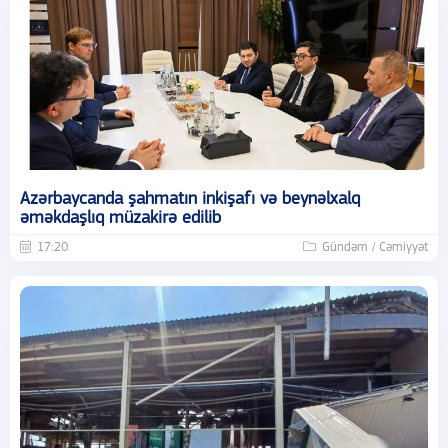
Azərbaycanda şahmatın inkişafı və beynəlxalq
əməkdaşlıq müzakirə edilib
17:20
Gündəm / Cəmiyyət