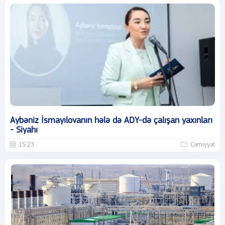
Aybəniz İsmayılovanın hələ də ADY-də çalışan yaxınları
- Siyahı
15:23
Cəmiyyət