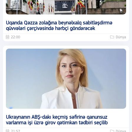
Uqanda Qəzza zolağına beynəlxalq sabitləşdirmə
qüvvələri çərçivəsində hərbçi göndərəcək
22:00
Dünya
Ukraynanın ABŞ-dakı keçmiş səfirinə qanunsuz
varlanma işi üzrə girov qətimkan tədbiri seçilib
21:57
Dünya