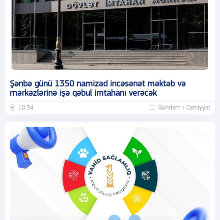
Şənbə günü 1350 namizəd incəsənət məktəb və
mərkəzlərinə işə qəbul imtahanı verəcək
10:34
Gündəm / Cəmiyyət