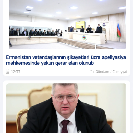
Ermənistan vətəndaşlarının şikayətləri üzrə apellyasiya
məhkəməsində yekun qərar elan olunub
12:33
Gündəm / Cəmiyyət