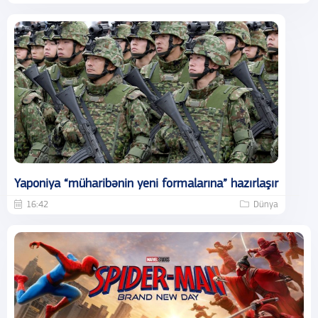
Yaponiya “müharibənin yeni formalarına” hazırlaşır
16:42
Dünya