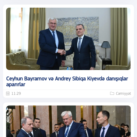
Ceyhun Bayramov və Andrey Sibiqa Kiyevdə danışıqlar
aparırlar
11:29
Cəmiyyət