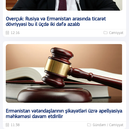
Overçuk: Rusiya və Ermənistan arasında ticarət
dövriyyəsi bu il üçdə iki dəfə azalıb
12:16
Cəmiyyət
Ermənistan vətəndaşlarının şikayətləri üzrə apellyasiya
məhkəməsi davam etdirilir
11:38
Gündəm / Cəmiyyət