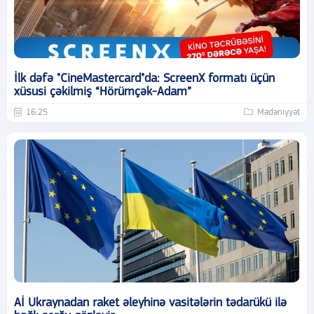
İlk dəfə "CineMastercard"da: ScreenX formatı üçün
xüsusi çəkilmiş “Hörümçək-Adam”
16:25
Mədəniyyət
Aİ Ukraynadan raket əleyhinə vasitələrin tədarükü ilə