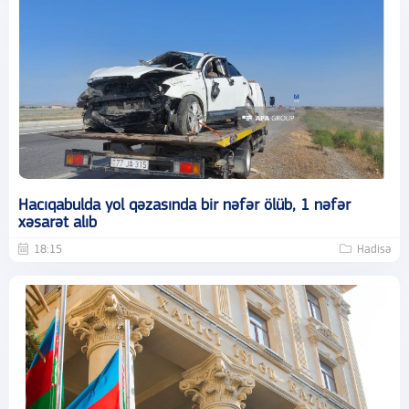
Hacıqabulda yol qəzasında bir nəfər ölüb, 1 nəfər
xəsarət alıb
18:15
Hadisə