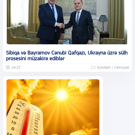
Sibiqa və Bayramov Cənubi Qafqazı, Ukrayna üzrə sülh
prosesini müzakirə ediblər
14:27
Gündəm / Cəmiyyət