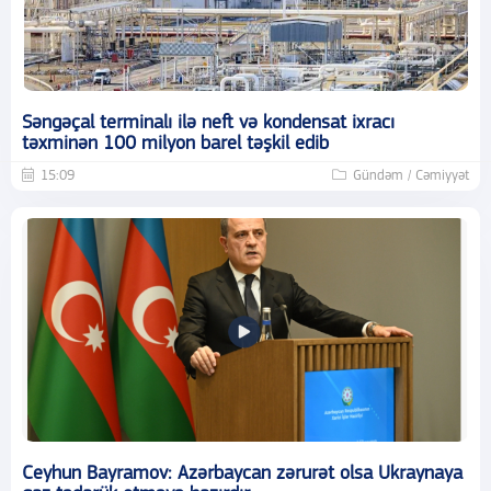
Səngəçal terminalı ilə neft və kondensat ixracı
təxminən 100 milyon barel təşkil edib
15:09
Gündəm / Cəmiyyət
Ceyhun Bayramov: Azərbaycan zərurət olsa Ukraynaya