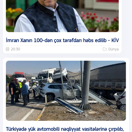
İmran Xanın 100-dən çox tərəfdarı həbs edilib - KİV
20:30
Dünya
Türkiyədə yük avtomobili nəqliyyat vasitələrinə çırpılıb,