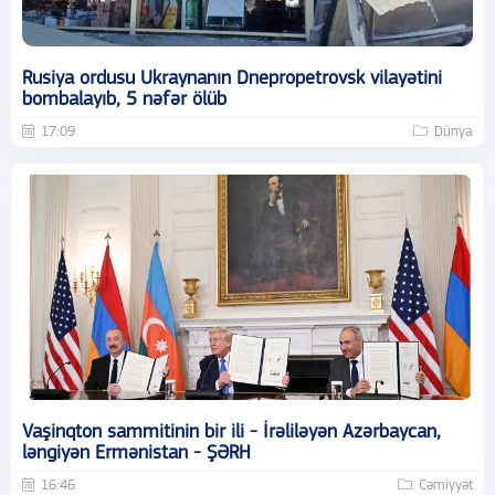
Rusiya ordusu Ukraynanın Dnepropetrovsk vilayətini
bombalayıb, 5 nəfər ölüb
17:09
Dünya
Vaşinqton sammitinin bir ili - İrəliləyən Azərbaycan,
ləngiyən Ermənistan - ŞƏRH
16:46
Cəmiyyət