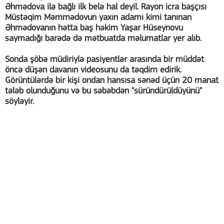
Əhmədova ilə bağlı ilk belə hal deyil. Rayon icra başçısı
Müstəqim Məmmədovun yaxın adamı kimi tanınan
Əhmədovanın hətta baş həkim Yaşar Hüseynovu
saymadığı barədə də mətbuatda məlumatlar yer alıb.
Sonda şöbə müdiriylə pasiyentlər arasında bir müddət
öncə düşən davanın videosunu da təqdim edirik.
Görüntülərdə bir kişi ondan hansısa sənəd üçün 20 manat
tələb olunduğunu və bu səbəbdən "süründürüldüyünü"
söyləyir.