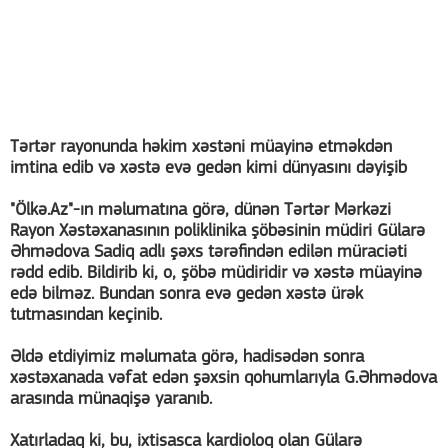
Tərtər rayonunda həkim xəstəni müayinə etməkdən
imtina edib və xəstə evə gedən kimi dünyasını dəyişib
"Ölkə.Az"-ın məlumatına görə, dünən Tərtər Mərkəzi
Rayon Xəstəxanasının poliklinika şöbəsinin müdiri Gülarə
Əhmədova Sadiq adlı şəxs tərəfindən edilən müraciəti
rədd edib. Bildirib ki, o, şöbə müdiridir və xəstə müayinə
edə bilməz. Bundan sonra evə gedən xəstə ürək
tutmasından keçinib.
Əldə etdiyimiz məlumata görə, hadisədən sonra
xəstəxanada vəfat edən şəxsin qohumlarıyla G.Əhmədova
arasında münaqişə yaranıb.
Xatırladaq ki, bu, ixtisasca kardioloq olan Gülarə