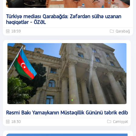
Türkiyə mediası Qarabağda: Zəfərdən sülhə uzanan
həqiqətlər - ÖZƏL
18:59
Qarabağ
Rəsmi Bakı Yamaykanın Müstəqillik Gününü təbrik edib
18:30
Cəmiyyət