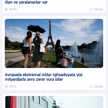
ölən və yaralananlar var
20:00
Dünya
Avropada ekstremal istilər iqtisadiyyata yüz
milyardlarla avro zərər vura bilər
19:31
Dünya