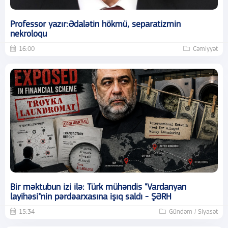
Professor yazır:Ədalətin hökmü, separatizmin
nekroloqu
16:00
Cəmiyyət
Bir məktubun izi ilə: Türk mühəndis "Vardanyan
layihəsi"nin pərdəarxasına işıq saldı - ŞƏRH
15:34
Gündəm / Siyasət