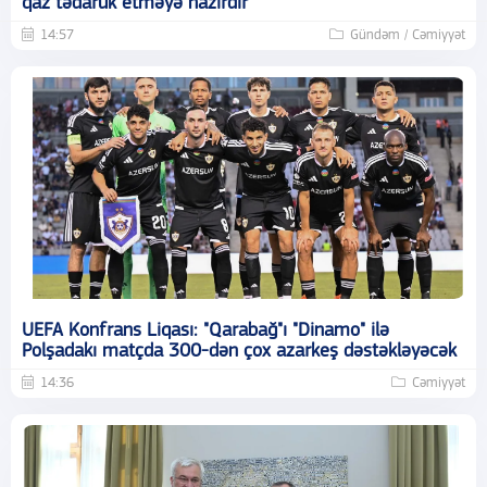
qaz tədarük etməyə hazırdır
14:57
Gündəm / Cəmiyyət
UEFA Konfrans Liqası: "Qarabağ"ı "Dinamo" ilə
Polşadakı matçda 300-dən çox azarkeş dəstəkləyəcək
14:36
Cəmiyyət