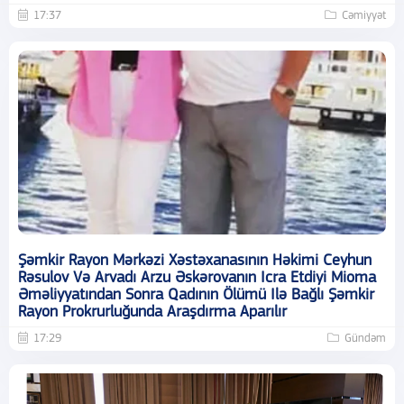
17:37
Cəmiyyət
Şəmkir Rayon Mərkəzi Xəstəxanasının Həkimi Ceyhun
Rəsulov Və Arvadı Arzu Əskərovanın Icra Etdiyi Mioma
Əməliyyatından Sonra Qadının Ölümü Ilə Bağlı Şəmkir
Rayon Prokrurluğunda Araşdırma Aparılır
17:29
Gündəm