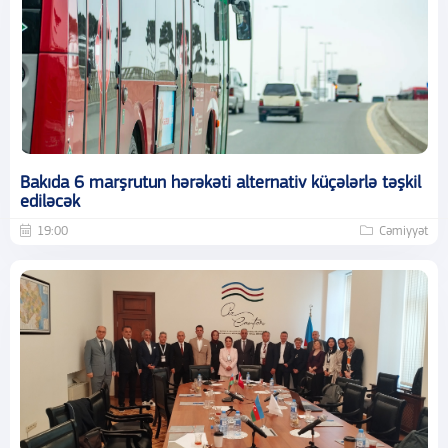
Bakıda 6 marşrutun hərəkəti alternativ küçələrlə təşkil
ediləcək
19:00
Cəmiyyət