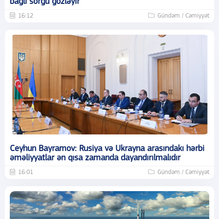
bağlı sorğu gözləyir
16:12
Gündəm / Cəmiyyət
Ceyhun Bayramov: Rusiya və Ukrayna arasındakı hərbi
əməliyyatlar ən qısa zamanda dayandırılmalıdır
16:01
Gündəm / Cəmiyyət