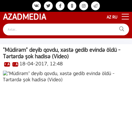
AZAD
MEDIA
AZ
RU
"Müdirəm" deyib qovdu, xəstə gedib evində öldü -
Tərtərdə şok hadisə (Video)
18-04-2017, 12:48
+ A
- A