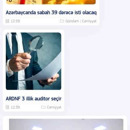
Azərbaycanda sabah 39 dərəcə isti olacaq
12:59
Gündəm / Cəmiyyət
ARDNF 3 illik auditor seçir
12:39
Cəmiyyət