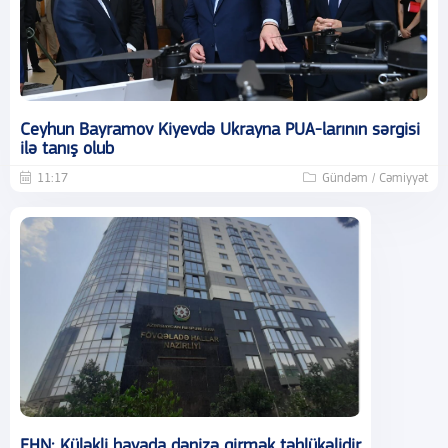
Ceyhun Bayramov Kiyevdə Ukrayna PUA-larının sərgisi
ilə tanış olub
11:17
Gündəm / Cəmiyyət
FHN: Küləkli havada dənizə girmək təhlükəlidir