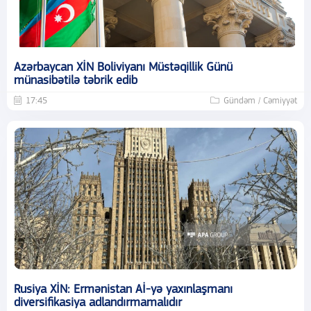
Azərbaycan XİN Boliviyanı Müstəqillik Günü
münasibətilə təbrik edib
17:45
Gündəm / Cəmiyyət
Rusiya XİN: Ermənistan Aİ-yə yaxınlaşmanı
diversifikasiya adlandırmamalıdır