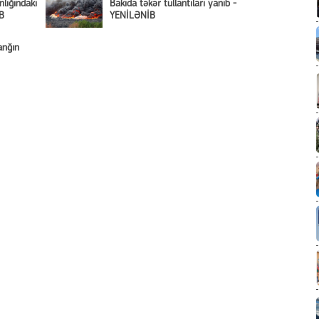
lığındakı
Bakıda təkər tullantıları yanıb -
B
YENİLƏNİB
anğın