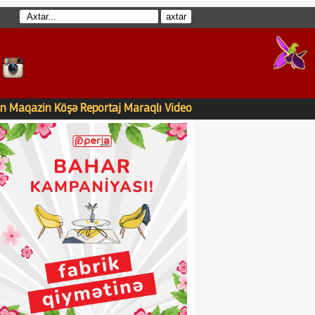
n
Maqazin
Köşə
Reportaj
Maraqlı
Video