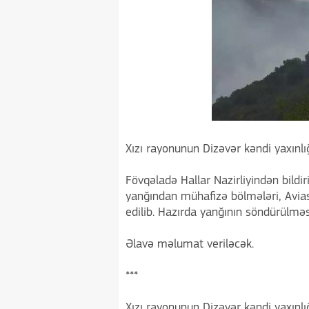
Xızı rayonunun Dizəvər kəndi yaxınlı
Fövqəladə Hallar Nazirliyindən bildir
yanğından mühafizə bölmələri, Avias
edilib. Hazırda yanğının söndürülməsi
Əlavə məlumat veriləcək.
***
Xızı rayonunun Dizəvər kəndi yaxınl