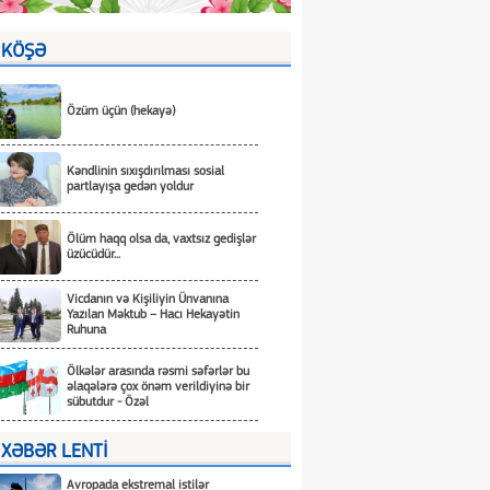
KÖŞƏ
Özüm üçün (hekayə)
Kəndlinin sıxışdırılması sosial
partlayışa gedən yoldur
Ölüm haqq olsa da, vaxtsız gedişlər
üzücüdür...
Vicdanın və Kişiliyin Ünvanına
Yazılan Məktub – Hacı Hekayətin
Ruhuna
Ölkələr arasında rəsmi səfərlər bu
əlaqələrə çox önəm verildiyinə bir
sübutdur - Özəl
XƏBƏR LENTİ
Avropada ekstremal istilər