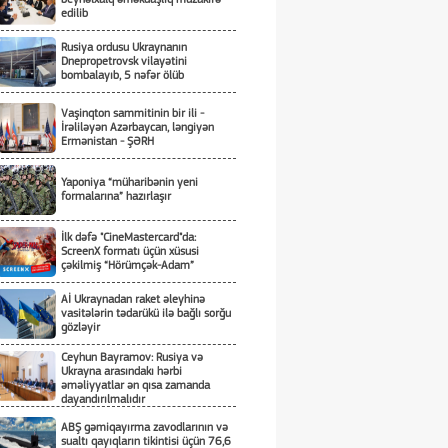
Prokrurluğunda Araşdırma Aparılır
edilib
Rusiya ordusu Ukraynanın
Dnepropetrovsk vilayətini
bombalayıb, 5 nəfər ölüb
Vaşinqton sammitinin bir ili -
İrəliləyən Azərbaycan, ləngiyən
Ermənistan - ŞƏRH
Yaponiya “müharibənin yeni
formalarına” hazırlaşır
İlk dəfə "CineMastercard"da:
ScreenX formatı üçün xüsusi
çəkilmiş “Hörümçək-Adam”
Aİ Ukraynadan raket əleyhinə
vasitələrin tədarükü ilə bağlı sorğu
gözləyir
Ceyhun Bayramov: Rusiya və
Ukrayna arasındakı hərbi
əməliyyatlar ən qısa zamanda
dayandırılmalıdır
ABŞ gəmiqayırma zavodlarının və
sualtı qayıqların tikintisi üçün 76,6