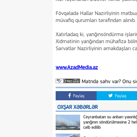
Fövqəladə Hallar Nazirliyinin mətbuat
müvafiq qurumları tərəfindən alınıb.
Xatırladaq ki, yanğınsöndürmə işlər
Xidmətinin yanğından mühafizə bölməl
Sərvətlər Nazirliyinin əməkdaşları c
www.AzadMedia.az
Mətndə səhv var? Onu siç
Paylaş
Paylaş
OXŞAR XƏBƏRLƏR
Ceyranbatan su anbarı yaxınlı
yanğının söndürülməsinə 2 hel
cəlb edilib