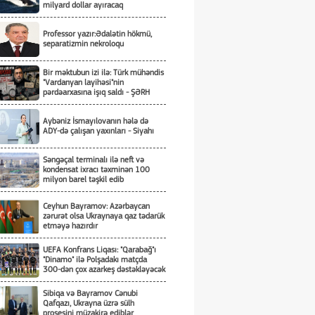
milyard dollar ayıracaq
Professor yazır:Ədalətin hökmü,
separatizmin nekroloqu
Bir məktubun izi ilə: Türk mühəndis
"Vardanyan layihəsi"nin
pərdəarxasına işıq saldı - ŞƏRH
Aybəniz İsmayılovanın hələ də
ADY-də çalışan yaxınları - Siyahı
Səngəçal terminalı ilə neft və
kondensat ixracı təxminən 100
milyon barel təşkil edib
Ceyhun Bayramov: Azərbaycan
zərurət olsa Ukraynaya qaz tədarük
etməyə hazırdır
UEFA Konfrans Liqası: "Qarabağ"ı
"Dinamo" ilə Polşadakı matçda
300-dən çox azarkeş dəstəkləyəcək
Sibiqa və Bayramov Cənubi
Qafqazı, Ukrayna üzrə sülh
prosesini müzakirə ediblər