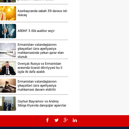
Azərbaycanda sabah 39 dərəcə isti
olacaq
ARDNF 3 illik auditor seçir
Ermənistan vətəndaşlarının
şikayətləri üzrə apellyasiya
məhkəməsində yekun qərar elan
olunub
Overçuk: Rusiya və Ermənistan
arasında ticarət dövriyyəsi bu il
üçdə iki dəfə azalıb
Ermənistan vətəndaşlarının
şikayətləri üzrə apellyasiya
məhkəməsi davam etdirilir
Ceyhun Bayramov və Andrey
Sibiqa Kiyevdə danışıqlar aparırlar
Ceyhun Bayramov Kiyevdə
Ukrayna PUA-larının sərgisi ilə tanış
olub