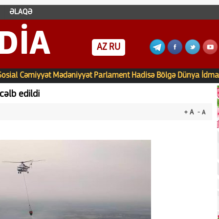
ƏLAQƏ
DIA
AZ
RU
Sosial
Cəmiyyət
Mədəniyyət
Parlament
Hadisə
Bölgə
Dünya
İdma
cəlb edildi
+ A
- A