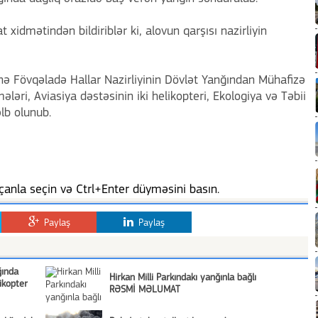
 xidmətindən bildiriblər ki, alovun qarşısı nazirliyin
inə Fövqəladə Hallar Nazirliyinin Dövlət Yanğından Mühafizə
əri, Aviasiya dəstəsinin iki helikopteri, Ekologiya və Təbii
əlb olunub.
anla seçin və Ctrl+Enter düyməsini basın.
Paylaş
Paylaş
ğında
Hirkan Milli Parkındakı yanğınla bağlı
ikopter
RƏSMİ MƏLUMAT