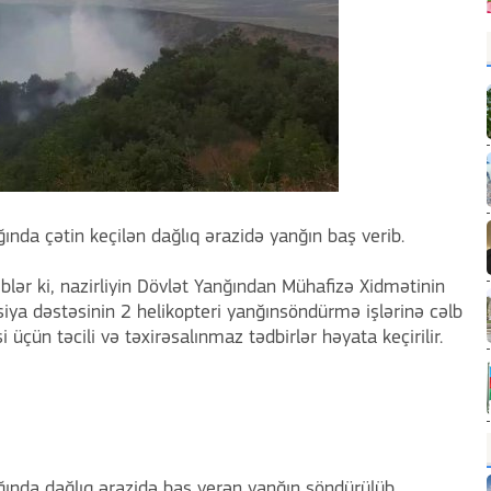
ğında çətin keçilən dağlıq ərazidə yanğın baş verib.
iblər ki, nazirliyin Dövlət Yanğından Mühafizə Xidmətinin
iya dəstəsinin 2 helikopteri yanğınsöndürmə işlərinə cəlb
 üçün təcili və təxirəsalınmaz tədbirlər həyata keçirilir.
ığında dağlıq ərazidə baş verən yanğın söndürülüb.