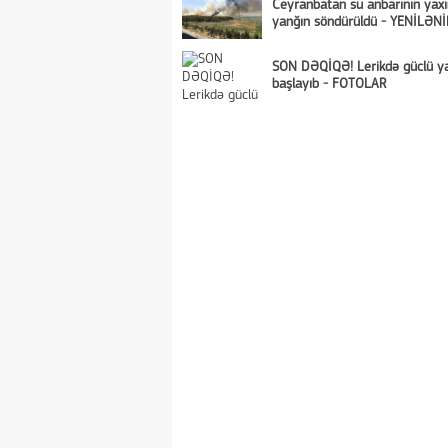
Ceyranbatan su anbarının yaxın
yanğın söndürüldü - YENİLƏNİ
SON DƏQİQƏ! Lerikdə güclü y
başlayıb - FOTOLAR