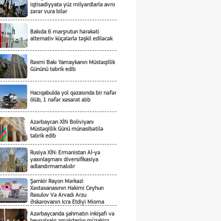
iqtisadiyyata yüz milyardlarla avro
zərər vura bilər
Bakıda 6 marşrutun hərəkəti
alternativ küçələrlə təşkil ediləcək
Rəsmi Bakı Yamaykanın Müstəqillik
Gününü təbrik edib
Hacıqabulda yol qəzasında bir nəfər
ölüb, 1 nəfər xəsarət alıb
Azərbaycan XİN Boliviyanı
Müstəqillik Günü münasibətilə
təbrik edib
Rusiya XİN: Ermənistan Aİ-yə
yaxınlaşmanı diversifikasiya
adlandırmamalıdır
Şəmkir Rayon Mərkəzi
Xəstəxanasının Həkimi Ceyhun
Rəsulov Və Arvadı Arzu
Əskərovanın Icra Etdiyi Mioma
Əməliyyatından Sonra Qadının
Azərbaycanda şahmatın inkişafı və
Ölümü Ilə Bağlı Şəmkir Rayon
beynəlxalq əməkdaşlıq müzakirə