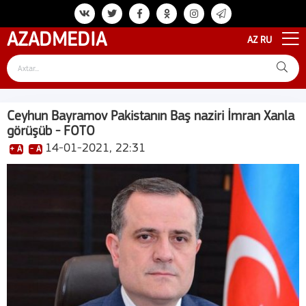
AZAD
MEDIA
AZ
RU
Ceyhun Bayramov Pakistanın Baş naziri İmran Xanla
görüşüb - FOTO
14-01-2021, 22:31
+ A
- A