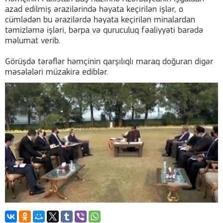
azad edilmiş ərazilərində həyata keçirilən işlər, o
cümlədən bu ərazilərdə həyata keçirilən minalardan
təmizləmə işləri, bərpa və quruculuq fəaliyyəti barədə
məlumat verib.
Görüşdə tərəflər həmçinin qarşılıqlı maraq doğuran digər
məsələləri müzakirə ediblər.