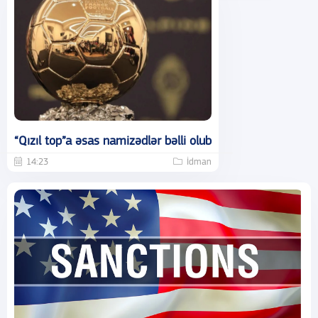
“Qızıl top”a əsas namizədlər bəlli olub
14:23
İdman