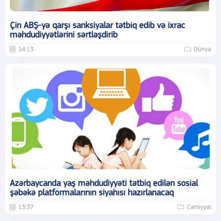
Çin ABŞ-yə qarşı sanksiyalar tətbiq edib və ixrac
məhdudiyyətlərini sərtləşdirib
14:13
Dünya
Azərbaycanda yaş məhdudiyyəti tətbiq edilən sosial
şəbəkə platformalarının siyahısı hazırlanacaq
13:37
Cəmiyyət