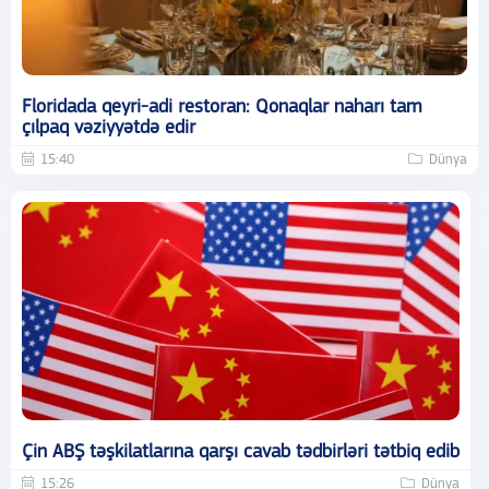
Floridada qeyri-adi restoran: Qonaqlar naharı tam
çılpaq vəziyyətdə edir
15:40
Dünya
Çin ABŞ təşkilatlarına qarşı cavab tədbirləri tətbiq edib
15:26
Dünya