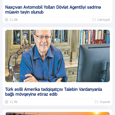
Naxçıvan Avtomobil Yolları Dövlət Agentliyi sədrinə
müavin təyin olunub
11:38
Cəmiyyət
Türk əsilli Amerika tədqiqatçısı Talebin Vardanyanla
bağlı mövqeyinə etiraz edib
11:36
Siyasət