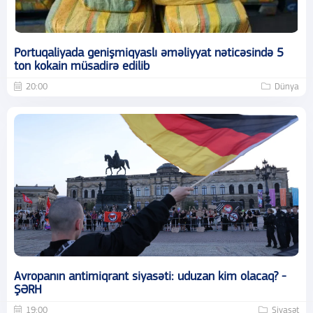
Portuqaliyada genişmiqyaslı əməliyyat nəticəsində 5
ton kokain müsadirə edilib
20:00
Dünya
Avropanın antimiqrant siyasəti: uduzan kim olacaq? -
ŞƏRH
19:00
Siyasət