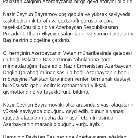
Pakistan xalqının Azərbaycanla birgə qeyd etdiyini bildirib.
Nazir Ceyhun Bayramov xoş qəbula və yüksək səviyyədə
təşkil edilən ikitərəfli və çoxtərəfli görüşlərə görə
təşəkkürünü bildirib və Azərbaycan Respublikasının
Prezidenti İlham Əliyevin salamlarını və səmimi arzularını
Baş nazirin diqqətinə çatdırıb.
O, həmçinin Azərbaycanın Vətən müharibəsində qələbəsi
ilə bağlı Pakistan Baş nazirinin təbriklərinə görə
minnətdarlığını ifadə edib. Nazir Ermənistan-Azərbaycan
Dağlıq Qarabağ münaqişəsi ilə bağlı Azərbaycanın haqlı
mövqeyinə Pakistan tərəfindən verilən birmənalı dəstəyi,
bu xüsusda qəbul edilmiş qətnamələri yüksək
qiymətləndirib və təşəkkürünü bildirib.
Nazir Ceyhun Bayramov iki ölkə arasında siyasi əlaqələrin
yüksək səviyyədə olduğunu qeyd edib, bununla yanaşı
iqtisadi əlaqələrin daha da inkişaf etdirilməsində
Azərbaycanın maraqlı olduğunu vurğulayıb.
Həmçinin Pakistan Baş nazirinə Azərbaycanın işğaldan