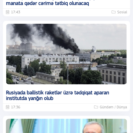
manata qədər cərimə tətbiq olunacaq
17:43
Sosial
Rusiyada ballistik raketlər üzrə tədqiqat aparan
institutda yanğın olub
17:36
Gündəm / Dünya