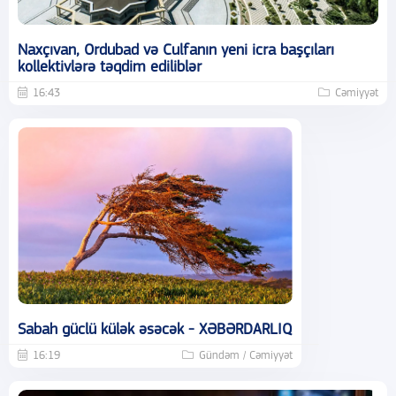
Naxçıvan, Ordubad və Culfanın yeni icra başçıları
kollektivlərə təqdim ediliblər
16:43
Cəmiyyət
Sabah güclü külək əsəcək - XƏBƏRDARLIQ
16:19
Gündəm / Cəmiyyət