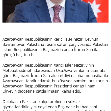
Azərbaycan Respublikasının xarici işlər naziri Ceyhun
Bayramovun Pakistana rəsmi səfəri çərçivəsində Pakistan
İslam Respublikasının Baş naziri cənab İmran Xan ilə
görüşü baş tutub.
Azərbaycan Respublikasının Xarici İşlər Nazirliyinin
Mətbuat xidməti idarəsindən Oxu.Az-a verilən məlumata
görə, Baş nazir İmran Xan əldə etdiyi qələbə münasibətilə
Azərbaycanı təbrik edərək, bu xüsusda səmimi arzularının
Azərbaycan Respublikasının Prezidenti cənab İlham
Əliyevin diqqətinə çatdırılmasını xahiş edib.
Qələbənin Pakistan xalqı tərəfindən yüksək
qiymətləndirildiyini qeyd edən Baş nazir bu hadisəni