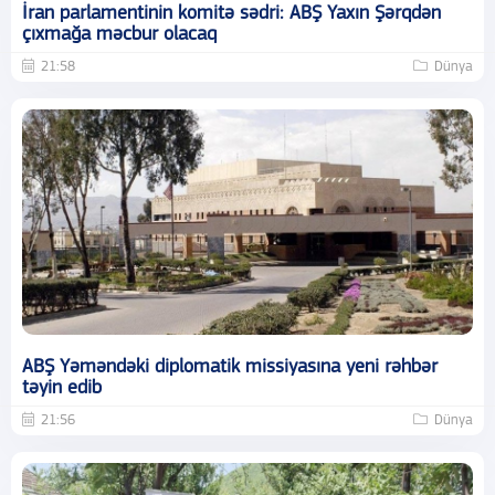
İran parlamentinin komitə sədri: ABŞ Yaxın Şərqdən
çıxmağa məcbur olacaq
21:58
Dünya
ABŞ Yəməndəki diplomatik missiyasına yeni rəhbər
təyin edib
21:56
Dünya