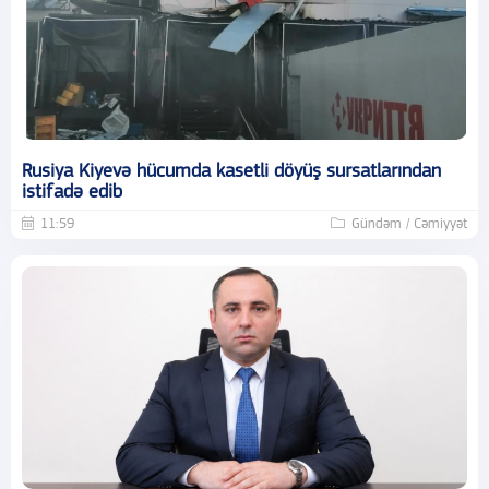
Rusiya Kiyevə hücumda kasetli döyüş sursatlarından
istifadə edib
11:59
Gündəm / Cəmiyyət