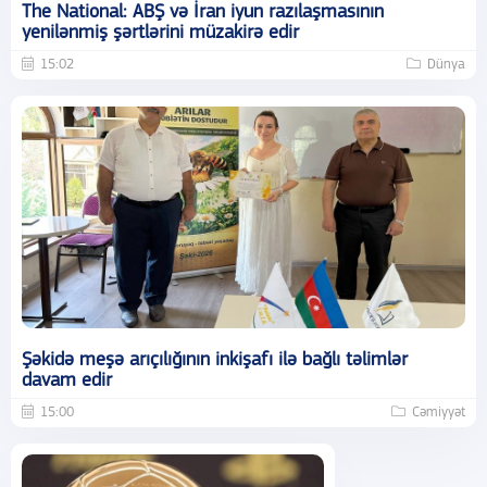
The National: ABŞ və İran iyun razılaşmasının
yenilənmiş şərtlərini müzakirə edir
15:02
Dünya
Şəkidə meşə arıçılığının inkişafı ilə bağlı təlimlər
davam edir
15:00
Cəmiyyət