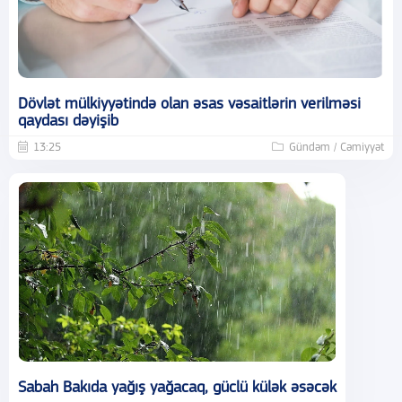
Dövlət mülkiyyətində olan əsas vəsaitlərin verilməsi
qaydası dəyişib
13:25
Gündəm / Cəmiyyət
Sabah Bakıda yağış yağacaq, güclü külək əsəcək