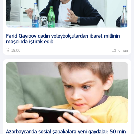
Fərid Qayıbov qadın voleybolçulardan ibarət millinin
məşqində iştirak edib
18:00
İdman
Azərbaycanda sosial şəbəkələrə yeni qaydalar: 50 min