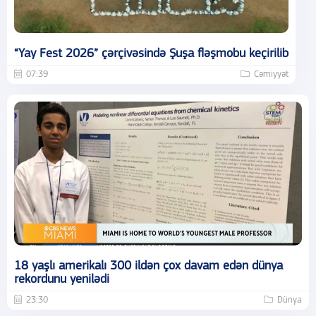
“Yay Fest 2026” çərçivəsində Şuşa fləşmobu keçirilib
07:39
Cəmiyyət
18 yaşlı amerikalı 300 ildən çox davam edən dünya
rekordunu yenilədi
23:30
Dünya