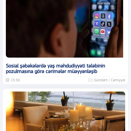
Sosial şəbəkələrdə yaş məhdudiyyəti tələbinin
pozulmasına görə cərimələr müəyyənləşib
15:50
Gündəm / Cəmiyyət