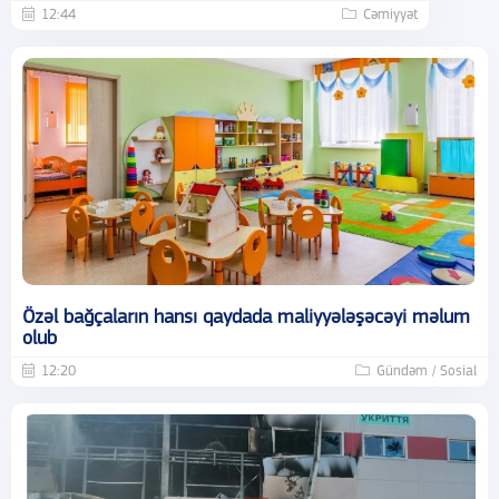
12:44
Cəmiyyət
Özəl bağçaların hansı qaydada maliyyələşəcəyi məlum
olub
12:20
Gündəm / Sosial