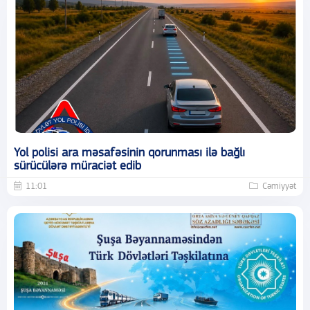
Yol polisi ara məsafəsinin qorunması ilə bağlı
sürücülərə müraciət edib
11:01
Cəmiyyət