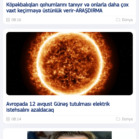
Köpəkbalıqları qohumlarını tanıyır və onlarla daha çox
vaxt keçirməyə üstünlük verir-ARAŞDIRMA
08:16
Dünya
Avropada 12 avqust Günəş tutulması elektrik
istehsalını azaldacaq
08:14
Dünya