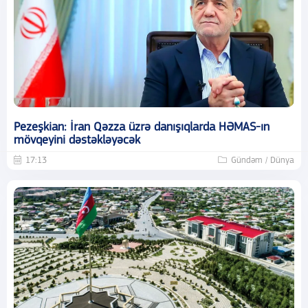
Pezeşkian: İran Qəzza üzrə danışıqlarda HƏMAS-ın
mövqeyini dəstəkləyəcək
17:13
Gündəm / Dünya