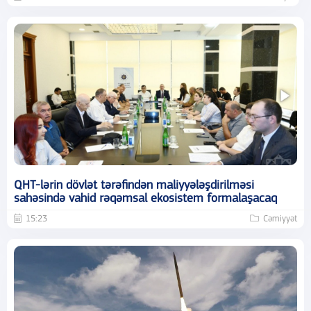
QHT-lərin dövlət tərəfindən maliyyələşdirilməsi
sahəsində vahid rəqəmsal ekosistem formalaşacaq
15:23
Cəmiyyət