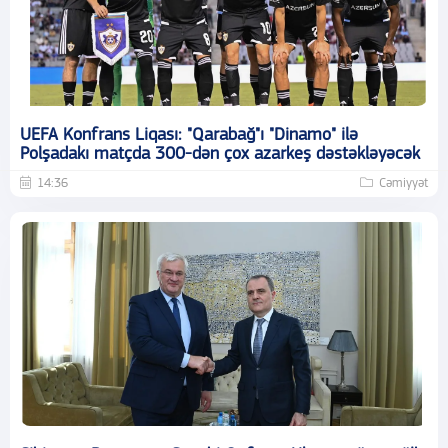
UEFA Konfrans Liqası: "Qarabağ"ı "Dinamo" ilə
Polşadakı matçda 300-dən çox azarkeş dəstəkləyəcək
14:36
Cəmiyyət