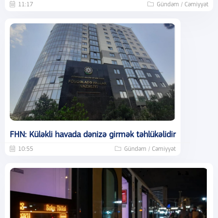
11:17
Gündəm / Cəmiyyət
FHN: Küləkli havada dənizə girmək təhlükəlidir
10:55
Gündəm / Cəmiyyət