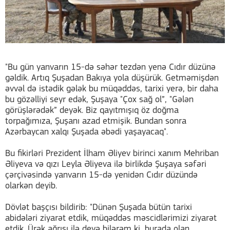
"Bu gün yanvarın 15-də səhər tezdən yenə Cıdır düzünə
gəldik. Artıq Şuşadan Bakıya yola düşürük. Getməmişdən
əvvəl də istədik gələk bu müqəddəs, tarixi yerə, bir daha
bu gözəlliyi seyr edək, Şuşaya "Çox sağ ol”, "Gələn
görüşlərədək” deyək. Biz qayıtmışıq öz doğma
torpağımıza, Şuşanı azad etmişik. Bundan sonra
Azərbaycan xalqı Şuşada əbədi yaşayacaq".
Bu fikirləri Prezident İlham Əliyev birinci xanım Mehriban
Əliyeva və qızı Leyla Əliyeva ilə birlikdə Şuşaya səfəri
çərçivəsində yanvarın 15-də yenidən Cıdır düzündə
olarkən deyib.
Dövlət başçısı bildirib: "Dünən Şuşada bütün tarixi
abidələri ziyarət etdik, müqəddəs məscidlərimizi ziyarət
etdik. Ürək ağrısı ilə deyə bilərəm ki, burada olan