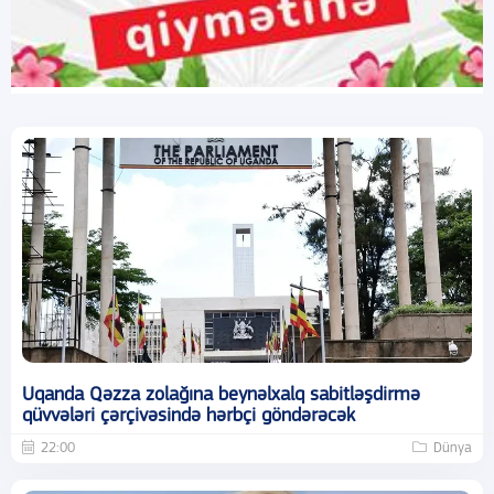
Uqanda Qəzza zolağına beynəlxalq sabitləşdirmə
qüvvələri çərçivəsində hərbçi göndərəcək
22:00
Dünya