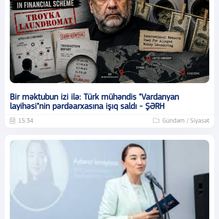
Bir məktubun izi ilə: Türk mühəndis "Vardanyan
layihəsi"nin pərdəarxasına işıq saldı - ŞƏRH
15:34
Gündəm / Siyasət