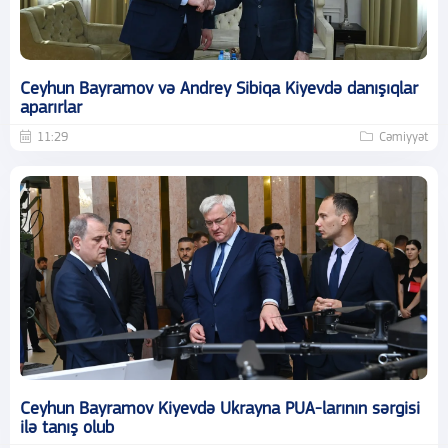
Ceyhun Bayramov və Andrey Sibiqa Kiyevdə danışıqlar
aparırlar
11:29
Cəmiyyət
Ceyhun Bayramov Kiyevdə Ukrayna PUA-larının sərgisi
ilə tanış olub