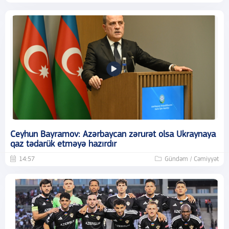
Ceyhun Bayramov: Azərbaycan zərurət olsa Ukraynaya
qaz tədarük etməyə hazırdır
14:57
Gündəm / Cəmiyyət