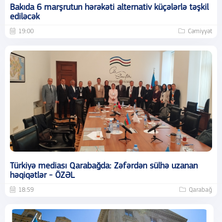
Bakıda 6 marşrutun hərəkəti alternativ küçələrlə təşkil
ediləcək
19:00
Cəmiyyət
Türkiyə mediası Qarabağda: Zəfərdən sülhə uzanan
həqiqətlər - ÖZƏL
18:59
Qarabağ