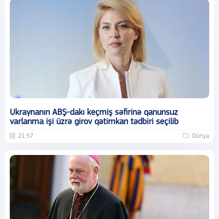
Ukraynanın ABŞ-dakı keçmiş səfirinə qanunsuz
varlanma işi üzrə girov qətimkan tədbiri seçilib
21:57
Dünya