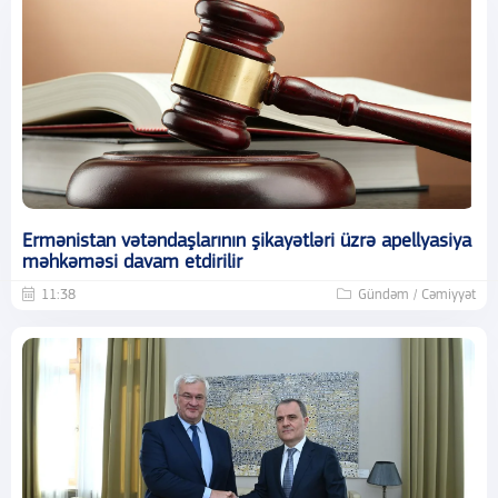
Ermənistan vətəndaşlarının şikayətləri üzrə apellyasiya
məhkəməsi davam etdirilir
11:38
Gündəm / Cəmiyyət