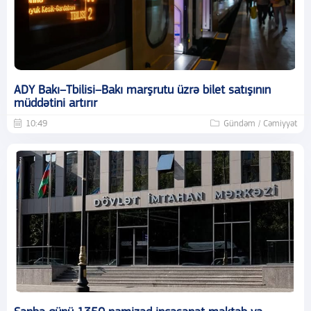
ADY Bakı–Tbilisi–Bakı marşrutu üzrə bilet satışının
müddətini artırır
10:49
Gündəm / Cəmiyyət