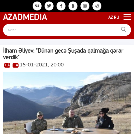
AZAD
MEDIA
AZ
RU
İlham Əliyev: "Dünən gecə Şuşada qalmağa qərar
verdik"
15-01-2021, 20:00
+ A
- A