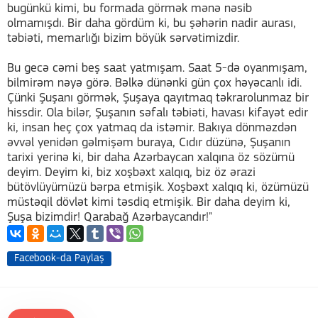
bugünkü kimi, bu formada görmək mənə nəsib
olmamışdı. Bir daha gördüm ki, bu şəhərin nadir aurası,
təbiəti, memarlığı bizim böyük sərvətimizdir.
Bu gecə cəmi beş saat yatmışam. Saat 5-də oyanmışam,
bilmirəm nəyə görə. Bəlkə dünənki gün çox həyəcanlı idi.
Çünki Şuşanı görmək, Şuşaya qayıtmaq təkrarolunmaz bir
hissdir. Ola bilər, Şuşanın səfalı təbiəti, havası kifayət edir
ki, insan heç çox yatmaq da istəmir. Bakıya dönməzdən
əvvəl yenidən gəlmişəm buraya, Cıdır düzünə, Şuşanın
tarixi yerinə ki, bir daha Azərbaycan xalqına öz sözümü
deyim. Deyim ki, biz xoşbəxt xalqıq, biz öz ərazi
bütövlüyümüzü bərpa etmişik. Xoşbəxt xalqıq ki, özümüzü
müstəqil dövlət kimi təsdiq etmişik. Bir daha deyim ki,
Şuşa bizimdir! Qarabağ Azərbaycandır!"
Facebook-da Paylaş