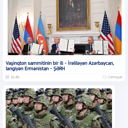
Vaşinqton sammitinin bir ili - İrəliləyən Azərbaycan,
ləngiyən Ermənistan - ŞƏRH
16:46
Cəmiyyət