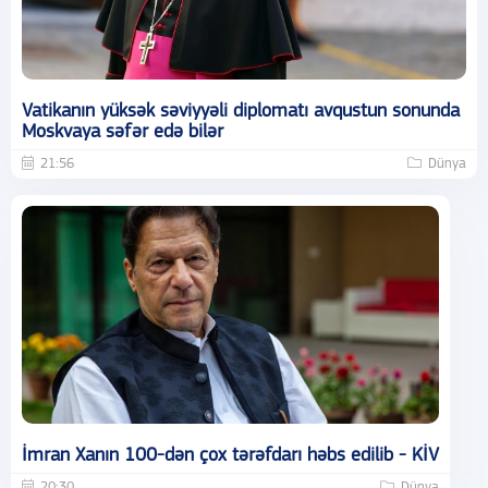
Vatikanın yüksək səviyyəli diplomatı avqustun sonunda
Moskvaya səfər edə bilər
21:56
Dünya
İmran Xanın 100-dən çox tərəfdarı həbs edilib - KİV
20:30
Dünya