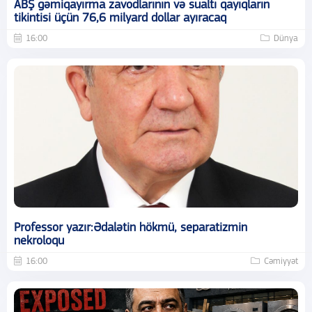
ABŞ gəmiqayırma zavodlarının və sualtı qayıqların
tikintisi üçün 76,6 milyard dollar ayıracaq
16:00
Dünya
Professor yazır:Ədalətin hökmü, separatizmin
nekroloqu
16:00
Cəmiyyət