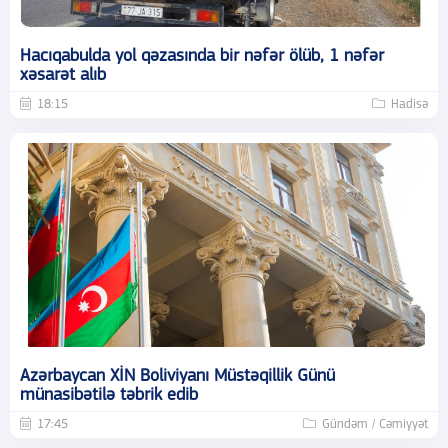
Hacıqabulda yol qəzasında bir nəfər ölüb, 1 nəfər
xəsarət alıb
18:15
Hadisə
Azərbaycan XİN Boliviyanı Müstəqillik Günü
münasibətilə təbrik edib
17:45
Gündəm / Cəmiyyət