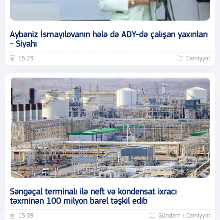
Aybəniz İsmayılovanın hələ də ADY-də çalışan yaxınları
- Siyahı
15:23
Cəmiyyət
Səngəçal terminalı ilə neft və kondensat ixracı
təxminən 100 milyon barel təşkil edib
15:09
Gündəm / Cəmiyyət