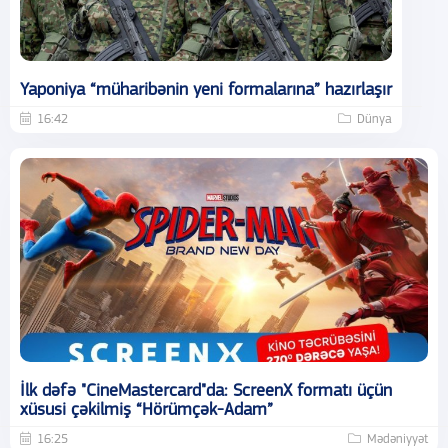
Yaponiya “müharibənin yeni formalarına” hazırlaşır
16:42
Dünya
İlk dəfə "CineMastercard"da: ScreenX formatı üçün
xüsusi çəkilmiş “Hörümçək-Adam”
16:25
Mədəniyyət