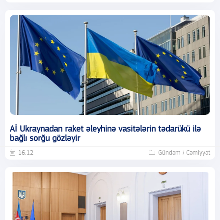
Aİ Ukraynadan raket əleyhinə vasitələrin tədarükü ilə
bağlı sorğu gözləyir
16:12
Gündəm / Cəmiyyət