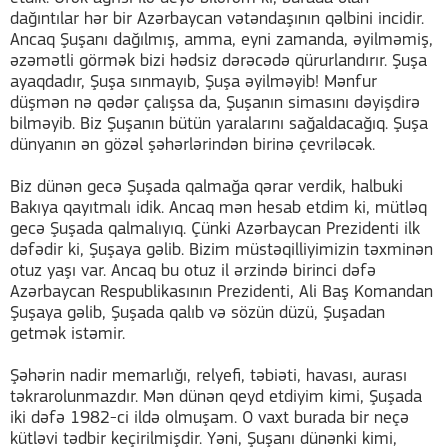
dağıntılar hər bir Azərbaycan vətəndaşının qəlbini incidir.
Ancaq Şuşanı dağılmış, amma, eyni zamanda, əyilməmiş,
əzəmətli görmək bizi hədsiz dərəcədə qürurlandırır. Şuşa
ayaqdadır, Şuşa sınmayıb, Şuşa əyilməyib! Mənfur
düşmən nə qədər çalışsa da, Şuşanın simasını dəyişdirə
bilməyib. Biz Şuşanın bütün yaralarını sağaldacağıq. Şuşa
dünyanın ən gözəl şəhərlərindən birinə çevriləcək.
Biz dünən gecə Şuşada qalmağa qərar verdik, halbuki
Bakıya qayıtmalı idik. Ancaq mən hesab etdim ki, mütləq
gecə Şuşada qalmalıyıq. Çünki Azərbaycan Prezidenti ilk
dəfədir ki, Şuşaya gəlib. Bizim müstəqilliyimizin təxminən
otuz yaşı var. Ancaq bu otuz il ərzində birinci dəfə
Azərbaycan Respublikasının Prezidenti, Ali Baş Komandan
Şuşaya gəlib, Şuşada qalıb və sözün düzü, Şuşadan
getmək istəmir.
Şəhərin nadir memarlığı, relyefi, təbiəti, havası, aurası
təkrarolunmazdır. Mən dünən qeyd etdiyim kimi, Şuşada
iki dəfə 1982-ci ildə olmuşam. O vaxt burada bir neçə
kütləvi tədbir keçirilmişdir. Yəni, Şuşanı dünənki kimi,