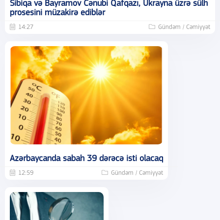
Sibiqa və Bayramov Cənubi Qafqazı, Ukrayna üzrə sülh
prosesini müzakirə ediblər
14:27
Gündəm / Cəmiyyət
Azərbaycanda sabah 39 dərəcə isti olacaq
12:59
Gündəm / Cəmiyyət