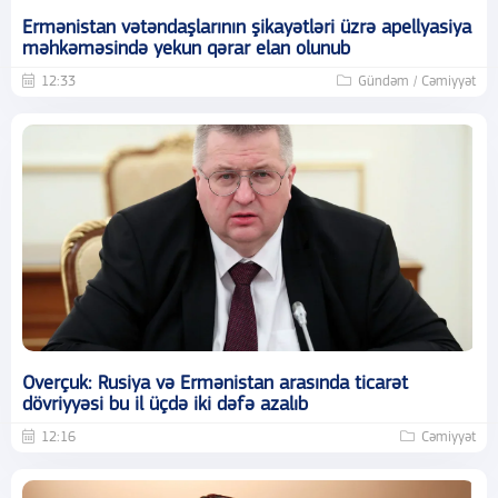
Ermənistan vətəndaşlarının şikayətləri üzrə apellyasiya
məhkəməsində yekun qərar elan olunub
12:33
Gündəm / Cəmiyyət
Overçuk: Rusiya və Ermənistan arasında ticarət
dövriyyəsi bu il üçdə iki dəfə azalıb
12:16
Cəmiyyət