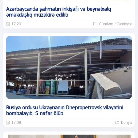
Azərbaycanda şahmatın inkişafı və beynəlxalq
əməkdaşlıq müzakirə edilib
17:20
Gündəm / Cəmiyyət
Rusiya ordusu Ukraynanın Dnepropetrovsk vilayətini
bombalayıb, 5 nəfər ölüb
17:09
Dünya