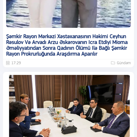
Şəmkir Rayon Mərkəzi Xəstəxanasının Həkimi Ceyhun
Rəsulov Və Arvadı Arzu Əskərovanın Icra Etdiyi Mioma
Əməliyyatından Sonra Qadının Ölümü Ilə Bağlı Şəmkir
Rayon Prokrurluğunda Araşdırma Aparılır
17:29
Gündəm