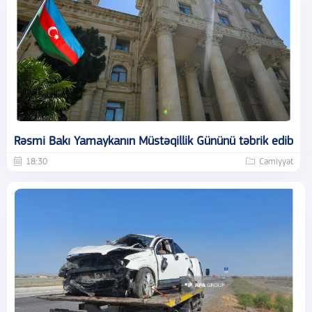
Rəsmi Bakı Yamaykanın Müstəqillik Gününü təbrik edib
18:30
Cəmiyyət