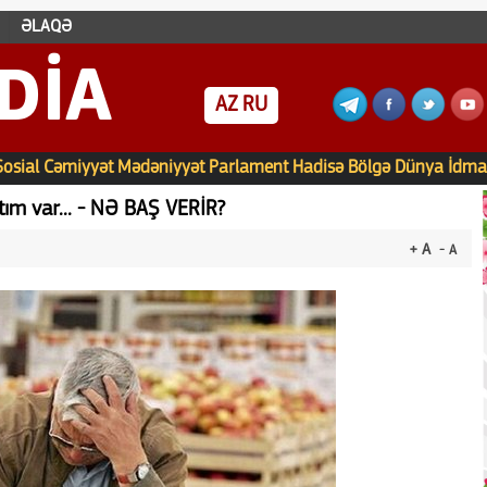
ƏLAQƏ
DIA
AZ
RU
Sosial
Cəmiyyət
Mədəniyyət
Parlament
Hadisə
Bölgə
Dünya
İdma
ım var... - NƏ BAŞ VERİR?
+ A
- A