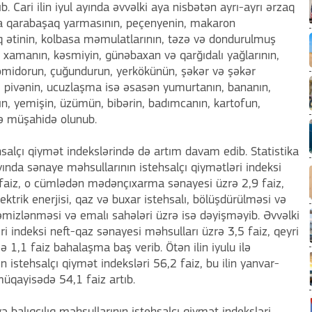
şıb. Cari ilin iyul ayında əvvəlki aya nisbətən ayrı-ayrı ərzaq
 qarabaşaq yarmasının, peçenyenin, makaron
q ətinin, kolbasa məmulatlarının, təzə və dondurulmuş
n, xamanın, kəsmiyin, günəbaxan və qarğıdalı yağlarının,
, pomidorun, çuğundurun, yerkökünün, şəkər və şəkər
ın, pivənin, ucuzlaşma isə əsasən yumurtanın, bananın,
ın, yemişin, üzümün, bibərin, badımcanın, kartofun,
ə müşahidə olunub.
hsalçı qiymət indekslərində də artım davam edib. Statistika
ayında sənaye məhsullarının istehsalçı qiymətləri indeksi
,1 faiz, o cümlədən mədənçıxarma sənayesi üzrə 2,9 faiz,
ektrik enerjisi, qaz və buxar istehsalı, bölüşdürülməsi və
n təmizlənməsi və emalı sahələri üzrə isə dəyişməyib. Əvvəlki
i indeksi neft-qaz sənayesi məhsulları üzrə 3,5 faiz, qeyri
ə 1,1 faiz bahalaşma baş verib. Ötən ilin iyulu ilə
istehsalçı qiymət indeksləri 56,2 faiz, bu ilin yanvar-
müqayisədə 54,1 faiz artıb.