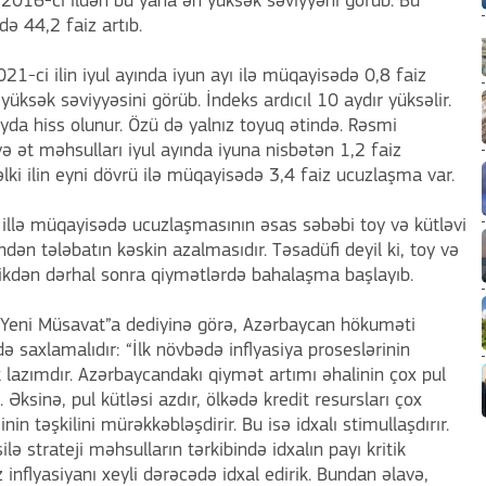
2016-cı ildən bu yana ən yüksək səviyyəni görüb. Bu
də 44,2 faiz artıb.
21-ci ilin iyul ayında iyun ayı ilə müqayisədə 0,8 faiz
ksək səviyyəsini görüb. İndeks ardıcıl 10 aydır yüksəlir.
a hiss olunur. Özü də yalnız toyuq ətində. Rəsmi
ə ət məhsulları iyul ayında iyuna nisbətən 1,2 faiz
ki ilin eyni dövrü ilə müqayisədə 3,4 faiz ucuzlaşma var.
 illə müqayisədə ucuzlaşmasının əsas səbəbi toy və kütləvi
ən tələbatın kəskin azalmasıdır. Təsadüfi deyil ki, toy və
ldikdən dərhal sonra qiymətlərdə bahalaşma başlayıb.
Yeni Müsavat”a dediyinə görə, Azərbaycan hökuməti
ə saxlamalıdır: “İlk növbədə inflyasiya proseslərinin
azımdır. Azərbaycandakı qiymət artımı əhalinin çox pul
. Əksinə, pul kütləsi azdır, ölkədə kredit resursları çox
in təşkilini mürəkkəbləşdirir. Bu isə idxalı stimullaşdırır.
ə strateji məhsulların tərkibində idxalın payı kritik
inflyasiyanı xeyli dərəcədə idxal edirik. Bundan əlavə,