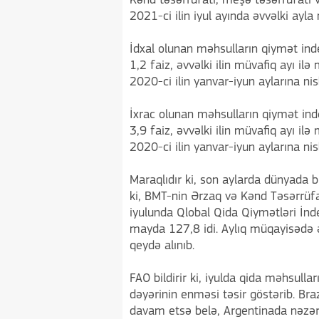
Kənd təsərrüfatı, meşə təsərrüfatı v
2021-ci ilin iyul ayında əvvəlki ayla
İdxal olunan məhsulların qiymət ind
1,2 faiz, əvvəlki ilin müvafiq ayı il
2020-ci ilin yanvar-iyun aylarına nis
İxrac olunan məhsulların qiymət ind
3,9 faiz, əvvəlki ilin müvafiq ayı il
2020-ci ilin yanvar-iyun aylarına ni
Maraqlıdır ki, son aylarda dünyada b
ki, BMT-nin Ərzaq və Kənd Təsərrüfa
iyulunda Qlobal Qida Qiymətləri İnd
mayda 127,8 idi. Aylıq müqayisədə ə
qeydə alınıb.
FAO bildirir ki, iyulda qida məhsulla
dəyərinin enməsi təsir göstərib. Braz
davam etsə belə, Argentinada nəzər