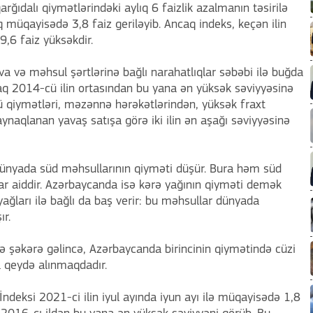
rğıdalı qiymətlərindəki aylıq 6 faizlik azalmanın təsirilə
q müqayisədə 3,8 faiz geriləyib. Ancaq indeks, keçən ilin
,6 faiz yüksəkdir.
 və məhsul şərtlərinə bağlı narahatlıqlar səbəbi ilə buğda
raq 2014-cü ilin ortasından bu yana ən yüksək səviyyəsinə
 qiymətləri, məzənnə hərəkətlərindən, yüksək fraxt
aynaqlanan yavaş satışa görə iki ilin ən aşağı səviyyəsinə
ünyada süd məhsullarının qiyməti düşür. Bura həm süd
ar aiddir. Azərbaycanda isə kərə yağının qiyməti demək
ki yağları ilə bağlı da baş verir: bu məhsullar dünyada
r.
 şəkərə gəlincə, Azərbaycanda birincinin qiymətində cüzi
a qeydə alınmaqdadır.
ndeksi 2021-ci ilin iyul ayında iyun ayı ilə müqayisədə 1,8