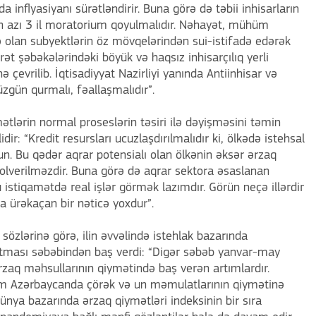
a inflyasiyanı sürətləndirir. Buna görə də təbii inhisarların
 ən azı 3 il moratorium qoyulmalıdır. Nəhayət, mühüm
ə olan subyektlərin öz mövqelərindən sui-istifadə edərək
arət şəbəkələrindəki böyük və haqsız inhisarçılıq yerli
ə çevrilib. İqtisadiyyat Nazirliyi yanında Antiinhisar və
üzgün qurmalı, fəallaşmalıdır”.
mətlərin normal proseslərin təsiri ilə dəyişməsini təmin
r: “Kredit resursları ucuzlaşdırılmalıdır ki, ölkədə istehsal
. Bu qədər aqrar potensialı olan ölkənin əksər ərzaq
yolverilməzdir. Buna görə də aqrar sektora əsaslanan
 istiqamətdə real işlər görmək lazımdır. Görün neçə illərdir
 ürəkaçan bir nəticə yoxdur”.
sözlərinə görə, ilin əvvəlində istehlak bazarında
rtması səbəbindən baş verdi: “Digər səbəb yanvar-may
rzaq məhsullarının qiymətində baş verən artımlardır.
ım Azərbaycanda çörək və un məmulatlarının qiymətinə
ünya bazarında ərzaq qiymətləri indeksinin bir sıra