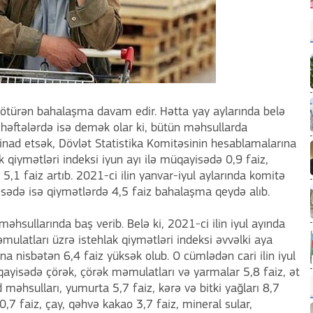
götürən bahalaşma davam edir. Hətta yay aylarında belə
həftələrdə isə demək olar ki, bütün məhsullarda
nad etsək, Dövlət Statistika Komitəsinin hesablamalarına
ak qiymətləri indeksi iyun ayı ilə müqayisədə 0,9 faiz,
 5,1 faiz artıb. 2021-ci ilin yanvar-iyul aylarında komitə
yisədə isə qiymətlərdə 4,5 faiz bahalaşma qeydə alıb.
sullarında baş verib. Belə ki, 2021-ci ilin iyul ayında
əmulatları üzrə istehlak qiymətləri indeksi əvvəlki aya
yına nisbətən 6,4 faiz yüksək olub. O cümlədən cari ilin iyul
üqayisədə çörək, çörək məmulatları və yarmalar 5,8 faiz, ət
 məhsulları, yumurta 5,7 faiz, kərə və bitki yağları 8,7
0,7 faiz, çay, qəhvə kakao 3,7 faiz, mineral sular,