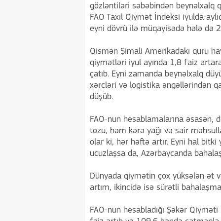
gözləntiləri səbəbindən beynəlxalq qa
FAO Taxıl Qiymət İndeksi iyulda aylı
eyni dövrü ilə müqayisədə hələ də 29
Qismən Şimali Amerikadakı quru hava
qiymətləri iyul ayında 1,8 faiz arta
çatıb. Eyni zamanda beynəlxalq düyü
xərcləri və logistika əngəllərindən q
düşüb.
FAO-nun hesablamalarına əsasən, d
tozu, həm kərə yağı və sair məhsull
olar ki, hər həftə artır. Eyni hal bit
ucuzlaşsa da, Azərbaycanda bahalaşı
Dünyada qiymətin çox yüksələn ət və
artım, ikincidə isə sürətli bahalaşm
FAO-nun hesabladığı Şəkər Qiyməti İ