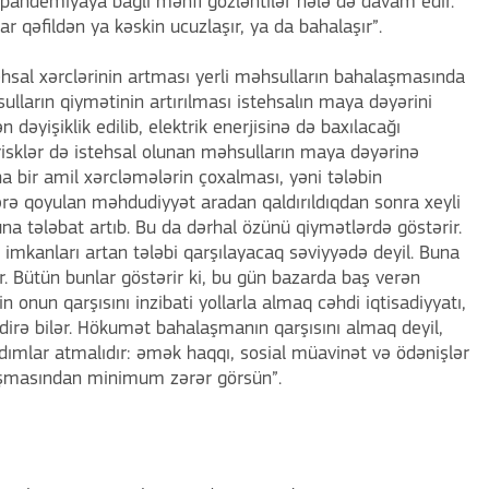
andemiyaya bağlı mənfi gözləntilər hələ də davam edir.
r qəfildən ya kəskin ucuzlaşır, ya da bahalaşır”.
tehsal xərclərinin artması yerli məhsulların bahalaşmasında
lların qiymətinin artırılması istehsalın maya dəyərini
n dəyişiklik edilib, elektrik enerjisinə də baxılacağı
ı risklər də istehsal olunan məhsulların maya dəyərinə
ha bir amil xərcləmələrin çoxalması, yəni tələbin
lərə qoyulan məhdudiyyət aradan qaldırıldıqdan sonra xeyli
a tələbat artıb. Bu da dərhal özünü qiymətlərdə göstərir.
l imkanları artan tələbi qarşılayacaq səviyyədə deyil. Buna
r. Bütün bunlar göstərir ki, bu gün bazarda baş verən
 onun qarşısını inzibati yollarla almaq cəhdi iqtisadiyyatı,
şdirə bilər. Hökumət bahalaşmanın qarşısını almaq deyil,
ddımlar atmalıdır: əmək haqqı, sosial müavinət və ödənişlər
alaşmasından minimum zərər görsün”.