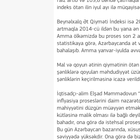
faiz artıb və 109,6 bəndə çatmaqla 
indeks ötən ilin iyul ayı ilə müqayisə
Beynəlxalq Ət Qiyməti İndeksi isə 20
artmaqla 2014-cü ildən bu yana ən yü
Amma ölkəmizdə bu proses son 2 ayd
statistikaya görə, Azərbaycanda ət v
bahalaşıb. Amma yanvar-iyulda əvvəl
Mal və qoyun ətinin qiymətinin ötən
şənliklərə qoyulan məhdudiyyət üzünd
şənliklərin keçirilməsinə icazə veri
İqtisadçı-alim Elşad Məmmədovun “
inflyasiya proseslərini daim nəzarətd
mahiyyətini düzgün müəyyən etmək l
kütləsinə malik olması ilə bağlı deyil
bahadır, ona görə də istehsal prosesin
Bu gün Azərbaycan bazarında, xüsusil
səviyyədə yüksəkdir. Ona görə də biz 