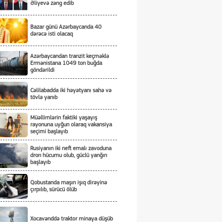
Əliyevə zəng edib
Bazar günü Azərbaycanda 40
dərəcə isti olacaq
Azərbaycandan tranzit keçməklə
Ermənistana 1049 ton buğda
göndərildi
Cəlilabadda iki həyətyanı sahə və
tövlə yanıb
Müəllimlərin faktiki yaşayış
rayonuna uyğun olaraq vakansiya
seçimi başlayıb
Rusiyanın iki neft emalı zavoduna
dron hücumu olub, güclü yanğın
başlayıb
Qobustanda maşın işıq dirəyinə
çırpılıb, sürücü ölüb
Xocavənddə traktor minaya düşüb