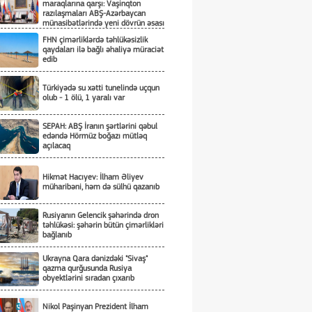
maraqlarına qarşı: Vaşinqton
razılaşmaları ABŞ-Azərbaycan
münasibətlərində yeni dövrün əsası
kimi
FHN çimərliklərdə təhlükəsizlik
qaydaları ilə bağlı əhaliyə müraciət
edib
Türkiyədə su xətti tunelində uçqun
olub - 1 ölü, 1 yaralı var
SEPAH: ABŞ İranın şərtlərini qəbul
edəndə Hörmüz boğazı mütləq
açılacaq
Hikmət Hacıyev: İlham Əliyev
müharibəni, həm də sülhü qazanıb
Rusiyanın Gelencik şəhərində dron
təhlükəsi: şəhərin bütün çimərlikləri
bağlanıb
Ukrayna Qara dənizdəki "Sivaş"
qazma qurğusunda Rusiya
obyektlərini sıradan çıxarıb
Nikol Paşinyan Prezident İlham