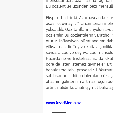
məhsullar üzrə azalmasına rəğmən p
Bu gözləntilər üzündən bəzi məhsulla
Ekspert bildirir ki, Azərbaycanda is
əsas rol oynayır: “Tənzimlənən məhsu
yüksəldib. Qaz tariflərinə iyulun 1-də
gözlənilir. Bu gözləntilərin yaratdığ
oturur. İnflyasiyanı sürətləndirən da
yüksəlməsidir. Toy və kütləvi şənlik
sayda ərzaq və qeyri-ərzaq məhsulun
Hazırda nə yerli istehsal, nə də idxa
görə də istər-istəməz qiymətlər artı
bahalaşma təbii prosesdir. Hökumətin
sahibkarları ciddi problemlərlə üzlə
əhalinin gəlirlərinin artması üçün a
artırılmalıdır ki, əhali qiymət bah
www.AzadMedia.az