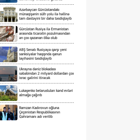
Azərbaycan Gürcüstandakı
münaqişənin sülh yolu ilə həllinə
tam dəstəyini bir daha təsdiqləyib
Gürcüstan Rusiya ilə Ermənistan
arasında ticarətin pozulmasından
ən çox qazanan ölkə olub
ABŞ Senatı Rusiyaya qarşı yeni
sanksiyalar haqqında qanun
layihəsini təsdiqləyib
Ukrayna dəniz blokadası
səbəbindən 2 milyard dollardan çox
ixrac gəlirini itirəcək
Lukaşenko belarusluları kənd evləri
almağa çağırıb
Ramzan Kadırovun oğluna
Çeçenistan Respublikasının
Qəhrəmanı adı verilib
Üçtərəfli sazişin detalları nədən
ibarətdir?!