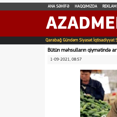
ANA SƏHİFƏ
HAQQIMIZDA
REKLAM
AZADME
Qarabağ
Gündəm
Siyasət
İqtisadiyyat
Bütün məhsulların qiymətində art
1-09-2021, 08:57