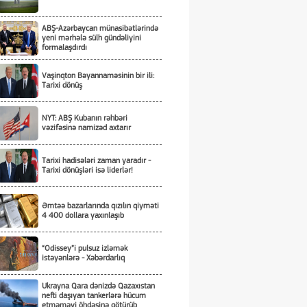
ABŞ-Azərbaycan münasibətlərində
yeni mərhələ sülh gündəliyini
formalaşdırdı
Vaşinqton Bəyannaməsinin bir ili:
Tarixi dönüş
NYT: ABŞ Kubanın rəhbəri
vəzifəsinə namizəd axtarır
Tarixi hadisələri zaman yaradır -
Tarixi dönüşləri isə liderlər!
Əmtəə bazarlarında qızılın qiyməti
4 400 dollara yaxınlaşıb
“Odissey”i pulsuz izləmək
istəyənlərə - Xəbərdarlıq
Ukrayna Qara dənizdə Qazaxıstan
nefti daşıyan tankerlərə hücum
etməməyi öhdəsinə götürüb