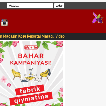
n
Maqazin
Köşə
Reportaj
Maraqlı
Video