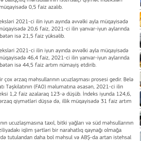
ə balıqçılıq məhsullarının istehsalçı qiymət indeksləri
 müqayisədə 0,5 faiz azalıb.
eksləri 2021-ci ilin iyun ayında əvvəlki ayla müqayisədə
ə müqayisədə 20,6 faiz, 2021-ci ilin yanvar-iyun aylarında
bətən isə 21,5 faiz yüksəlib.
eksləri 2021-ci ilin iyun ayında əvvəlki ayla müqayisədə
ə müqayisədə 46,4 faiz, 2021-ci ilin yanvar-iyun aylarında
sbətən isə 44,5 faiz artım nümayiş etdirib.
ir çox ərzaq məhsullarının ucuzlaşması prosesi gedir. Belə
tı Təşkilatının (FAO) məlumatına əsasən, 2021-ci ilin
eksi 1,2 faiz azalaraq 123-ə düşüb. İndeks iyunda 124,6,
rzaq qiymətləri düşsə də, illik müqayisədə 31 faiz artım
rının ucuzlaşmasına taxıl, bitki yağları və süd məhsullarının
iliyadakı iqlim şərtləri bir narahatlıq qaynağı olmağa
də tutulandan daha bol məhsul və ABŞ-da artan istehsal