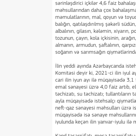
sərinləşdirici içkilər 4,6 faiz bahala
məhsullarından daha çox bahalaşma
məmulatlarının, mal, qoyun və toyu
balığın, qatılaşdırılmış şəkərli südü
albalının, gilasın, kələmin, xiyarın
tozunun, çayın, kola içkisinin, arağ
almanın, armudun, şaftalının, qarpız
soğanın və sarımsağın qiymətlərind
İlin yeddi ayında Azərbaycanda iste
Komitəsi deyir ki, 2021-ci ilin iyul 
cari ilin iyun ayı ilə müqayisədə 3
emal sənayesi üzrə 4,0 faiz artıb, el
təchizatı, su təchizatı; tullantıları
ayla müqayisədə istehsalçı qiymətlər
neft-qaz sənayesi məhsulları üzrə is
müqayisədə isə sənaye məhsullarının 
iyulunda keçən ilin yanvar-iyulu ilə 