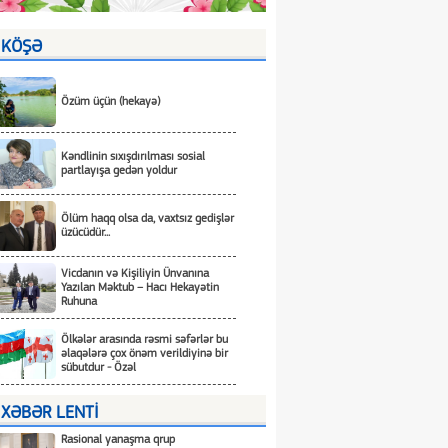
KÖŞƏ
Özüm üçün (hekayə)
Kəndlinin sıxışdırılması sosial
partlayışa gedən yoldur
Ölüm haqq olsa da, vaxtsız gedişlər
üzücüdür...
Vicdanın və Kişiliyin Ünvanına
Yazılan Məktub – Hacı Hekayətin
Ruhuna
Ölkələr arasında rəsmi səfərlər bu
əlaqələrə çox önəm verildiyinə bir
sübutdur - Özəl
XƏBƏR LENTİ
Rasional yanaşma qrup