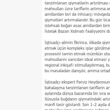
tənzimlənən qiymətlərin artırılması d
məhsulları üzrə tariflərin artımına
amillərdən biri də inhisarçı mövqed
qiymətləri artırmalarıdır. Bu gün tic
istehsalı boğan əsas amillərdən birin
İstelak Bazarı Xidməti fəaliyyətini d
İqtisadçı-alimin fikrincə, ölkədə qiy
etmək üçün kompleks işlər görülməlidi
prosesini təmin etmək mümkün olsun
məhsullarını xaricdən idxal etməsi 
regional inkişafı stimullaşdırmaq, bu
bu məsələdən danışılır, amma ortada
İqtisadçı-ekspert Pərviz Heydərovun 
bahalaşma tənzimlənən tariflərin a
aylarında dünya bazarında bir sıra ə
Xüsusilə buğdanın qiymətindəki art
mənfi təsir göstərdi. Son 1-2 ayda d