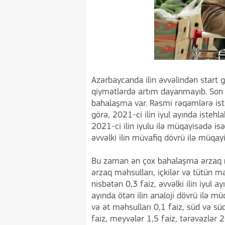
Azərbaycanda ilin əvvəlindən start 
qiymətlərdə artım dayanmayıb. Son 
bahalaşma var. Rəsmi rəqəmlərə isti
görə, 2021-ci ilin iyul ayında istehl
2021-ci ilin iyulu ilə müqayisədə isə
əvvəlki ilin müvafiq dövrü ilə müqa
Bu zaman ən çox bahalaşma ərzaq məh
ərzaq məhsulları, içkilər və tütün m
nisbətən 0,3 faiz, əvvəlki ilin iyul a
ayında ötən ilin analoji dövrü ilə m
və ət məhsulları 0,1 faiz, süd və süd
faiz, meyvələr 1,5 faiz, tərəvəzlər 2