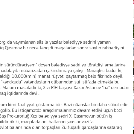
.org-da yayımlanan silsilə yazılar bələdiyyə sədrini yaman
aliq Qasımov bir neçə tənqidi məqalədən sonra saytın rəhbərliyini
 süründürəciyəm” deyən bələdiyyə sədri ya törətdiyi əməllərinə
 hədələyib mübarizədən çəkindirməyə çalışır. Maraqlısı budur ki,
ldığı 10.000(min) manat rüşvəti qaytarmaq belə fikrində deyil.
“kəndxuda” vətəndaşların etibarından sui istifadə etməklə bu
. Məlum məsələdir ki, Xızı RİH başçısı Xəzər Aslanov “hə” demədən
aq iqtidarında deyil.
um kimi fəaliyyət göstərməlidir. Bəzi nüanslar bir daha sübüt edir
k gəlib. Bu istiqamətdə araşdırmalarımız davam etdiyi üçün bəzi
 Baş Prokurorluğ Xızı bələdiyyə sədri X. Qasımovun bütün iş
bildiririk ki, məqalədə adı hallanan şəxslər vəzifə
övlət balansında olan torpaqları Zülfüqarlı qardaşlarına sataraq