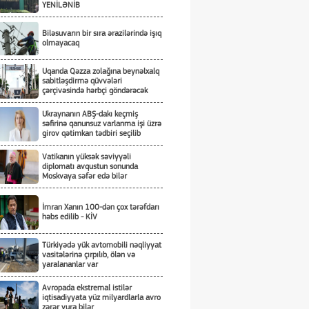
YENİLƏNİB
Biləsuvarın bir sıra ərazilərində işıq
olmayacaq
Uqanda Qəzza zolağına beynəlxalq
sabitləşdirmə qüvvələri
çərçivəsində hərbçi göndərəcək
Ukraynanın ABŞ-dakı keçmiş
səfirinə qanunsuz varlanma işi üzrə
girov qətimkan tədbiri seçilib
Vatikanın yüksək səviyyəli
diplomatı avqustun sonunda
Moskvaya səfər edə bilər
İmran Xanın 100-dən çox tərəfdarı
həbs edilib - KİV
Türkiyədə yük avtomobili nəqliyyat
vasitələrinə çırpılıb, ölən və
yaralananlar var
Avropada ekstremal istilər
iqtisadiyyata yüz milyardlarla avro
zərər vura bilər