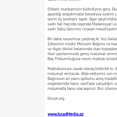
Etibarlı mənbəmizin bildirdiyinə görə, Ek
apardığı araşdırmalar bələdiyyə sədrini ç
qismi öz təsdiqini tapıb. Əgər qeyd etdiy
sədri hal-hazırda rayonda Mədəniyyət və
sədri Xaliq Qasımov cinayət məsüliyyətin
Bir daha nəzərinizə çatdıraq ki, Xızı bə
Şöbəsinin müdiri Mövsüm Bağırov və hazır
və digər dövlət balansında olan torpaqlar
ötən yazılarımızda geniş məlumat vermişdi
Baş Prokurorluğuna rəsmi məktub ünvanl
Məktubumuza cavab olaraq bildirilib ki, d
məlumat veriləcək. Əldə etdiyimiz son 
Bağırovun ən yaxın qohumu artıq müdafiə
orqanlarında hansı vəzifədə çalışdığını v
məlumatla tanış olacaqsınız. Bizi izləməy
Dosye.org
www.AzadMedia.az