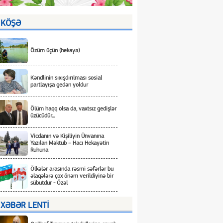
KÖŞƏ
Özüm üçün (hekayə)
Kəndlinin sıxışdırılması sosial
partlayışa gedən yoldur
Ölüm haqq olsa da, vaxtsız gedişlər
üzücüdür...
Vicdanın və Kişiliyin Ünvanına
Yazılan Məktub – Hacı Hekayətin
Ruhuna
Ölkələr arasında rəsmi səfərlər bu
əlaqələrə çox önəm verildiyinə bir
sübutdur - Özəl
XƏBƏR LENTİ