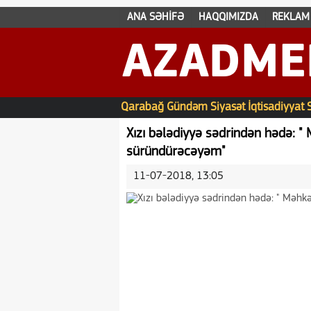
ANA SƏHİFƏ
HAQQIMIZDA
REKLAM
AZADME
Qarabağ
Gündəm
Siyasət
İqtisadiyyat
Xızı bələdiyyə sədrindən hədə: 
süründürəcəyəm"
11-07-2018, 13:05