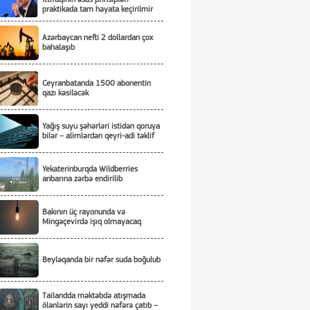
praktikada tam həyata keçirilmir
Azərbaycan nefti 2 dollardan çox
bahalaşıb
Ceyranbatanda 1500 abonentin
qazı kəsiləcək
Yağış suyu şəhərləri istidən qoruya
bilər – alimlərdən qeyri-adi təklif
Yekaterinburqda Wildberries
anbarına zərbə endirilib
Bakının üç rayonunda və
Mingəçevirdə işıq olmayacaq
Beyləqanda bir nəfər suda boğulub
Tailandda məktəbdə atışmada
ölənlərin sayı yeddi nəfərə çatıb –