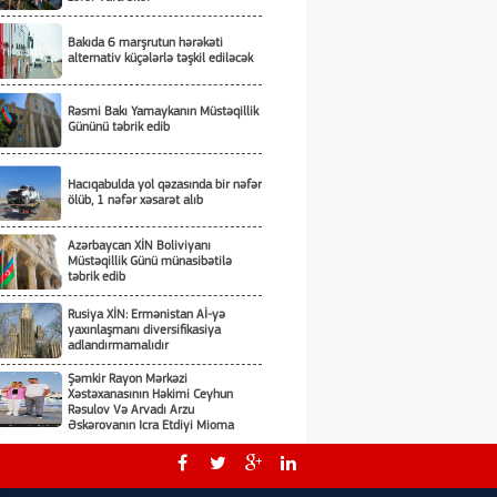
Bakıda 6 marşrutun hərəkəti
alternativ küçələrlə təşkil ediləcək
Rəsmi Bakı Yamaykanın Müstəqillik
Gününü təbrik edib
Hacıqabulda yol qəzasında bir nəfər
ölüb, 1 nəfər xəsarət alıb
Azərbaycan XİN Boliviyanı
Müstəqillik Günü münasibətilə
təbrik edib
Rusiya XİN: Ermənistan Aİ-yə
yaxınlaşmanı diversifikasiya
adlandırmamalıdır
Şəmkir Rayon Mərkəzi
Xəstəxanasının Həkimi Ceyhun
Rəsulov Və Arvadı Arzu
Əskərovanın Icra Etdiyi Mioma
Əməliyyatından Sonra Qadının
Azərbaycanda şahmatın inkişafı və
Ölümü Ilə Bağlı Şəmkir Rayon
beynəlxalq əməkdaşlıq müzakirə
Prokrurluğunda Araşdırma Aparılır
edilib