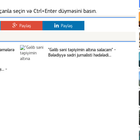
anla seçin və Ctrl+Enter düyməsini basın.
Paylaş
Paylaş
kəmələrə
"Gəlib səni təpiyimin altına salacam" -
Bələdiyyə sədri jurnalisti hədələdi...
.. -