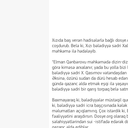
Xızıda baş verən hadisələrlə bağlı dosye
coşdurub. Belə ki, Xızı bələdiyyə sədri X
məhkəmə ilə hədələyib.
“Elman Qənbərovu məhkəmədə dizin-dizin
görə kiməsə arxalanır, yada bu yolla bizi
bələdiyyə sədri X. Qasımov vətəndaşdan a
Əksinə, özünü sudan da dürü hesab edən 
gündə qazanc əldə etmək eşqi ilə yaşayır
bələdiyyə sədri bir qarış torpaq belə satm
Baxmayaraq ki, bələdiyyələr müstəqil qur
ki, bələdiyyə sədri icra başçısınada kələ
məlumatları açıqlamırıq. Çox istərdik ki,
fəaliyyətini araşdırsın. Dosye.org olaraq 
səlahiyyətlərindən sui -istifadə edərək d
qazanc əldə ediblər.