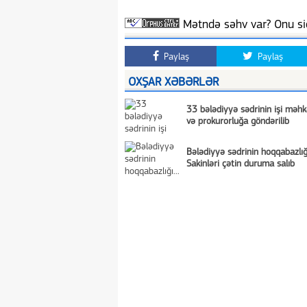
Mətndə səhv var? Onu siç
Paylaş
Paylaş
OXŞAR XƏBƏRLƏR
33 bələdiyyə sədrinin işi məh
və prokurorluğa göndərilib
Bələdiyyə sədrinin hoqqabazlığı.
Sakinləri çətin duruma salıb