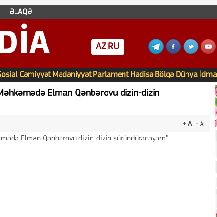
ƏLAQƏ
DIA
AZ
RU
Sosial
Cəmiyyət
Mədəniyyət
Parlament
Hadisə
Bölgə
Dünya
İdma
" Məhkəmədə Elman Qənbərovu dizin-dizin
+ A
- A