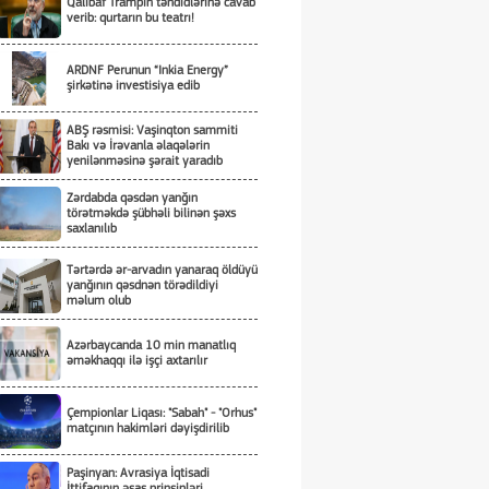
Qalibaf Trampın təhdidlərinə cavab
verib: qurtarın bu teatrı!
ARDNF Perunun “Inkia Energy”
şirkətinə investisiya edib
ABŞ rəsmisi: Vaşinqton sammiti
Bakı və İrəvanla əlaqələrin
yenilənməsinə şərait yaradıb
Zərdabda qəsdən yanğın
törətməkdə şübhəli bilinən şəxs
saxlanılıb
Tərtərdə ər-arvadın yanaraq öldüyü
yanğının qəsdnən törədildiyi
məlum olub
Azərbaycanda 10 min manatlıq
əməkhaqqı ilə işçi axtarılır
Çempionlar Liqası: "Sabah" - "Orhus"
matçının hakimləri dəyişdirilib
Paşinyan: Avrasiya İqtisadi
İttifaqının əsas prinsipləri