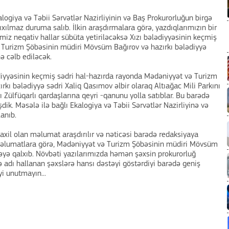
alogiya və Təbii Sərvətlər Nazirliyinin və Baş Prokurorluğun birgə
ıxılmaz duruma salıb. İlkin araşdırmalara görə, yazdıqlarımızın bir
imiz neqativ hallar sübüta yetiriləcəksə Xızı bələdiyyəsinin keçmiş
 Turizm Şöbəsinin müdiri Mövsüm Bağırov və hazırkı bələdiyyə
ə cəlb ediləcək.
lədiyyəsinin keçmiş sədri hal-hazırda rayonda Mədəniyyət və Turizm
kı bələdiyyə sədri Xaliq Qasımov əlbir olaraq Altıağac Mili Parkını
ı Zülfüqarlı qardaşlarına qeyri -qanunu yolla satıblar. Bu barədə
k. Məsələ ilə bağlı Ekalogiya və Təbii Sərvətlər Nazirliyinə və
anıb.
axil olan məlumat araşdırılır və nəticəsi barədə redaksiyaya
məlumatlara görə, Mədəniyyət və Turizm Şöbəsinin müdiri Mövsüm
yə qalxıb. Növbəti yazılarımızda həmən şəxsin prokurorluğ
ə adı hallanan şəxslərə hansı dəstəyi göstərdiyi barədə geniş
i unutmayın...