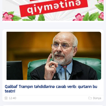
Qalibaf Trampın təhdidlərinə cavab verib: qurtarın bu
teatrı!
12:40
Dünya