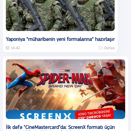
Yaponiya “müharibənin yeni formalarına” hazırlaşır
16:42
Dünya
İlk dəfə "CineMastercard"da: ScreenX formatı üçün