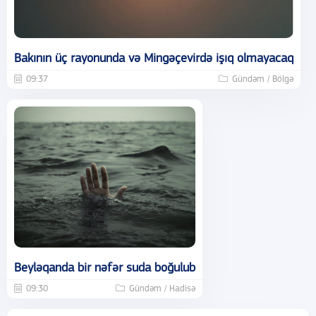
Bakının üç rayonunda və Mingəçevirdə işıq olmayacaq
09:37
Gündəm / Bölgə
Beyləqanda bir nəfər suda boğulub
09:30
Gündəm / Hadisə