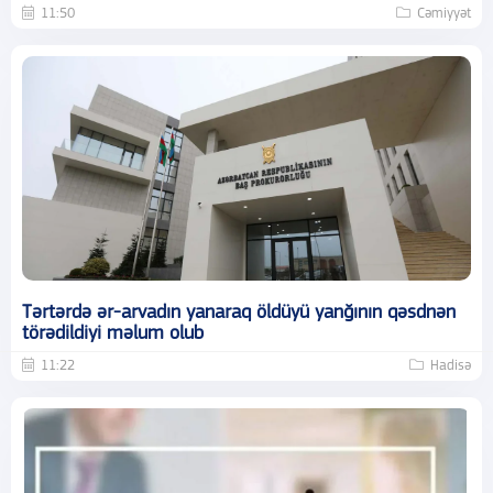
11:50
Cəmiyyət
Tərtərdə ər-arvadın yanaraq öldüyü yanğının qəsdnən
törədildiyi məlum olub
11:22
Hadisə