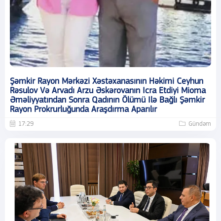
Şəmkir Rayon Mərkəzi Xəstəxanasının Həkimi Ceyhun
Rəsulov Və Arvadı Arzu Əskərovanın Icra Etdiyi Mioma
Əməliyyatından Sonra Qadının Ölümü Ilə Bağlı Şəmkir
Rayon Prokrurluğunda Araşdırma Aparılır
17:29
Gündəm