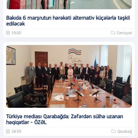
Bakıda 6 marşrutun hərəkəti alternativ küçələrlə təşkil
ediləcək
19:00
Cəmiyyət
Türkiyə mediası Qarabağda: Zəfərdən sülhə uzanan
həqiqətlər - ÖZƏL
18:59
Qarabağ