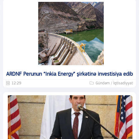
ARDNF Perunun “Inkia Energy” şirkətinə investisiya edib
12:29
Gündəm / İqtisadiyyat