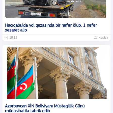
Hacıqabulda yol qəzasında bir nəfər ölüb, 1 nəfər
xəsarət alıb
18:15
Hadisə
Azərbaycan XİN Boliviyanı Müstəqillik Günü
münasibətilə təbrik edib