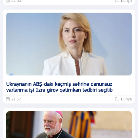
22:00
Dünya
Ukraynanın ABŞ-dakı keçmiş səfirinə qanunsuz
varlanma işi üzrə girov qətimkan tədbiri seçilib
21:57
Dünya