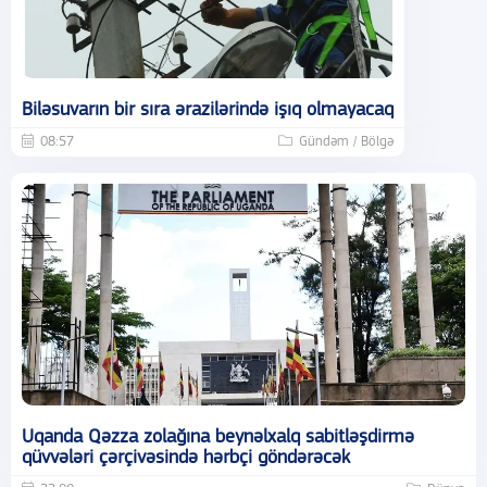
Biləsuvarın bir sıra ərazilərində işıq olmayacaq
08:57
Gündəm / Bölgə
Uqanda Qəzza zolağına beynəlxalq sabitləşdirmə
qüvvələri çərçivəsində hərbçi göndərəcək