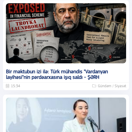
Bir məktubun izi ilə: Türk mühəndis "Vardanyan
layihəsi"nin pərdəarxasına işıq saldı - ŞƏRH
15:34
Gündəm / Siyasət