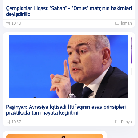
Çempionlar Liqası: "Sabah" - "Orhus" matçının hakimləri
dəyişdirilib
10:49
İdman
Paşinyan: Avrasiya İqtisadi İttifaqının əsas prinsipləri
praktikada tam həyata keçirilmir
10:37
Dünya