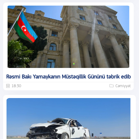
Rəsmi Bakı Yamaykanın Müstəqillik Gününü təbrik edib
18:30
Cəmiyyət