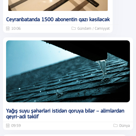
Ceyranbatanda 1500 abonentin qazı kəsiləcək
10:06
Gündəm / Cəmiyyət
Yağış suyu şəhərləri istidən qoruya bilər – alimlərdən
qeyri-adi təklif
09:59
Dünya