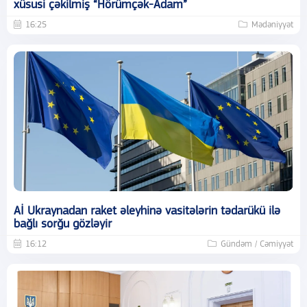
xüsusi çəkilmiş “Hörümçək-Adam”
16:25
Mədəniyyət
Aİ Ukraynadan raket əleyhinə vasitələrin tədarükü ilə
bağlı sorğu gözləyir
16:12
Gündəm / Cəmiyyət