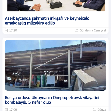
Azərbaycanda şahmatın inkişafı və beynəlxalq
əməkdaşlıq müzakirə edilib
17:20
Gündəm / Cəmiyyət
Rusiya ordusu Ukraynanın Dnepropetrovsk vilayətini
bombalayıb, 5 nəfər ölüb
17:09
Dünya