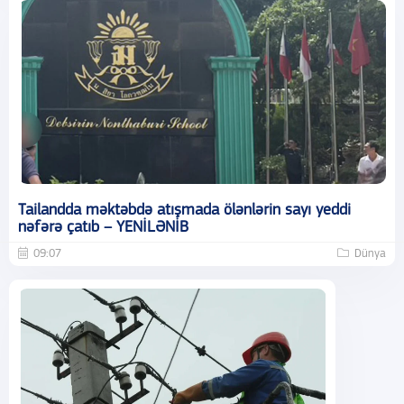
Tailandda məktəbdə atışmada ölənlərin sayı yeddi
nəfərə çatıb – YENİLƏNİB
09:07
Dünya