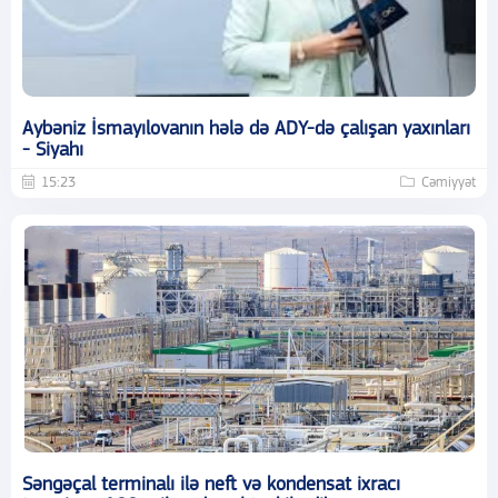
Aybəniz İsmayılovanın hələ də ADY-də çalışan yaxınları
- Siyahı
15:23
Cəmiyyət
Səngəçal terminalı ilə neft və kondensat ixracı