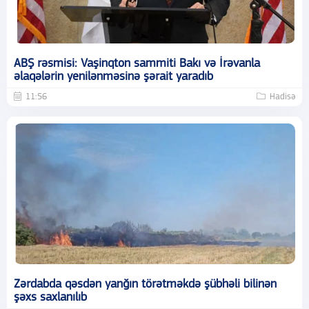
ABŞ rəsmisi: Vaşinqton sammiti Bakı və İrəvanla
əlaqələrin yenilənməsinə şərait yaradıb
11:56
Hadisə
Zərdabda qəsdən yanğın törətməkdə şübhəli bilinən
şəxs saxlanılıb