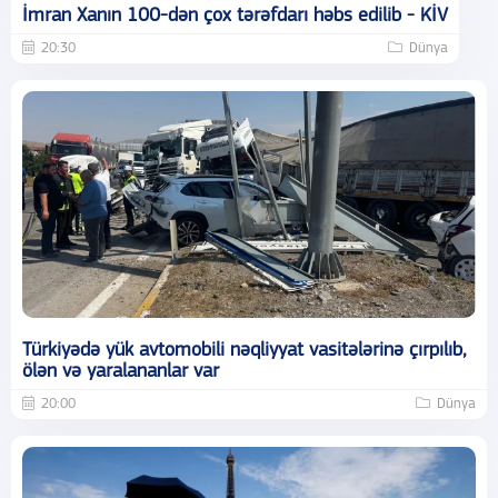
İmran Xanın 100-dən çox tərəfdarı həbs edilib - KİV
20:30
Dünya
Türkiyədə yük avtomobili nəqliyyat vasitələrinə çırpılıb,
ölən və yaralananlar var
20:00
Dünya