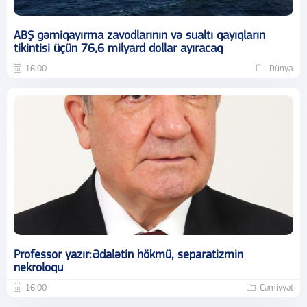
ABŞ gəmiqayırma zavodlarının və sualtı qayıqların
tikintisi üçün 76,6 milyard dollar ayıracaq
16:00
Dünya
Professor yazır:Ədalətin hökmü, separatizmin
nekroloqu
16:00
Cəmiyyət