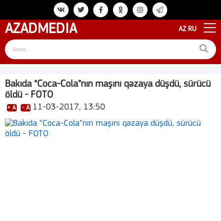
AZAD
MEDIA
AZ
RU
Bakıda “Coca-Cola”nın maşını qəzaya düşdü, sürücü
öldü - FOTO
11-03-2017, 13:50
+ A
- A