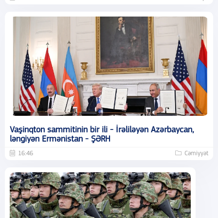
Vaşinqton sammitinin bir ili - İrəliləyən Azərbaycan,
ləngiyən Ermənistan - ŞƏRH
16:46
Cəmiyyət