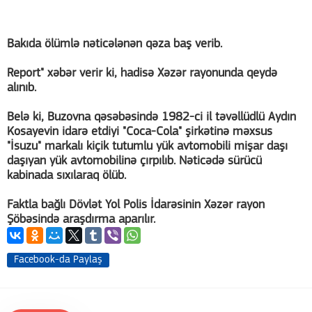
Bakıda ölümlə nəticələnən qəza baş verib.
Report" xəbər verir ki, hadisə Xəzər rayonunda qeydə
alınıb.
Belə ki, Buzovna qəsəbəsində 1982-ci il təvəllüdlü Aydın
Kosayevin idarə etdiyi "Coca-Cola" şirkətinə məxsus
"İsuzu" markalı kiçik tutumlu yük avtomobili mişar daşı
daşıyan yük avtomobilinə çırpılıb. Nəticədə sürücü
kabinada sıxılaraq ölüb.
Faktla bağlı Dövlət Yol Polis İdarəsinin Xəzər rayon
Şöbəsində araşdırma aparılır.
Facebook-da Paylaş