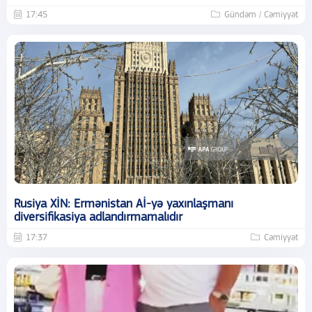
17:45
Gündəm / Cəmiyyət
Rusiya XİN: Ermənistan Aİ-yə yaxınlaşmanı
diversifikasiya adlandırmamalıdır
17:37
Cəmiyyət