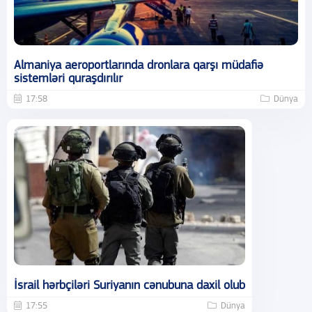
Almaniya aeroportlarında dronlara qarşı müdafiə
sistemləri quraşdırılır
17:58
Dünya
İsrail hərbçiləri Suriyanın cənubuna daxil olub
17:55
Dünya