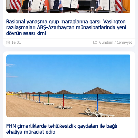
Rasional yanaşma qrup maraqlarına qarşı: Vaşinqton
razılaşmaları ABŞ-Azərbaycan münasibətlərində yeni
dövrün əsası kimi
16:01
Gündəm / Cəmiyyət
FHN çimərliklərdə təhlükəsizlik qaydaları ilə bağlı
əhaliyə müraciət edib