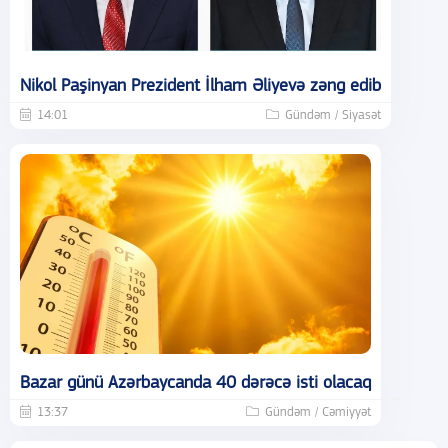
Nikol Paşinyan Prezident İlham Əliyevə zəng edib
14:01
Gündəm / Siyasət
Bazar günü Azərbaycanda 40 dərəcə isti olacaq
13:37
Gündəm / Cəmiyyət