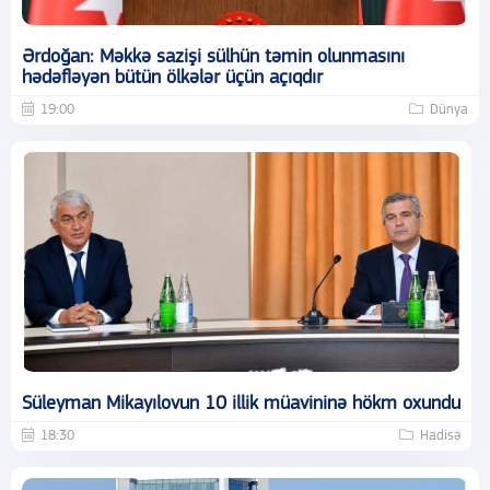
Ərdoğan: Məkkə sazişi sülhün təmin olunmasını
hədəfləyən bütün ölkələr üçün açıqdır
19:00
Dünya
Süleyman Mikayılovun 10 illik müavininə hökm oxundu
18:30
Hadisə