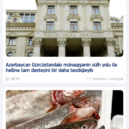
Azərbaycan Gürcüstandakı münaqişənin sülh yolu ilə
həllinə tam dəstəyini bir daha təsdiqləyib
08:59
Gündəm / Cəmiyyət