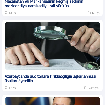
Macarıstan Ali Məhkəməsinin keçmiş sədrinin
prezidentliyə namizədliyi irəli sürülüb
18:00
Dünya
Azərbaycanda auditorlara fırıldaqçılığın aşkarlanması
üsulları öyrədilib
17:30
Cəmiyyət