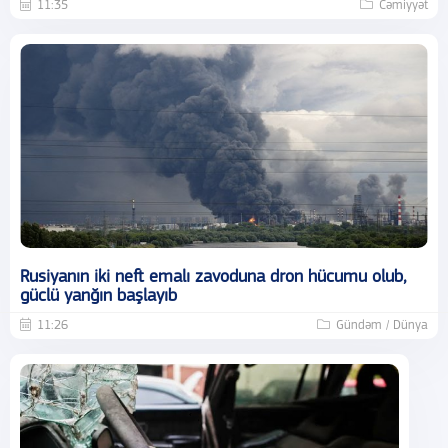
11:35
Cəmiyyət
Rusiyanın iki neft emalı zavoduna dron hücumu olub,
güclü yanğın başlayıb
11:26
Gündəm / Dünya