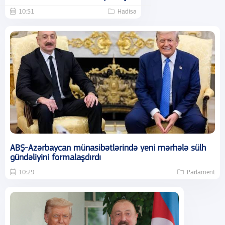
10:51
Hadisə
ABŞ-Azərbaycan münasibətlərində yeni mərhələ sülh
gündəliyini formalaşdırdı
10:29
Parlament