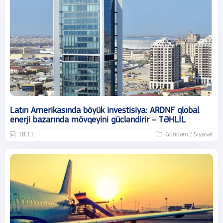
Latın Amerikasında böyük investisiya: ARDNF qlobal
enerji bazarında mövqeyini gücləndirir – TƏHLİL
18:11
Gündəm / Siyasət