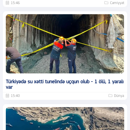
15:46
Cəmiyyət
Türkiyədə su xətti tunelində uçqun olub - 1 ölü, 1 yaralı
var
15:40
Dünya