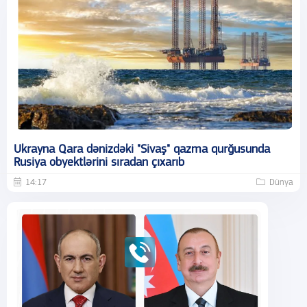
Ukrayna Qara dənizdəki "Sivaş" qazma qurğusunda
Rusiya obyektlərini sıradan çıxarıb
14:17
Dünya