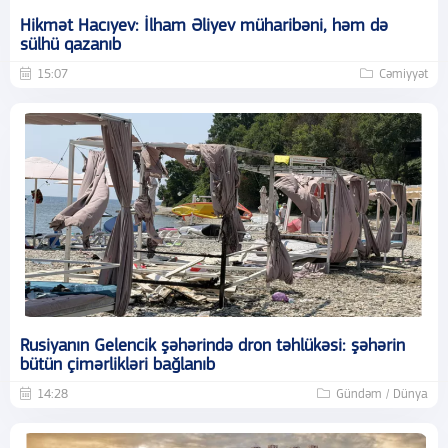
Hikmət Hacıyev: İlham Əliyev müharibəni, həm də
sülhü qazanıb
15:07
Cəmiyyət
Rusiyanın Gelencik şəhərində dron təhlükəsi: şəhərin
bütün çimərlikləri bağlanıb
14:28
Gündəm / Dünya