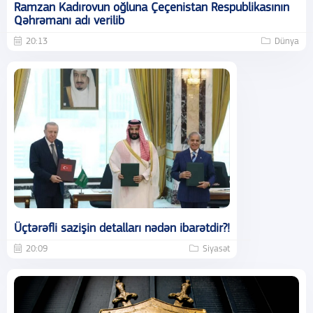
Ramzan Kadırovun oğluna Çeçenistan Respublikasının
Qəhrəmanı adı verilib
20:13
Dünya
Üçtərəfli sazişin detalları nədən ibarətdir?!
20:09
Siyasət