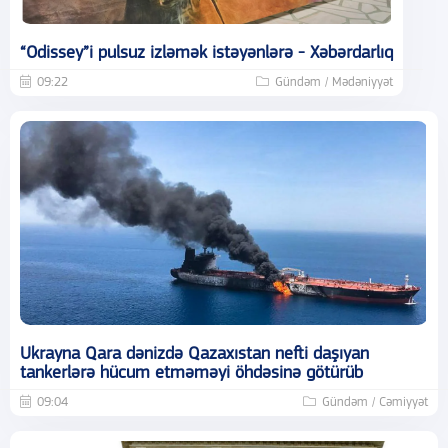
“Odissey”i pulsuz izləmək istəyənlərə - Xəbərdarlıq
09:22
Gündəm / Mədəniyyət
Ukrayna Qara dənizdə Qazaxıstan nefti daşıyan
tankerlərə hücum etməməyi öhdəsinə götürüb
09:04
Gündəm / Cəmiyyət