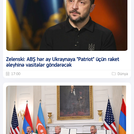
Zelenski: ABŞ hər ay Ukraynaya "Patriot" üçün raket
əleyhinə vasitələr göndərəcək
17:00
Dünya