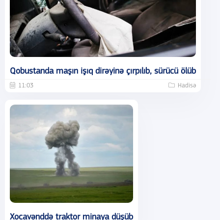
Qobustanda maşın işıq dirəyinə çırpılıb, sürücü ölüb
11:03
Hadisə
Xocavənddə traktor minaya düşüb