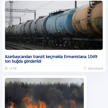
Azərbaycandan tranzit keçməklə Ermənistana 1049
ton buğda göndərildi
12:08
İqtisadiyyat