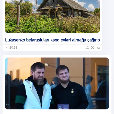
Lukaşenko belarusluları kənd evləri almağa çağırıb
20:16
Dünya