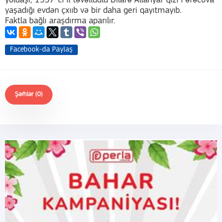
yoldaşı, 1937-ci il təvəllüdlü Dilarə Allahyar qızı Fərəcova
yaşadığı evdən çxııb və bir daha geri qayıtmayıb.
Faktla bağlı araşdırma aparılır.
Facebook-da Paylaş
Şərhlər (0)