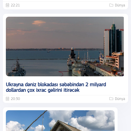
22:21
Dünya
Ukrayna dəniz blokadası səbəbindən 2 milyard
dollardan çox ixrac gəlirini itirəcək
20:30
Dünya