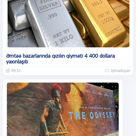
Əmtəə bazarlarında qızılın qiyməti 4 400 dollara
yaxınlaşıb
09:32
İqtisadiyyat