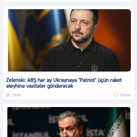
Zelenski: ABŞ hər ay Ukraynaya "Patriot" üçün raket
əleyhinə vasitələr göndərəcək
19:00
Dünya