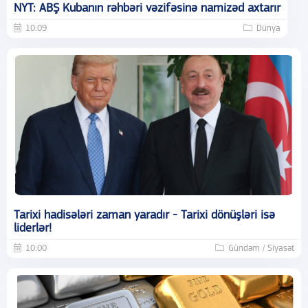
NYT: ABŞ Kubanın rəhbəri vəzifəsinə namizəd axtarır
10:09
Dünya
Tarixi hadisələri zaman yaradır - Tarixi dönüşləri isə
liderlər!
10:00
Gündəm / Siyasət