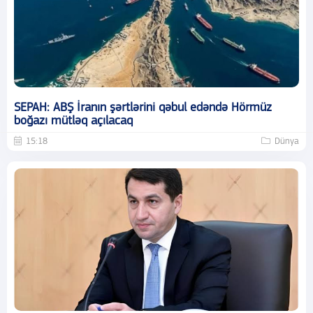
SEPAH: ABŞ İranın şərtlərini qəbul edəndə Hörmüz
boğazı mütləq açılacaq
15:18
Dünya