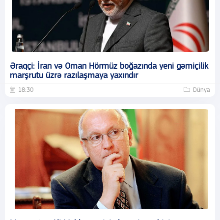
Əraqçi: İran və Oman Hörmüz boğazında yeni gəmiçilik
marşrutu üzrə razılaşmaya yaxındır
18:30
Dünya