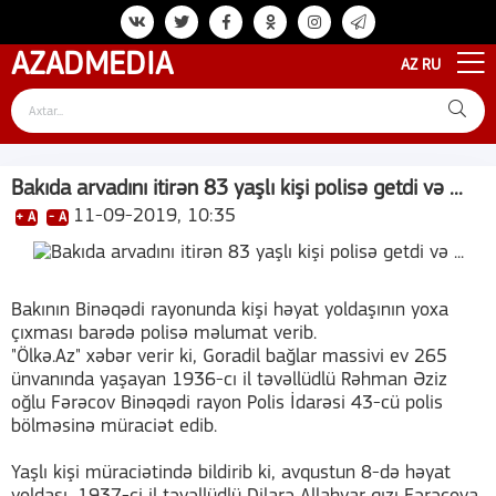
AZAD
MEDIA
AZ
RU
Bakıda arvadını itirən 83 yaşlı kişi polisə getdi və ...
11-09-2019, 10:35
+ A
- A
Bakının Binəqədi rayonunda kişi həyat yoldaşının yoxa
çıxması barədə polisə məlumat verib.
"Ölkə.Az" xəbər verir ki, Goradil bağlar massivi ev 265
ünvanında yaşayan 1936-cı il təvəllüdlü Rəhman Əziz
oğlu Fərəcov Binəqədi rayon Polis İdarəsi 43-cü polis
bölməsinə müraciət edib.
Yaşlı kişi müraciətində bildirib ki, avqustun 8-də həyat