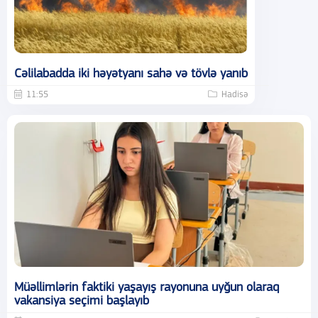
Cəlilabadda iki həyətyanı sahə və tövlə yanıb
11:55
Hadisə
Müəllimlərin faktiki yaşayış rayonuna uyğun olaraq
vakansiya seçimi başlayıb