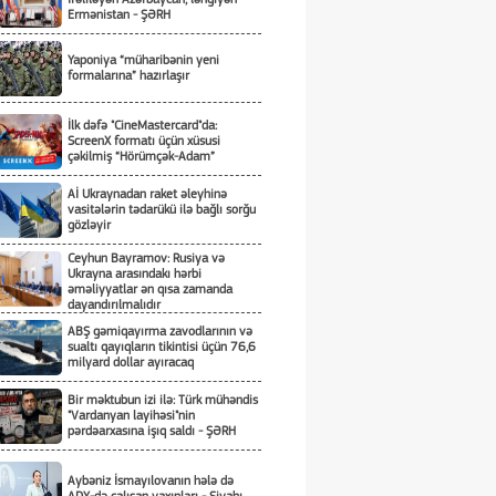
Ermənistan - ŞƏRH
Yaponiya “müharibənin yeni
formalarına” hazırlaşır
İlk dəfə "CineMastercard"da:
ScreenX formatı üçün xüsusi
çəkilmiş “Hörümçək-Adam”
Aİ Ukraynadan raket əleyhinə
vasitələrin tədarükü ilə bağlı sorğu
gözləyir
Ceyhun Bayramov: Rusiya və
Ukrayna arasındakı hərbi
əməliyyatlar ən qısa zamanda
dayandırılmalıdır
ABŞ gəmiqayırma zavodlarının və
sualtı qayıqların tikintisi üçün 76,6
milyard dollar ayıracaq
Bir məktubun izi ilə: Türk mühəndis
"Vardanyan layihəsi"nin
pərdəarxasına işıq saldı - ŞƏRH
Aybəniz İsmayılovanın hələ də