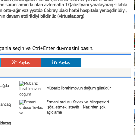
myan sərəncamında olan avtomatla T.Qalustyanı yaralayaraq silahla
n orta-ağır vəziyyətdə Cəbrayıldakı hərbi hospitala yerləşdirildiyi,
n davam etdirildiyi bildirilir. (virtualaz.org)
anla seçin və Ctrl+Enter düyməsini basın.
Paylaş
Paylaş
bağda
Mübariz İbrahimovun doğum günüdür
Erməni ordusu Yevlax və Mingəçeviri
, ancaq
işğal etmək istəyib - Nazirdən şok
açıqlama
ldacaq -