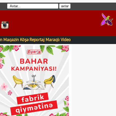
n
Maqazin
Köşə
Reportaj
Maraqlı
Video