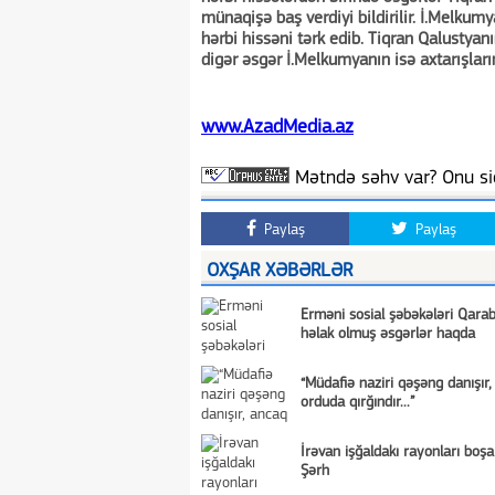
münaqişə baş verdiyi bildirilir. İ.Melku
hərbi hissəni tərk edib. Tiqran Qalustyanı
digər əsgər İ.Melkumyanın isə axtarışlarını
www.AzadMedia.az
Mətndə səhv var? Onu siç
Paylaş
Paylaş
OXŞAR XƏBƏRLƏR
Erməni sosial şəbəkələri Qara
həlak olmuş əsgərlər haqda
“Müdafiə naziri qəşəng danışır
orduda qırğındır...”
İrəvan işğaldakı rayonları boşa
Şərh