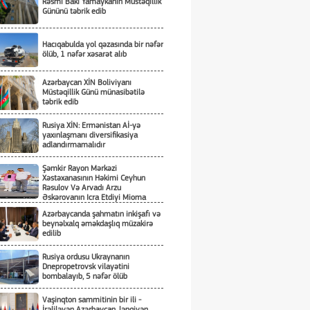
Rəsmi Bakı Yamaykanın Müstəqillik
Gününü təbrik edib
Hacıqabulda yol qəzasında bir nəfər
ölüb, 1 nəfər xəsarət alıb
Azərbaycan XİN Boliviyanı
Müstəqillik Günü münasibətilə
təbrik edib
Rusiya XİN: Ermənistan Aİ-yə
yaxınlaşmanı diversifikasiya
adlandırmamalıdır
Şəmkir Rayon Mərkəzi
Xəstəxanasının Həkimi Ceyhun
Rəsulov Və Arvadı Arzu
Əskərovanın Icra Etdiyi Mioma
Əməliyyatından Sonra Qadının
Azərbaycanda şahmatın inkişafı və
Ölümü Ilə Bağlı Şəmkir Rayon
beynəlxalq əməkdaşlıq müzakirə
Prokrurluğunda Araşdırma Aparılır
edilib
Rusiya ordusu Ukraynanın
Dnepropetrovsk vilayətini
bombalayıb, 5 nəfər ölüb
Vaşinqton sammitinin bir ili -
İrəliləyən Azərbaycan, ləngiyən