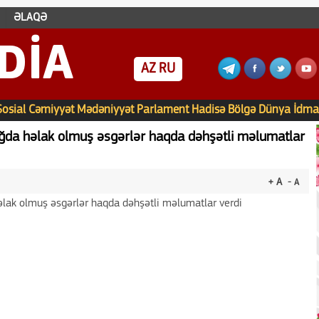
ƏLAQƏ
DIA
AZ
RU
Sosial
Cəmiyyət
Mədəniyyət
Parlament
Hadisə
Bölgə
Dünya
İdma
ğda həlak olmuş əsgərlər haqda dəhşətli məlumatlar
+ A
- A