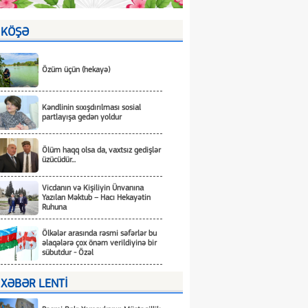
KÖŞƏ
Özüm üçün (hekayə)
Kəndlinin sıxışdırılması sosial
partlayışa gedən yoldur
Ölüm haqq olsa da, vaxtsız gedişlər
üzücüdür...
Vicdanın və Kişiliyin Ünvanına
Yazılan Məktub – Hacı Hekayətin
Ruhuna
Ölkələr arasında rəsmi səfərlər bu
əlaqələrə çox önəm verildiyinə bir
sübutdur - Özəl
XƏBƏR LENTİ