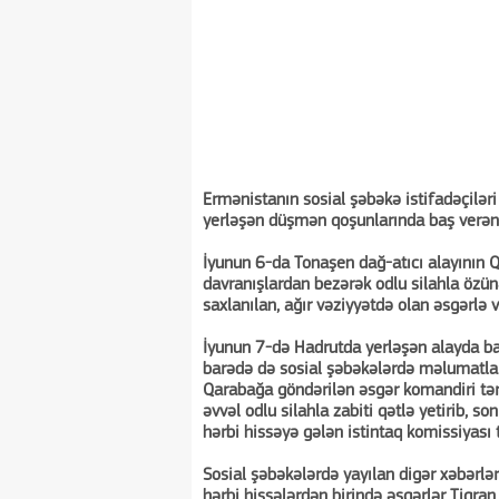
Ermənistanın sosial şəbəkə istifadəçilər
yerləşən düşmən qoşunlarında baş verən 
İyunun 6-da Tonaşen dağ-atıcı alayının Qr
davranışlardan bezərək odlu silahla özünə
saxlanılan, ağır vəziyyətdə olan əsgərlə 
İyunun 7-də Hadrutda yerləşən alayda ba
barədə də sosial şəbəkələrdə məlumatlar 
Qarabağa göndərilən əsgər komandiri tərə
əvvəl odlu silahla zabiti qətlə yetirib, 
hərbi hissəyə gələn istintaq komissiyası 
Sosial şəbəkələrdə yayılan digər xəbərlər
hərbi hissələrdən birində əsgərlər Tiqr