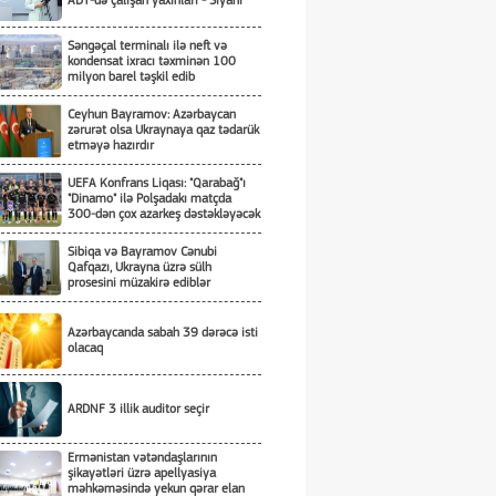
ADY-də çalışan yaxınları - Siyahı
Səngəçal terminalı ilə neft və
kondensat ixracı təxminən 100
milyon barel təşkil edib
Ceyhun Bayramov: Azərbaycan
zərurət olsa Ukraynaya qaz tədarük
etməyə hazırdır
UEFA Konfrans Liqası: "Qarabağ"ı
"Dinamo" ilə Polşadakı matçda
300-dən çox azarkeş dəstəkləyəcək
Sibiqa və Bayramov Cənubi
Qafqazı, Ukrayna üzrə sülh
prosesini müzakirə ediblər
Azərbaycanda sabah 39 dərəcə isti
olacaq
ARDNF 3 illik auditor seçir
Ermənistan vətəndaşlarının
şikayətləri üzrə apellyasiya
məhkəməsində yekun qərar elan