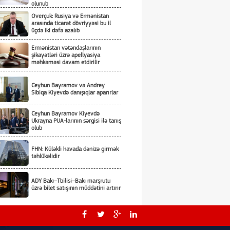
olunub
Overçuk: Rusiya və Ermənistan
arasında ticarət dövriyyəsi bu il
üçdə iki dəfə azalıb
Ermənistan vətəndaşlarının
şikayətləri üzrə apellyasiya
məhkəməsi davam etdirilir
Ceyhun Bayramov və Andrey
Sibiqa Kiyevdə danışıqlar aparırlar
Ceyhun Bayramov Kiyevdə
Ukrayna PUA-larının sərgisi ilə tanış
olub
FHN: Küləkli havada dənizə girmək
təhlükəlidir
ADY Bakı–Tbilisi–Bakı marşrutu
üzrə bilet satışının müddətini artırır
Şənbə günü 1350 namizəd
incəsənət məktəb və mərkəzlərinə
işə qəbul imtahanı verəcək