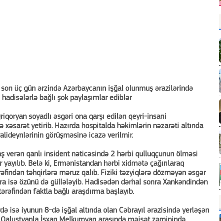
i son üç gün ərzində Azərbaycanın işğal olunmuş ərazilərində
hadisələrlə bağlı şok paylaşımlar ediblər
iqoryan soyadlı əsgəri ona qarşı edilən qeyri-insani
 xəsarət yetirib. Hazırda hospitalda həkimlərin nəzarəti altında
valideynlərinin görüşməsinə icazə verilmir.
ş verən qanlı insident nəticəsində 2 hərbi qulluqçunun ölməsi
yayılıb. Belə ki, Ermənistandan hərbi xidmətə çağırılaraq
findən təhqirlərə məruz qalıb. Fiziki təzyiqlərə dözməyən əsgər
sonra isə özünü də güllələyib. Hadisədən dərhal sonra Xankəndindən
tərəfindən faktla bağlı araşdırma başlayıb.
də isə iyunun 8-də işğal altında olan Cəbrayıl ərazisində yerləşən
an Qalustyanla İşxan Melkumyan arasında məişət zəminində