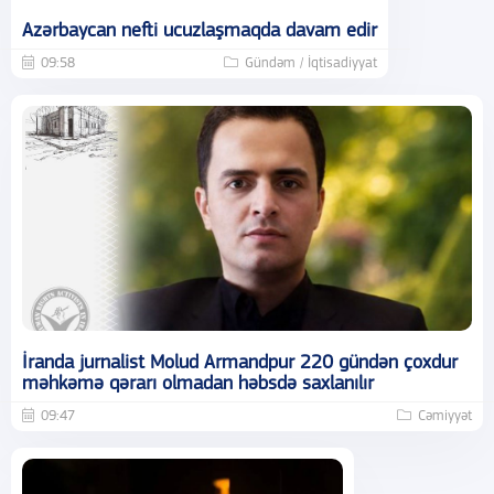
Azərbaycan nefti ucuzlaşmaqda davam edir
09:58
Gündəm / İqtisadiyyat
İranda jurnalist Molud Armandpur 220 gündən çoxdur
məhkəmə qərarı olmadan həbsdə saxlanılır
09:47
Cəmiyyət