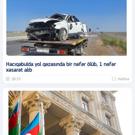
Hacıqabulda yol qəzasında bir nəfər ölüb, 1 nəfər
xəsarət alıb
18:15
Hadisə