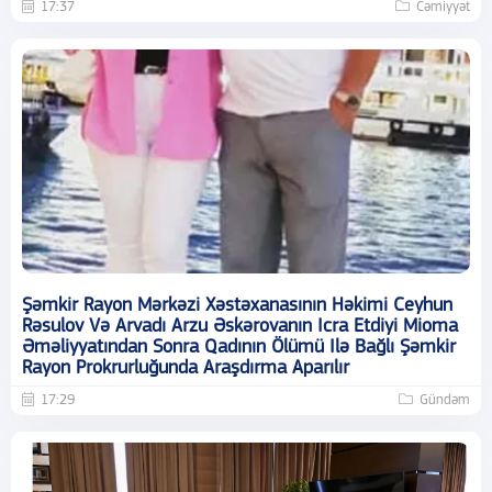
17:37
Cəmiyyət
Şəmkir Rayon Mərkəzi Xəstəxanasının Həkimi Ceyhun
Rəsulov Və Arvadı Arzu Əskərovanın Icra Etdiyi Mioma
Əməliyyatından Sonra Qadının Ölümü Ilə Bağlı Şəmkir
Rayon Prokrurluğunda Araşdırma Aparılır
17:29
Gündəm