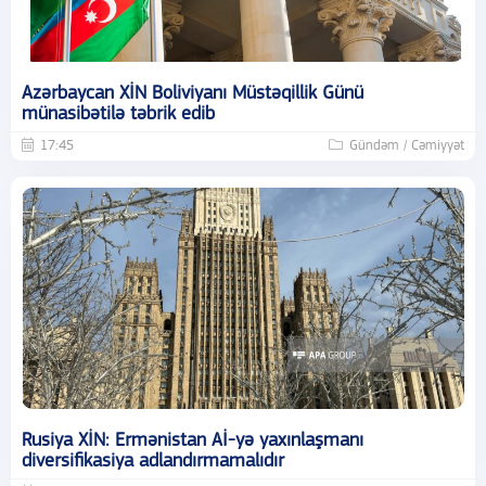
Azərbaycan XİN Boliviyanı Müstəqillik Günü
münasibətilə təbrik edib
17:45
Gündəm / Cəmiyyət
Rusiya XİN: Ermənistan Aİ-yə yaxınlaşmanı
diversifikasiya adlandırmamalıdır