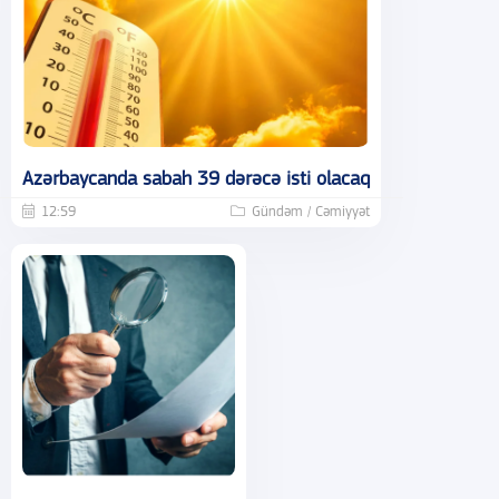
Azərbaycanda sabah 39 dərəcə isti olacaq
12:59
Gündəm / Cəmiyyət