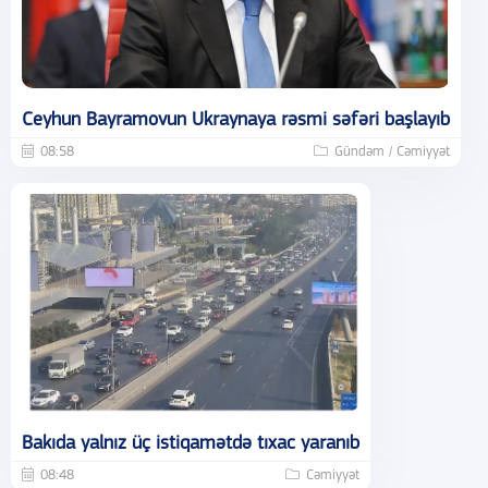
Ceyhun Bayramovun Ukraynaya rəsmi səfəri başlayıb
08:58
Gündəm / Cəmiyyət
Bakıda yalnız üç istiqamətdə tıxac yaranıb
08:48
Cəmiyyət