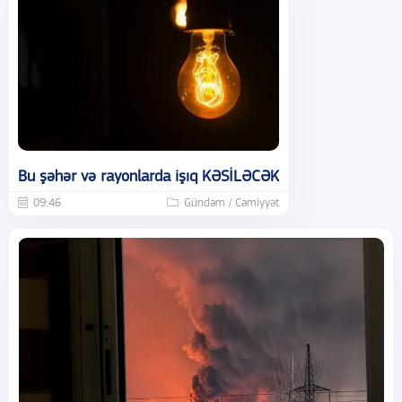
Bu şəhər və rayonlarda işıq KƏSİLƏCƏK
09:46
Gündəm / Cəmiyyət