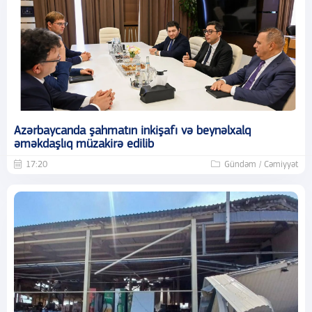
Azərbaycanda şahmatın inkişafı və beynəlxalq
əməkdaşlıq müzakirə edilib
17:20
Gündəm / Cəmiyyət