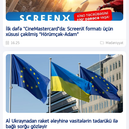
İlk dəfə "CineMastercard"da: ScreenX formatı üçün
xüsusi çəkilmiş “Hörümçək-Adam”
16:25
Mədəniyyət
Aİ Ukraynadan raket əleyhinə vasitələrin tədarükü ilə
bağlı sorğu gözləyir