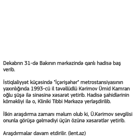
Dekabrın 31-də Bakının mərkəzində qanlı hadisə baş
verib.
İstiqlaliyyət küçəsində "İçərişəhər" metrostansiyasının
yaxınlığında 1993-cü il təvəllüdlü Kərimov Ümid Kamran
oğlu şüşə ilə sinəsinə xəsarət yetirib. Hadisə şahidlərinin
köməkliyi ilə o, Kliniki Tibbi Mərkəzə yerləşdirilib.
İlkin araşdırma zamanı məlum olub ki, Ü.Kərimov sevgilisi
onunla görüşə gəlmədiyi üçün özünə xəsarətlər yetirib.
Araşdırmalar davam etdirilir. (lent.az)