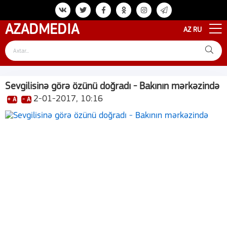
AZAD
MEDIA
AZ
RU
Sevgilisinə görə özünü doğradı - Bakının mərkəzində
2-01-2017, 10:16
+ A
- A