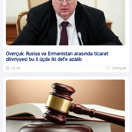
Overçuk: Rusiya və Ermənistan arasında ticarət
dövriyyəsi bu il üçdə iki dəfə azalıb
12:16
Cəmiyyət