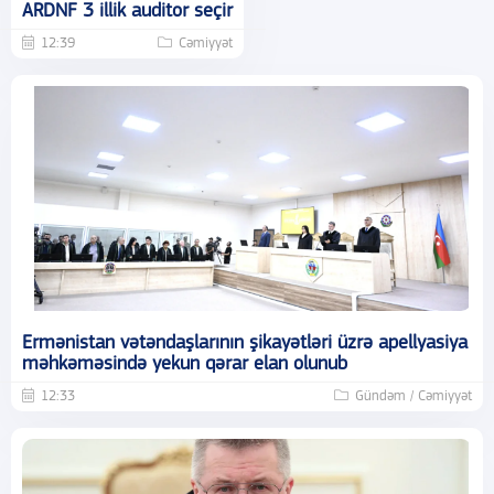
ARDNF 3 illik auditor seçir
12:39
Cəmiyyət
Ermənistan vətəndaşlarının şikayətləri üzrə apellyasiya
məhkəməsində yekun qərar elan olunub
12:33
Gündəm / Cəmiyyət