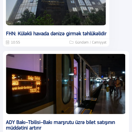
FHN: Küləkli havada dənizə girmək təhlükəlidir
10:55
Gündəm / Cəmiyyət
ADY Bakı–Tbilisi–Bakı marşrutu üzrə bilet satışının
müddətini artırır