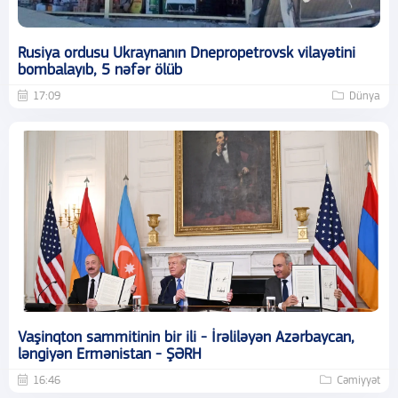
Rusiya ordusu Ukraynanın Dnepropetrovsk vilayətini
bombalayıb, 5 nəfər ölüb
17:09
Dünya
Vaşinqton sammitinin bir ili - İrəliləyən Azərbaycan,
ləngiyən Ermənistan - ŞƏRH
16:46
Cəmiyyət