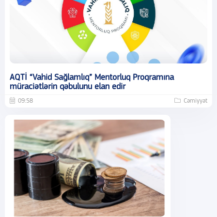
AQTİ “Vahid Sağlamlıq” Mentorluq Proqramına
müraciətlərin qəbulunu elan edir
09:58
Cəmiyyət