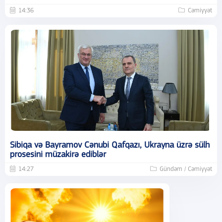
14:36
Cəmiyyət
Sibiqa və Bayramov Cənubi Qafqazı, Ukrayna üzrə sülh
prosesini müzakirə ediblər
14:27
Gündəm / Cəmiyyət