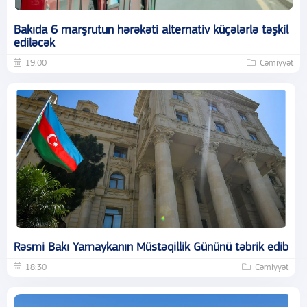
Bakıda 6 marşrutun hərəkəti alternativ küçələrlə təşkil
ediləcək
19:00
Cəmiyyət
Rəsmi Bakı Yamaykanın Müstəqillik Gününü təbrik edib
18:30
Cəmiyyət