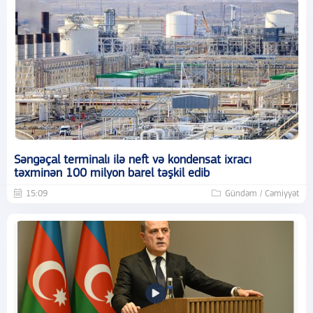
Səngəçal terminalı ilə neft və kondensat ixracı
təxminən 100 milyon barel təşkil edib
15:09
Gündəm / Cəmiyyət