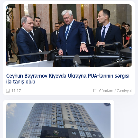
Ceyhun Bayramov Kiyevdə Ukrayna PUA-larının sərgisi
ilə tanış olub
11:17
Gündəm / Cəmiyyət