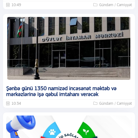
10:49
Gündəm / Cəmiyyət
Şənbə günü 1350 namizəd incəsənət məktəb və
mərkəzlərinə işə qəbul imtahanı verəcək
10:34
Gündəm / Cəmiyyət