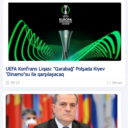
UEFA Konfrans Liqası: "Qarabağ" Polşada Kiyev
"Dinamo"su ilə qarşılaşacaq
09:13
İdman