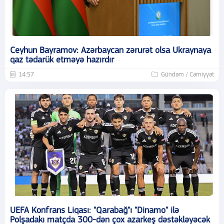
Ceyhun Bayramov: Azərbaycan zərurət olsa Ukraynaya
qaz tədarük etməyə hazırdır
14:57
Gündəm / Cəmiyyət
UEFA Konfrans Liqası: "Qarabağ"ı "Dinamo" ilə
Polşadakı matçda 300-dən çox azarkeş dəstəkləyəcək