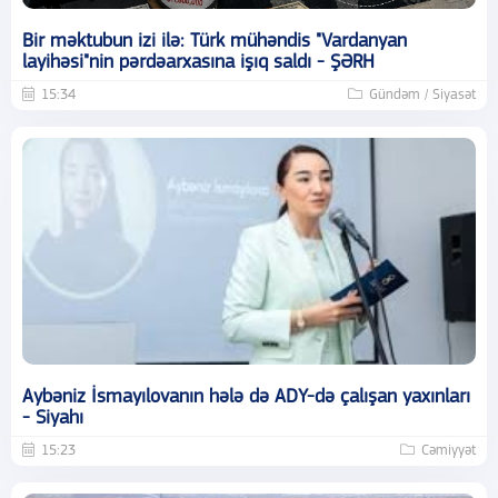
Bir məktubun izi ilə: Türk mühəndis "Vardanyan
layihəsi"nin pərdəarxasına işıq saldı - ŞƏRH
15:34
Gündəm / Siyasət
Aybəniz İsmayılovanın hələ də ADY-də çalışan yaxınları
- Siyahı
15:23
Cəmiyyət