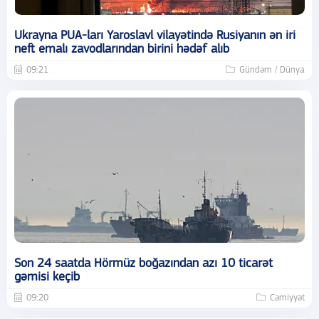
Ukrayna PUA-ları Yaroslavl vilayətində Rusiyanın ən iri
neft emalı zavodlarından birini hədəf alıb
09:21
Gündəm / Dünya
Son 24 saatda Hörmüz boğazından azı 10 ticarət
gəmisi keçib
09:20
Cəmiyyət