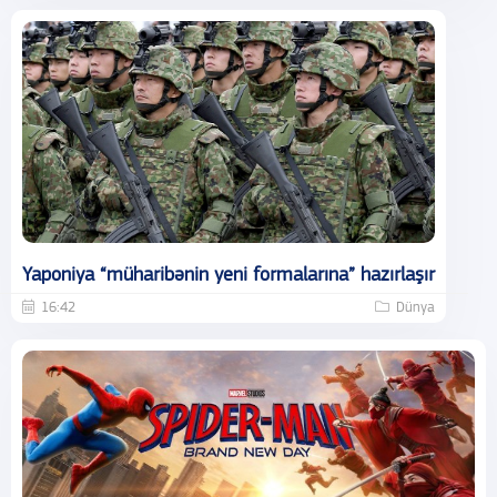
Yaponiya “müharibənin yeni formalarına” hazırlaşır
16:42
Dünya