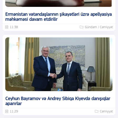
Ermənistan vətəndaşlarının şikayətləri üzrə apellyasiya
məhkəməsi davam etdirilir
11:38
Gündəm / Cəmiyyət
Ceyhun Bayramov və Andrey Sibiqa Kiyevdə danışıqlar
aparırlar
11:29
Cəmiyyət