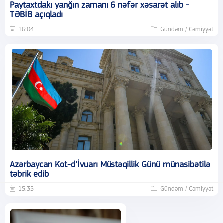
Paytaxtdakı yanğın zamanı 6 nəfər xəsarət alıb -
TƏBİB açıqladı
16:04
Gündəm / Cəmiyyət
Azərbaycan Kot-d'İvuarı Müstəqillik Günü münasibətilə
təbrik edib
15:35
Gündəm / Cəmiyyət