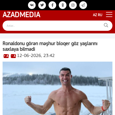
AZAD
MEDIA
AZ
RU
Ronaldonu görən məşhur bloqer göz yaşlarını
saxlaya bilmədi
12-06-2026, 23:42
+ A
- A