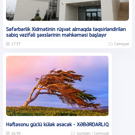
Səfərbərlik Xidmətinin rüşvət almaqda təqsirləndirilən
sabiq vəzifəli şəxslərinin məhkəməsi başlayır
17:37
Cəmiyyət
Həftəsonu güclü külək əsəcək - XƏBƏRDARLIQ
16:39
Gündəm / Cəmiyyət