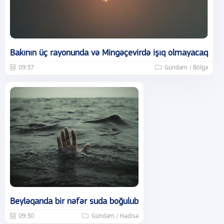
Bakının üç rayonunda və Mingəçevirdə işıq olmayacaq
09:37
Gündəm / Bölgə
Beyləqanda bir nəfər suda boğulub
09:30
Gündəm / Hadisə