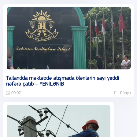
Tailandda məktəbdə atışmada ölənlərin sayı yeddi
nəfərə çatıb – YENİLƏNİB
09:07
Dünya