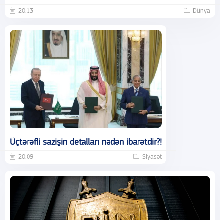
20:13
Dünya
Üçtərəfli sazişin detalları nədən ibarətdir?!
20:09
Siyasət