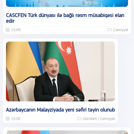
CASCFEN Türk dünyası ilə bağlı rəsm müsabiqəsi elan
edir
15:09
Cəmiyyət
Azərbaycanın Malayziyada yeni səfiri təyin olunub
15:00
Gündəm / Cəmiyyət