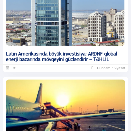
Latın Amerikasında böyük investisiya: ARDNF qlobal
enerji bazarında mövqeyini gücləndirir – TƏHLİL
18:11
Gündəm / Siyasət