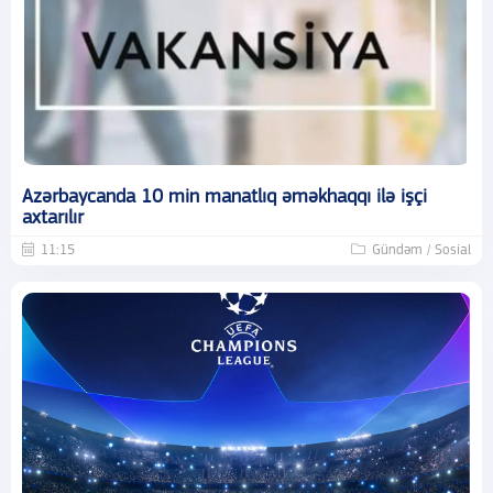
Azərbaycanda 10 min manatlıq əməkhaqqı ilə işçi
axtarılır
11:15
Gündəm / Sosial