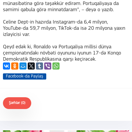
münasibətinə görə təşəkkür edirəm. Portuqaliyaya da
səmimi qəbula görə minnətdaram”, – deyə o yazıb.
Celine Dept-in hazırda Instagram-da 6,4 milyon,
YouTube-da 59,7 milyon, TikTok-da isə 20 milyona yaxın
izləyicisi var.
Qeyd edək ki, Ronaldo və Portuqaliya millisi dünya
çempionatındakı növbəti oyununu iyunun 17-də Konqo
Demokratik Respublikasına qarşı keçirəcək.
Facebook-da Paylaş
Şərhlər (0)