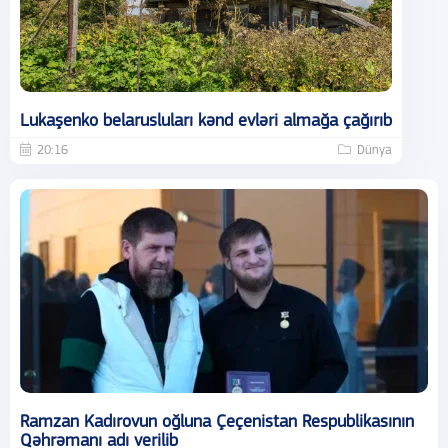
Lukaşenko belarusluları kənd evləri almağa çağırıb
20:16
Dünya
Ramzan Kadırovun oğluna Çeçenistan Respublikasının
Qəhrəmanı adı verilib