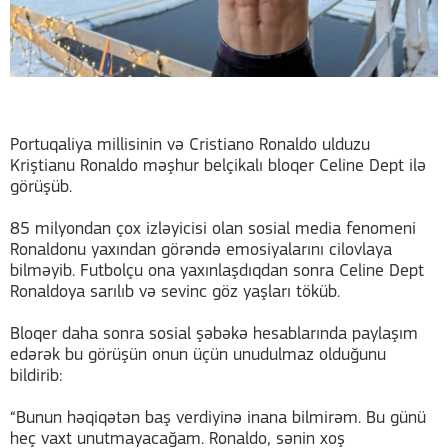
Portuqaliya millisinin və Cristiano Ronaldo ulduzu
Kriştianu Ronaldo məşhur belçikalı bloqer Celine Dept ilə
görüşüb.
85 milyondan çox izləyicisi olan sosial media fenomeni
Ronaldonu yaxından görəndə emosiyalarını cilovlaya
bilməyib. Futbolçu ona yaxınlaşdıqdan sonra Celine Dept
Ronaldoya sarılıb və sevinc göz yaşları töküb.
Bloqer daha sonra sosial şəbəkə hesablarında paylaşım
edərək bu görüşün onun üçün unudulmaz olduğunu
bildirib:
“Bunun həqiqətən baş verdiyinə inana bilmirəm. Bu günü
heç vaxt unutmayacağam. Ronaldo, sənin xoş