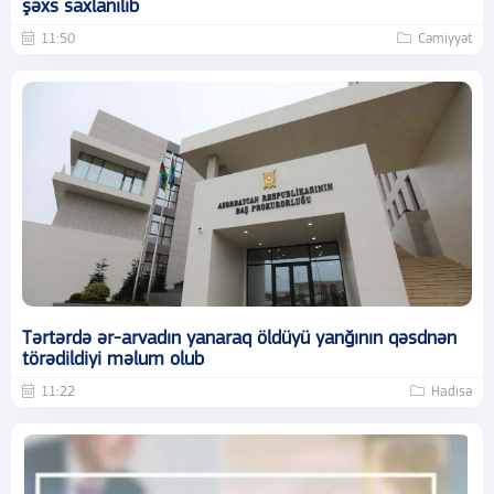
şəxs saxlanılıb
11:50
Cəmiyyət
Tərtərdə ər-arvadın yanaraq öldüyü yanğının qəsdnən
törədildiyi məlum olub
11:22
Hadisə