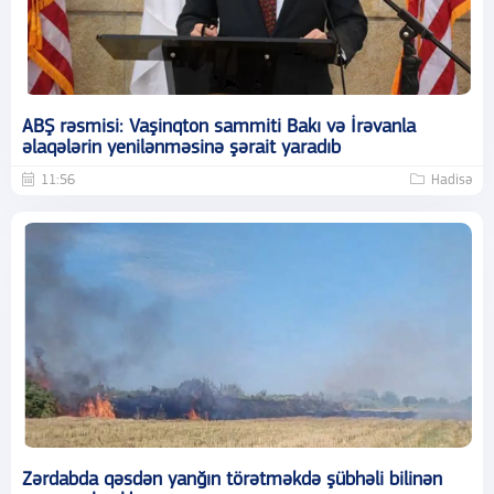
ABŞ rəsmisi: Vaşinqton sammiti Bakı və İrəvanla
əlaqələrin yenilənməsinə şərait yaradıb
11:56
Hadisə
Zərdabda qəsdən yanğın törətməkdə şübhəli bilinən