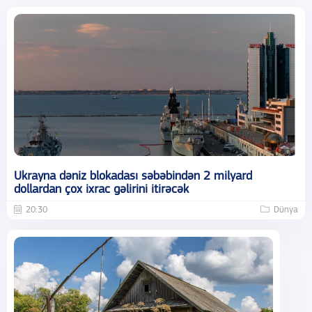
Ukrayna dəniz blokadası səbəbindən 2 milyard
dollardan çox ixrac gəlirini itirəcək
20:30
Dünya