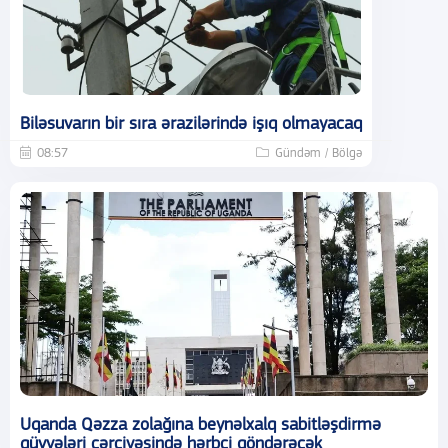
Biləsuvarın bir sıra ərazilərində işıq olmayacaq
08:57
Gündəm / Bölgə
Uqanda Qəzza zolağına beynəlxalq sabitləşdirmə
qüvvələri çərçivəsində hərbçi göndərəcək