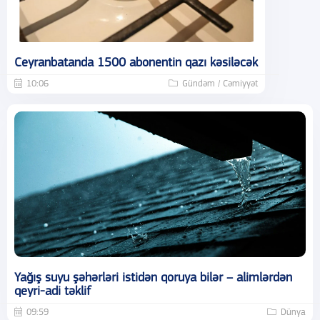
Ceyranbatanda 1500 abonentin qazı kəsiləcək
10:06
Gündəm / Cəmiyyət
Yağış suyu şəhərləri istidən qoruya bilər – alimlərdən
qeyri-adi təklif
09:59
Dünya