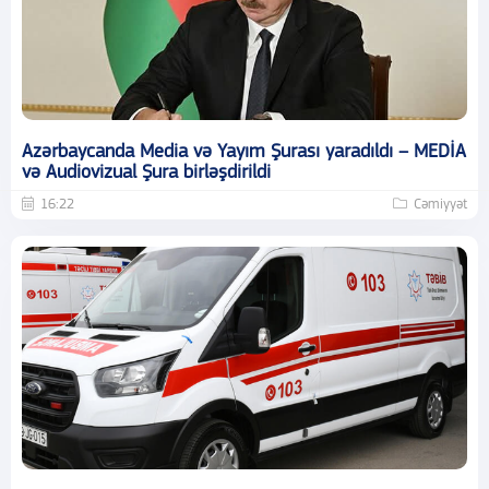
Azərbaycanda Media və Yayım Şurası yaradıldı – MEDİA
və Audiovizual Şura birləşdirildi
16:22
Cəmiyyət