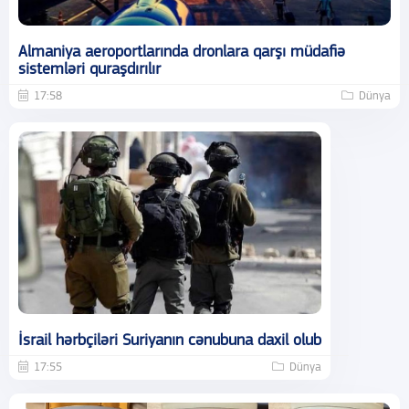
Almaniya aeroportlarında dronlara qarşı müdafiə
sistemləri quraşdırılır
17:58
Dünya
İsrail hərbçiləri Suriyanın cənubuna daxil olub
17:55
Dünya