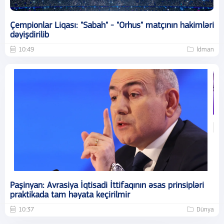
Çempionlar Liqası: "Sabah" - "Orhus" matçının hakimləri
dəyişdirilib
10:49
İdman
Paşinyan: Avrasiya İqtisadi İttifaqının əsas prinsipləri
praktikada tam həyata keçirilmir
10:37
Dünya