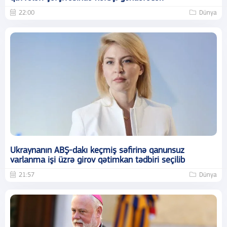
22:00
Dünya
Ukraynanın ABŞ-dakı keçmiş səfirinə qanunsuz
varlanma işi üzrə girov qətimkan tədbiri seçilib
21:57
Dünya