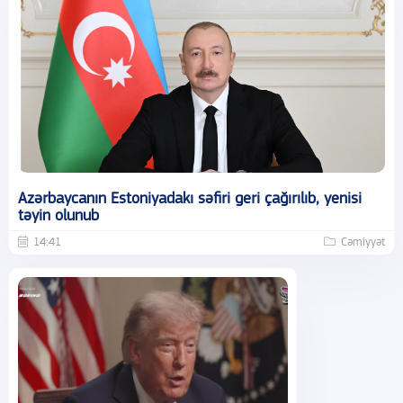
Azərbaycanın Estoniyadakı səfiri geri çağırılıb, yenisi
təyin olunub
14:41
Cəmiyyət