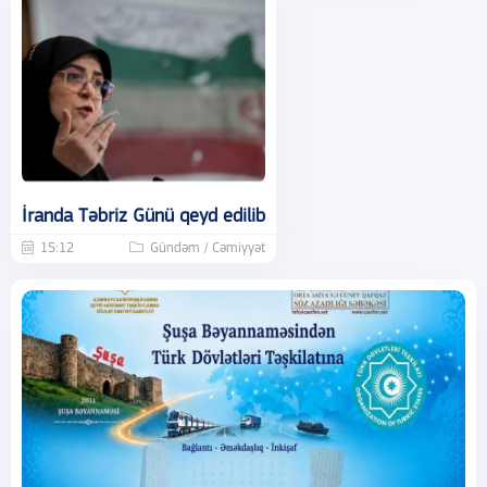
İranda Təbriz Günü qeyd edilib
15:12
Gündəm / Cəmiyyət