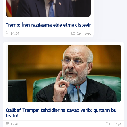
Tramp: İran razılaşma əldə etmək istəyir
14:34
Cəmiyyət
Qalibaf Trampın təhdidlərinə cavab verib: qurtarın bu
teatrı!
12:40
Dünya