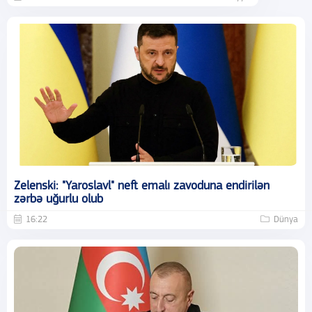
Zelenski: "Yaroslavl" neft emalı zavoduna endirilən
zərbə uğurlu olub
16:22
Dünya