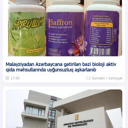
Malayziyadan Azərbaycana gətirilən bəzi bioloji aktiv
qida məhsullarında uyğunsuzluq aşkarlanıb
17:43
Gündəm / Cəmiyyət