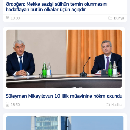
Ərdoğan: Məkkə sazişi sülhün təmin olunmasını
hədəfləyən bütün ölkələr üçün açıqdır
19:00
Dünya
Süleyman Mikayılovun 10 illik müavininə hökm oxundu
18:30
Hadisə