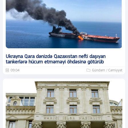
Ukrayna Qara dənizdə Qazaxıstan nefti daşıyan
tankerlərə hücum etməməyi öhdəsinə götürüb
09:04
Gündəm / Cəmiyyət