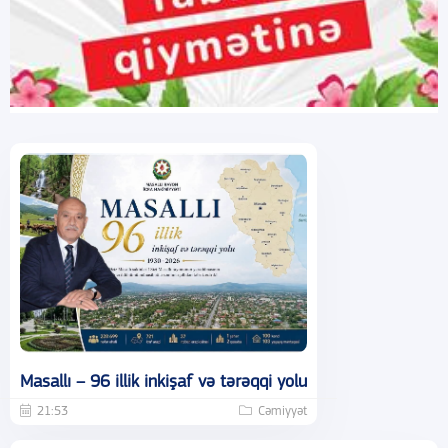
Masallı – 96 illik inkişaf və tərəqqi yolu
21:53
Cəmiyyət