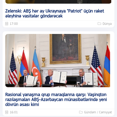
Zelenski: ABŞ hər ay Ukraynaya "Patriot" üçün raket
əleyhinə vasitələr göndərəcək
17:00
Dünya
Rasional yanaşma qrup maraqlarına qarşı: Vaşinqton
razılaşmaları ABŞ-Azərbaycan münasibətlərində yeni
dövrün əsası kimi
16:01
Gündəm / Cəmiyyət