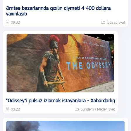
Əmtəə bazarlarında qızılın qiyməti 4 400 dollara
yaxınlaşıb
09:32
İqtisadiyyat
“Odissey”i pulsuz izləmək istəyənlərə - Xəbərdarlıq
09:22
Gündəm / Mədəniyyət