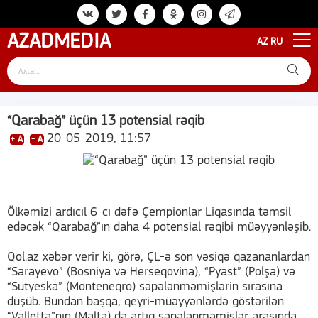
AZAD
MEDIA
AZ
RU
“Qarabağ” üçün 13 potensial rəqib
20-05-2019, 11:57
+ A
- A
Ölkəmizi ardıcıl 6-cı dəfə Çempionlar Liqasında təmsil
edəcək “Qarabağ”ın daha 4 potensial rəqibi müəyyənləşib.
Qol.az xəbər verir ki, görə, ÇL-ə son vəsiqə qazananlardan
“Sarayevo” (Bosniya və Herseqovina), “Pyast” (Polşa) və
“Sutyeska” (Monteneqro) səpələnməmişlərin sırasına
düşüb. Bundan başqa, qeyri-müəyyənlərdə göstərilən
“Valletta”nın (Malta) da artıq səpələnməmişlər arasında