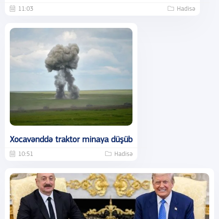
11:03
Hadisə
Xocavənddə traktor minaya düşüb
10:51
Hadisə