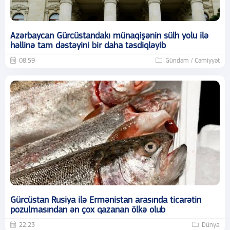
Azərbaycan Gürcüstandakı münaqişənin sülh yolu ilə
həllinə tam dəstəyini bir daha təsdiqləyib
08:59
Gündəm / Cəmiyyət
Gürcüstan Rusiya ilə Ermənistan arasında ticarətin
pozulmasından ən çox qazanan ölkə olub
22:23
Dünya