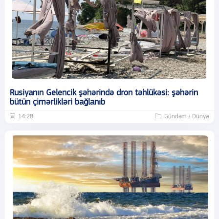
Rusiyanın Gelencik şəhərində dron təhlükəsi: şəhərin
bütün çimərlikləri bağlanıb
14:28
Gündəm / Dünya