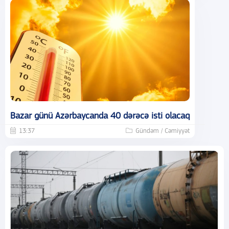
Bazar günü Azərbaycanda 40 dərəcə isti olacaq
13:37
Gündəm / Cəmiyyət