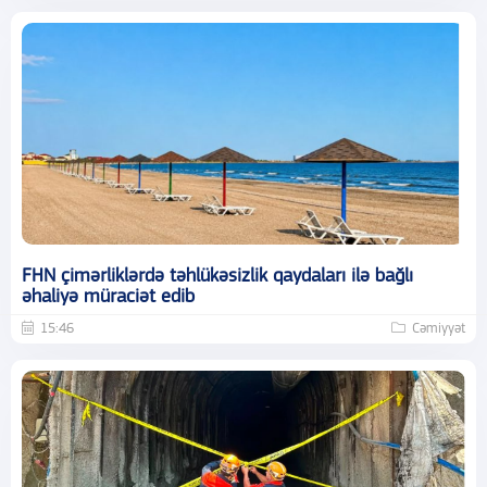
FHN çimərliklərdə təhlükəsizlik qaydaları ilə bağlı
əhaliyə müraciət edib
15:46
Cəmiyyət