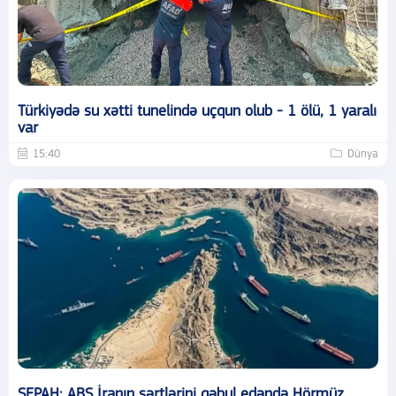
Türkiyədə su xətti tunelində uçqun olub - 1 ölü, 1 yaralı
var
15:40
Dünya
SEPAH: ABŞ İranın şərtlərini qəbul edəndə Hörmüz