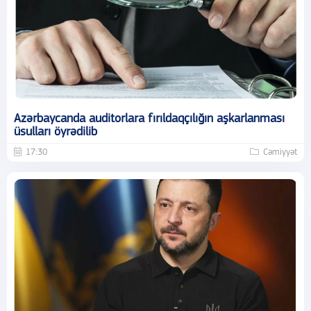
Azərbaycanda auditorlara fırıldaqçılığın aşkarlanması
üsulları öyrədilib
17:30
Cəmiyyət