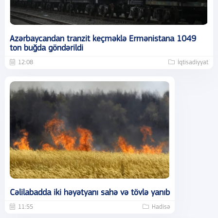
Azərbaycandan tranzit keçməklə Ermənistana 1049
ton buğda göndərildi
12:08
İqtisadiyyat
Cəlilabadda iki həyətyanı sahə və tövlə yanıb
11:55
Hadisə