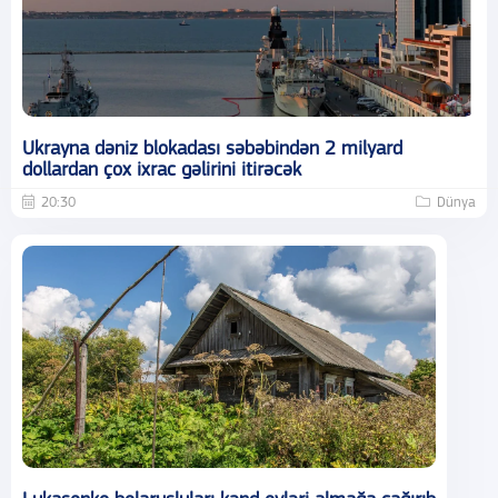
Ukrayna dəniz blokadası səbəbindən 2 milyard
dollardan çox ixrac gəlirini itirəcək
20:30
Dünya