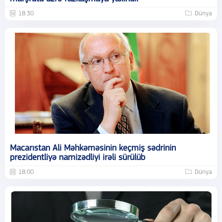
18:30
Dünya
Macarıstan Ali Məhkəməsinin keçmiş sədrinin
prezidentliyə namizədliyi irəli sürülüb
18:00
Dünya