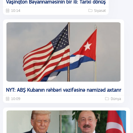
Vaşinqton Bəyannaməsinin bir ili: Tarixi dönüş
10:14
Siyasət
NYT: ABŞ Kubanın rəhbəri vəzifəsinə namizəd axtarır
10:09
Dünya