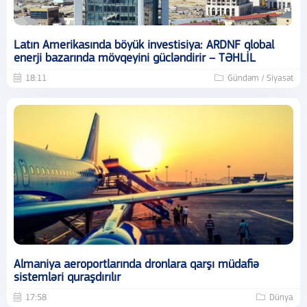
Latın Amerikasında böyük investisiya: ARDNF qlobal
enerji bazarında mövqeyini gücləndirir – TƏHLİL
18:11
Gündəm / Siyasət
Almaniya aeroportlarında dronlara qarşı müdafiə
sistemləri quraşdırılır
17:58
Dünya