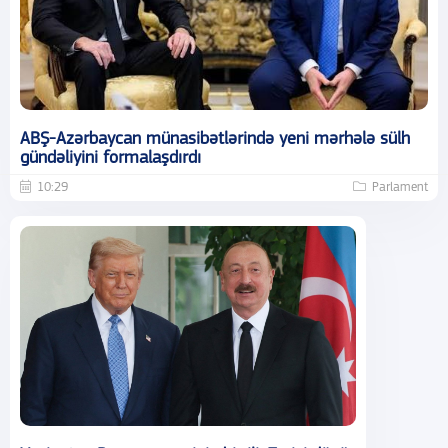
ABŞ-Azərbaycan münasibətlərində yeni mərhələ sülh
gündəliyini formalaşdırdı
10:29
Parlament