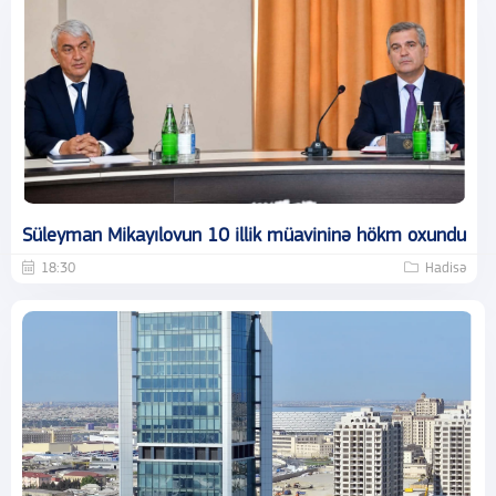
Süleyman Mikayılovun 10 illik müavininə hökm oxundu
18:30
Hadisə