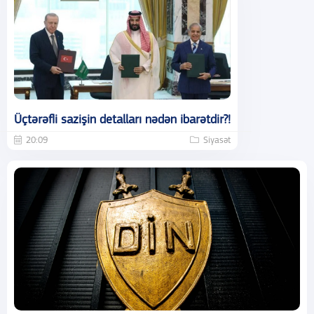
Üçtərəfli sazişin detalları nədən ibarətdir?!
20:09
Siyasət