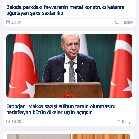
Bakıda parkdakı fəvvarənin metal konstruksiyalarını
oğurlayan şəxs saxlanılıb
20:00
Hadisə
Ərdoğan: Məkkə sazişi sülhün təmin olunmasını
hədəfləyən bütün ölkələr üçün açıqdır
19:00
Dünya