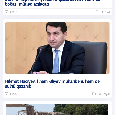
boğazı mütləq açılacaq
15:18
Dünya
Hikmət Hacıyev: İlham Əliyev müharibəni, həm də
sülhü qazanıb
15:07
Cəmiyyət