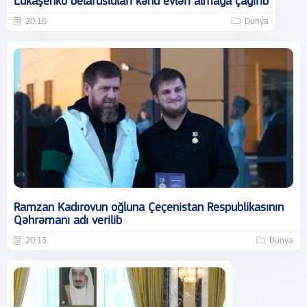
Lukaşenko belarusluları kənd evləri almağa çağırıb
20:16
Dünya
Ramzan Kadırovun oğluna Çeçenistan Respublikasının
Qəhrəmanı adı verilib
20:13
Dünya