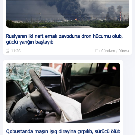
Rusiyanın iki neft emalı zavoduna dron hücumu olub,
güclü yanğın başlayıb
11:26
Gündəm / Dünya
Qobustanda maşın işıq dirəyinə çırpılıb, sürücü ölüb