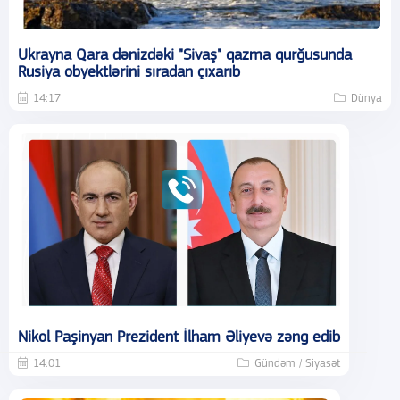
Ukrayna Qara dənizdəki "Sivaş" qazma qurğusunda
Rusiya obyektlərini sıradan çıxarıb
14:17
Dünya
Nikol Paşinyan Prezident İlham Əliyevə zəng edib
14:01
Gündəm / Siyasət