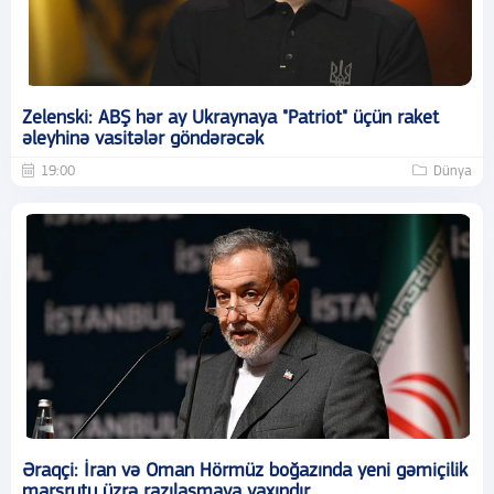
Zelenski: ABŞ hər ay Ukraynaya "Patriot" üçün raket
əleyhinə vasitələr göndərəcək
19:00
Dünya
Əraqçi: İran və Oman Hörmüz boğazında yeni gəmiçilik
marşrutu üzrə razılaşmaya yaxındır