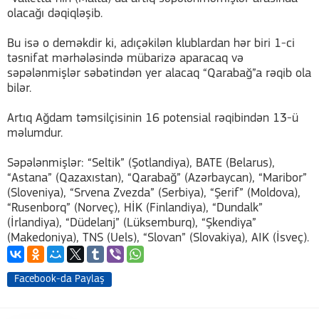
olacağı dəqiqləşib.
Bu isə o deməkdir ki, adıçəkilən klublardan hər biri 1-ci
təsnifat mərhələsində mübarizə aparacaq və
səpələnmişlər səbətindən yer alacaq “Qarabağ”a rəqib ola
bilər.
Artıq Ağdam təmsilçisinin 16 potensial rəqibindən 13-ü
məlumdur.
Səpələnmişlər: “Seltik” (Şotlandiya), BATE (Belarus),
“Astana” (Qazaxıstan), “Qarabağ” (Azərbaycan), “Maribor”
(Sloveniya), “Srvena Zvezda” (Serbiya), “Şerif” (Moldova),
“Rusenborq” (Norveç), HİK (Finlandiya), “Dundalk”
(İrlandiya), “Düdelanj” (Lüksemburq), “Şkendiya”
(Makedoniya), TNS (Uels), “Slovan” (Slovakiya), AIK (İsveç).
Facebook-da Paylaş