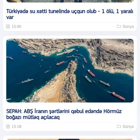
Türkiyədə su xətti tunelində uçqun olub - 1 ölü, 1 yaralı
var
15:40
Dünya
SEPAH: ABŞ İranın şərtlərini qəbul edəndə Hörmüz
boğazı mütləq açılacaq
15:18
Dünya