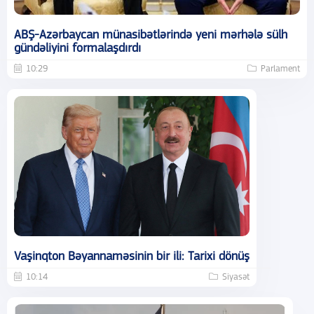
ABŞ-Azərbaycan münasibətlərində yeni mərhələ sülh
gündəliyini formalaşdırdı
10:29
Parlament
Vaşinqton Bəyannaməsinin bir ili: Tarixi dönüş
10:14
Siyasət