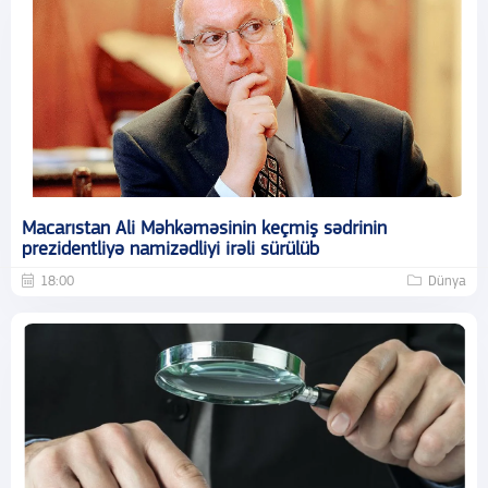
Macarıstan Ali Məhkəməsinin keçmiş sədrinin
prezidentliyə namizədliyi irəli sürülüb
18:00
Dünya