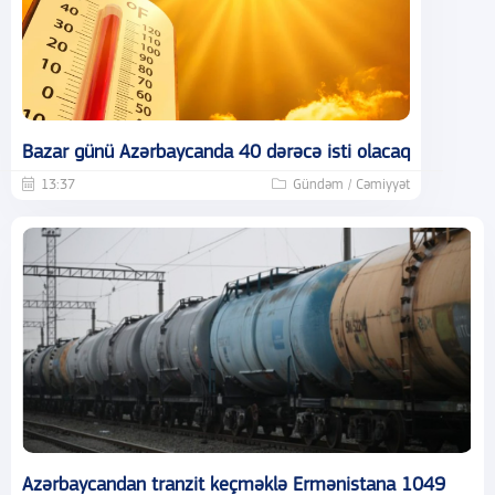
Bazar günü Azərbaycanda 40 dərəcə isti olacaq
13:37
Gündəm / Cəmiyyət
Azərbaycandan tranzit keçməklə Ermənistana 1049