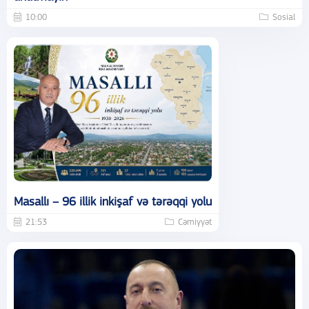
10:00
Sosial
Masallı – 96 illik inkişaf və tərəqqi yolu
21:53
Cəmiyyət