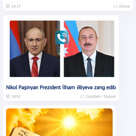
14:17
Dünya
Nikol Paşinyan Prezident İlham Əliyevə zəng edib
14:01
Gündəm / Siyasət