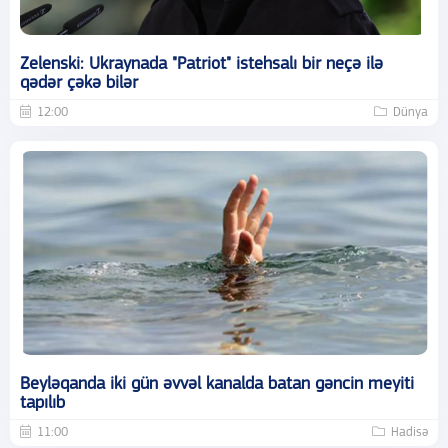
Zelenski: Ukraynada "Patriot" istehsalı bir neçə ilə
qədər çəkə bilər
12:00
Dünya
Beyləqanda iki gün əvvəl kanalda batan gəncin meyiti
tapılıb
11:00
Hadisə