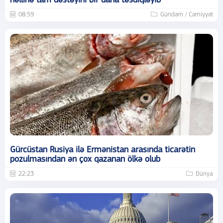
həllinə tam dəstəyini bir daha təsdiqləyib
08:59
Gündəm / Cəmiyyət
Gürcüstan Rusiya ilə Ermənistan arasında ticarətin
pozulmasından ən çox qazanan ölkə olub
22:23
Dünya