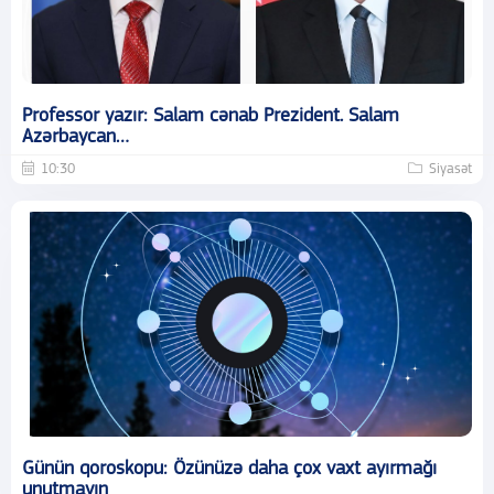
Professor yazır: Salam cənab Prezident. Salam
Azərbaycan…
10:30
Siyasət
Günün qoroskopu: Özünüzə daha çox vaxt ayırmağı
unutmayın