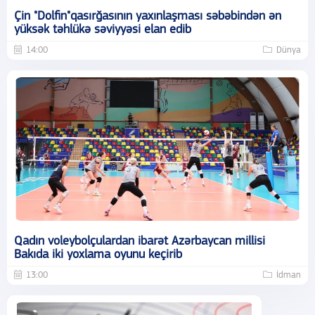
Çin "Dolfin"qasırğasının yaxınlaşması səbəbindən ən
yüksək təhlükə səviyyəsi elan edib
14:00
Dünya
Qadın voleybolçulardan ibarət Azərbaycan millisi
Bakıda iki yoxlama oyunu keçirib
13:00
İdman