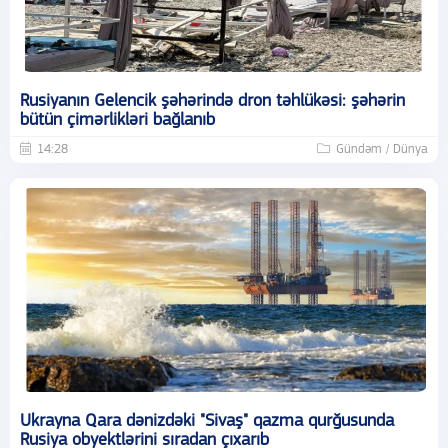
Rusiyanın Gelencik şəhərində dron təhlükəsi: şəhərin
bütün çimərlikləri bağlanıb
14:28
Gündəm / Dünya
Ukrayna Qara dənizdəki "Sivaş" qazma qurğusunda
Rusiya obyektlərini sıradan çıxarıb