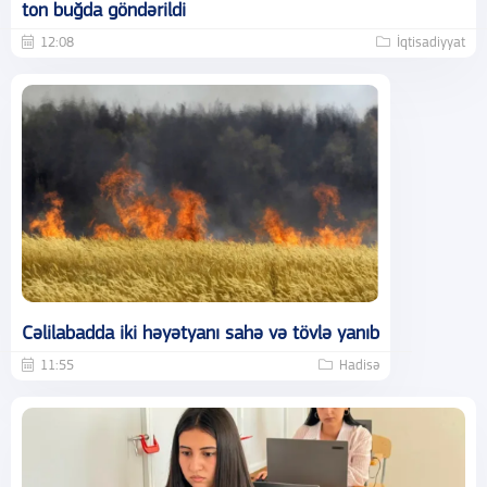
ton buğda göndərildi
12:08
İqtisadiyyat
Cəlilabadda iki həyətyanı sahə və tövlə yanıb
11:55
Hadisə