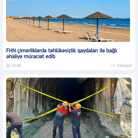
FHN çimərliklərdə təhlükəsizlik qaydaları ilə bağlı
əhaliyə müraciət edib
15:46
Cəmiyyət