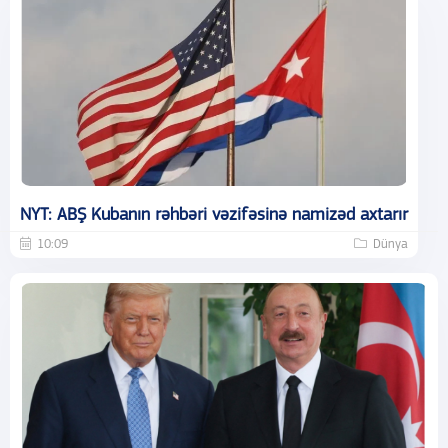
NYT: ABŞ Kubanın rəhbəri vəzifəsinə namizəd axtarır
10:09
Dünya