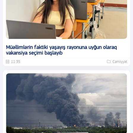
Müəllimlərin faktiki yaşayış rayonuna uyğun olaraq
vakansiya seçimi başlayıb
11:35
Cəmiyyət