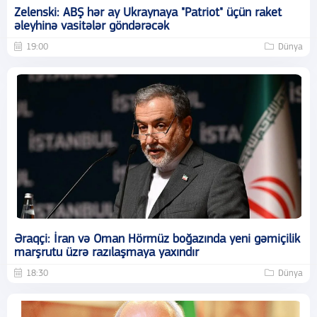
Zelenski: ABŞ hər ay Ukraynaya "Patriot" üçün raket
əleyhinə vasitələr göndərəcək
19:00
Dünya
Əraqçi: İran və Oman Hörmüz boğazında yeni gəmiçilik
marşrutu üzrə razılaşmaya yaxındır
18:30
Dünya