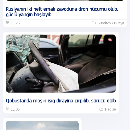
Rusiyanın iki neft emalı zavoduna dron hücumu olub,
güclü yanğın başlayıb
11:26
Gündəm / Dünya
Qobustanda maşın işıq dirəyinə çırpılıb, sürücü ölüb
11:03
Hadisə