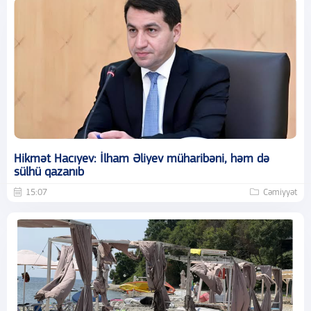
Hikmət Hacıyev: İlham Əliyev müharibəni, həm də
sülhü qazanıb
15:07
Cəmiyyət