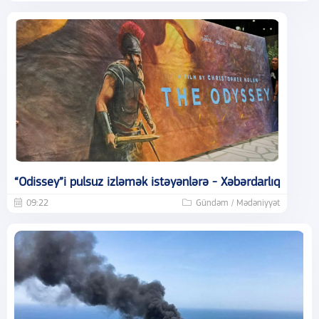
“Odissey”i pulsuz izləmək istəyənlərə - Xəbərdarlıq
09:22
Gündəm / Mədəniyyət