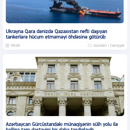
Ukrayna Qara dənizdə Qazaxıstan nefti daşıyan
tankerlərə hücum etməməyi öhdəsinə götürüb
09:04
Gündəm / Cəmiyyət
Azərbaycan Gürcüstandakı münaqişənin sülh yolu ilə