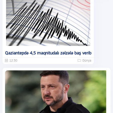
Qaziantepdə 4,5 maqnitudalı zəlzələ baş verib
12:30
Dünya