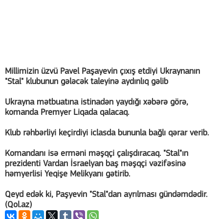
Millimizin üzvü Pavel Paşayevin çıxış etdiyi Ukraynanın
"Stal" klubunun gələcək taleyinə aydınlıq gəlib
Ukrayna mətbuatına istinadən yaydığı xəbərə görə,
komanda Premyer Liqada qalacaq.
Klub rəhbərliyi keçirdiyi iclasda bununla bağlı qərar verib.
Komandanı isə erməni məşqçi çalışdıracaq. "Stal"ın
prezidenti Vardan İsraelyan baş məşqçi vəzifəsinə
həmyerlisi Yeqişe Melikyanı gətirib.
Qeyd edək ki, Paşyevin "Stal"dan ayrılması gündəmdədir.
(Qol.az)