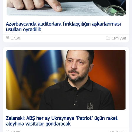
Azərbaycanda auditorlara fırıldaqçılığın aşkarlanması
üsulları öyrədilib
17:30
Cəmiyyət
Zelenski: ABŞ hər ay Ukraynaya "Patriot" üçün raket
əleyhinə vasitələr göndərəcək