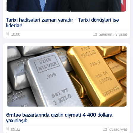
Tarixi hadisələri zaman yaradır - Tarixi dönüşləri isə
liderlər!
10:00
Gündəm / Siyasət
Əmtəə bazarlarında qızılın qiyməti 4 400 dollara
yaxınlaşıb
09:32
İqtisadiyyat