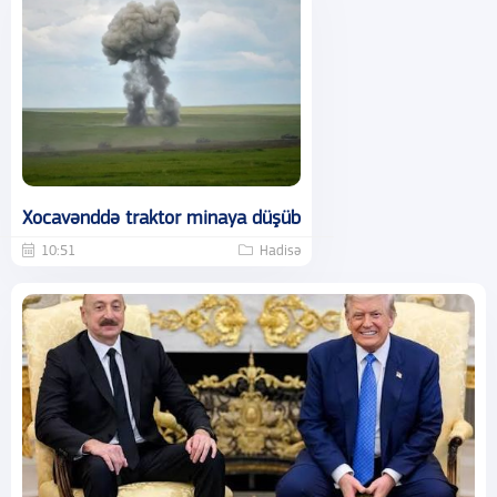
Xocavənddə traktor minaya düşüb
10:51
Hadisə