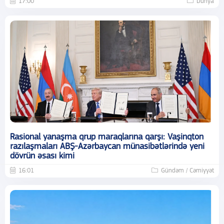
17:00
Dünya
Rasional yanaşma qrup maraqlarına qarşı: Vaşinqton
razılaşmaları ABŞ-Azərbaycan münasibətlərində yeni
dövrün əsası kimi
16:01
Gündəm / Cəmiyyət