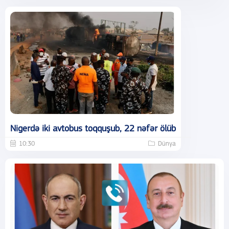
Nigerdə iki avtobus toqquşub, 22 nəfər ölüb
10:30
Dünya