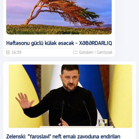
Həftəsonu güclü külək əsəcək - XƏBƏRDARLIQ
16:39
Gündəm / Cəmiyyət
Zelenski: "Yaroslavl" neft emalı zavoduna endirilən