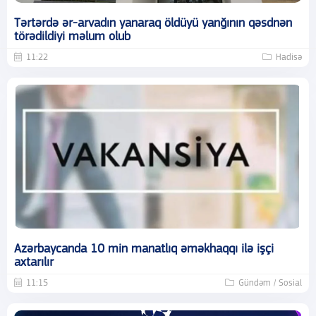
Tərtərdə ər-arvadın yanaraq öldüyü yanğının qəsdnən
törədildiyi məlum olub
11:22
Hadisə
Azərbaycanda 10 min manatlıq əməkhaqqı ilə işçi
axtarılır
11:15
Gündəm / Sosial