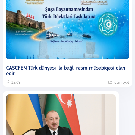
CASCFEN Türk dünyası ilə bağlı rəsm müsabiqəsi elan
edir
15:09
Cəmiyyət