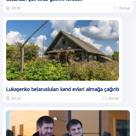
20:30
Dünya
Lukaşenko belarusluları kənd evləri almağa çağırıb
20:16
Dünya