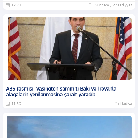
12:29
Gündəm / İqtisadiyyat
ABŞ rəsmisi: Vaşinqton sammiti Bakı və İrəvanla
əlaqələrin yenilənməsinə şərait yaradıb
11:56
Hadisə