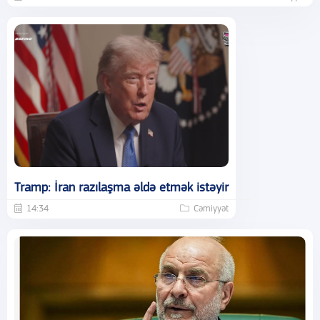
Tramp: İran razılaşma əldə etmək istəyir
14:34
Cəmiyyət