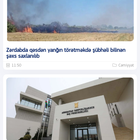
Zərdabda qəsdən yanğın törətməkdə şübhəli bilinən
şəxs saxlanılıb
11:50
Cəmiyyət