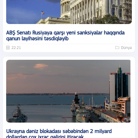
ABŞ Senatı Rusiyaya qarşı yeni sanksiyalar haqqında
qanun layihəsini təsdiqləyib
22:21
Dünya
Ukrayna dəniz blokadası səbəbindən 2 milyard
dollardan çox ixrac gəlirini itirəcək