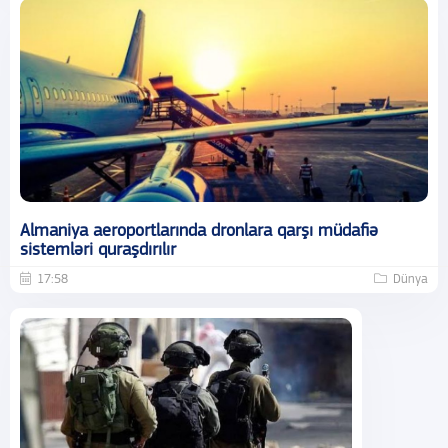
Almaniya aeroportlarında dronlara qarşı müdafiə
sistemləri quraşdırılır
17:58
Dünya