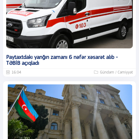
Paytaxtdakı yanğın zamanı 6 nəfər xəsarət alıb -
TƏBİB açıqladı
16:04
Gündəm / Cəmiyyət