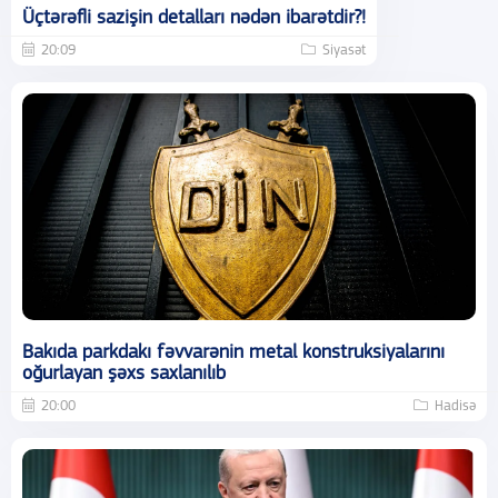
Üçtərəfli sazişin detalları nədən ibarətdir?!
20:09
Siyasət
Bakıda parkdakı fəvvarənin metal konstruksiyalarını
oğurlayan şəxs saxlanılıb
20:00
Hadisə