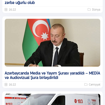
zərbə uğurlu olub
16:22
Dünya
Azərbaycanda Media və Yayım Şurası yaradıldı – MEDİA
və Audiovizual Şura birləşdirildi
16:22
Cəmiyyət