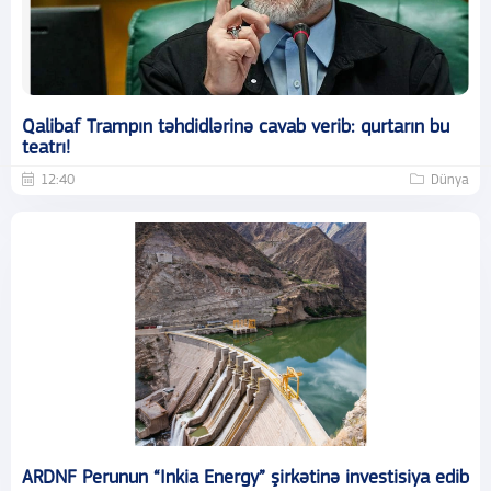
Qalibaf Trampın təhdidlərinə cavab verib: qurtarın bu
teatrı!
12:40
Dünya
ARDNF Perunun “Inkia Energy” şirkətinə investisiya edib