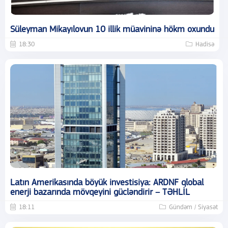
Süleyman Mikayılovun 10 illik müavininə hökm oxundu
18:30
Hadisə
Latın Amerikasında böyük investisiya: ARDNF qlobal
enerji bazarında mövqeyini gücləndirir – TƏHLİL
18:11
Gündəm / Siyasət