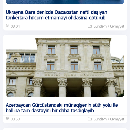
Ukrayna Qara dənizdə Qazaxıstan nefti daşıyan
tankerlərə hücum etməməyi öhdəsinə götürüb
09:04
Gündəm / Cəmiyyət
Azərbaycan Gürcüstandakı münaqişənin sülh yolu ilə
həllinə tam dəstəyini bir daha təsdiqləyib
08:59
Gündəm / Cəmiyyət