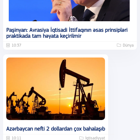
Paşinyan: Avrasiya İqtisadi İttifaqının əsas prinsipləri
praktikada tam həyata keçirilmir
10:37
Dünya
Azərbaycan nefti 2 dollardan çox bahalaşıb
10:11
İqtisadiyyat