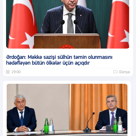
Ərdoğan: Məkkə sazişi sülhün təmin olunmasını
hədəfləyən bütün ölkələr üçün açıqdır
19:00
Dünya