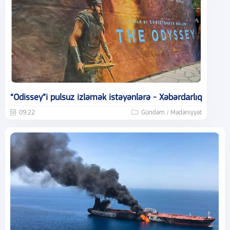
“Odissey”i pulsuz izləmək istəyənlərə - Xəbərdarlıq
09:22
Gündəm / Mədəniyyət