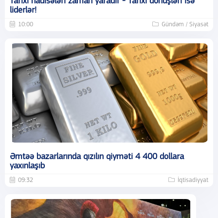
Tarixi hadisələri zaman yaradır - Tarixi dönüşləri isə
liderlər!
10:00
Gündəm / Siyasət
Əmtəə bazarlarında qızılın qiyməti 4 400 dollara
yaxınlaşıb
09:32
İqtisadiyyat