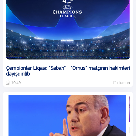
Çempionlar Liqası: "Sabah" - "Orhus" matçının hakimləri
dəyişdirilib
10:49
İdman