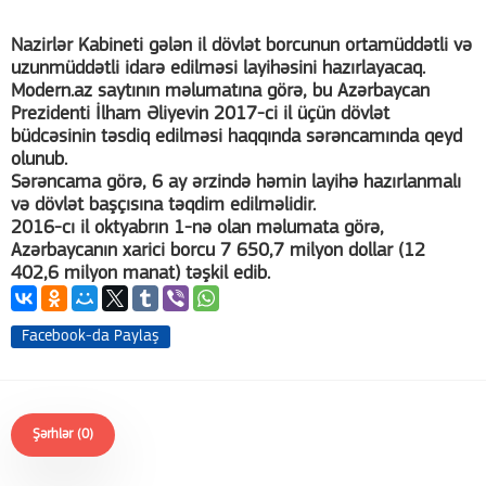
Nazirlər Kabineti gələn il dövlət borcunun ortamüddətli və
uzunmüddətli idarə edilməsi layihəsini hazırlayacaq.
Modern.az saytının məlumatına görə, bu Azərbaycan
Prezidenti İlham Əliyevin 2017-ci il üçün dövlət
büdcəsinin təsdiq edilməsi haqqında sərəncamında qeyd
olunub.
Sərəncama görə, 6 ay ərzində həmin layihə hazırlanmalı
və dövlət başçısına təqdim edilməlidir.
2016-cı il oktyabrın 1-nə olan məlumata görə,
Azərbaycanın xarici borcu 7 650,7 milyon dollar (12
402,6 milyon manat) təşkil edib.
Facebook-da Paylaş
Şərhlər (0)