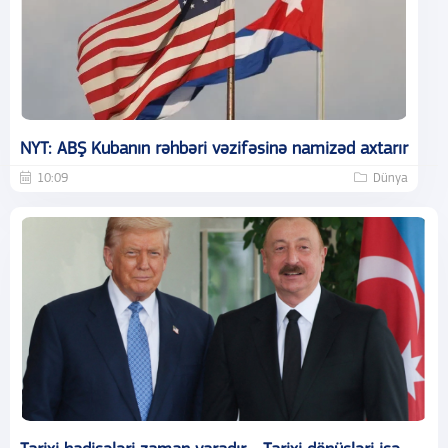
NYT: ABŞ Kubanın rəhbəri vəzifəsinə namizəd axtarır
10:09
Dünya