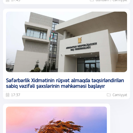
17:43
Gündəm / Cəmiyyət
Səfərbərlik Xidmətinin rüşvət almaqda təqsirləndirilən
sabiq vəzifəli şəxslərinin məhkəməsi başlayır
17:37
Cəmiyyət