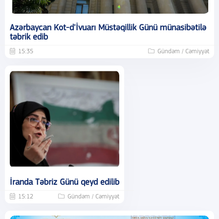
Azərbaycan Kot-d'İvuarı Müstəqillik Günü münasibətilə
təbrik edib
15:35
Gündəm / Cəmiyyət
İranda Təbriz Günü qeyd edilib
15:12
Gündəm / Cəmiyyət