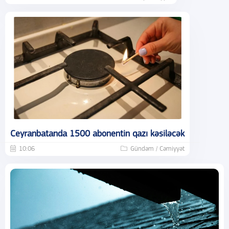
Ceyranbatanda 1500 abonentin qazı kəsiləcək
10:06
Gündəm / Cəmiyyət