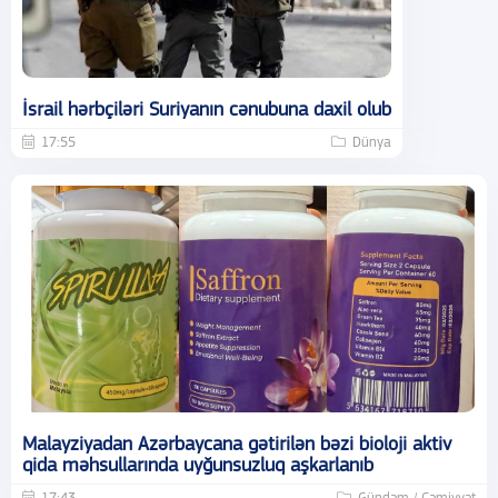
İsrail hərbçiləri Suriyanın cənubuna daxil olub
17:55
Dünya
Malayziyadan Azərbaycana gətirilən bəzi bioloji aktiv
qida məhsullarında uyğunsuzluq aşkarlanıb