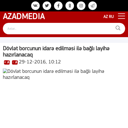
AZAD
MEDIA
AZ
RU
Dövlət borcunun idarə edilməsi ilə bağlı layihə
hazırlanacaq
29-12-2016, 10:12
+ A
- A