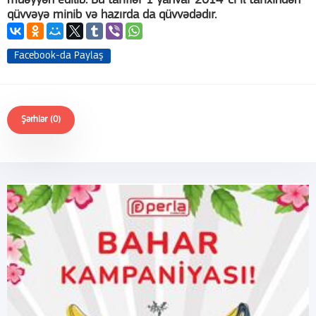
müəyyən edilib. Bu tariflər 1 yanvar 2014-ci il tarixindən
qüvvəyə minib və hazırda da qüvvədədır.
Facebook-da Paylaş
Şərhlər (0)