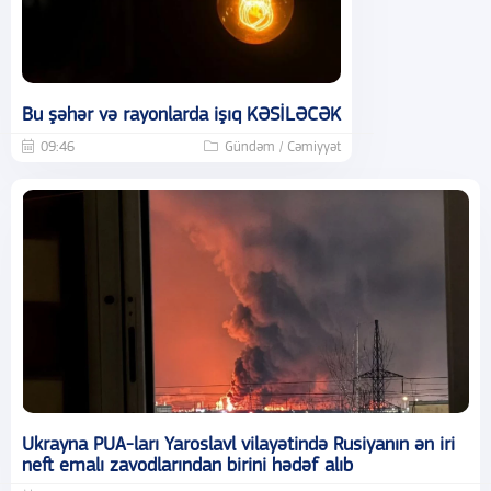
Bu şəhər və rayonlarda işıq KƏSİLƏCƏK
09:46
Gündəm / Cəmiyyət
Ukrayna PUA-ları Yaroslavl vilayətində Rusiyanın ən iri
neft emalı zavodlarından birini hədəf alıb