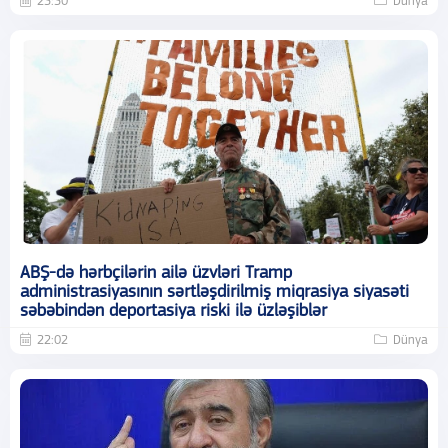
23:30
Dünya
ABŞ-də hərbçilərin ailə üzvləri Tramp
administrasiyasının sərtləşdirilmiş miqrasiya siyasəti
səbəbindən deportasiya riski ilə üzləşiblər
22:02
Dünya