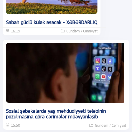
Sabah güclü külək əsəcək - XƏBƏRDARLIQ
16:19
Gündəm / Cəmiyyət
Sosial şəbəkələrdə yaş məhdudiyyəti tələbinin
pozulmasına görə cərimələr müəyyənləşib
15:50
Gündəm / Cəmiyyət