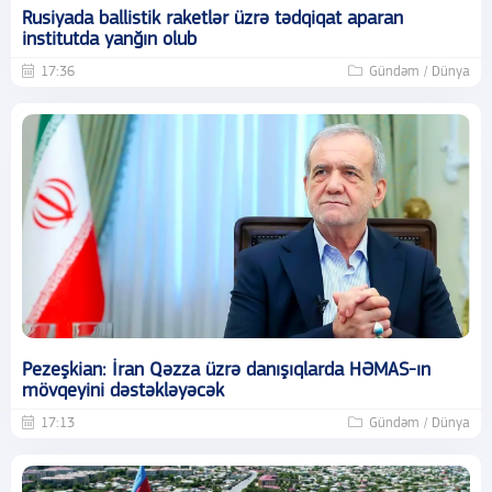
Rusiyada ballistik raketlər üzrə tədqiqat aparan
institutda yanğın olub
17:36
Gündəm / Dünya
Pezeşkian: İran Qəzza üzrə danışıqlarda HƏMAS-ın
mövqeyini dəstəkləyəcək
17:13
Gündəm / Dünya