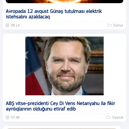
Avropada 12 avqust Günəş tutulması elektrik
istehsalını azaldacaq
08:14
Dünya
ABŞ vitse-prezidenti Cey Di Vens Netanyahu ilə fikir
ayrılıqlarının olduğunu etiraf edib
07:48
Siyasət