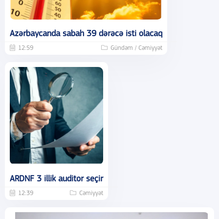
Azərbaycanda sabah 39 dərəcə isti olacaq
12:59
Gündəm / Cəmiyyət
ARDNF 3 illik auditor seçir
12:39
Cəmiyyət