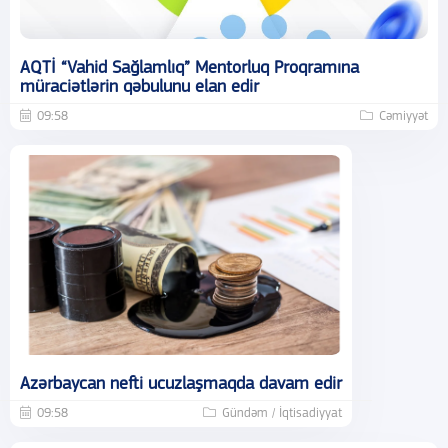
AQTİ “Vahid Sağlamlıq” Mentorluq Proqramına
müraciətlərin qəbulunu elan edir
09:58
Cəmiyyət
Azərbaycan nefti ucuzlaşmaqda davam edir
09:58
Gündəm / İqtisadiyyat