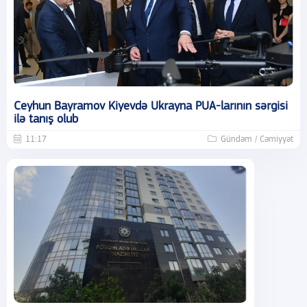
Ceyhun Bayramov Kiyevdə Ukrayna PUA-larının sərgisi
ilə tanış olub
11:17
Gündəm / Cəmiyyət