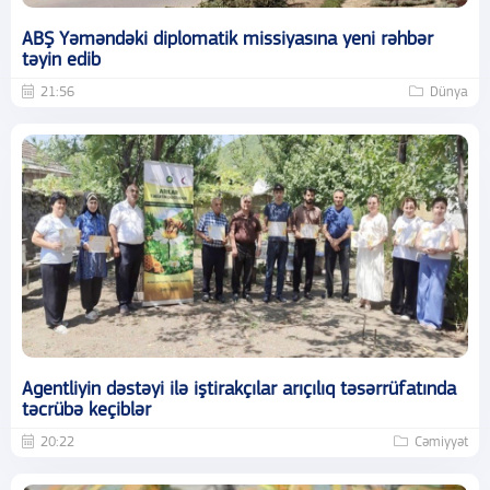
ABŞ Yəməndəki diplomatik missiyasına yeni rəhbər
təyin edib
21:56
Dünya
Agentliyin dəstəyi ilə iştirakçılar arıçılıq təsərrüfatında
təcrübə keçiblər
20:22
Cəmiyyət