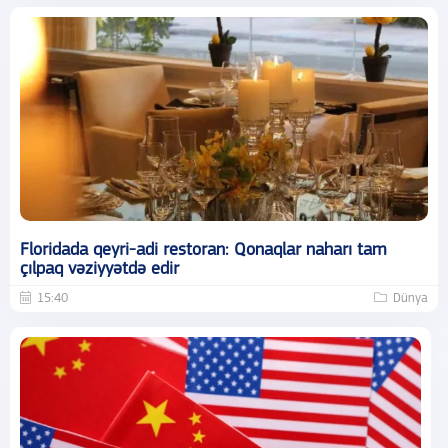
Floridada qeyri-adi restoran: Qonaqlar naharı tam
çılpaq vəziyyətdə edir
15:40
Dünya