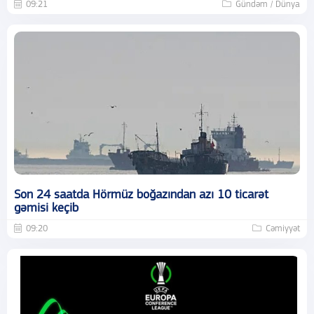
09:21
Gündəm / Dünya
Son 24 saatda Hörmüz boğazından azı 10 ticarət
gəmisi keçib
09:20
Cəmiyyət