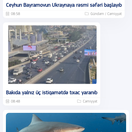
Ceyhun Bayramovun Ukraynaya rəsmi səfəri başlayıb
08:58
Gündəm / Cəmiyyət
Bakıda yalnız üç istiqamətdə tıxac yaranıb
08:48
Cəmiyyət