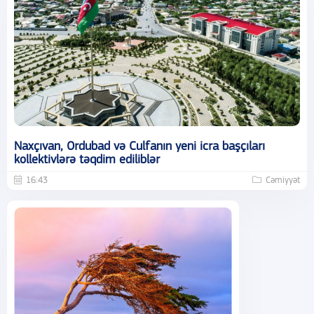
Naxçıvan, Ordubad və Culfanın yeni icra başçıları
kollektivlərə təqdim ediliblər
16:43
Cəmiyyət