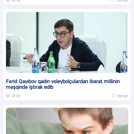
18:30
Dünya
Fərid Qayıbov qadın voleybolçulardan ibarət millinin
məşqində iştirak edib
18:00
İdman