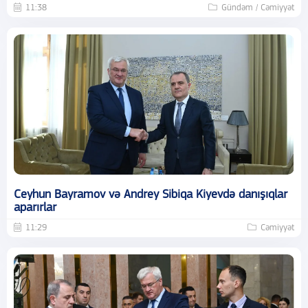
11:38
Gündəm / Cəmiyyət
Ceyhun Bayramov və Andrey Sibiqa Kiyevdə danışıqlar
aparırlar
11:29
Cəmiyyət