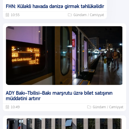
FHN: Küləkli havada dənizə girmək təhlükəlidir
10:55
Gündəm / Cəmiyyət
ADY Bakı–Tbilisi–Bakı marşrutu üzrə bilet satışının
müddətini artırır
10:49
Gündəm / Cəmiyyət