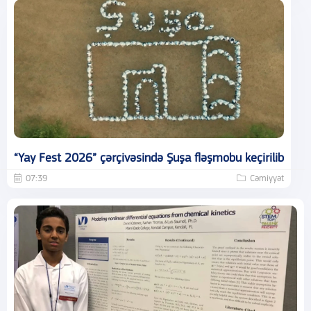
“Yay Fest 2026” çərçivəsində Şuşa fləşmobu keçirilib
07:39
Cəmiyyət