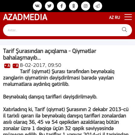
AZAD
MEDIA
AZ
RU
Tarif Şurasından açıqlama - Qiymətlər
bahalaşmayıb...
8-02-2017, 09:50
+ A
- A
Tarif (qiymət) Şurası tərəfindən beynəlxalq
zənglərin qiymətinin dəyişdirilməsi barədə yayılan
məlumatlara aydınlıq gətirilib.
Beynəlxalq danışıq tarifləri dəyişdirilməyib.
Xatırladırıq ki, Tarif (qiymət) Şurasının 2 dekabr 2013-cü
il tarixli qərarı ilə beynəlxalq danışıq tarifləri zonalardan
asılı olaraq 36, 45 və 54 qəpikdən azaldılaraq bütün
zonalar üzrə 1 dəqiqə üçün 32 qəpik səviyyəsində