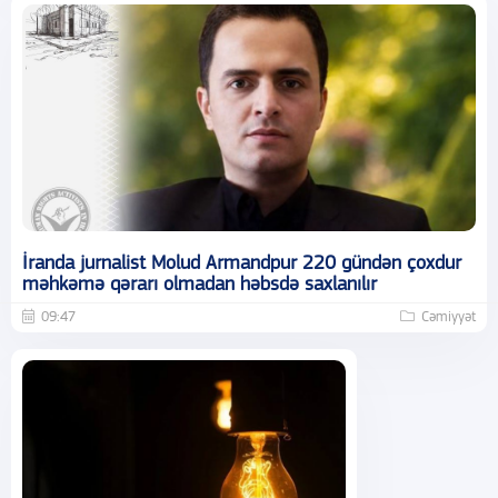
İranda jurnalist Molud Armandpur 220 gündən çoxdur
məhkəmə qərarı olmadan həbsdə saxlanılır
09:47
Cəmiyyət