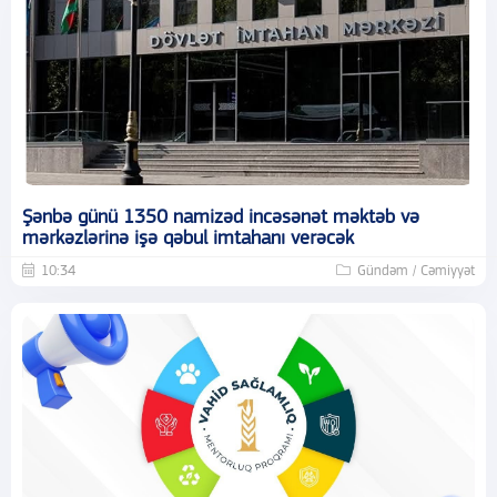
Şənbə günü 1350 namizəd incəsənət məktəb və
mərkəzlərinə işə qəbul imtahanı verəcək
10:34
Gündəm / Cəmiyyət