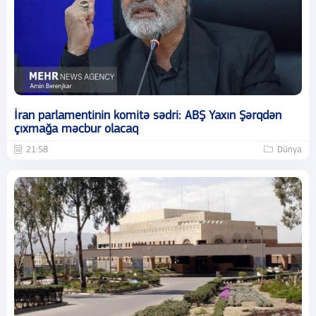
İran parlamentinin komitə sədri: ABŞ Yaxın Şərqdən
çıxmağa məcbur olacaq
21:58
Dünya