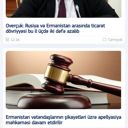
Overçuk: Rusiya və Ermənistan arasında ticarət
dövriyyəsi bu il üçdə iki dəfə azalıb
12:16
Cəmiyyət
Ermənistan vətəndaşlarının şikayətləri üzrə apellyasiya
məhkəməsi davam etdirilir