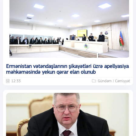
Ermənistan vətəndaşlarının şikayətləri üzrə apellyasiya
məhkəməsində yekun qərar elan olunub
12:33
Gündəm / Cəmiyyət