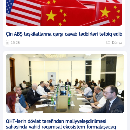
Çin ABŞ təşkilatlarına qarşı cavab tədbirləri tətbiq edib
15:26
Dünya
QHT-lərin dövlət tərəfindən maliyyələşdirilməsi
sahəsində vahid rəqəmsal ekosistem formalaşacaq