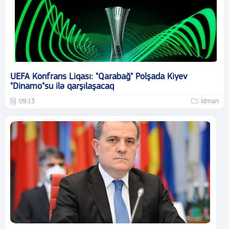
UEFA Konfrans Liqası: "Qarabağ" Polşada Kiyev
"Dinamo"su ilə qarşılaşacaq
09:13
İdman