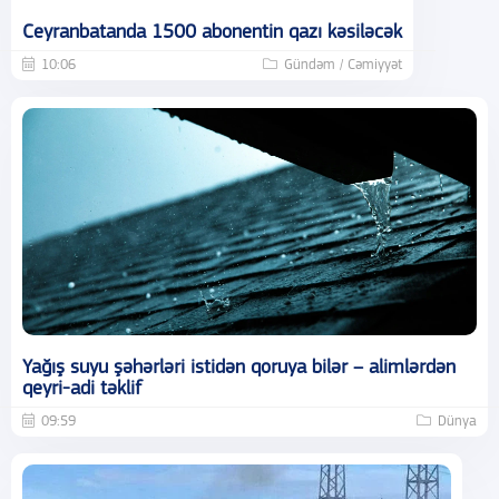
Ceyranbatanda 1500 abonentin qazı kəsiləcək
10:06
Gündəm / Cəmiyyət
Yağış suyu şəhərləri istidən qoruya bilər – alimlərdən
qeyri-adi təklif
09:59
Dünya