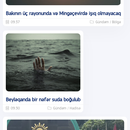
Bakının üç rayonunda və Mingəçevirdə işıq olmayacaq
09:37
Gündəm / Bölgə
Beyləqanda bir nəfər suda boğulub
09:30
Gündəm / Hadisə