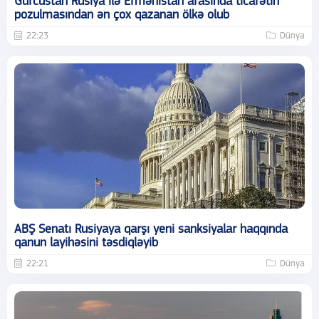
Gürcüstan Rusiya ilə Ermənistan arasında ticarətin
pozulmasından ən çox qazanan ölkə olub
22:23
Dünya
ABŞ Senatı Rusiyaya qarşı yeni sanksiyalar haqqında
qanun layihəsini təsdiqləyib
22:21
Dünya