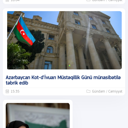
16:04
Gündəm / Cəmiyyət
Azərbaycan Kot-d'İvuarı Müstəqillik Günü münasibətilə
təbrik edib
15:35
Gündəm / Cəmiyyət