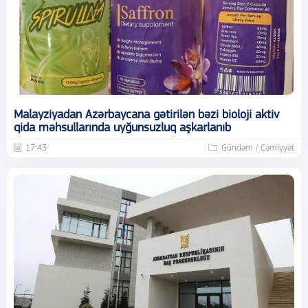
Malayziyadan Azərbaycana gətirilən bəzi bioloji aktiv
qida məhsullarında uyğunsuzluq aşkarlanıb
17:43
Gündəm / Cəmiyyət