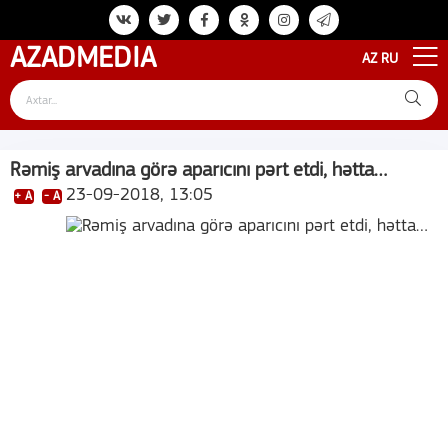
AZAD
MEDIA
AZ
RU
Rəmiş arvadına görə aparıcını pərt etdi, hətta…
23-09-2018, 13:05
+ A
- A