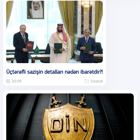
Üçtərəfli sazişin detalları nədən ibarətdir?!
20:09
Siyasət