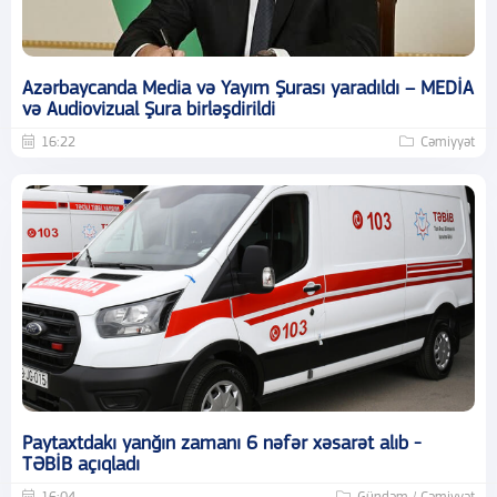
Azərbaycanda Media və Yayım Şurası yaradıldı – MEDİA
və Audiovizual Şura birləşdirildi
16:22
Cəmiyyət
Paytaxtdakı yanğın zamanı 6 nəfər xəsarət alıb -
TƏBİB açıqladı