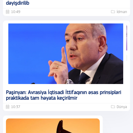
dəyişdirilib
10:49
İdman
Paşinyan: Avrasiya İqtisadi İttifaqının əsas prinsipləri
praktikada tam həyata keçirilmir
10:37
Dünya