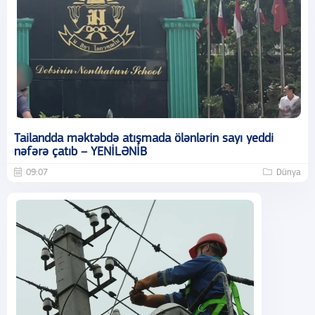
Tailandda məktəbdə atışmada ölənlərin sayı yeddi
nəfərə çatıb – YENİLƏNİB
09:07
Dünya