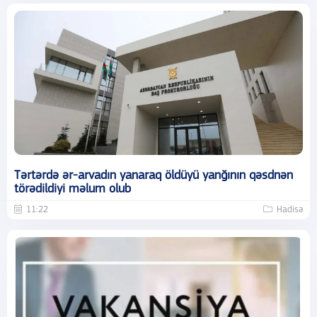
Tərtərdə ər-arvadın yanaraq öldüyü yanğının qəsdnən
törədildiyi məlum olub
11:22
Hadisə