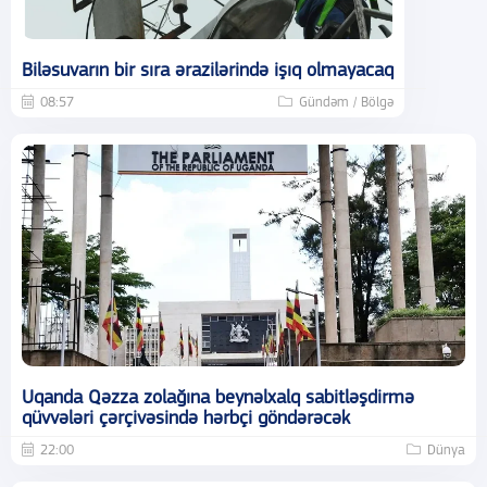
Biləsuvarın bir sıra ərazilərində işıq olmayacaq
08:57
Gündəm / Bölgə
Uqanda Qəzza zolağına beynəlxalq sabitləşdirmə
qüvvələri çərçivəsində hərbçi göndərəcək
22:00
Dünya