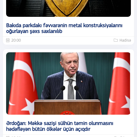
Bakıda parkdakı fəvvarənin metal konstruksiyalarını
oğurlayan şəxs saxlanılıb
20:00
Hadisə
Ərdoğan: Məkkə sazişi sülhün təmin olunmasını
hədəfləyən bütün ölkələr üçün açıqdır