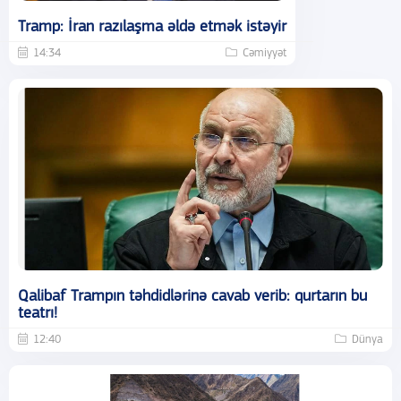
Tramp: İran razılaşma əldə etmək istəyir
14:34
Cəmiyyət
Qalibaf Trampın təhdidlərinə cavab verib: qurtarın bu
teatrı!
12:40
Dünya