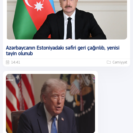
Azərbaycanın Estoniyadakı səfiri geri çağırılıb, yenisi
təyin olunub
14:41
Cəmiyyət