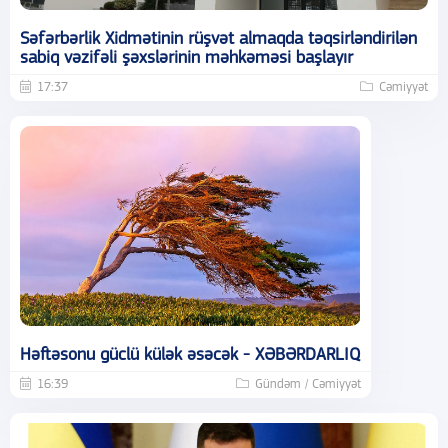
Səfərbərlik Xidmətinin rüşvət almaqda təqsirləndirilən
sabiq vəzifəli şəxslərinin məhkəməsi başlayır
17:37
Cəmiyyət
Həftəsonu güclü külək əsəcək - XƏBƏRDARLIQ
16:39
Gündəm / Cəmiyyət