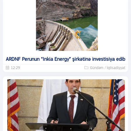
ARDNF Perunun “Inkia Energy” şirkətinə investisiya edib
12:29
Gündəm / İqtisadiyyat