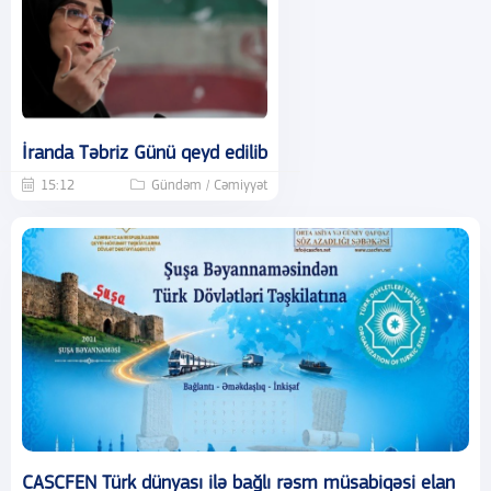
İranda Təbriz Günü qeyd edilib
15:12
Gündəm / Cəmiyyət
CASCFEN Türk dünyası ilə bağlı rəsm müsabiqəsi elan