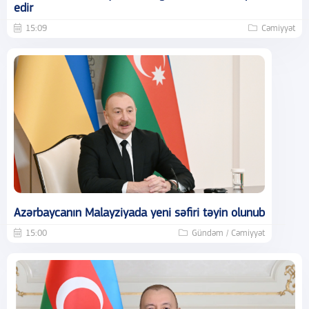
edir
15:09
Cəmiyyət
Azərbaycanın Malayziyada yeni səfiri təyin olunub
15:00
Gündəm / Cəmiyyət