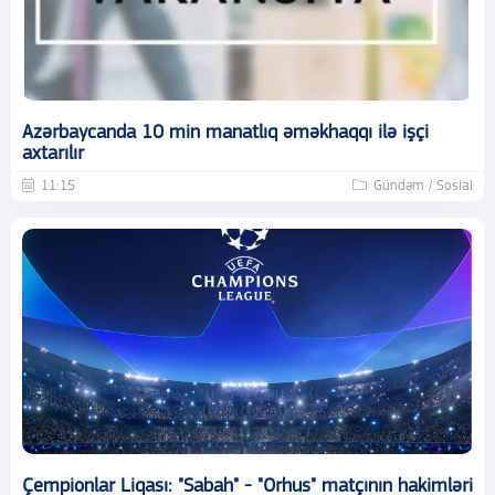
Azərbaycanda 10 min manatlıq əməkhaqqı ilə işçi
axtarılır
11:15
Gündəm / Sosial
Çempionlar Liqası: "Sabah" - "Orhus" matçının hakimləri