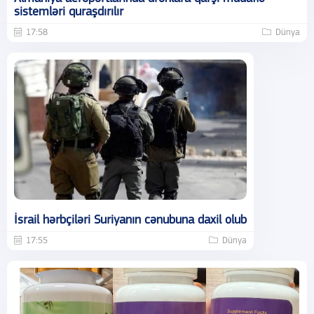
sistemləri quraşdırılır
17:58
Dünya
İsrail hərbçiləri Suriyanın cənubuna daxil olub
17:55
Dünya