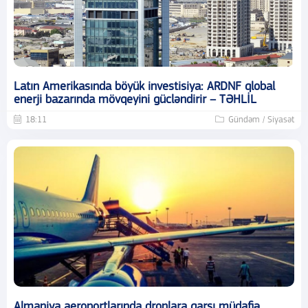
Latın Amerikasında böyük investisiya: ARDNF qlobal
enerji bazarında mövqeyini gücləndirir – TƏHLİL
18:11
Gündəm / Siyasət
Almaniya aeroportlarında dronlara qarşı müdafiə