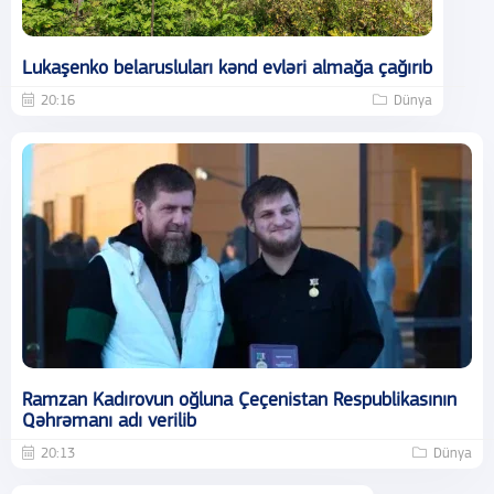
Lukaşenko belarusluları kənd evləri almağa çağırıb
20:16
Dünya
Ramzan Kadırovun oğluna Çeçenistan Respublikasının
Qəhrəmanı adı verilib
20:13
Dünya