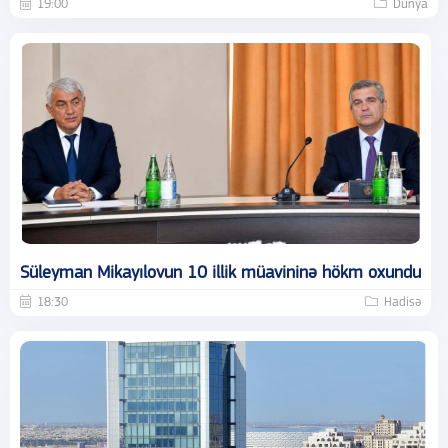
19:00
Dünya
Süleyman Mikayılovun 10 illik müavininə hökm oxundu
18:30
Hadisə