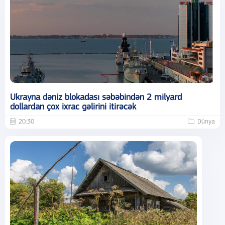
Ukrayna dəniz blokadası səbəbindən 2 milyard
dollardan çox ixrac gəlirini itirəcək
20:30
Dünya