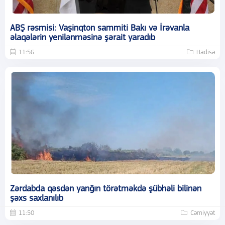
ABŞ rəsmisi: Vaşinqton sammiti Bakı və İrəvanla
əlaqələrin yenilənməsinə şərait yaradıb
11:56
Hadisə
Zərdabda qəsdən yanğın törətməkdə şübhəli bilinən
şəxs saxlanılıb
11:50
Cəmiyyət