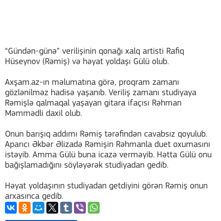
“Gündən-günə” verilişinin qonağı xalq artisti Rafiq
Hüseynov (Rəmiş) və həyat yoldaşı Gülü olub.
Axşam.az-ın məlumatına görə, proqram zamanı
gözlənilməz hadisə yaşanıb. Veriliş zamanı studiyaya
Rəmişlə qalmaqal yaşayan gitara ifaçısı Rəhman
Məmmədli daxil olub.
Onun barışıq addımı Rəmiş tərəfindən cavabsız qoyulub.
Aparıcı Əkbər Əlizadə Rəmişin Rəhmanla duet oxumasını
istəyib. Amma Gülü buna icazə verməyib. Hətta Gülü onu
bağışlamadığını söyləyərək studiyadan gedib.
Həyat yoldaşının studiyadan getdiyini görən Rəmiş onun
arxasınca gedib.