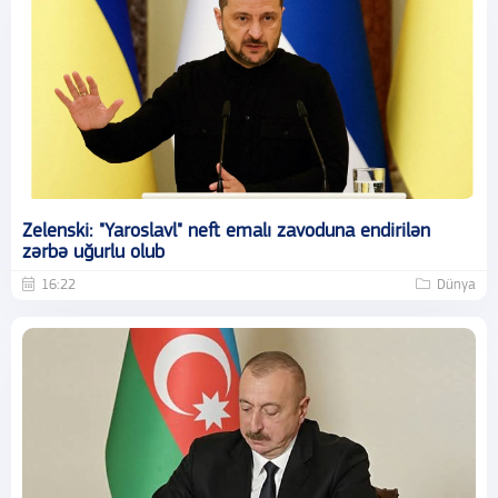
Zelenski: "Yaroslavl" neft emalı zavoduna endirilən
zərbə uğurlu olub
16:22
Dünya