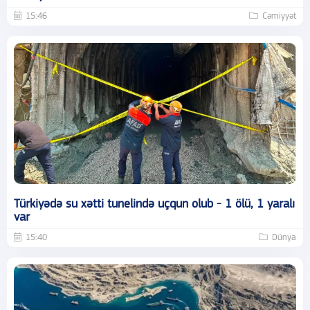
15:46
Cəmiyyət
Türkiyədə su xətti tunelində uçqun olub - 1 ölü, 1 yaralı
var
15:40
Dünya