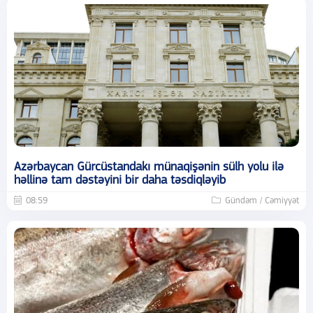
Azərbaycan Gürcüstandakı münaqişənin sülh yolu ilə
həllinə tam dəstəyini bir daha təsdiqləyib
08:59
Gündəm / Cəmiyyət