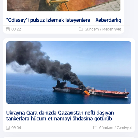
“Odissey”i pulsuz izləmək istəyənlərə - Xəbərdarlıq
09:22
Gündəm / Mədəniyyət
Ukrayna Qara dənizdə Qazaxıstan nefti daşıyan
tankerlərə hücum etməməyi öhdəsinə götürüb
09:04
Gündəm / Cəmiyyət