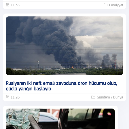
11:35
Cəmiyyət
Rusiyanın iki neft emalı zavoduna dron hücumu olub,
güclü yanğın başlayıb
11:26
Gündəm / Dünya