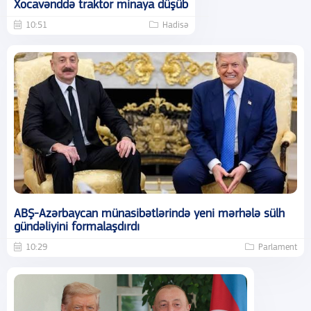
Xocavənddə traktor minaya düşüb
10:51
Hadisə
ABŞ-Azərbaycan münasibətlərində yeni mərhələ sülh
gündəliyini formalaşdırdı
10:29
Parlament