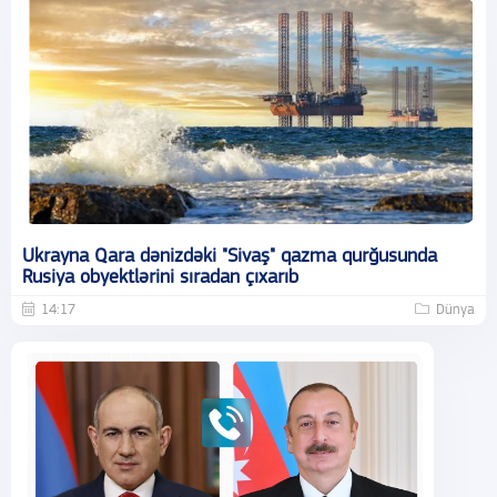
Ukrayna Qara dənizdəki "Sivaş" qazma qurğusunda
Rusiya obyektlərini sıradan çıxarıb
14:17
Dünya