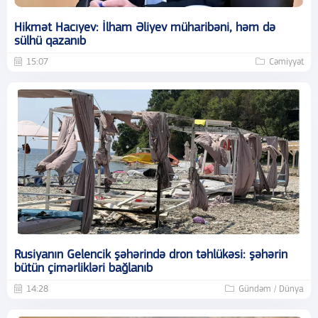
Hikmət Hacıyev: İlham Əliyev müharibəni, həm də
sülhü qazanıb
15:07
Cəmiyyət
Rusiyanın Gelencik şəhərində dron təhlükəsi: şəhərin
bütün çimərlikləri bağlanıb
14:28
Gündəm / Dünya