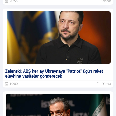
20:55
Siyasət
Zelenski: ABŞ hər ay Ukraynaya "Patriot" üçün raket
əleyhinə vasitələr göndərəcək
19:00
Dünya