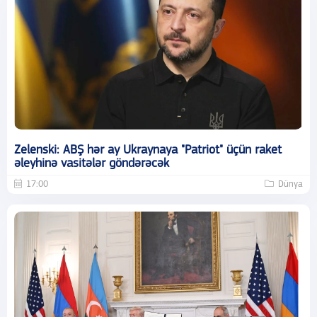
Zelenski: ABŞ hər ay Ukraynaya "Patriot" üçün raket
əleyhinə vasitələr göndərəcək
17:00
Dünya