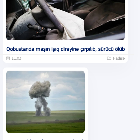
Qobustanda maşın işıq dirəyinə çırpılıb, sürücü ölüb
11:03
Hadisə