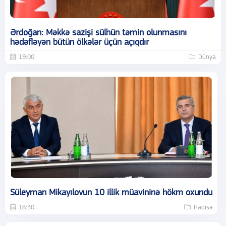
Ərdoğan: Məkkə sazişi sülhün təmin olunmasını
hədəfləyən bütün ölkələr üçün açıqdır
19:00
Dünya
Süleyman Mikayılovun 10 illik müavininə hökm oxundu
18:30
Hadisə