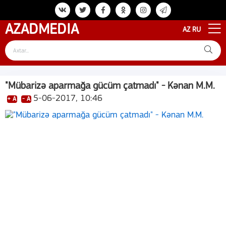
AZAD
MEDIA
AZ
RU
"Mübarizə aparmağa gücüm çatmadı" - Kənan M.M.
5-06-2017, 10:46
+ A
- A