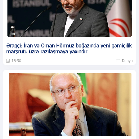
Əraqçi: İran və Oman Hörmüz boğazında yeni gəmiçilik
marşrutu üzrə razılaşmaya yaxındır
18:30
Dünya