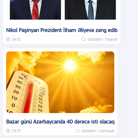
Nikol Paşinyan Prezident İlham Əliyevə zəng edib
14:01
Gündəm / Siyasət
Bazar günü Azərbaycanda 40 dərəcə isti olacaq
13:37
Gündəm / Cəmiyyət