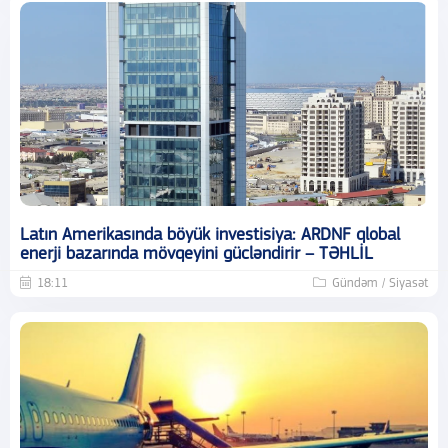
Latın Amerikasında böyük investisiya: ARDNF qlobal
enerji bazarında mövqeyini gücləndirir – TƏHLİL
18:11
Gündəm / Siyasət