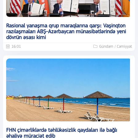
Rasional yanaşma qrup maraqlarına qarşı: Vaşinqton
razılaşmaları ABŞ-Azərbaycan münasibətlərində yeni
dövrün əsası kimi
16:01
Gündəm / Cəmiyyət
FHN çimərliklərdə təhlükəsizlik qaydaları ilə bağlı
əhaliyə müraciət edib