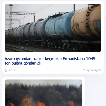
Azərbaycandan tranzit keçməklə Ermənistana 1049
ton buğda göndərildi
12:08
İqtisadiyyat