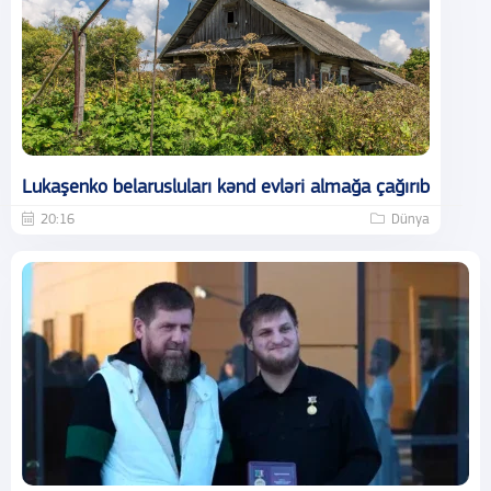
Lukaşenko belarusluları kənd evləri almağa çağırıb
20:16
Dünya