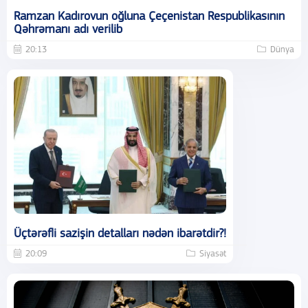
Ramzan Kadırovun oğluna Çeçenistan Respublikasının
Qəhrəmanı adı verilib
20:13
Dünya
Üçtərəfli sazişin detalları nədən ibarətdir?!
20:09
Siyasət