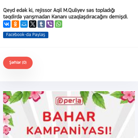
Qeyd edək ki, rejissor Aqil M.Quliyev səs topladığı
təqdirdə yarışmadan Kənanı uzaqlaşdıracağını demişdi.
Facebook-da Paylaş
Şərhlər (0)