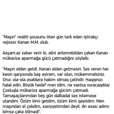
"Maşın" realiti-şousunu ötən gün tərk edən iştirakçı
rejissor Kənan M.M. olub.
Axşam.az xəbər verir ki, əlini avtomobildən çəkən Kənan
mübarizə aparmağa gücü çatmadığını söyləib:
"Maşın əldən getdi. Kənan əldən getməsin. Səs verən hər
kəsin qarşısında baş əyirəm, var olun, mükəmməlsiniz.
Oruc ola-ola əsəblərə hakim olmaq çətindir. Haqqınızı
halal edin. Böyük hədəf mən idim, nə vaxtsa vuracaqdılar.
Çoxluqla mübarizə aparmağa gücüm çatmadı.
Tamaşaçılarımdan beş gün dalbadal səs istəməyə
utandım. Özüm kimi getdim, özüm kimi qayıtdım. Mən
maşından əl çəkdim, xasiyyətimdən deyil. Ən əsası adımı
kimsə çəkə bilmədi".