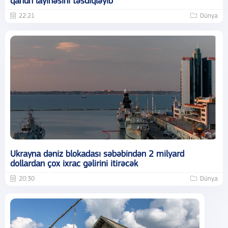
qanun layihəsini təsdiqləyib
22:21
Dünya
Ukrayna dəniz blokadası səbəbindən 2 milyard
dollardan çox ixrac gəlirini itirəcək
20:30
Dünya