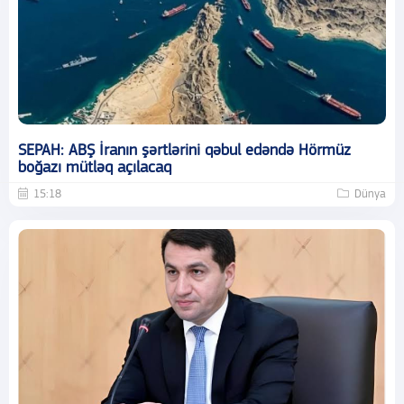
SEPAH: ABŞ İranın şərtlərini qəbul edəndə Hörmüz
boğazı mütləq açılacaq
15:18
Dünya