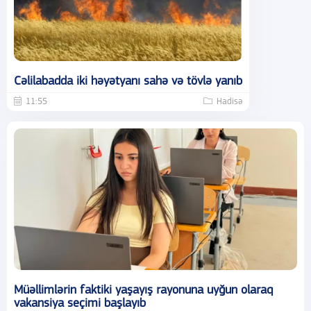
Cəlilabadda iki həyətyanı sahə və tövlə yanıb
11:55
Hadisə
Müəllimlərin faktiki yaşayış rayonuna uyğun olaraq
vakansiya seçimi başlayıb