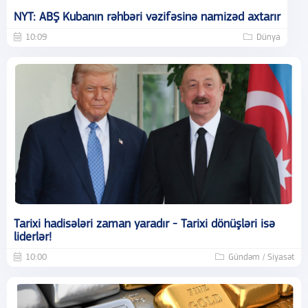
NYT: ABŞ Kubanın rəhbəri vəzifəsinə namizəd axtarır
10:09
Dünya
Tarixi hadisələri zaman yaradır - Tarixi dönüşləri isə
liderlər!
10:00
Gündəm / Siyasət