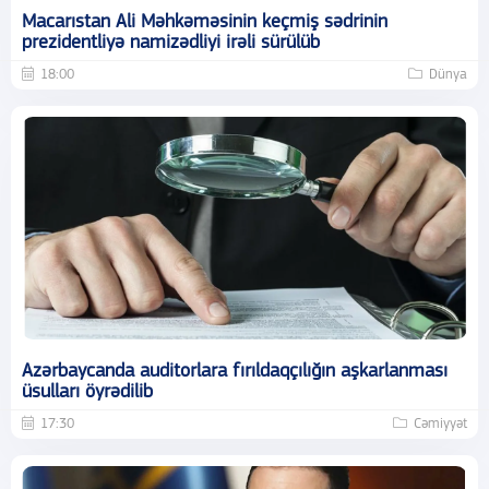
Macarıstan Ali Məhkəməsinin keçmiş sədrinin
prezidentliyə namizədliyi irəli sürülüb
18:00
Dünya
Azərbaycanda auditorlara fırıldaqçılığın aşkarlanması
üsulları öyrədilib
17:30
Cəmiyyət