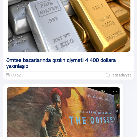
Əmtəə bazarlarında qızılın qiyməti 4 400 dollara
yaxınlaşıb
09:32
İqtisadiyyat