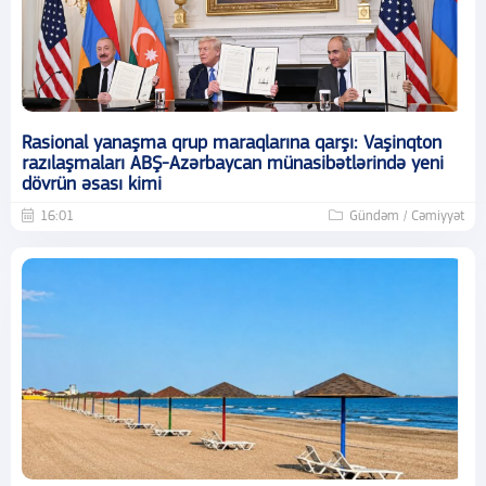
Rasional yanaşma qrup maraqlarına qarşı: Vaşinqton
razılaşmaları ABŞ-Azərbaycan münasibətlərində yeni
dövrün əsası kimi
16:01
Gündəm / Cəmiyyət