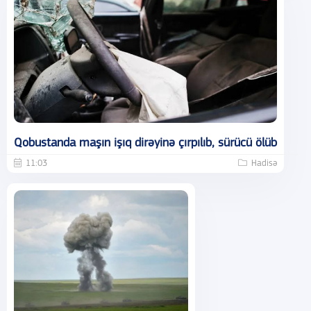
Qobustanda maşın işıq dirəyinə çırpılıb, sürücü ölüb
11:03
Hadisə