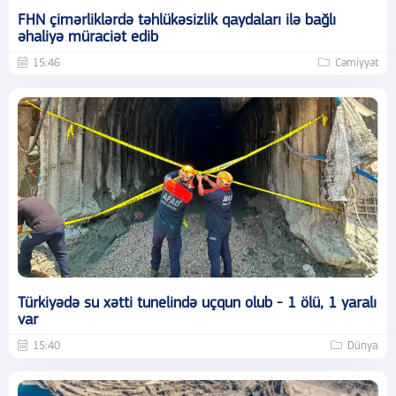
FHN çimərliklərdə təhlükəsizlik qaydaları ilə bağlı
əhaliyə müraciət edib
15:46
Cəmiyyət
Türkiyədə su xətti tunelində uçqun olub - 1 ölü, 1 yaralı
var
15:40
Dünya