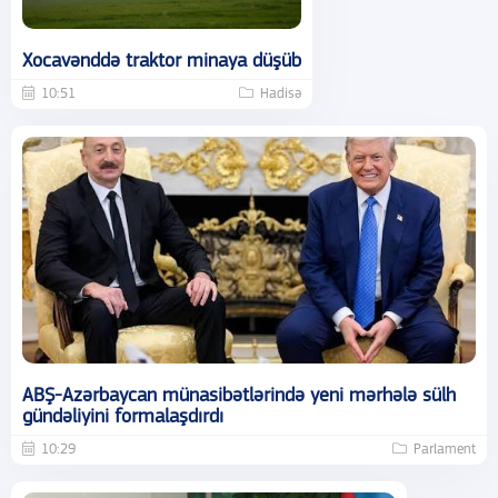
Xocavənddə traktor minaya düşüb
10:51
Hadisə
ABŞ-Azərbaycan münasibətlərində yeni mərhələ sülh
gündəliyini formalaşdırdı
10:29
Parlament