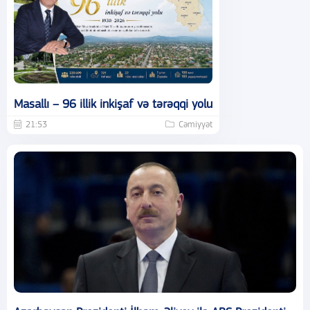
Masallı – 96 illik inkişaf və tərəqqi yolu
21:53
Cəmiyyət