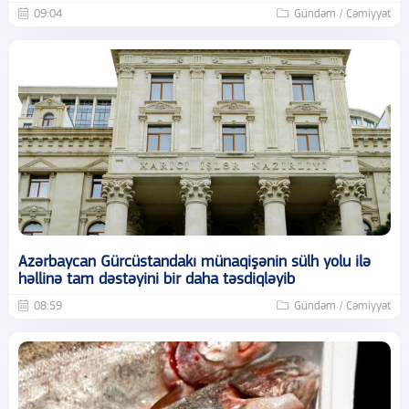
09:04
Gündəm / Cəmiyyət
Azərbaycan Gürcüstandakı münaqişənin sülh yolu ilə
həllinə tam dəstəyini bir daha təsdiqləyib
08:59
Gündəm / Cəmiyyət