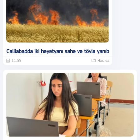
Cəlilabadda iki həyətyanı sahə və tövlə yanıb
11:55
Hadisə