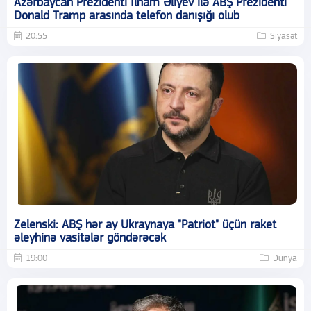
Azərbaycan Prezidenti İlham Əliyev ilə ABŞ Prezidenti
Donald Tramp arasında telefon danışığı olub
20:55
Siyasət
Zelenski: ABŞ hər ay Ukraynaya "Patriot" üçün raket
əleyhinə vasitələr göndərəcək
19:00
Dünya