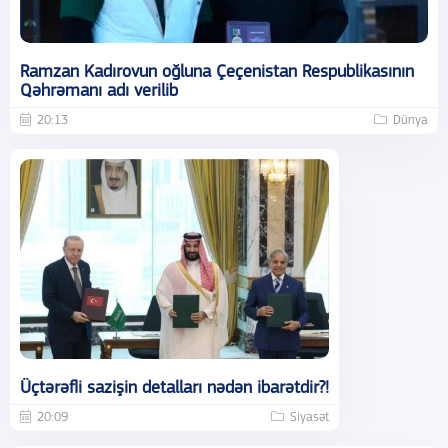
Ramzan Kadırovun oğluna Çeçenistan Respublikasının
Qəhrəmanı adı verilib
20:13
Dünya
Üçtərəfli sazişin detalları nədən ibarətdir?!
20:09
Siyasət