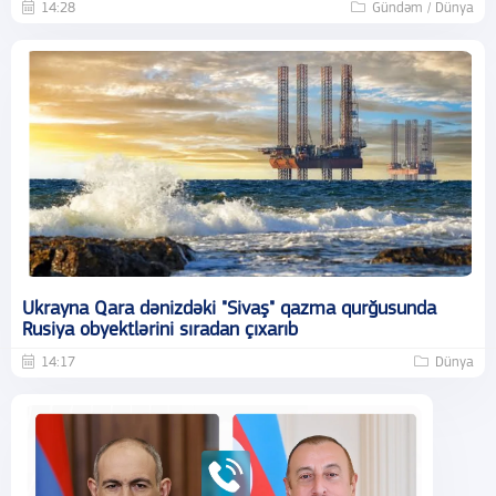
14:28
Gündəm / Dünya
Ukrayna Qara dənizdəki "Sivaş" qazma qurğusunda
Rusiya obyektlərini sıradan çıxarıb
14:17
Dünya