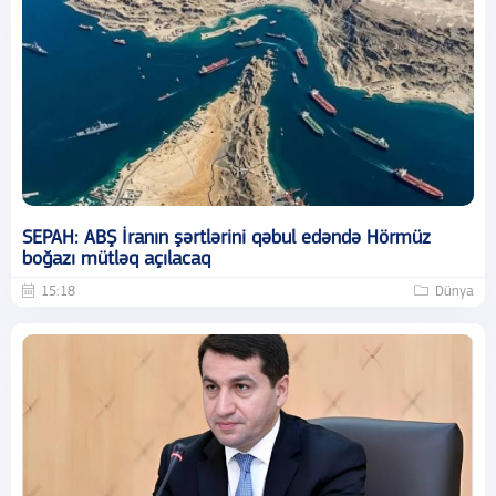
SEPAH: ABŞ İranın şərtlərini qəbul edəndə Hörmüz
boğazı mütləq açılacaq
15:18
Dünya