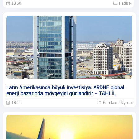
18:30
Hadisə
Latın Amerikasında böyük investisiya: ARDNF qlobal
enerji bazarında mövqeyini gücləndirir – TƏHLİL
18:11
Gündəm / Siyasət