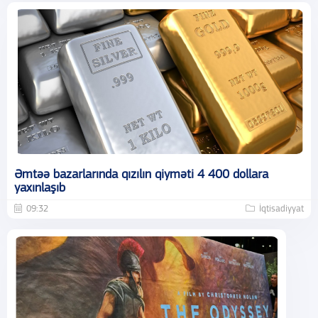
Əmtəə bazarlarında qızılın qiyməti 4 400 dollara
yaxınlaşıb
09:32
İqtisadiyyat