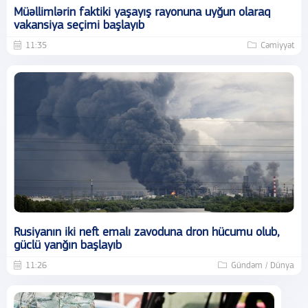
Müəllimlərin faktiki yaşayış rayonuna uyğun olaraq
vakansiya seçimi başlayıb
11:35
Cəmiyyət
Rusiyanın iki neft emalı zavoduna dron hücumu olub,
güclü yanğın başlayıb
11:26
Gündəm / Dünya