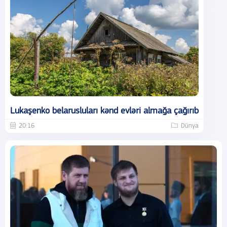
Lukaşenko belarusluları kənd evləri almağa çağırıb
20:16
Dünya