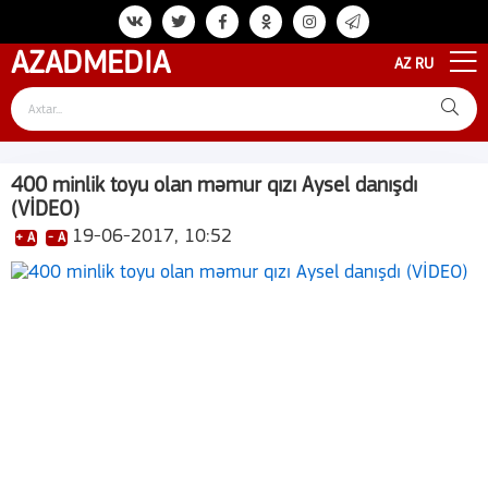
AZAD
MEDIA
AZ
RU
400 minlik toyu olan məmur qızı Aysel danışdı
(VİDEO)
19-06-2017, 10:52
+ A
- A