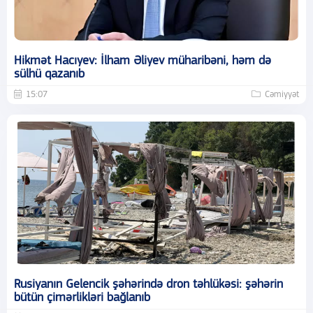
Hikmət Hacıyev: İlham Əliyev müharibəni, həm də
sülhü qazanıb
15:07
Cəmiyyət
Rusiyanın Gelencik şəhərində dron təhlükəsi: şəhərin
bütün çimərlikləri bağlanıb