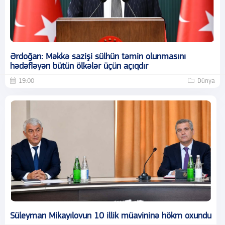
Ərdoğan: Məkkə sazişi sülhün təmin olunmasını
hədəfləyən bütün ölkələr üçün açıqdır
19:00
Dünya
Süleyman Mikayılovun 10 illik müavininə hökm oxundu