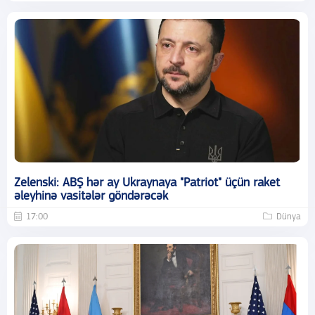
Zelenski: ABŞ hər ay Ukraynaya "Patriot" üçün raket
əleyhinə vasitələr göndərəcək
17:00
Dünya