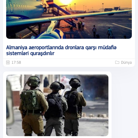
Almaniya aeroportlarında dronlara qarşı müdafiə
sistemləri quraşdırılır
17:58
Dünya