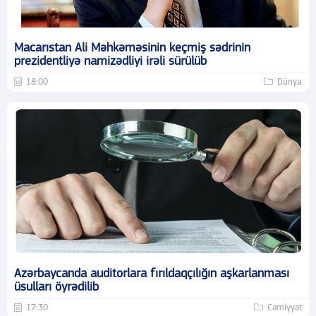
Macarıstan Ali Məhkəməsinin keçmiş sədrinin
prezidentliyə namizədliyi irəli sürülüb
18:00
Dünya
Azərbaycanda auditorlara fırıldaqçılığın aşkarlanması
üsulları öyrədilib
17:30
Cəmiyyət