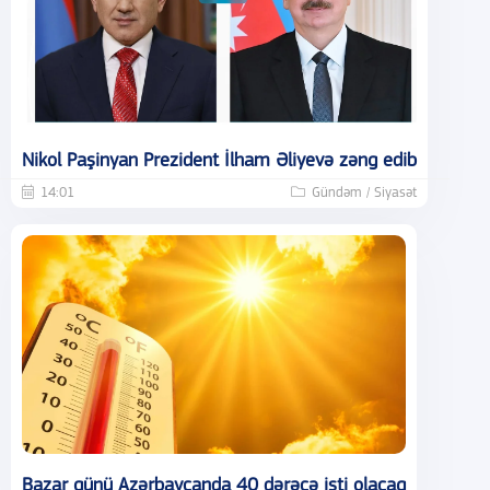
Nikol Paşinyan Prezident İlham Əliyevə zəng edib
14:01
Gündəm / Siyasət
Bazar günü Azərbaycanda 40 dərəcə isti olacaq