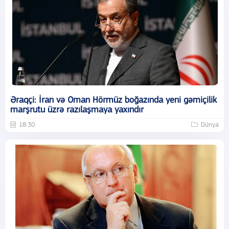
Əraqçi: İran və Oman Hörmüz boğazında yeni gəmiçilik
marşrutu üzrə razılaşmaya yaxındır
18:30
Dünya