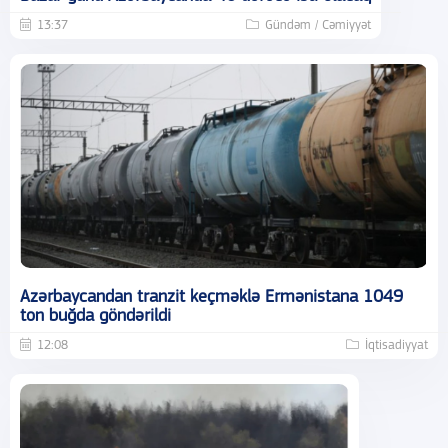
13:37
Gündəm / Cəmiyyət
Azərbaycandan tranzit keçməklə Ermənistana 1049
ton buğda göndərildi
12:08
İqtisadiyyat