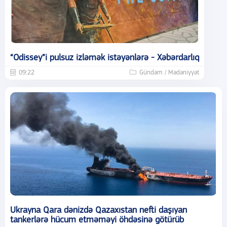
“Odissey”i pulsuz izləmək istəyənlərə - Xəbərdarlıq
09:22
Gündəm / Mədəniyyət
Ukrayna Qara dənizdə Qazaxıstan nefti daşıyan
tankerlərə hücum etməməyi öhdəsinə götürüb