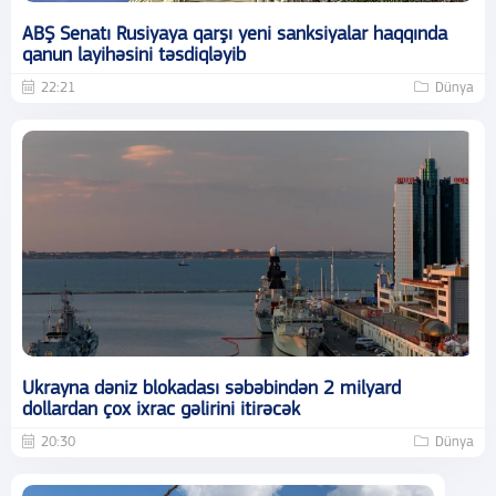
ABŞ Senatı Rusiyaya qarşı yeni sanksiyalar haqqında
qanun layihəsini təsdiqləyib
22:21
Dünya
Ukrayna dəniz blokadası səbəbindən 2 milyard
dollardan çox ixrac gəlirini itirəcək
20:30
Dünya