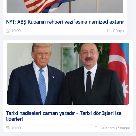
NYT: ABŞ Kubanın rəhbəri vəzifəsinə namizəd axtarır
10:09
Dünya
Tarixi hadisələri zaman yaradır - Tarixi dönüşləri isə
liderlər!
10:00
Gündəm / Siyasət