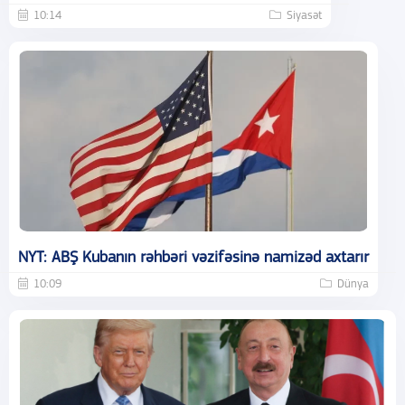
10:14
Siyasət
NYT: ABŞ Kubanın rəhbəri vəzifəsinə namizəd axtarır
10:09
Dünya