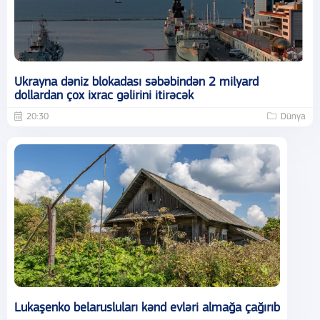
Ukrayna dəniz blokadası səbəbindən 2 milyard
dollardan çox ixrac gəlirini itirəcək
20:30
Dünya
Lukaşenko belarusluları kənd evləri almağa çağırıb