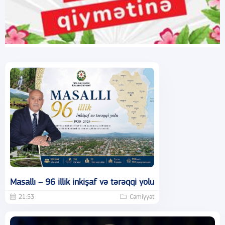
Masallı – 96 illik inkişaf və tərəqqi yolu
21:53
Cəmiyyət