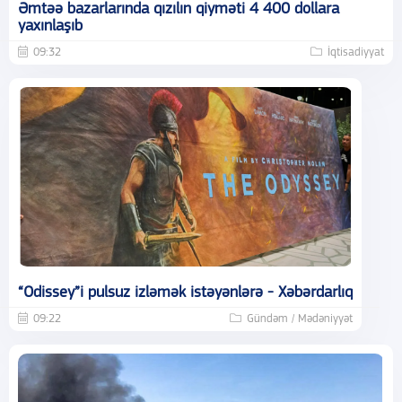
Əmtəə bazarlarında qızılın qiyməti 4 400 dollara
yaxınlaşıb
09:32
İqtisadiyyat
“Odissey”i pulsuz izləmək istəyənlərə - Xəbərdarlıq
09:22
Gündəm / Mədəniyyət