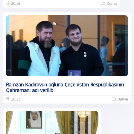
20:16
Dünya
Ramzan Kadırovun oğluna Çeçenistan Respublikasının
Qəhrəmanı adı verilib
20:13
Dünya