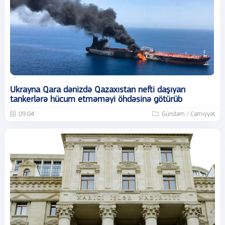
Ukrayna Qara dənizdə Qazaxıstan nefti daşıyan
tankerlərə hücum etməməyi öhdəsinə götürüb
09:04
Gündəm / Cəmiyyət