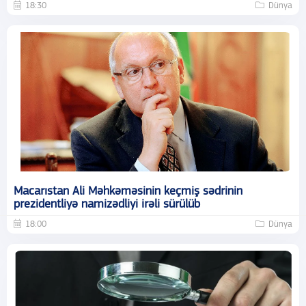
18:30
Dünya
Macarıstan Ali Məhkəməsinin keçmiş sədrinin
prezidentliyə namizədliyi irəli sürülüb
18:00
Dünya