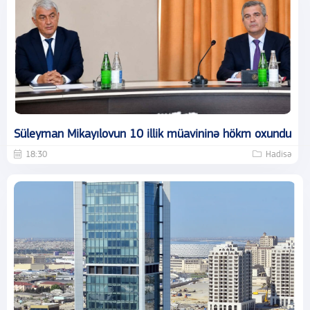
Süleyman Mikayılovun 10 illik müavininə hökm oxundu
18:30
Hadisə