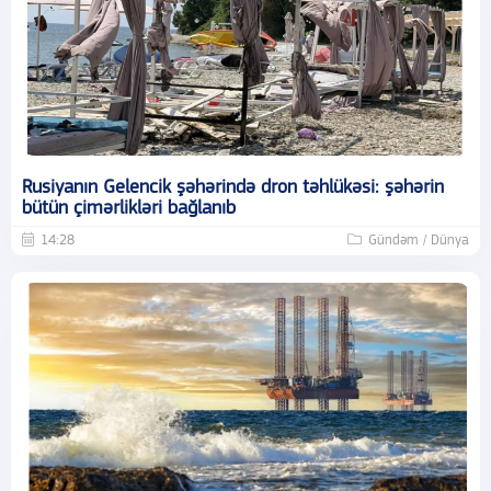
Rusiyanın Gelencik şəhərində dron təhlükəsi: şəhərin
bütün çimərlikləri bağlanıb
14:28
Gündəm / Dünya