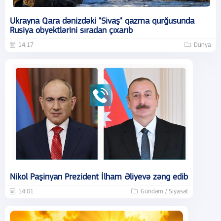
Ukrayna Qara dənizdəki "Sivaş" qazma qurğusunda
Rusiya obyektlərini sıradan çıxarıb
14:17
Dünya
Nikol Paşinyan Prezident İlham Əliyevə zəng edib
14:01
Gündəm / Siyasət