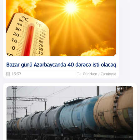
Bazar günü Azərbaycanda 40 dərəcə isti olacaq
13:37
Gündəm / Cəmiyyət