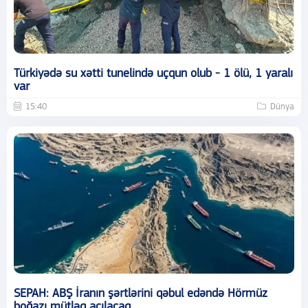
Türkiyədə su xətti tunelində uçqun olub - 1 ölü, 1 yaralı
var
15:40
Dünya
SEPAH: ABŞ İranın şərtlərini qəbul edəndə Hörmüz
boğazı mütləq açılacaq