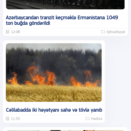
Azərbaycandan tranzit keçməklə Ermənistana 1049
ton buğda göndərildi
12:08
İqtisadiyyat
Cəlilabadda iki həyətyanı sahə və tövlə yanıb
11:55
Hadisə