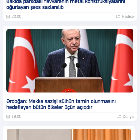
Bakıda parkdakı fəvvarənin metal konstruksiyalarını
oğurlayan şəxs saxlanılıb
20:00
Hadisə
Ərdoğan: Məkkə sazişi sülhün təmin olunmasını
hədəfləyən bütün ölkələr üçün açıqdır
19:00
Dünya