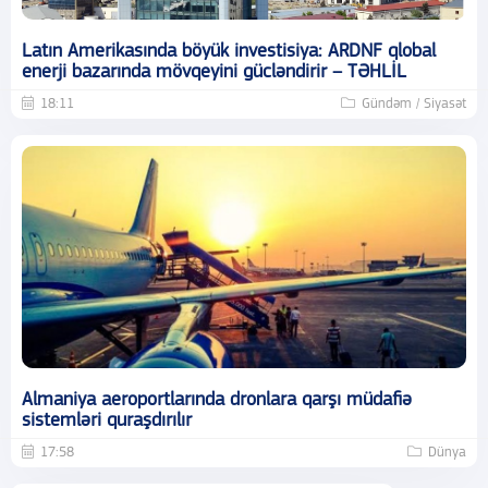
Latın Amerikasında böyük investisiya: ARDNF qlobal
enerji bazarında mövqeyini gücləndirir – TƏHLİL
18:11
Gündəm / Siyasət
Almaniya aeroportlarında dronlara qarşı müdafiə
sistemləri quraşdırılır
17:58
Dünya