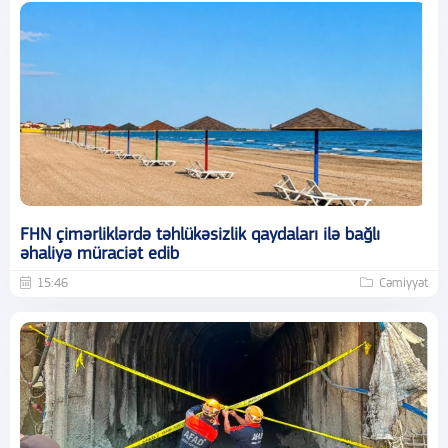
FHN çimərliklərdə təhlükəsizlik qaydaları ilə bağlı
əhaliyə müraciət edib
15:46
Cəmiyyət