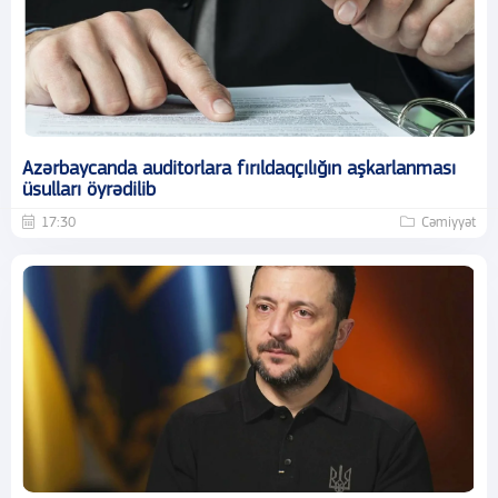
Azərbaycanda auditorlara fırıldaqçılığın aşkarlanması
üsulları öyrədilib
17:30
Cəmiyyət