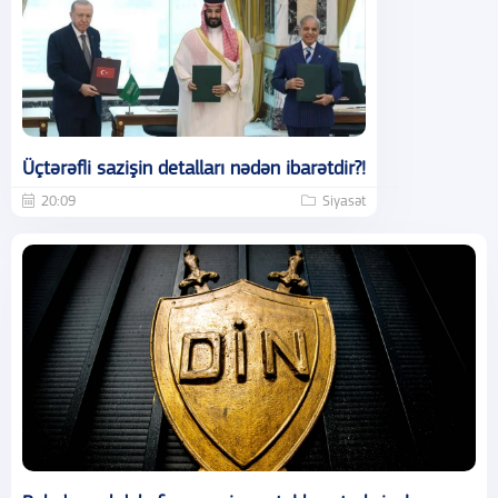
Üçtərəfli sazişin detalları nədən ibarətdir?!
20:09
Siyasət