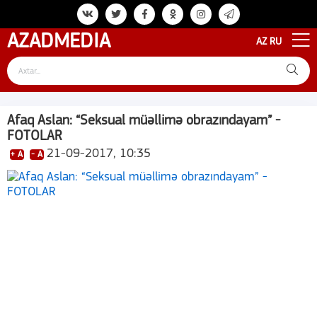
AZAD
MEDIA
AZ
RU
Afaq Aslan: “Seksual müəllimə obrazındayam” -
FOTOLAR
21-09-2017, 10:35
+ A
- A