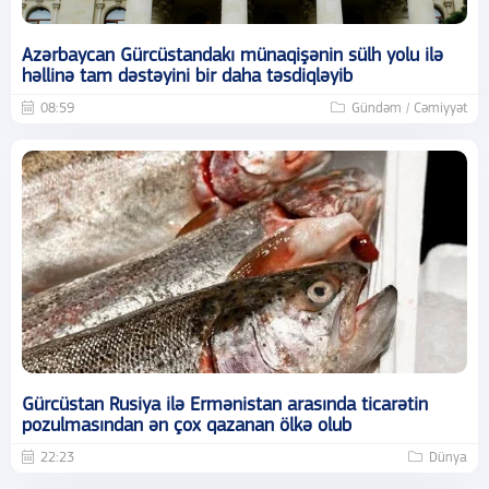
Azərbaycan Gürcüstandakı münaqişənin sülh yolu ilə
həllinə tam dəstəyini bir daha təsdiqləyib
08:59
Gündəm / Cəmiyyət
Gürcüstan Rusiya ilə Ermənistan arasında ticarətin
pozulmasından ən çox qazanan ölkə olub
22:23
Dünya