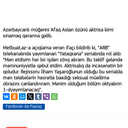
Azərbaycanlı müğənni Afaq Aslan özünü aktrisa kimi
sınamaq qərarına gəlib.
Metbuat.az-a açıqlama verən ifaçı bildirib ki, “ARB”
telekanalında yayımlanan “Yataqxana” serialında rol alıb:
“Mən etdiyim hər bir işdən zövq alıram. Bu təklif gələndə
məmnuniyyətlə qəbul etdim. Aktrisalıq da incəsənətin bir
qoludur. Rejissoru İlham Yaşaroğlunun olduğu bu serialda
mən tələbələrin həsrətlə baxdığı seksual müəllimə
obrazını canlandırıram. Mənim olduğum bölüm oktyabrın
1-dyayımlanacaq”.
Facebook-da Paylaş