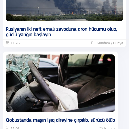
Rusiyanın iki neft emalı zavoduna dron hücumu olub,
güclü yanğın başlayıb
11:26
Gündəm / Dünya
Qobustanda maşın işıq dirəyinə çırpılıb, sürücü ölüb
11:03
Hadisə