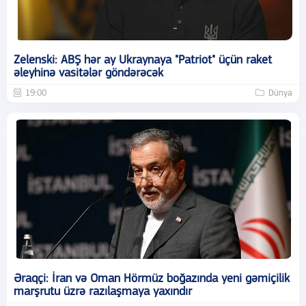
Zelenski: ABŞ hər ay Ukraynaya "Patriot" üçün raket
əleyhinə vasitələr göndərəcək
19:00
Dünya
Əraqçi: İran və Oman Hörmüz boğazında yeni gəmiçilik
marşrutu üzrə razılaşmaya yaxındır