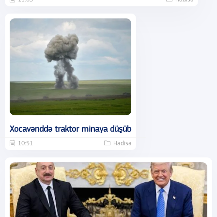
Xocavənddə traktor minaya düşüb
10:51
Hadisə