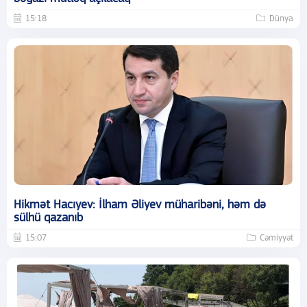
15:18
Dünya
Hikmət Hacıyev: İlham Əliyev müharibəni, həm də
sülhü qazanıb
15:07
Cəmiyyət