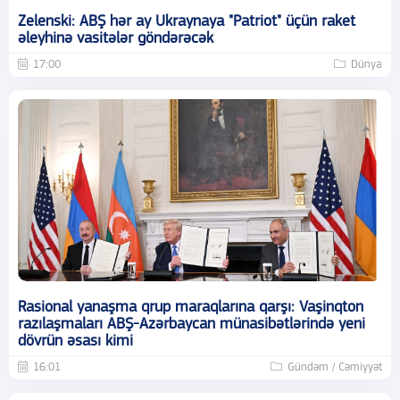
Zelenski: ABŞ hər ay Ukraynaya "Patriot" üçün raket
əleyhinə vasitələr göndərəcək
17:00
Dünya
Rasional yanaşma qrup maraqlarına qarşı: Vaşinqton
razılaşmaları ABŞ-Azərbaycan münasibətlərində yeni
dövrün əsası kimi
16:01
Gündəm / Cəmiyyət