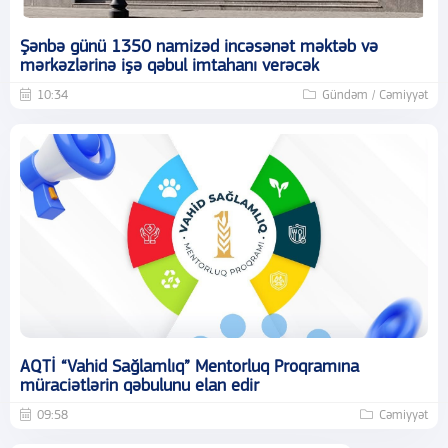
Şənbə günü 1350 namizəd incəsənət məktəb və
mərkəzlərinə işə qəbul imtahanı verəcək
10:34
Gündəm / Cəmiyyət
AQTİ “Vahid Sağlamlıq” Mentorluq Proqramına
müraciətlərin qəbulunu elan edir
09:58
Cəmiyyət