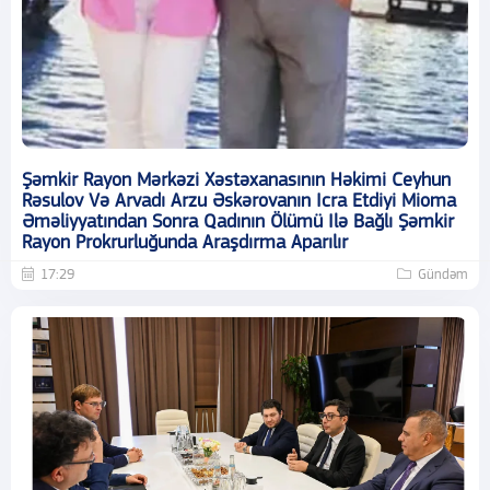
Şəmkir Rayon Mərkəzi Xəstəxanasının Həkimi Ceyhun
Rəsulov Və Arvadı Arzu Əskərovanın Icra Etdiyi Mioma
Əməliyyatından Sonra Qadının Ölümü Ilə Bağlı Şəmkir
Rayon Prokrurluğunda Araşdırma Aparılır
17:29
Gündəm