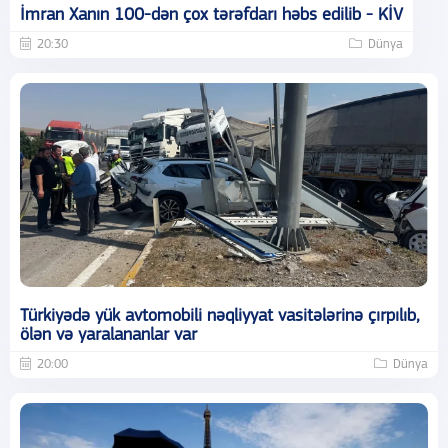
İmran Xanın 100-dən çox tərəfdarı həbs edilib - KİV
20:30
Dünya
Türkiyədə yük avtomobili nəqliyyat vasitələrinə çırpılıb,
ölən və yaralananlar var
20:00
Dünya