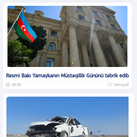
Rəsmi Bakı Yamaykanın Müstəqillik Gününü təbrik edib
18:30
Cəmiyyət