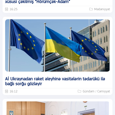
xüsusi çəkilmiş “Hörümçək-Adam”
16:25
Mədəniyyət
Aİ Ukraynadan raket əleyhinə vasitələrin tədarükü ilə
bağlı sorğu gözləyir
16:12
Gündəm / Cəmiyyət