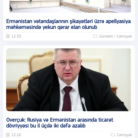
Ermənistan vətəndaşlarının şikayətləri üzrə apellyasiya
məhkəməsində yekun qərar elan olunub
12:33
Gündəm / Cəmiyyət
Overçuk: Rusiya və Ermənistan arasında ticarət
dövriyyəsi bu il üçdə iki dəfə azalıb
12:16
Cəmiyyət