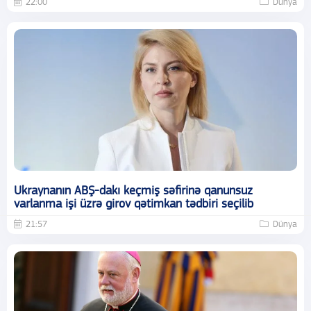
22:00
Dünya
Ukraynanın ABŞ-dakı keçmiş səfirinə qanunsuz
varlanma işi üzrə girov qətimkan tədbiri seçilib
21:57
Dünya