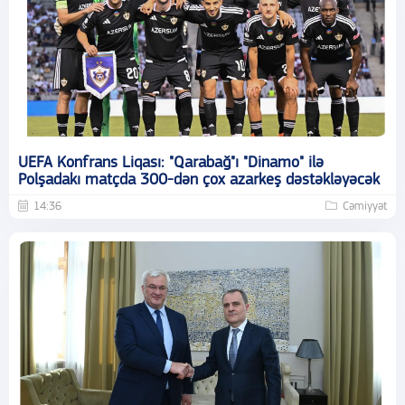
UEFA Konfrans Liqası: "Qarabağ"ı "Dinamo" ilə
Polşadakı matçda 300-dən çox azarkeş dəstəkləyəcək
14:36
Cəmiyyət