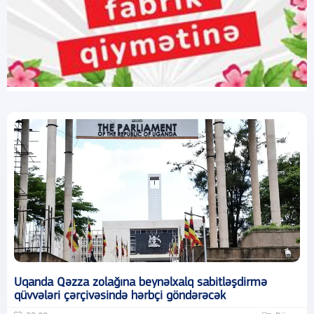
Uqanda Qəzza zolağına beynəlxalq sabitləşdirmə
qüvvələri çərçivəsində hərbçi göndərəcək