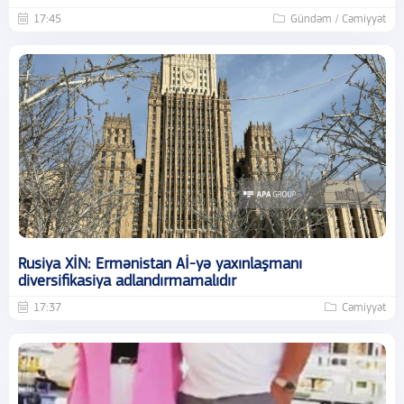
17:45
Gündəm / Cəmiyyət
Rusiya XİN: Ermənistan Aİ-yə yaxınlaşmanı
diversifikasiya adlandırmamalıdır
17:37
Cəmiyyət