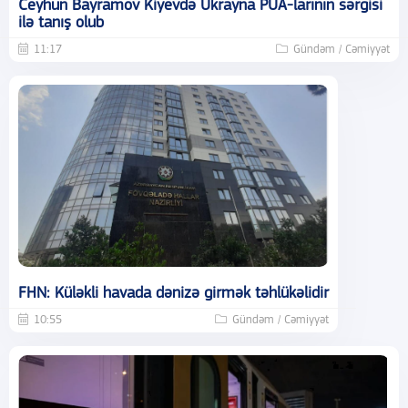
Ceyhun Bayramov Kiyevdə Ukrayna PUA-larının sərgisi
ilə tanış olub
11:17
Gündəm / Cəmiyyət
FHN: Küləkli havada dənizə girmək təhlükəlidir
10:55
Gündəm / Cəmiyyət