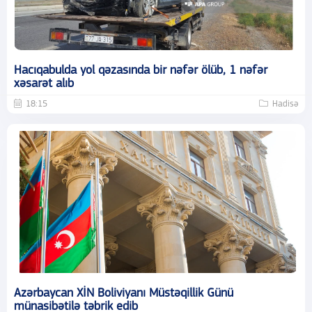
Hacıqabulda yol qəzasında bir nəfər ölüb, 1 nəfər
xəsarət alıb
18:15
Hadisə
Azərbaycan XİN Boliviyanı Müstəqillik Günü
münasibətilə təbrik edib