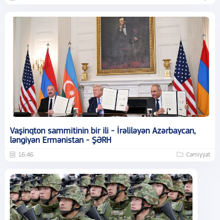
Vaşinqton sammitinin bir ili - İrəliləyən Azərbaycan,
ləngiyən Ermənistan - ŞƏRH
16:46
Cəmiyyət