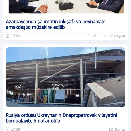
Azərbaycanda şahmatın inkişafı və beynəlxalq
əməkdaşlıq müzakirə edilib
17:20
Gündəm / Cəmiyyət
Rusiya ordusu Ukraynanın Dnepropetrovsk vilayətini
bombalayıb, 5 nəfər ölüb
17:09
Dünya