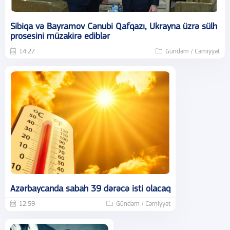
Sibiqa və Bayramov Cənubi Qafqazı, Ukrayna üzrə sülh
prosesini müzakirə ediblər
14:27
Gündəm / Cəmiyyət
Azərbaycanda sabah 39 dərəcə isti olacaq
12:59
Gündəm / Cəmiyyət