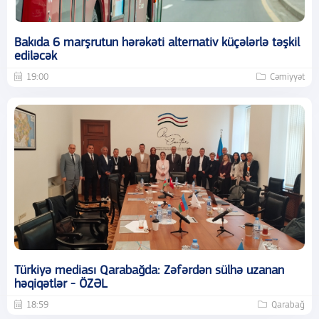
Bakıda 6 marşrutun hərəkəti alternativ küçələrlə təşkil
ediləcək
19:00
Cəmiyyət
Türkiyə mediası Qarabağda: Zəfərdən sülhə uzanan
həqiqətlər - ÖZƏL
18:59
Qarabağ