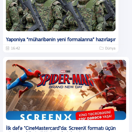
Yaponiya “müharibənin yeni formalarına” hazırlaşır
16:42
Dünya
İlk dəfə "CineMastercard"da: ScreenX formatı üçün