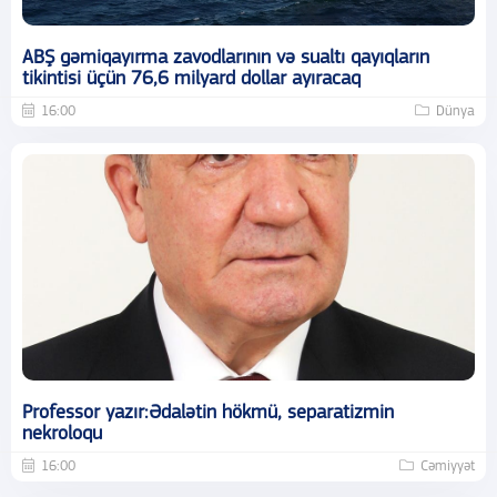
ABŞ gəmiqayırma zavodlarının və sualtı qayıqların
tikintisi üçün 76,6 milyard dollar ayıracaq
16:00
Dünya
Professor yazır:Ədalətin hökmü, separatizmin
nekroloqu
16:00
Cəmiyyət