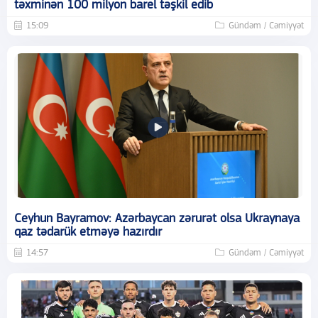
təxminən 100 milyon barel təşkil edib
15:09
Gündəm / Cəmiyyət
Ceyhun Bayramov: Azərbaycan zərurət olsa Ukraynaya
qaz tədarük etməyə hazırdır
14:57
Gündəm / Cəmiyyət