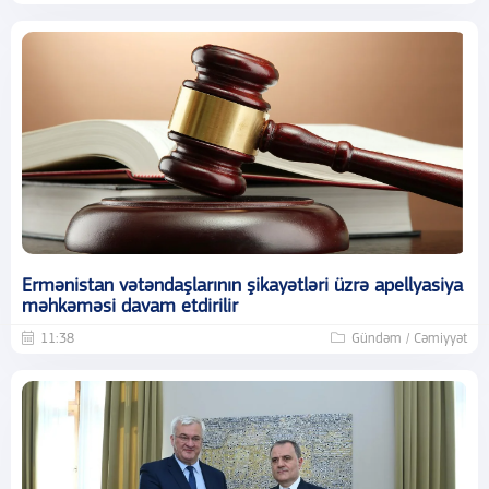
Ermənistan vətəndaşlarının şikayətləri üzrə apellyasiya
məhkəməsi davam etdirilir
11:38
Gündəm / Cəmiyyət