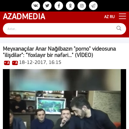
AZAD
MEDIA
AZ
RU
Meyxanaçılar Anar Nağılbazın "porno" videosuna
"ilişdilər": "Yoxlayır bir nəfəri..." (VİDEO)
18-12-2017, 16:15
+ A
- A