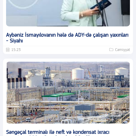
Aybəniz İsmayılovanın hələ də ADY-də çalışan yaxınları
- Siyahı
15:23
Cəmiyyət
Səngəçal terminalı ilə neft və kondensat ixracı