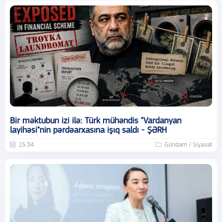
Bir məktubun izi ilə: Türk mühəndis "Vardanyan
layihəsi"nin pərdəarxasına işıq saldı - ŞƏRH
15:34
Gündəm / Siyasət