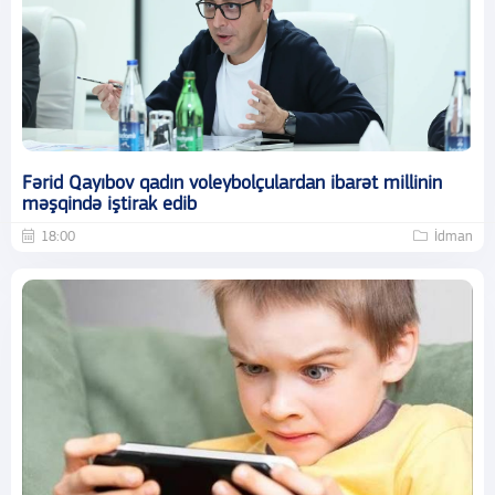
Fərid Qayıbov qadın voleybolçulardan ibarət millinin
məşqində iştirak edib
18:00
İdman