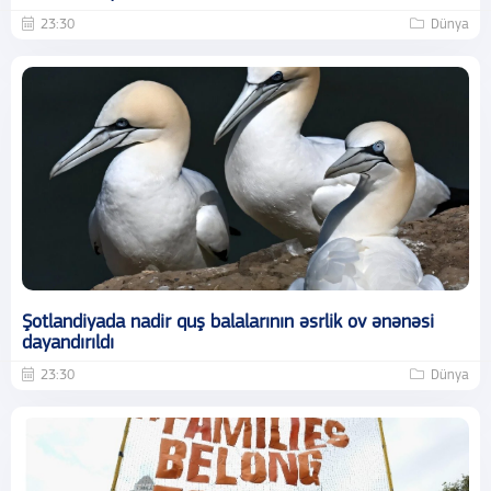
23:30
Dünya
Şotlandiyada nadir quş balalarının əsrlik ov ənənəsi
dayandırıldı
23:30
Dünya