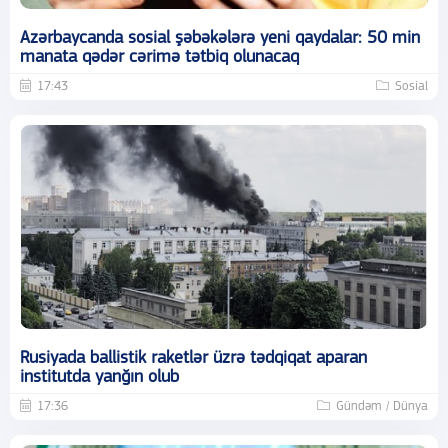
Azərbaycanda sosial şəbəkələrə yeni qaydalar: 50 min
manata qədər cərimə tətbiq olunacaq
17:43
Sosial
Rusiyada ballistik raketlər üzrə tədqiqat aparan
institutda yanğın olub
17:36
Gündəm / Dünya