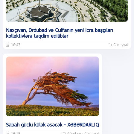
Naxçıvan, Ordubad və Culfanın yeni icra başçıları
kollektivlərə təqdim ediliblər
16:43
Cəmiyyət
Sabah güclü külək əsəcək - XƏBƏRDARLIQ
16:19
Gündəm / Cəmiyyət