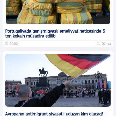
Portuqaliyada genişmiqyaslı əməliyyat nəticəsində 5
ton kokain müsadirə edilib
20:00
Dünya
Avropanın antimiqrant siyasəti: uduzan kim olacaq? -