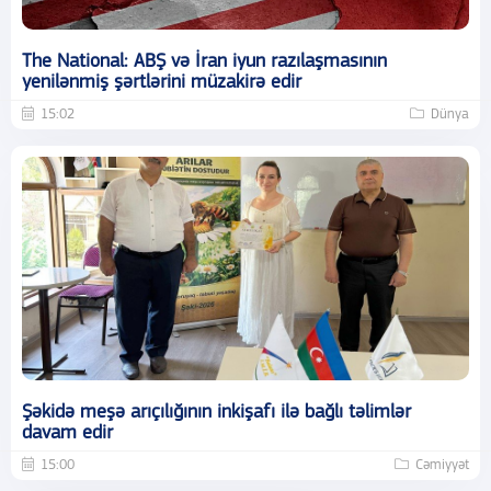
The National: ABŞ və İran iyun razılaşmasının
yenilənmiş şərtlərini müzakirə edir
15:02
Dünya
Şəkidə meşə arıçılığının inkişafı ilə bağlı təlimlər
davam edir
15:00
Cəmiyyət