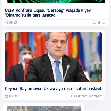
UEFA Konfrans Liqası: "Qarabağ" Polşada Kiyev
"Dinamo"su ilə qarşılaşacaq
09:13
İdman
Ceyhun Bayramovun Ukraynaya rəsmi səfəri başlayıb
08:58
Gündəm / Cəmiyyət