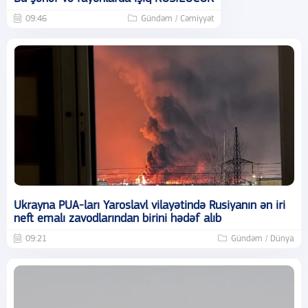
09:46
Gündəm / Cəmiyyət
Ukrayna PUA-ları Yaroslavl vilayətində Rusiyanın ən iri
neft emalı zavodlarından birini hədəf alıb
09:21
Gündəm / Dünya