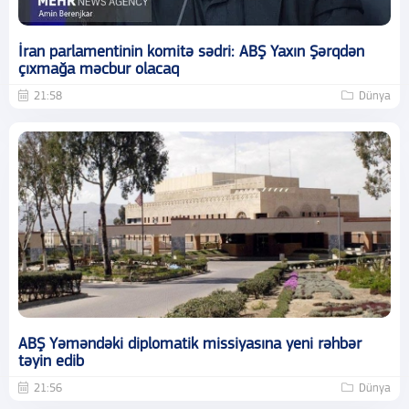
İran parlamentinin komitə sədri: ABŞ Yaxın Şərqdən
çıxmağa məcbur olacaq
21:58
Dünya
ABŞ Yəməndəki diplomatik missiyasına yeni rəhbər
təyin edib
21:56
Dünya