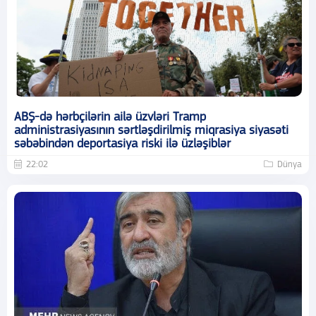
ABŞ-də hərbçilərin ailə üzvləri Tramp
administrasiyasının sərtləşdirilmiş miqrasiya siyasəti
səbəbindən deportasiya riski ilə üzləşiblər
22:02
Dünya