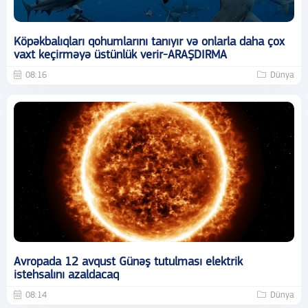
Köpəkbalıqları qohumlarını tanıyır və onlarla daha çox
vaxt keçirməyə üstünlük verir-ARAŞDIRMA
08:16
Dünya
Avropada 12 avqust Günəş tutulması elektrik
istehsalını azaldacaq
08:14
Dünya