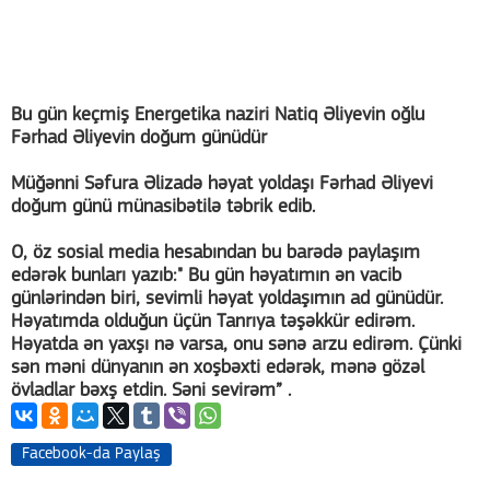
Bu gün keçmiş Energetika naziri Natiq Əliyevin oğlu
Fərhad Əliyevin doğum günüdür
Müğənni Səfura Əlizadə həyat yoldaşı Fərhad Əliyevi
doğum günü münasibətilə təbrik edib.
O, öz sosial media hesabından bu barədə paylaşım
edərək bunları yazıb:" Bu gün həyatımın ən vacib
günlərindən biri, sevimli həyat yoldaşımın ad günüdür.
Həyatımda olduğun üçün Tanrıya təşəkkür edirəm.
Həyatda ən yaxşı nə varsa, onu sənə arzu edirəm. Çünki
sən məni dünyanın ən xoşbəxti edərək, mənə gözəl
övladlar bəxş etdin. Səni sevirəm” .
Facebook-da Paylaş