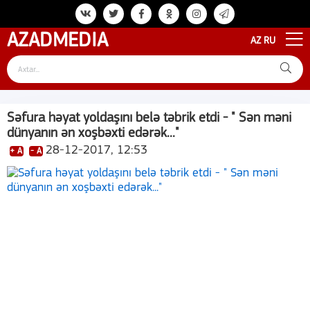
AZAD
MEDIA
AZ
RU
Səfura həyat yoldaşını belə təbrik etdi - " Sən məni
dünyanın ən xoşbəxti edərək..."
28-12-2017, 12:53
+ A
- A