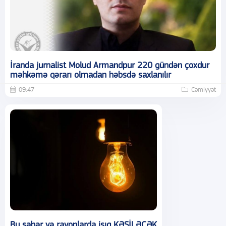
İranda jurnalist Molud Armandpur 220 gündən çoxdur
məhkəmə qərarı olmadan həbsdə saxlanılır
09:47
Cəmiyyət
Bu şəhər və rayonlarda işıq KƏSİLƏCƏK