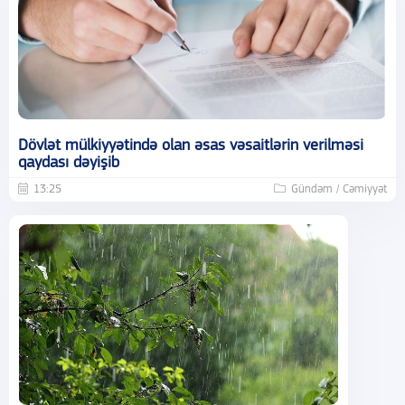
Dövlət mülkiyyətində olan əsas vəsaitlərin verilməsi
qaydası dəyişib
13:25
Gündəm / Cəmiyyət