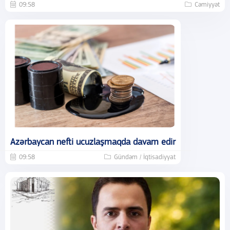
09:58
Cəmiyyət
Azərbaycan nefti ucuzlaşmaqda davam edir
09:58
Gündəm / İqtisadiyyat