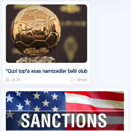
“Qızıl top”a əsas namizədlər bəlli olub
14:23
İdman