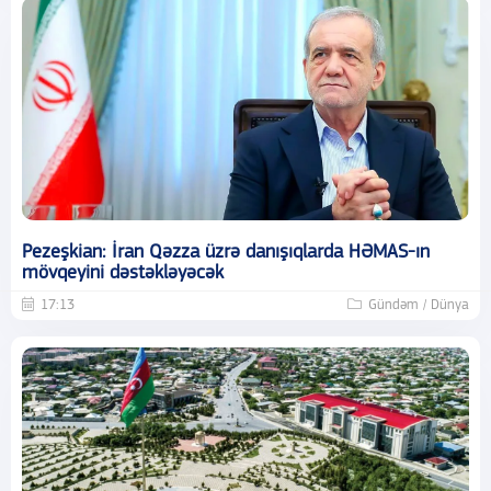
Pezeşkian: İran Qəzza üzrə danışıqlarda HƏMAS-ın
mövqeyini dəstəkləyəcək
17:13
Gündəm / Dünya