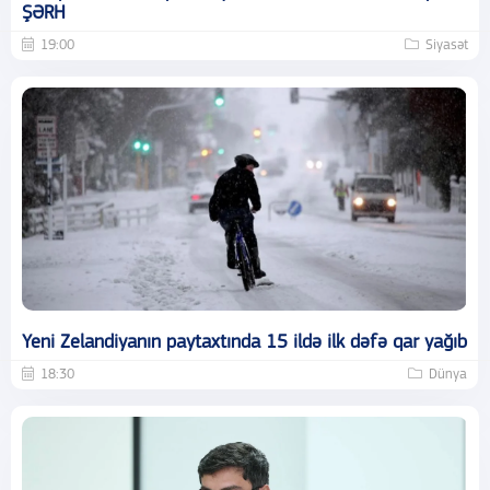
ŞƏRH
19:00
Siyasət
Yeni Zelandiyanın paytaxtında 15 ildə ilk dəfə qar yağıb
18:30
Dünya