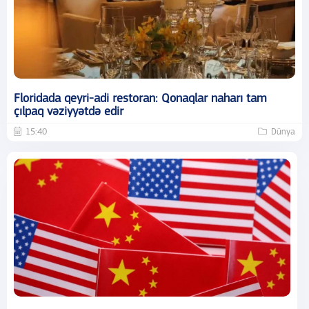
Floridada qeyri-adi restoran: Qonaqlar naharı tam
çılpaq vəziyyətdə edir
15:40
Dünya