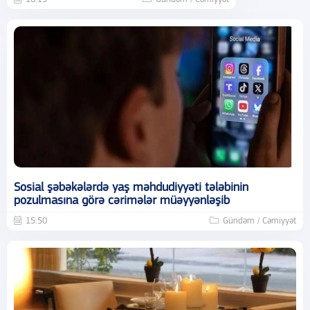
Sosial şəbəkələrdə yaş məhdudiyyəti tələbinin
pozulmasına görə cərimələr müəyyənləşib
15:50
Gündəm / Cəmiyyət