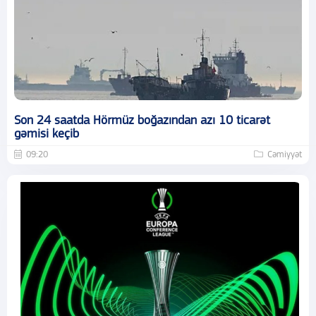
Son 24 saatda Hörmüz boğazından azı 10 ticarət
gəmisi keçib
09:20
Cəmiyyət