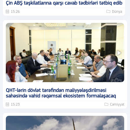
Çin ABŞ təşkilatlarına qarşı cavab tədbirləri tətbiq edib
15:26
Dünya
QHT-lərin dövlət tərəfindən maliyyələşdirilməsi
sahəsində vahid rəqəmsal ekosistem formalaşacaq
15:23
Cəmiyyət