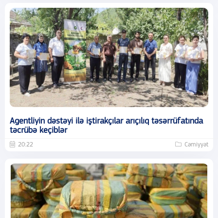
Agentliyin dəstəyi ilə iştirakçılar arıçılıq təsərrüfatında
təcrübə keçiblər
20:22
Cəmiyyət