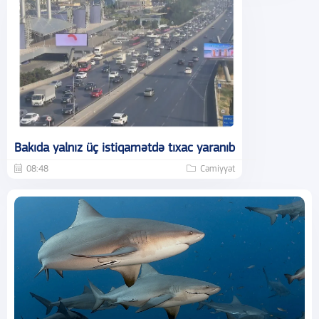
Bakıda yalnız üç istiqamətdə tıxac yaranıb
08:48
Cəmiyyət