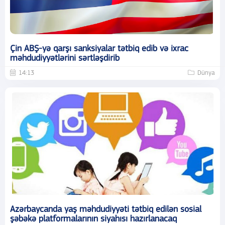
Çin ABŞ-yə qarşı sanksiyalar tətbiq edib və ixrac
məhdudiyyətlərini sərtləşdirib
14:13
Dünya
Azərbaycanda yaş məhdudiyyəti tətbiq edilən sosial
şəbəkə platformalarının siyahısı hazırlanacaq