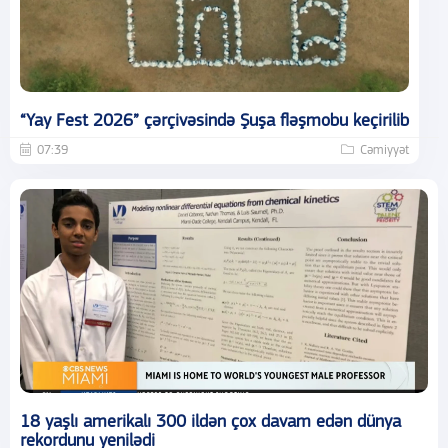
“Yay Fest 2026” çərçivəsində Şuşa fləşmobu keçirilib
07:39
Cəmiyyət
18 yaşlı amerikalı 300 ildən çox davam edən dünya
rekordunu yenilədi