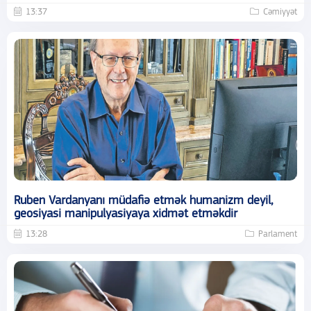
13:37
Cəmiyyət
Ruben Vardanyanı müdafiə etmək humanizm deyil,
geosiyasi manipulyasiyaya xidmət etməkdir
13:28
Parlament