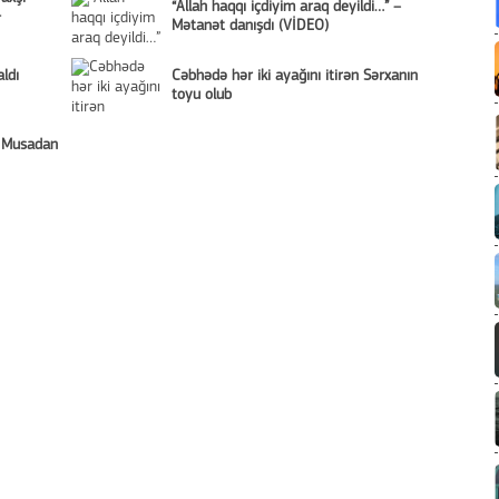
“Allah haqqı içdiyim araq deyildi…” –
-
Mətanət danışdı (VİDEO)
ldı
Cəbhədə hər iki ayağını itirən Sərxanın
toyu olub
a Musadan