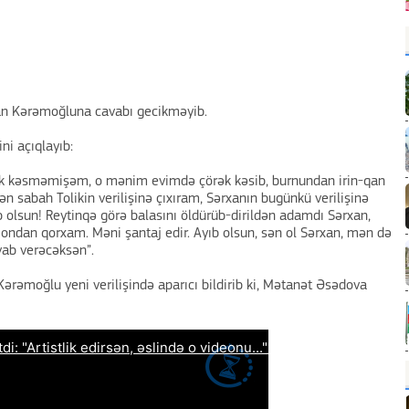
an Kərəmoğluna cavabı gecikməyib.
i açıqlayıb:
ək kəsməmişəm, o mənim evimdə çörək kəsib, burnundan irin-qan
Mən sabah Tolikin verilişinə çıxıram, Sərxanın bugünkü verilişinə
 olsun! Reytinqə görə balasını öldürüb-dirildən adamdı Sərxan,
n ondan qorxam. Məni şantaj edir. Ayıb olsun, sən ol Sərxan, mən də
vab verəcəksən”.
 Kərəmoğlu yeni verilişində aparıcı bildirib ki, Mətanət Əsədova