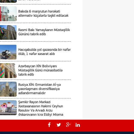
Bakıda 6 marşrutun hərəkəti
alternativ küçələrlə təşkil ediləcək
Rəsmi Bakı Yamaykanın Müstəqillik
Gününü təbrik edib
Hacıqabulda yol qəzasında bir nəfər
ölüb, 1 nəfər xəsarət alıb
Azərbaycan XİN Boliviyanı
Müstəqillik Günü münasibətilə
təbrik edib
Rusiya XİN: Ermənistan Aİ-yə
yaxınlaşmanı diversifikasiya
adlandırmamalıdır
Şəmkir Rayon Mərkəzi
Xəstəxanasının Həkimi Ceyhun
Rəsulov Və Arvadı Arzu
Əskərovanın Icra Etdiyi Mioma
Əməliyyatından Sonra Qadının
Azərbaycanda şahmatın inkişafı və
Ölümü Ilə Bağlı Şəmkir Rayon
beynəlxalq əməkdaşlıq müzakirə
Prokrurluğunda Araşdırma Aparılır
edilib