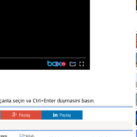
anla seçin və Ctrl+Enter düyməsini basın.
Paylaş
Paylaş
axşı