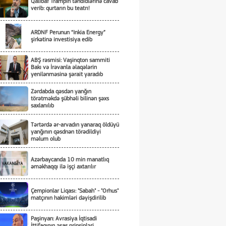
Qalibaf Trampın təhdidlərinə cavab
verib: qurtarın bu teatrı!
ARDNF Perunun “Inkia Energy”
şirkətinə investisiya edib
ABŞ rəsmisi: Vaşinqton sammiti
Bakı və İrəvanla əlaqələrin
yenilənməsinə şərait yaradıb
Zərdabda qəsdən yanğın
törətməkdə şübhəli bilinən şəxs
saxlanılıb
Tərtərdə ər-arvadın yanaraq öldüyü
yanğının qəsdnən törədildiyi
məlum olub
Azərbaycanda 10 min manatlıq
əməkhaqqı ilə işçi axtarılır
Çempionlar Liqası: "Sabah" - "Orhus"
matçının hakimləri dəyişdirilib
Paşinyan: Avrasiya İqtisadi
İttifaqının əsas prinsipləri