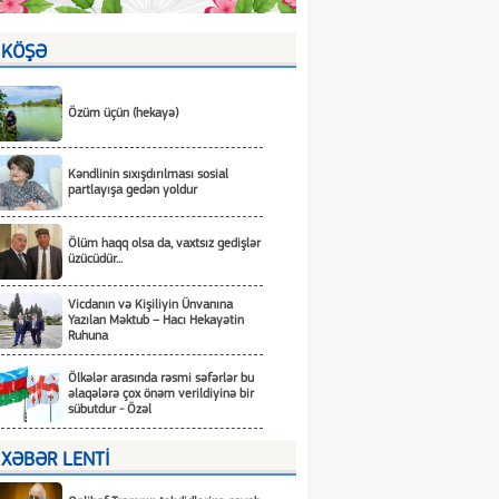
KÖŞƏ
Özüm üçün (hekayə)
Kəndlinin sıxışdırılması sosial
partlayışa gedən yoldur
Ölüm haqq olsa da, vaxtsız gedişlər
üzücüdür...
Vicdanın və Kişiliyin Ünvanına
Yazılan Məktub – Hacı Hekayətin
Ruhuna
Ölkələr arasında rəsmi səfərlər bu
əlaqələrə çox önəm verildiyinə bir
sübutdur - Özəl
XƏBƏR LENTİ