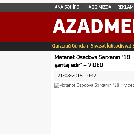
ANA SƏHİFƏ
HAQQIMIZDA
REKLAM
AZADME
Qarabağ
Gündəm
Siyasət
İqtisadiyyat
Mətanət Əsədova Sərxanın “18 + 
şantaj edir” – VİDEO
21-08-2018, 10:42