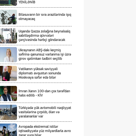
YENİLƏNİB
Biləsuvarın bir sıra ərazilərində işıq
olmayacaq
Uqanda Qəzza zolağına beynəlxalq
sabitləşdirmə qüvvələri
çərçivəsində hərbçi göndərəcək
Ukraynanın ABŞ-dakı keçmiş
səfirinə qanunsuz varlanma işi üzrə
girov qətimkan tədbiri seçilib
Vatikanın yüksək səviyyəli
diplomatı avqustun sonunda
Moskvaya səfər edə bilər
İmran Xanın 100-dən çox tərəfdarı
həbs edilib - KİV
Türkiyədə yük avtomobili nəqliyyat
vasitələrinə çırpılıb, ölən və
yaralananlar var
Avropada ekstremal istilər
iqtisadiyyata yüz milyardlarla avro
zərər vura bilər