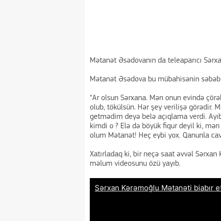
Mətanət Əsədovanın da teleaparıcı Sərx
Mətanət Əsədova bu mübahisənin səbəbin
“Ar olsun Sərxana. Mən onun evində çör
olub, tökülsün. Hər şey verilişə görədir. 
getmədim deyə belə açıqlama verdi. Ayıb
kimdi o ? Elə də böyük fiqur deyil ki, mə
olum Mətanət! Heç eybi yox. Qanunla ca
Xatırladaq ki, bir neçə saat əvvəl Sərxan
məlum videosunu özü yayıb.