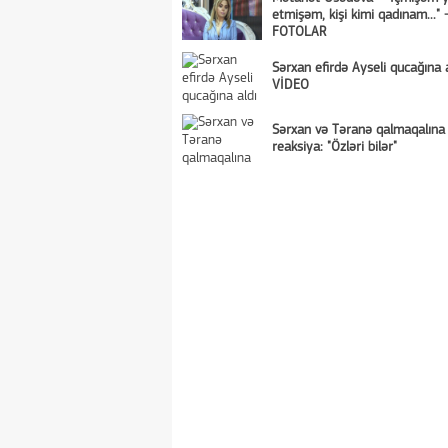
etmişəm, kişi kimi qadınam..." 
FOTOLAR
Sərxan efirdə Ayseli qucağına a
VİDEO
Sərxan və Təranə qalmaqalın
reaksiya: "Özləri bilər"