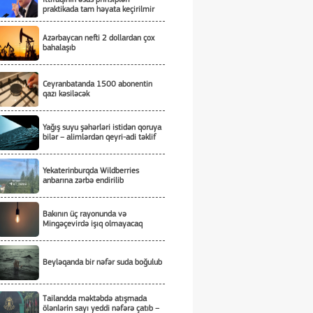
praktikada tam həyata keçirilmir
Azərbaycan nefti 2 dollardan çox
bahalaşıb
Ceyranbatanda 1500 abonentin
qazı kəsiləcək
Yağış suyu şəhərləri istidən qoruya
bilər – alimlərdən qeyri-adi təklif
Yekaterinburqda Wildberries
anbarına zərbə endirilib
Bakının üç rayonunda və
Mingəçevirdə işıq olmayacaq
Beyləqanda bir nəfər suda boğulub
Tailandda məktəbdə atışmada
ölənlərin sayı yeddi nəfərə çatıb –