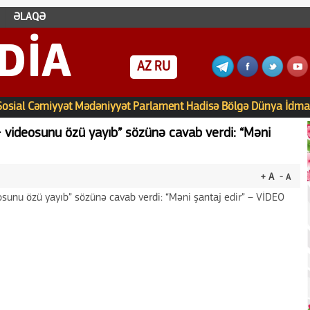
ƏLAQƏ
DIA
AZ
RU
Sosial
Cəmiyyət
Mədəniyyət
Parlament
Hadisə
Bölgə
Dünya
İdma
videosunu özü yayıb” sözünə cavab verdi: “Məni
+ A
- A