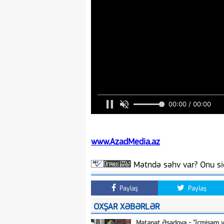
www.AzadMedia.az
Mətndə səhv var? Onu siç
Paylaş
Paylaş
OXŞAR XƏBƏRLƏR
Mətanət Əsədova - "İçmişəm y