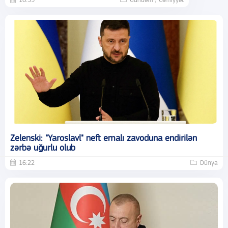
16:39
Gündəm / Cəmiyyət
Zelenski: "Yaroslavl" neft emalı zavoduna endirilən
zərbə uğurlu olub
16:22
Dünya