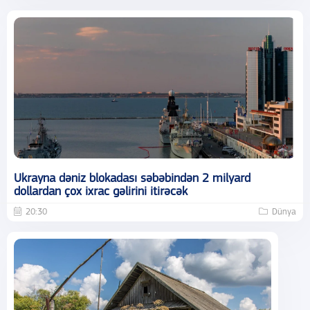
Ukrayna dəniz blokadası səbəbindən 2 milyard
dollardan çox ixrac gəlirini itirəcək
20:30
Dünya