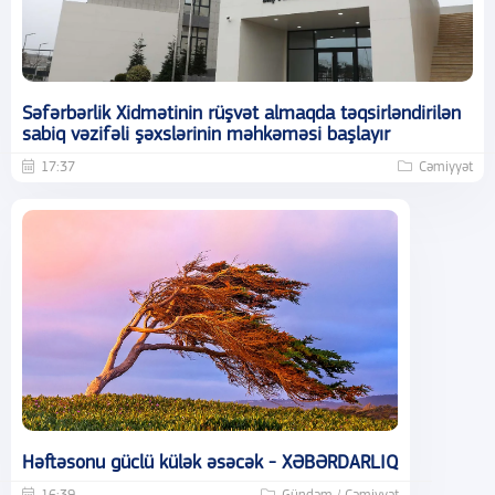
Səfərbərlik Xidmətinin rüşvət almaqda təqsirləndirilən
sabiq vəzifəli şəxslərinin məhkəməsi başlayır
17:37
Cəmiyyət
Həftəsonu güclü külək əsəcək - XƏBƏRDARLIQ