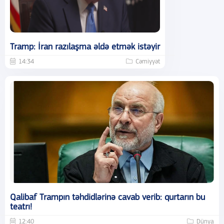
Tramp: İran razılaşma əldə etmək istəyir
14:34
Cəmiyyət
Qalibaf Trampın təhdidlərinə cavab verib: qurtarın bu
teatrı!
12:40
Dünya