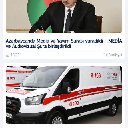
Azərbaycanda Media və Yayım Şurası yaradıldı – MEDİA
və Audiovizual Şura birləşdirildi
16:22
Cəmiyyət