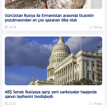
Gürcüstan Rusiya ilə Ermənistan arasında ticarətin
pozulmasından ən çox qazanan ölkə olub
22:23
Dünya
ABŞ Senatı Rusiyaya qarşı yeni sanksiyalar haqqında
qanun layihəsini təsdiqləyib
22:21
Dünya