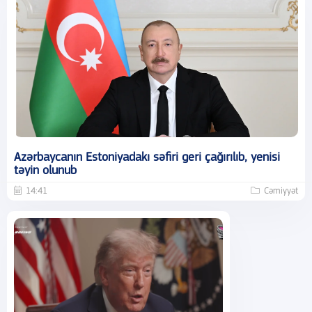
Azərbaycanın Estoniyadakı səfiri geri çağırılıb, yenisi
təyin olunub
14:41
Cəmiyyət