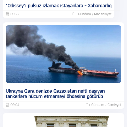
“Odissey”i pulsuz izləmək istəyənlərə - Xəbərdarlıq
09:22
Gündəm / Mədəniyyət
Ukrayna Qara dənizdə Qazaxıstan nefti daşıyan
tankerlərə hücum etməməyi öhdəsinə götürüb
09:04
Gündəm / Cəmiyyət