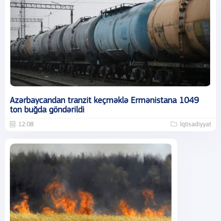
Azərbaycandan tranzit keçməklə Ermənistana 1049
ton buğda göndərildi
12:08
İqtisadiyyat