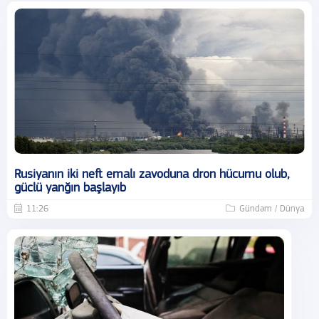
Rusiyanın iki neft emalı zavoduna dron hücumu olub,
güclü yanğın başlayıb
11:26
Gündəm / Dünya