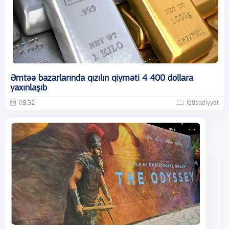
Əmtəə bazarlarında qızılın qiyməti 4 400 dollara
yaxınlaşıb
09:32
İqtisadiyyat