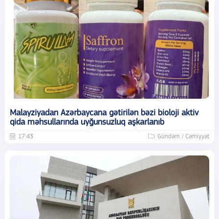
Malayziyadan Azərbaycana gətirilən bəzi bioloji aktiv
qida məhsullarında uyğunsuzluq aşkarlanıb
17:43
Gündəm / Cəmiyyət