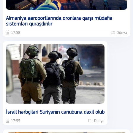
Almaniya aeroportlarında dronlara qarşı müdafiə
sistemləri quraşdırılır
17:58
Dünya
İsrail hərbçiləri Suriyanın cənubuna daxil olub
17:55
Dünya