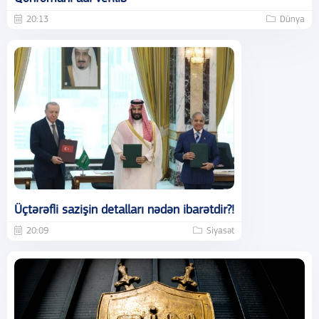
20:13
Dünya
Üçtərəfli sazişin detalları nədən ibarətdir?!
20:09
Siyasət