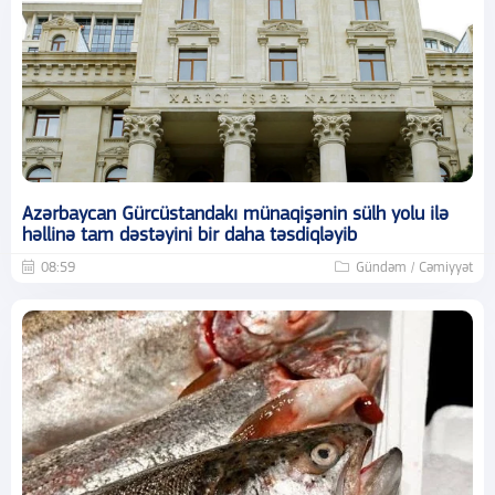
Azərbaycan Gürcüstandakı münaqişənin sülh yolu ilə
həllinə tam dəstəyini bir daha təsdiqləyib
08:59
Gündəm / Cəmiyyət