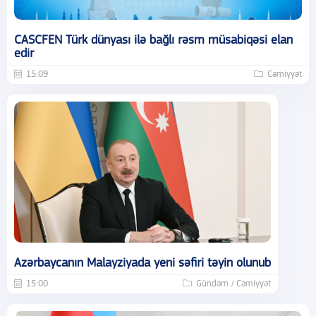
CASCFEN Türk dünyası ilə bağlı rəsm müsabiqəsi elan
edir
15:09
Cəmiyyət
Azərbaycanın Malayziyada yeni səfiri təyin olunub
15:00
Gündəm / Cəmiyyət