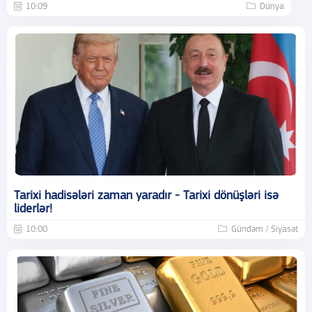
10:09
Dünya
Tarixi hadisələri zaman yaradır - Tarixi dönüşləri isə
liderlər!
10:00
Gündəm / Siyasət