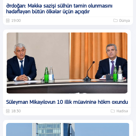
Ərdoğan: Məkkə sazişi sülhün təmin olunmasını
hədəfləyən bütün ölkələr üçün açıqdır
19:00
Dünya
Süleyman Mikayılovun 10 illik müavininə hökm oxundu
18:30
Hadisə