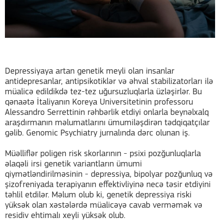
Depressiyaya artan genetik meyli olan insanlar
antidepresanlar, antipsikotiklər və əhval stabilizatorları ilə
müalicə edildikdə tez-tez uğursuzluqlarla üzləşirlər. Bu
qənaətə İtaliyanın Koreya Universitetinin professoru
Alessandro Serrettinin rəhbərlik etdiyi onlarla beynəlxalq
araşdırmanın məlumatlarını ümumiləşdirən tədqiqatçılar
gəlib. Genomic Psychiatry jurnalında dərc olunan iş.
Müəlliflər poligen risk skorlarının - psixi pozğunluqlarla
əlaqəli irsi genetik variantların ümumi
qiymətləndirilməsinin - depressiya, bipolyar pozğunluq və
şizofreniyada terapiyanın effektivliyinə necə təsir etdiyini
təhlil etdilər. Məlum olub ki, genetik depressiya riski
yüksək olan xəstələrdə müalicəyə cavab verməmək və
residiv ehtimalı xeyli yüksək olub.