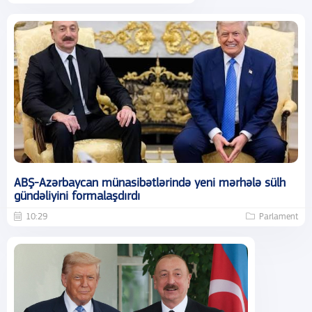
ABŞ-Azərbaycan münasibətlərində yeni mərhələ sülh
gündəliyini formalaşdırdı
10:29
Parlament