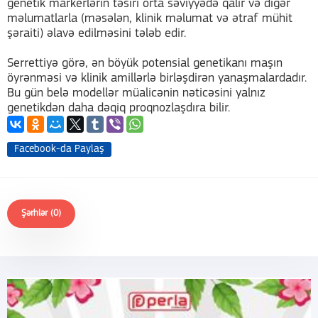
genetik markerlərin təsiri orta səviyyədə qalır və digər
məlumatlarla (məsələn, klinik məlumat və ətraf mühit
şəraiti) əlavə edilməsini tələb edir.
Serrettiyə görə, ən böyük potensial genetikanı maşın
öyrənməsi və klinik amillərlə birləşdirən yanaşmalardadır.
Bu gün belə modellər müalicənin nəticəsini yalnız
genetikdən daha dəqiq proqnozlaşdıra bilir.
Facebook-da Paylaş
Şərhlər (0)