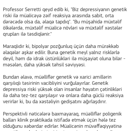
Professor Serretti qeyd edib ki, "Biz depressiyanın genetik
riski ilə müalicəyə zəif reaksiya arasında sabit, orta
dərəcədə olsa da, əlaqə tapdıq". "Bu müşahidə müxtəlif
ölkələrdə, müxtəlif müalicə növləri və müxtəlif xəstələr
qrupları ilə təsdiqlənir."
Maraqlıdır ki, bipolyar pozğunluq üçün daha mürəkkəb
əlaqələr aşkar edilir. Buna genetik meyl yalnız risklərlə
deyil, həm də idrak üstünlükləri ilə müşayiət oluna bilər -
məsələn, daha yüksək təhsil səviyyəsi.
Bundan əlavə, müəlliflər genetik və xarici amillərin
qarşılıqlı təsirinin vacibliyini vurğulayırlar. Genetik
depressiya riski yüksək olan insanlar həyatın çətinlikləri
ilə daha tez-tez qarşılaşır və onlara daha güclü reaksiya
verirlər ki, bu da xəstəliyin gedişatını ağırlaşdırır.
Perspektivli nəticələrə baxmayaraq, müəlliflər poligenik
balları klinik praktikada istifadə etmək üçün hələ tez
olduğunu xəbərdar edirlər. Müalicənin müvəffəqiyyətinə