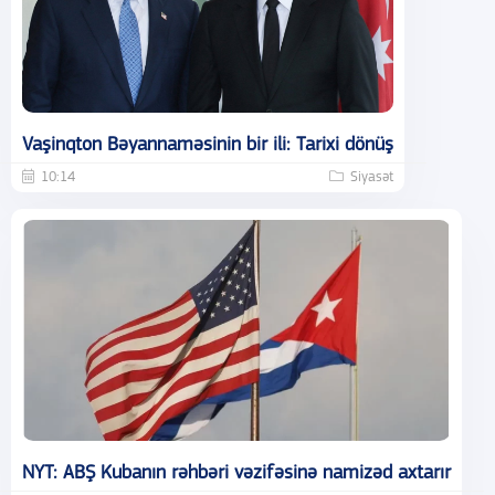
Vaşinqton Bəyannaməsinin bir ili: Tarixi dönüş
10:14
Siyasət
NYT: ABŞ Kubanın rəhbəri vəzifəsinə namizəd axtarır