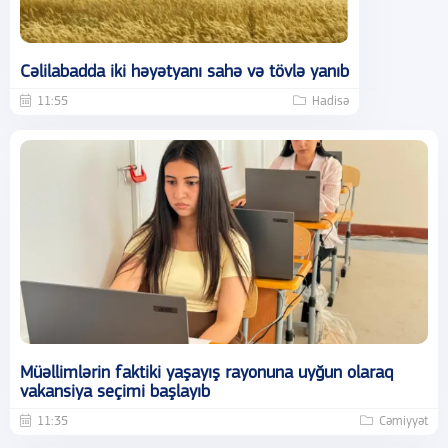
Cəlilabadda iki həyətyanı sahə və tövlə yanıb
11:55
Hadisə
Müəllimlərin faktiki yaşayış rayonuna uyğun olaraq
vakansiya seçimi başlayıb
11:35
Cəmiyyət