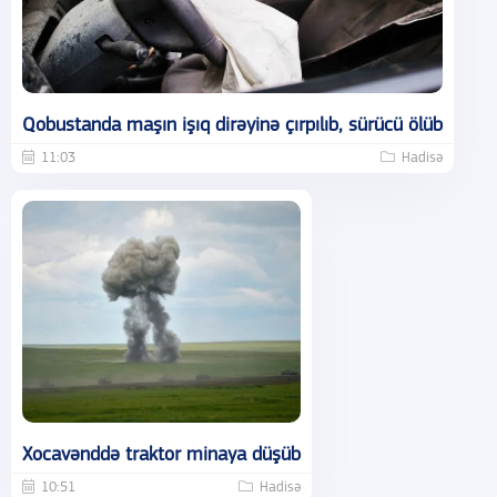
Qobustanda maşın işıq dirəyinə çırpılıb, sürücü ölüb
11:03
Hadisə
Xocavənddə traktor minaya düşüb
10:51
Hadisə