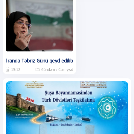
İranda Təbriz Günü qeyd edilib
15:12
Gündəm / Cəmiyyət