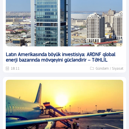
Latın Amerikasında böyük investisiya: ARDNF qlobal
enerji bazarında mövqeyini gücləndirir – TƏHLİL
18:11
Gündəm / Siyasət