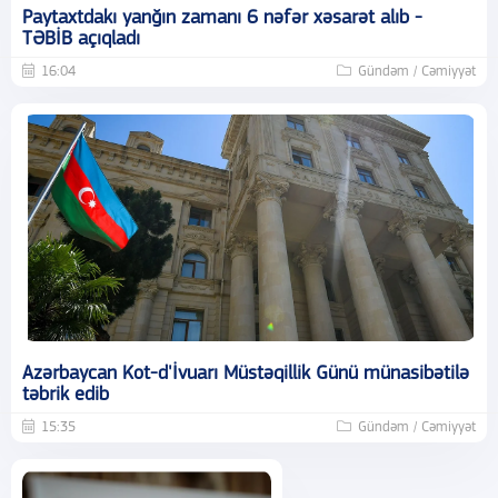
Paytaxtdakı yanğın zamanı 6 nəfər xəsarət alıb -
TƏBİB açıqladı
16:04
Gündəm / Cəmiyyət
Azərbaycan Kot-d'İvuarı Müstəqillik Günü münasibətilə
təbrik edib
15:35
Gündəm / Cəmiyyət