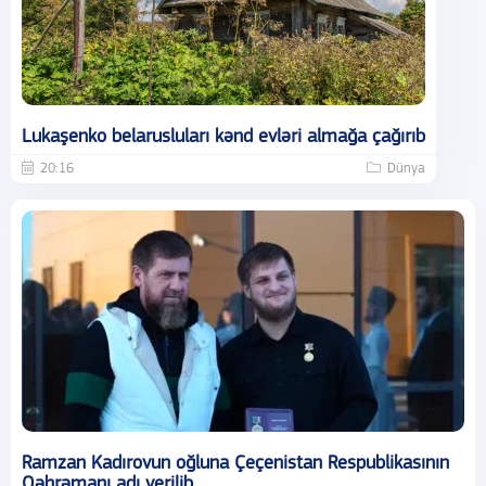
Lukaşenko belarusluları kənd evləri almağa çağırıb
20:16
Dünya
Ramzan Kadırovun oğluna Çeçenistan Respublikasının
Qəhrəmanı adı verilib