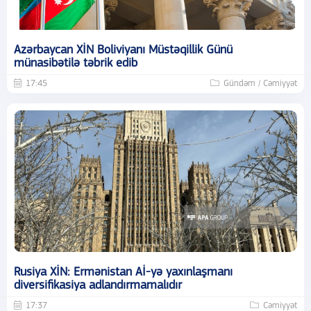
Azərbaycan XİN Boliviyanı Müstəqillik Günü
münasibətilə təbrik edib
17:45
Gündəm / Cəmiyyət
Rusiya XİN: Ermənistan Aİ-yə yaxınlaşmanı
diversifikasiya adlandırmamalıdır
17:37
Cəmiyyət