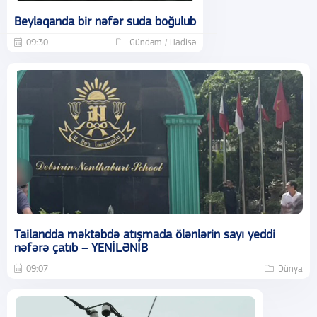
Beyləqanda bir nəfər suda boğulub
09:30
Gündəm / Hadisə
Tailandda məktəbdə atışmada ölənlərin sayı yeddi
nəfərə çatıb – YENİLƏNİB
09:07
Dünya