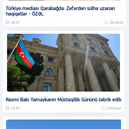
Türkiyə mediası Qarabağda: Zəfərdən sülhə uzanan
həqiqətlər - ÖZƏL
18:59
Qarabağ
Rəsmi Bakı Yamaykanın Müstəqillik Gününü təbrik edib
18:30
Cəmiyyət