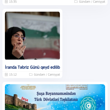
15:35
Gündəm / Cəmiyyət
İranda Təbriz Günü qeyd edilib
15:12
Gündəm / Cəmiyyət