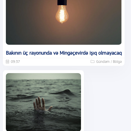
Bakının üç rayonunda və Mingəçevirdə işıq olmayacaq
09:37
Gündəm / Bölgə