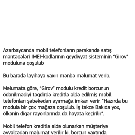
Azərbaycanda mobil telefonların pərakəndə satış
məntəqələri IMEI-kodlarının qeydiyyat sisteminin “Girov”
moduluna qoşulub
Bu barədə layihəyə yaxın mənbə məlumat verib.
Məlumata görə, “Girov” modulu kredit borcunun
ödənilmədiyi təqdirdə kreditlə əldə edilmiş mobil
telefonları şəbəkədən ayırmağa imkan verir. “Hazırda bu
modula bir çox mağaza qoşulub. İş təkcə Bakıda yox,
ölkənin digər rayonlarında da həyata keçirilir”.
Mobil telefon kreditlə əldə olunarkən müştəriyə
əvvəlcədən məlumat verilir ki, borcun vaxtında