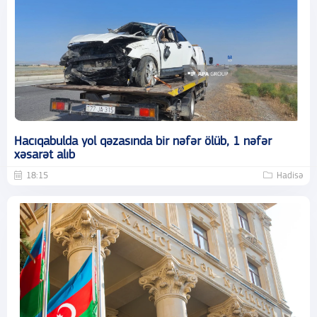
Hacıqabulda yol qəzasında bir nəfər ölüb, 1 nəfər
xəsarət alıb
18:15
Hadisə