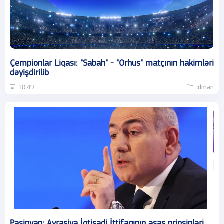
Çempionlar Liqası: "Sabah" - "Orhus" matçının hakimləri
dəyişdirilib
10:49
İdman
Paşinyan: Avrasiya İqtisadi İttifaqının əsas prinsipləri