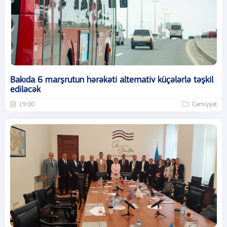
Bakıda 6 marşrutun hərəkəti alternativ küçələrlə təşkil
ediləcək
19:00
Cəmiyyət