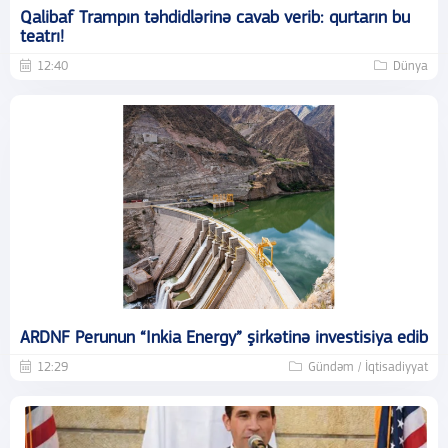
Qalibaf Trampın təhdidlərinə cavab verib: qurtarın bu
teatrı!
12:40
Dünya
ARDNF Perunun “Inkia Energy” şirkətinə investisiya edib
12:29
Gündəm / İqtisadiyyat