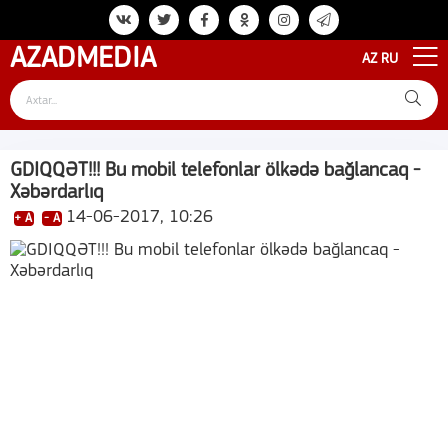
AZAD
MEDIA
AZ
RU
GDIQQƏT!!! Bu mobil telefonlar ölkədə bağlancaq -
Xəbərdarlıq
14-06-2017, 10:26
+ A
- A