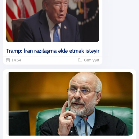
Tramp: İran razılaşma əldə etmək istəyir
14:34
Cəmiyyət