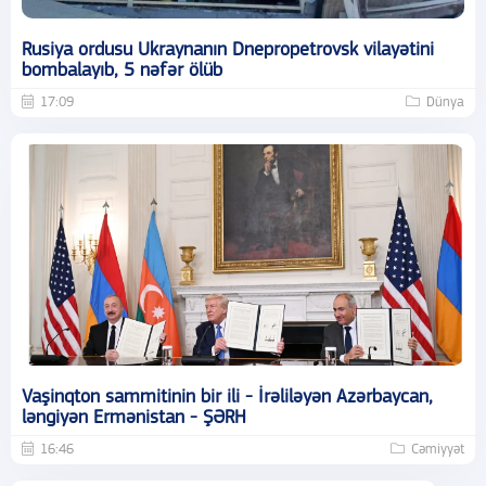
Rusiya ordusu Ukraynanın Dnepropetrovsk vilayətini
bombalayıb, 5 nəfər ölüb
17:09
Dünya
Vaşinqton sammitinin bir ili - İrəliləyən Azərbaycan,
ləngiyən Ermənistan - ŞƏRH
16:46
Cəmiyyət