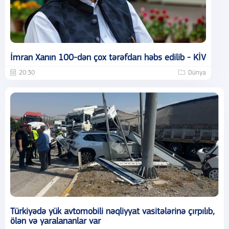
İmran Xanın 100-dən çox tərəfdarı həbs edilib - KİV
20:30
Dünya
Türkiyədə yük avtomobili nəqliyyat vasitələrinə çırpılıb,
ölən və yaralananlar var