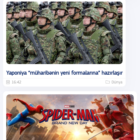
Yaponiya “müharibənin yeni formalarına” hazırlaşır
16:42
Dünya