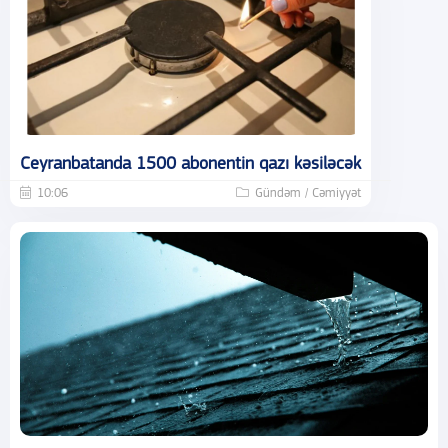
Ceyranbatanda 1500 abonentin qazı kəsiləcək
10:06
Gündəm / Cəmiyyət