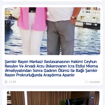
Şəmkir Rayon Mərkəzi Xəstəxanasının Həkimi Ceyhun
Rəsulov Və Arvadı Arzu Əskərovanın Icra Etdiyi Mioma
Əməliyyatından Sonra Qadının Ölümü Ilə Bağlı Şəmkir
Rayon Prokrurluğunda Araşdırma Aparılır
17:29
Gündəm