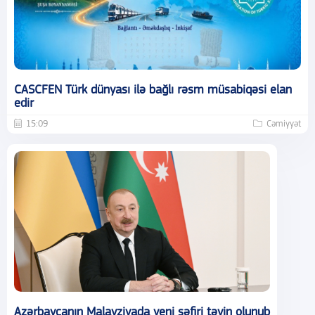
CASCFEN Türk dünyası ilə bağlı rəsm müsabiqəsi elan
edir
15:09
Cəmiyyət
Azərbaycanın Malayziyada yeni səfiri təyin olunub