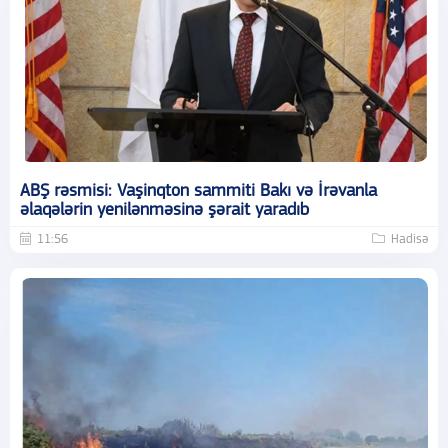
ABŞ rəsmisi: Vaşinqton sammiti Bakı və İrəvanla
əlaqələrin yenilənməsinə şərait yaradıb
11:56
Hadisə