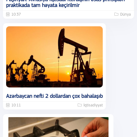
praktikada tam həyata keçirilmir
10:37
Dünya
Azərbaycan nefti 2 dollardan çox bahalaşıb
10:11
İqtisadiyyat