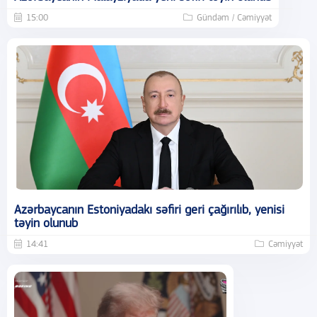
15:00
Gündəm / Cəmiyyət
Azərbaycanın Estoniyadakı səfiri geri çağırılıb, yenisi
təyin olunub
14:41
Cəmiyyət