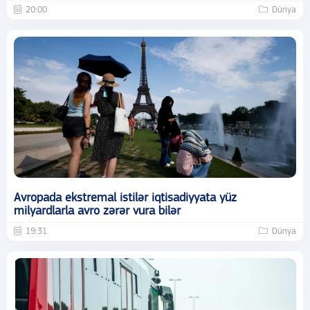
20:00
Dünya
Avropada ekstremal istilər iqtisadiyyata yüz
milyardlarla avro zərər vura bilər
19:31
Dünya