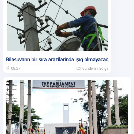
Biləsuvarın bir sıra ərazilərində işıq olmayacaq
08:57
Gündəm / Bölgə