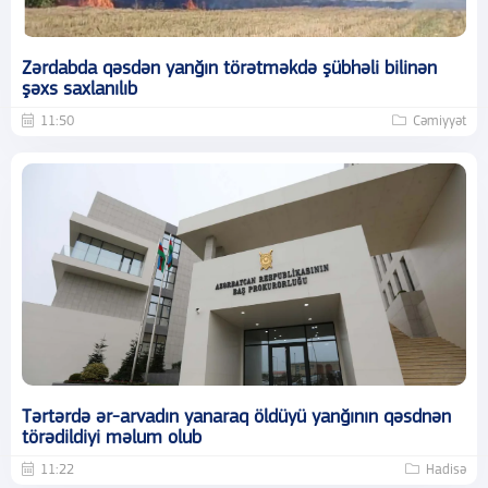
Zərdabda qəsdən yanğın törətməkdə şübhəli bilinən
şəxs saxlanılıb
11:50
Cəmiyyət
Tərtərdə ər-arvadın yanaraq öldüyü yanğının qəsdnən
törədildiyi məlum olub
11:22
Hadisə