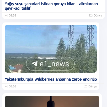
Yağış suyu şəhərləri istidən qoruya bilər – alimlərdən
qeyri-adi təklif
09:59
Dünya
Yekaterinburqda Wildberries anbarına zərbə endirilib
09:56
Dünya