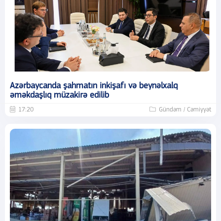
Azərbaycanda şahmatın inkişafı və beynəlxalq
əməkdaşlıq müzakirə edilib
17:20
Gündəm / Cəmiyyət