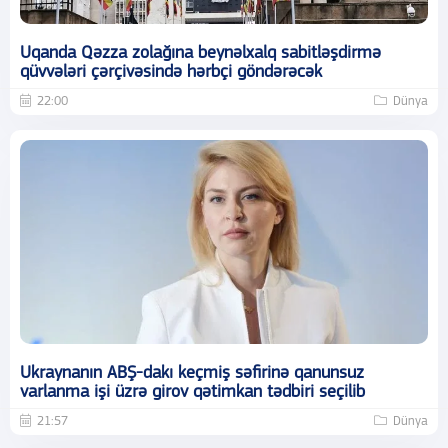
Uqanda Qəzza zolağına beynəlxalq sabitləşdirmə
qüvvələri çərçivəsində hərbçi göndərəcək
22:00
Dünya
Ukraynanın ABŞ-dakı keçmiş səfirinə qanunsuz
varlanma işi üzrə girov qətimkan tədbiri seçilib
21:57
Dünya