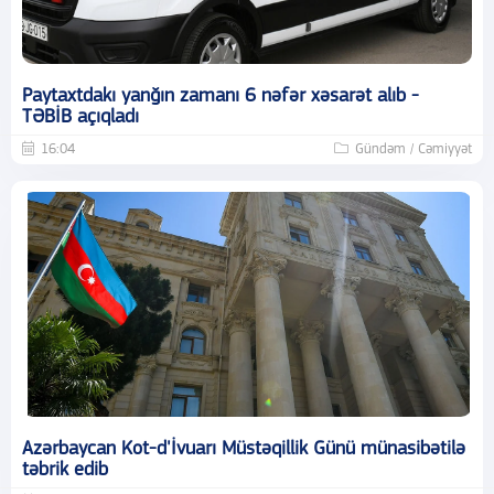
Paytaxtdakı yanğın zamanı 6 nəfər xəsarət alıb -
TƏBİB açıqladı
16:04
Gündəm / Cəmiyyət
Azərbaycan Kot-d'İvuarı Müstəqillik Günü münasibətilə
təbrik edib