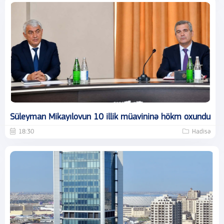
Süleyman Mikayılovun 10 illik müavininə hökm oxundu
18:30
Hadisə