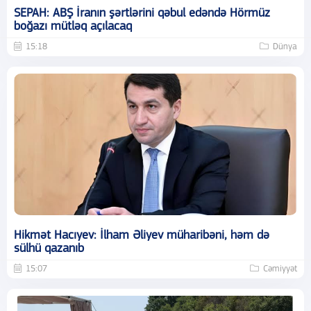
SEPAH: ABŞ İranın şərtlərini qəbul edəndə Hörmüz
boğazı mütləq açılacaq
15:18
Dünya
Hikmət Hacıyev: İlham Əliyev müharibəni, həm də
sülhü qazanıb
15:07
Cəmiyyət