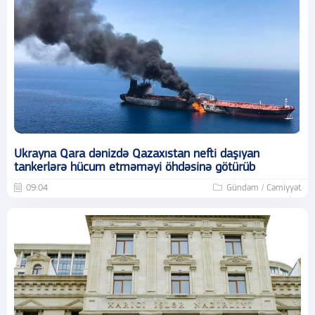
Ukrayna Qara dənizdə Qazaxıstan nefti daşıyan
tankerlərə hücum etməməyi öhdəsinə götürüb
09:04
Gündəm / Cəmiyyət