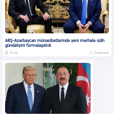
ABŞ-Azərbaycan münasibətlərində yeni mərhələ sülh
gündəliyini formalaşdırdı
10:29
Parlament