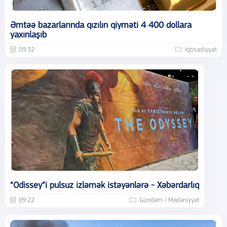
Əmtəə bazarlarında qızılın qiyməti 4 400 dollara
yaxınlaşıb
09:32
İqtisadiyyat
“Odissey”i pulsuz izləmək istəyənlərə - Xəbərdarlıq
09:22
Gündəm / Mədəniyyət