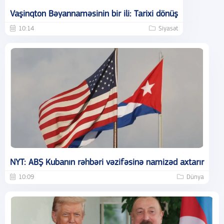
Vaşinqton Bəyannaməsinin bir ili: Tarixi dönüş
10:14
Siyasət
NYT: ABŞ Kubanın rəhbəri vəzifəsinə namizəd axtarır
10:09
Dünya