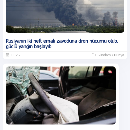
Rusiyanın iki neft emalı zavoduna dron hücumu olub,
güclü yanğın başlayıb
11:26
Gündəm / Dünya