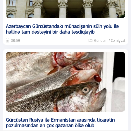
Azərbaycan Gürcüstandakı münaqişənin sülh yolu ilə
həllinə tam dəstəyini bir daha təsdiqləyib
08:59
Gündəm / Cəmiyyət
Gürcüstan Rusiya ilə Ermənistan arasında ticarətin
pozulmasından ən çox qazanan ölkə olub