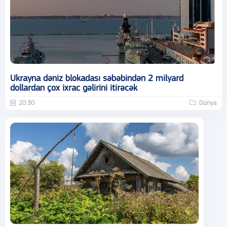
Ukrayna dəniz blokadası səbəbindən 2 milyard
dollardan çox ixrac gəlirini itirəcək
20:30
Dünya