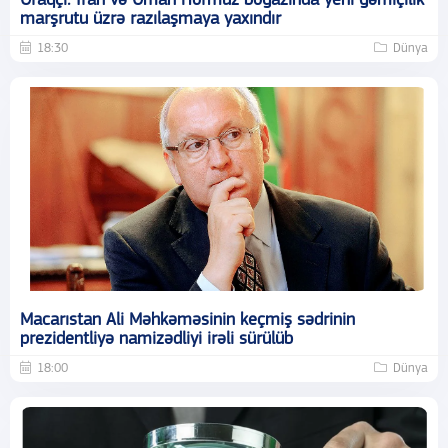
Əraqçi: İran və Oman Hörmüz boğazında yeni gəmiçilik
marşrutu üzrə razılaşmaya yaxındır
18:30
Dünya
Macarıstan Ali Məhkəməsinin keçmiş sədrinin
prezidentliyə namizədliyi irəli sürülüb
18:00
Dünya