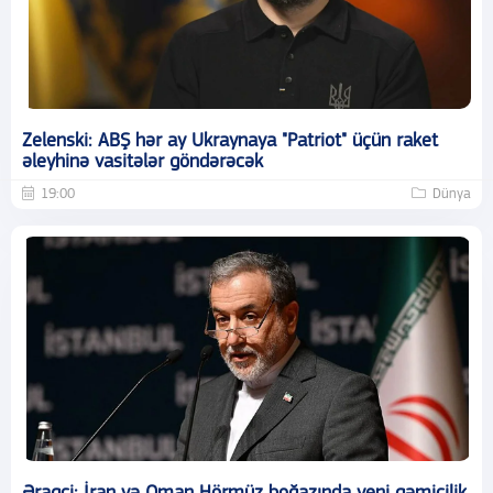
Zelenski: ABŞ hər ay Ukraynaya "Patriot" üçün raket
əleyhinə vasitələr göndərəcək
19:00
Dünya