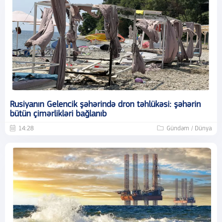
Rusiyanın Gelencik şəhərində dron təhlükəsi: şəhərin
bütün çimərlikləri bağlanıb
14:28
Gündəm / Dünya