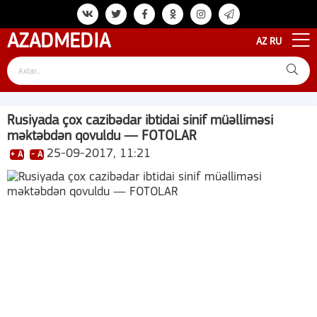
AZAD
MEDIA
AZ
RU
Rusiyada çox cazibədar ibtidai sinif müəlliməsi
məktəbdən qovuldu — FOTOLAR
25-09-2017, 11:21
+ A
- A