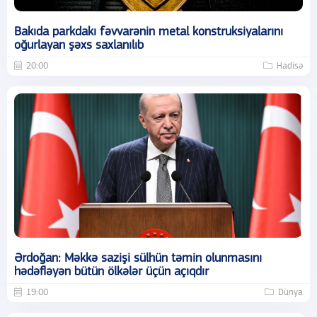
Bakıda parkdakı fəvvarənin metal konstruksiyalarını
oğurlayan şəxs saxlanılıb
20:00
Hadisə
Ərdoğan: Məkkə sazişi sülhün təmin olunmasını
hədəfləyən bütün ölkələr üçün açıqdır
19:00
Dünya