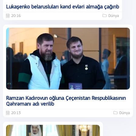
Lukaşenko belarusluları kənd evləri almağa çağırıb
20:16
Dünya
Ramzan Kadırovun oğluna Çeçenistan Respublikasının
Qəhrəmanı adı verilib
20:13
Dünya