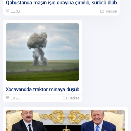
Qobustanda maşın işıq dirəyinə çırpılıb, sürücü ölüb
11:03
Hadisə
Xocavənddə traktor minaya düşüb
10:51
Hadisə