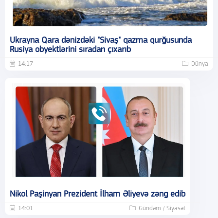
Ukrayna Qara dənizdəki "Sivaş" qazma qurğusunda
Rusiya obyektlərini sıradan çıxarıb
14:17
Dünya
Nikol Paşinyan Prezident İlham Əliyevə zəng edib
14:01
Gündəm / Siyasət