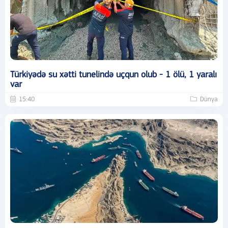
Türkiyədə su xətti tunelində uçqun olub - 1 ölü, 1 yaralı
var
15:40
Dünya