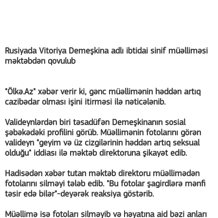
Rusiyada Vitoriya Demeşkina adlı ibtidai sinif müəlliməsi
məktəbdən qovulub
"Ölkə.Az" xəbər verir ki, gənc müəllimənin həddən artıq
cazibədar olması işini itirməsi ilə nəticələnib.
Valideynlərdən biri təsadüfən Demeşkinanın sosial
şəbəkədəki profilini görüb. Müəllimənin fotolarını görən
valideyn "geyim və üz cizgilərinin həddən artıq seksual
olduğu" iddiası ilə məktəb direktoruna şikayət edib.
Hadisədən xəbər tutan məktəb direktoru müəllimədən
fotolarını silməyi tələb edib. "Bu fotolar şagirdlərə mənfi
təsir edə bilər"-deyərək reaksiya göstərib.
Müəllimə isə fotoları silməyib və həyatına aid bəzi anları