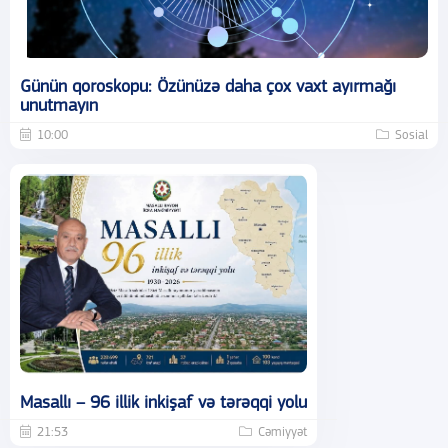
Günün qoroskopu: Özünüzə daha çox vaxt ayırmağı
unutmayın
10:00
Sosial
Masallı – 96 illik inkişaf və tərəqqi yolu
21:53
Cəmiyyət