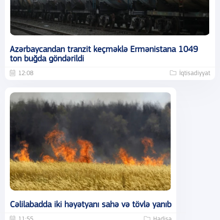
Azərbaycandan tranzit keçməklə Ermənistana 1049
ton buğda göndərildi
12:08
İqtisadiyyat
Cəlilabadda iki həyətyanı sahə və tövlə yanıb
11:55
Hadisə