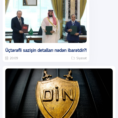
Üçtərəfli sazişin detalları nədən ibarətdir?!
20:09
Siyasət