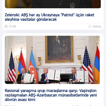
Zelenski: ABŞ hər ay Ukraynaya "Patriot" üçün raket
əleyhinə vasitələr göndərəcək
17:00
Dünya
Rasional yanaşma qrup maraqlarına qarşı: Vaşinqton
razılaşmaları ABŞ-Azərbaycan münasibətlərində yeni
dövrün əsası kimi