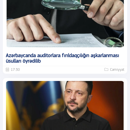
Azərbaycanda auditorlara fırıldaqçılığın aşkarlanması
üsulları öyrədilib
17:30
Cəmiyyət