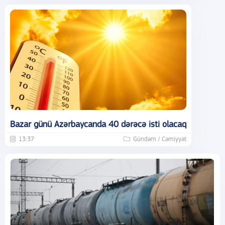
Bazar günü Azərbaycanda 40 dərəcə isti olacaq
13:37
Gündəm / Cəmiyyət