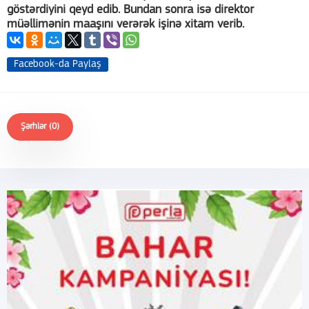
göstərdiyini qeyd edib. Bundan sonra isə direktor
müəllimənin maaşını verərək işinə xitam verib.
Facebook-da Paylaş
Şərhlər (0)