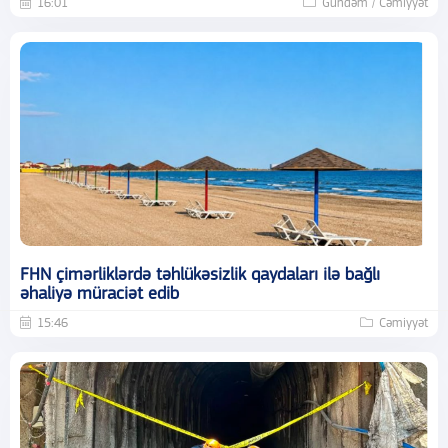
16:01
Gündəm / Cəmiyyət
FHN çimərliklərdə təhlükəsizlik qaydaları ilə bağlı
əhaliyə müraciət edib
15:46
Cəmiyyət