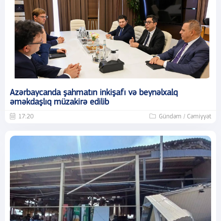
Azərbaycanda şahmatın inkişafı və beynəlxalq
əməkdaşlıq müzakirə edilib
17:20
Gündəm / Cəmiyyət