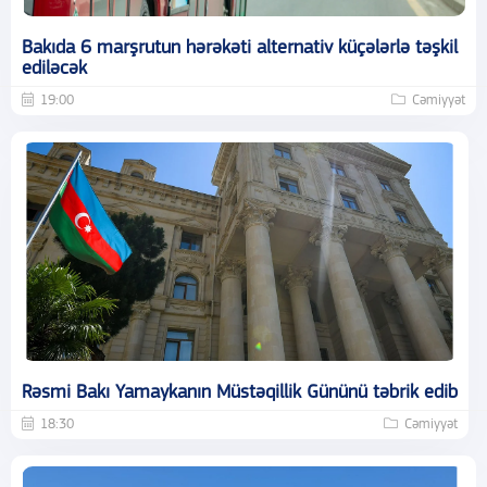
Bakıda 6 marşrutun hərəkəti alternativ küçələrlə təşkil
ediləcək
19:00
Cəmiyyət
Rəsmi Bakı Yamaykanın Müstəqillik Gününü təbrik edib
18:30
Cəmiyyət