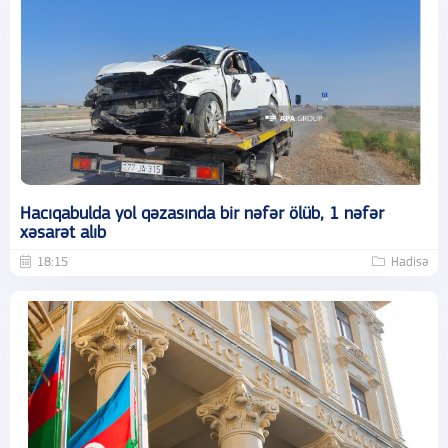
Hacıqabulda yol qəzasında bir nəfər ölüb, 1 nəfər
xəsarət alıb
18:15
Hadisə