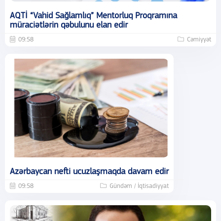
AQTİ “Vahid Sağlamlıq” Mentorluq Proqramına
müraciətlərin qəbulunu elan edir
09:58
Cəmiyyət
Azərbaycan nefti ucuzlaşmaqda davam edir
09:58
Gündəm / İqtisadiyyat