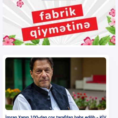
İmran Xanın 100-dən çox tərəfdarı həbs edilib - KİV