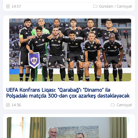
14:57
Gündəm / Cəmiyyət
UEFA Konfrans Liqası: "Qarabağ"ı "Dinamo" ilə
Polşadakı matçda 300-dən çox azarkeş dəstəkləyəcək
14:36
Cəmiyyət