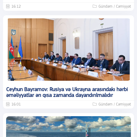
16:12
Gündəm / Cəmiyyət
Ceyhun Bayramov: Rusiya və Ukrayna arasındakı hərbi
əməliyyatlar ən qısa zamanda dayandırılmalıdır
16:01
Gündəm / Cəmiyyət