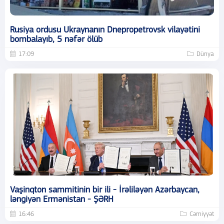
Rusiya ordusu Ukraynanın Dnepropetrovsk vilayətini
bombalayıb, 5 nəfər ölüb
17:09
Dünya
Vaşinqton sammitinin bir ili - İrəliləyən Azərbaycan,
ləngiyən Ermənistan - ŞƏRH
16:46
Cəmiyyət