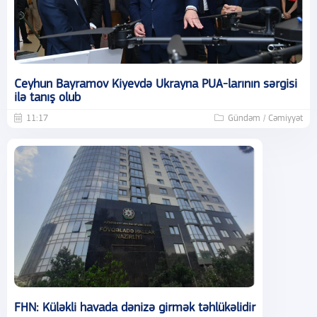
Ceyhun Bayramov Kiyevdə Ukrayna PUA-larının sərgisi
ilə tanış olub
11:17
Gündəm / Cəmiyyət
FHN: Küləkli havada dənizə girmək təhlükəlidir