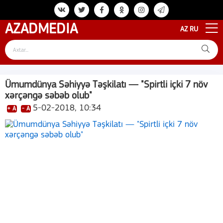
AZAD
MEDIA
AZ
RU
Ümumdünya Səhiyyə Təşkilatı — "Spirtli içki 7 növ
xərçəngə səbəb olub"
5-02-2018, 10:34
+ A
- A