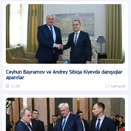
Ceyhun Bayramov və Andrey Sibiqa Kiyevdə danışıqlar
aparırlar
11:29
Cəmiyyət