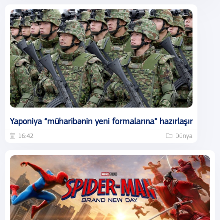
Yaponiya “müharibənin yeni formalarına” hazırlaşır
16:42
Dünya