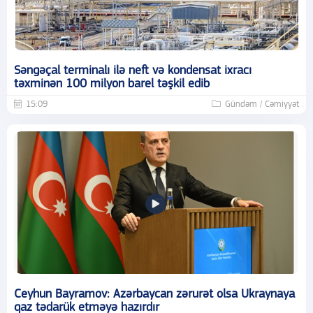
Səngəçal terminalı ilə neft və kondensat ixracı
təxminən 100 milyon barel təşkil edib
15:09
Gündəm / Cəmiyyət
Ceyhun Bayramov: Azərbaycan zərurət olsa Ukraynaya
qaz tədarük etməyə hazırdır