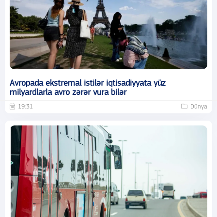
Avropada ekstremal istilər iqtisadiyyata yüz
milyardlarla avro zərər vura bilər
19:31
Dünya