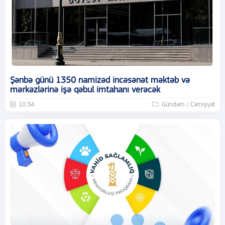
Şənbə günü 1350 namizəd incəsənət məktəb və
mərkəzlərinə işə qəbul imtahanı verəcək
10:34
Gündəm / Cəmiyyət