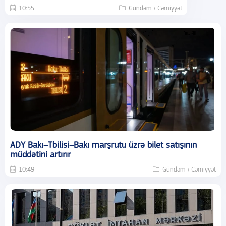
10:55
Gündəm / Cəmiyyət
ADY Bakı–Tbilisi–Bakı marşrutu üzrə bilet satışının
müddətini artırır
10:49
Gündəm / Cəmiyyət