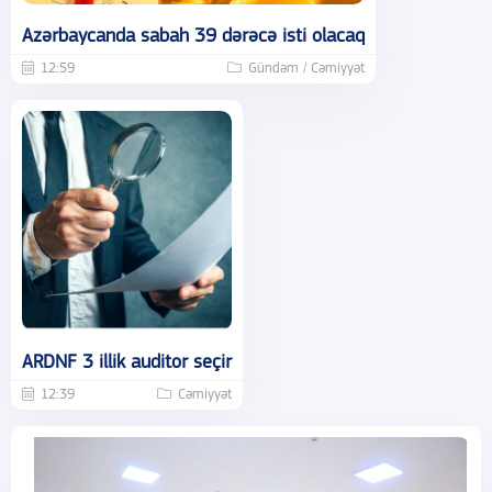
Azərbaycanda sabah 39 dərəcə isti olacaq
12:59
Gündəm / Cəmiyyət
ARDNF 3 illik auditor seçir
12:39
Cəmiyyət