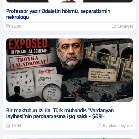
Professor yazır:Ədalətin hökmü, separatizmin
nekroloqu
16:00
Cəmiyyət
Bir məktubun izi ilə: Türk mühəndis "Vardanyan
layihəsi"nin pərdəarxasına işıq saldı - ŞƏRH
15:34
Gündəm / Siyasət