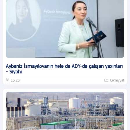
Aybəniz İsmayılovanın hələ də ADY-də çalışan yaxınları
- Siyahı
15:23
Cəmiyyət