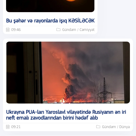
Bu şəhər və rayonlarda işıq KƏSİLƏCƏK
09:46
Gündəm / Cəmiyyət
Ukrayna PUA-ları Yaroslavl vilayətində Rusiyanın ən iri
neft emalı zavodlarından birini hədəf alıb
09:21
Gündəm / Dünya