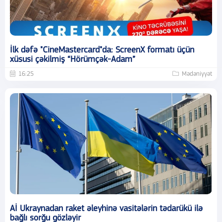
İlk dəfə "CineMastercard"da: ScreenX formatı üçün
xüsusi çəkilmiş “Hörümçək-Adam”
16:25
Mədəniyyət
Aİ Ukraynadan raket əleyhinə vasitələrin tədarükü ilə
bağlı sorğu gözləyir