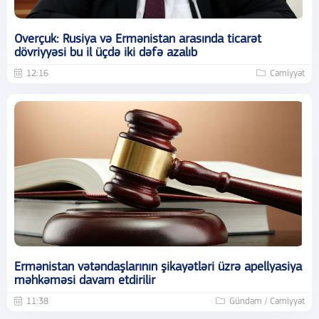
Overçuk: Rusiya və Ermənistan arasında ticarət
dövriyyəsi bu il üçdə iki dəfə azalıb
12:16
Cəmiyyət
Ermənistan vətəndaşlarının şikayətləri üzrə apellyasiya
məhkəməsi davam etdirilir
11:38
Gündəm / Cəmiyyət