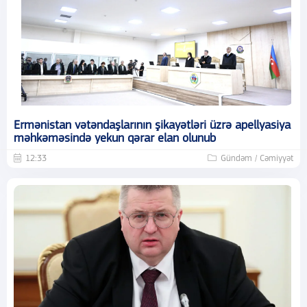
Ermənistan vətəndaşlarının şikayətləri üzrə apellyasiya
məhkəməsində yekun qərar elan olunub
12:33
Gündəm / Cəmiyyət