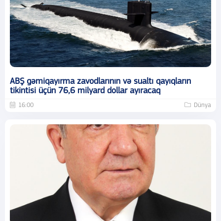
ABŞ gəmiqayırma zavodlarının və sualtı qayıqların
tikintisi üçün 76,6 milyard dollar ayıracaq
16:00
Dünya