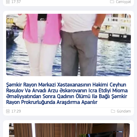
17:37
Cəmiyyət
Şəmkir Rayon Mərkəzi Xəstəxanasının Həkimi Ceyhun
Rəsulov Və Arvadı Arzu Əskərovanın Icra Etdiyi Mioma
Əməliyyatından Sonra Qadının Ölümü Ilə Bağlı Şəmkir
Rayon Prokrurluğunda Araşdırma Aparılır
17:29
Gündəm