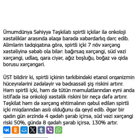
Ümumdünya Səhiyyə Təşkilatı spirtli içkilər ilə onkoloji
xəstəliklər arasında əlaqə barədə xəbərdarlıq dərc edib.
Alimlərin tədqiqatına görə, spirtli içki 7 növ xərçəng
xəstəliyinə səbəb ola bilər: bağırsaq xərçəngi, süd vəzi
xərçəngi, udlaq, qara ciyər, ağız boşluğu, boğaz və qida
borusu xərçəngəri.
ÜST bildirir ki, spirtli içkinin tərkibindəki etanol orqanizmin
hüceyrələrini zədələyir və bədxassəli şiş riskini artırır.
Həm spirtli içki, həm də tütün məmulatlarından eyni anda
istifadə isə onkoloji xəstəlik riskini bir neçə dəfə artırır.
Təşkilat həm də xərçəng ehtimalının qəbul edilən spirtli
içki miqdarından asılı olduğunu da qeyd edib. Əgər bir
qadın gün ərzində 4 qədəh şərab içirsə, süd vəzi xərçəngi
riski 50%, gündə 8 qədəh şərab içirsə, 130% artır.