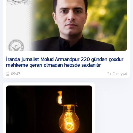
İranda jurnalist Molud Armandpur 220 gündən çoxdur
məhkəmə qərarı olmadan həbsdə saxlanılır
09:47
Cəmiyyət