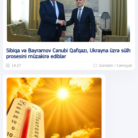
Sibiqa və Bayramov Cənubi Qafqazı, Ukrayna üzrə sülh
prosesini müzakirə ediblər
14:27
Gündəm / Cəmiyyət