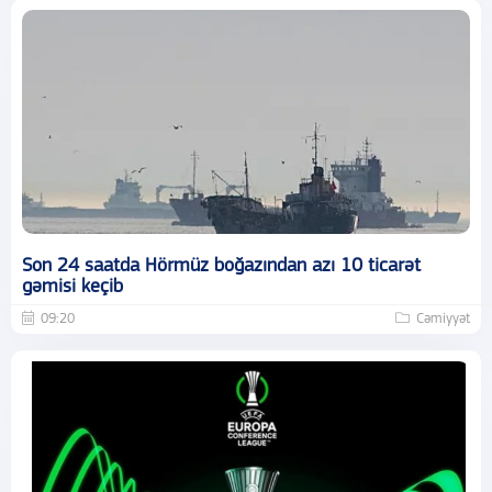
Son 24 saatda Hörmüz boğazından azı 10 ticarət
gəmisi keçib
09:20
Cəmiyyət