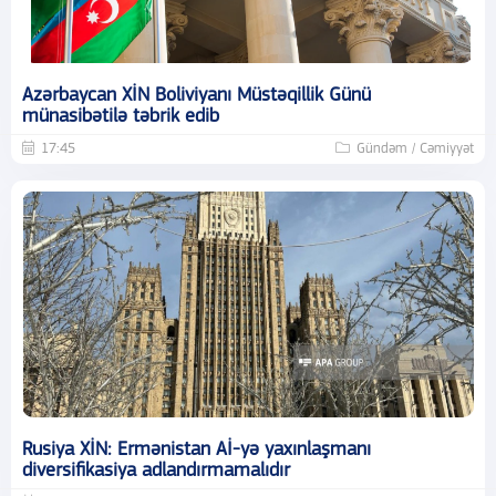
Azərbaycan XİN Boliviyanı Müstəqillik Günü
münasibətilə təbrik edib
17:45
Gündəm / Cəmiyyət
Rusiya XİN: Ermənistan Aİ-yə yaxınlaşmanı
diversifikasiya adlandırmamalıdır