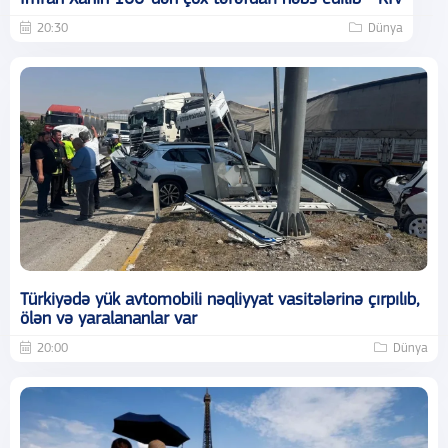
20:30
Dünya
Türkiyədə yük avtomobili nəqliyyat vasitələrinə çırpılıb,
ölən və yaralananlar var
20:00
Dünya