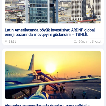
Latın Amerikasında böyük investisiya: ARDNF qlobal
enerji bazarında mövqeyini gücləndirir – TƏHLİL
18:11
Gündəm / Siyasət