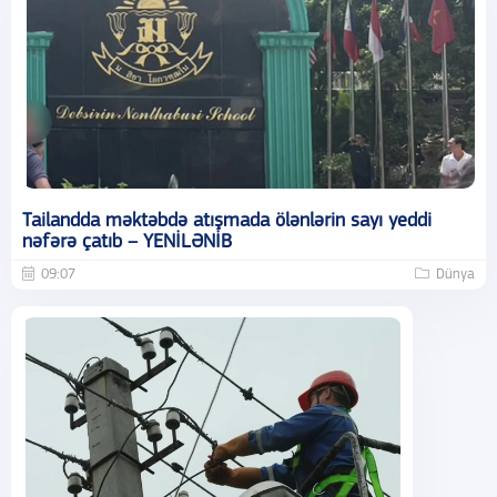
Tailandda məktəbdə atışmada ölənlərin sayı yeddi
nəfərə çatıb – YENİLƏNİB
09:07
Dünya