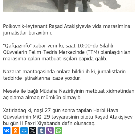
Polkovnik-leytenant Rəşad Atakişiyevlə vida mərasiminə
jurnalistlər buraxılmır.
“Qafqazinfo” xəbər verir ki, saat 10:00-da Silahlı
Qüvvələrin Təlim-Tədris Mərkəzində (TTM) planlaşdırılan
mərasimə gələn mətbuat işçiləri qapıda qalıb.
Nəzarət məntəqəsində onlara bildirilib ki, jurnalistlərin
tədbirdə iştiraklarına icazə yoxdur.
Məsələ ilə bağlı Müdafiə Nazirliyinin mətbuat xidmətindən
açıqlama almaq mümkün olmayıb.
Xatırladaq ki, nəşi 27 gün sonra tapılan Hərbi Hava
Qüvvələrinin MiQ-29 təyyarəsinin pilotu Rəşad Atakişiyev
bu gün II Fəxri Xiyabanda dəfn olunacaq.