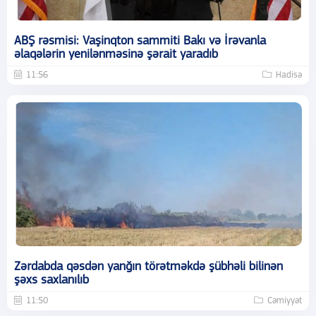
ABŞ rəsmisi: Vaşinqton sammiti Bakı və İrəvanla
əlaqələrin yenilənməsinə şərait yaradıb
11:56
Hadisə
Zərdabda qəsdən yanğın törətməkdə şübhəli bilinən
şəxs saxlanılıb
11:50
Cəmiyyət