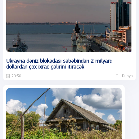
Ukrayna dəniz blokadası səbəbindən 2 milyard
dollardan çox ixrac gəlirini itirəcək
20:30
Dünya