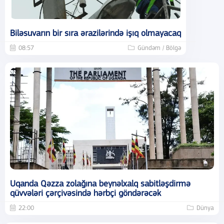
Biləsuvarın bir sıra ərazilərində işıq olmayacaq
08:57
Gündəm / Bölgə
Uqanda Qəzza zolağına beynəlxalq sabitləşdirmə
qüvvələri çərçivəsində hərbçi göndərəcək
22:00
Dünya