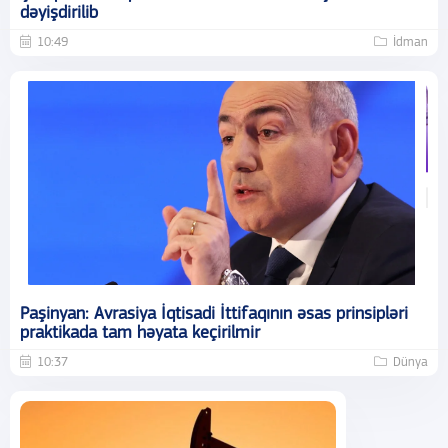
dəyişdirilib
10:49
İdman
Paşinyan: Avrasiya İqtisadi İttifaqının əsas prinsipləri
praktikada tam həyata keçirilmir
10:37
Dünya