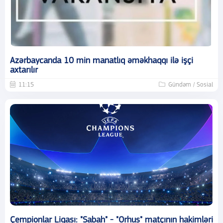
Azərbaycanda 10 min manatlıq əməkhaqqı ilə işçi
axtarılır
11:15
Gündəm / Sosial
Çempionlar Liqası: "Sabah" - "Orhus" matçının hakimləri