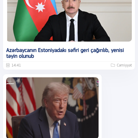
Azərbaycanın Estoniyadakı səfiri geri çağırılıb, yenisi
təyin olunub
14:41
Cəmiyyət