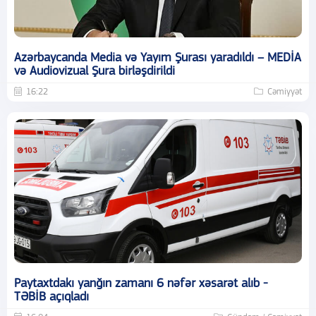
Azərbaycanda Media və Yayım Şurası yaradıldı – MEDİA
və Audiovizual Şura birləşdirildi
16:22
Cəmiyyət
Paytaxtdakı yanğın zamanı 6 nəfər xəsarət alıb -
TƏBİB açıqladı