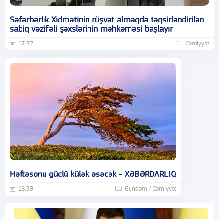
Səfərbərlik Xidmətinin rüşvət almaqda təqsirləndirilən
sabiq vəzifəli şəxslərinin məhkəməsi başlayır
17:37
Cəmiyyət
Həftəsonu güclü külək əsəcək - XƏBƏRDARLIQ
16:39
Gündəm / Cəmiyyət