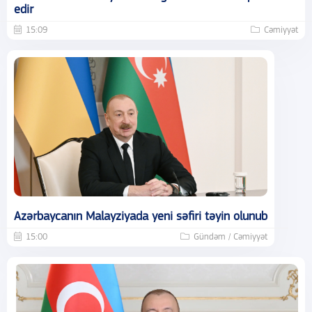
edir
15:09
Cəmiyyət
Azərbaycanın Malayziyada yeni səfiri təyin olunub
15:00
Gündəm / Cəmiyyət