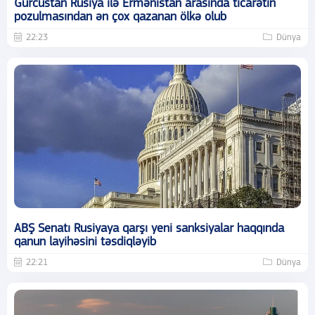
Gürcüstan Rusiya ilə Ermənistan arasında ticarətin
pozulmasından ən çox qazanan ölkə olub
22:23
Dünya
ABŞ Senatı Rusiyaya qarşı yeni sanksiyalar haqqında
qanun layihəsini təsdiqləyib
22:21
Dünya