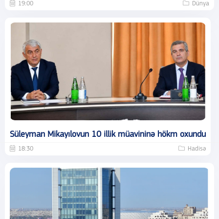
19:00
Dünya
Süleyman Mikayılovun 10 illik müavininə hökm oxundu
18:30
Hadisə