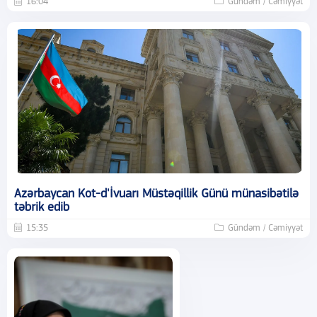
16:04
Gündəm / Cəmiyyət
Azərbaycan Kot-d'İvuarı Müstəqillik Günü münasibətilə
təbrik edib
15:35
Gündəm / Cəmiyyət