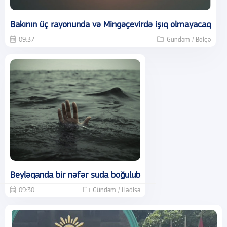
Bakının üç rayonunda və Mingəçevirdə işıq olmayacaq
09:37
Gündəm / Bölgə
Beyləqanda bir nəfər suda boğulub
09:30
Gündəm / Hadisə