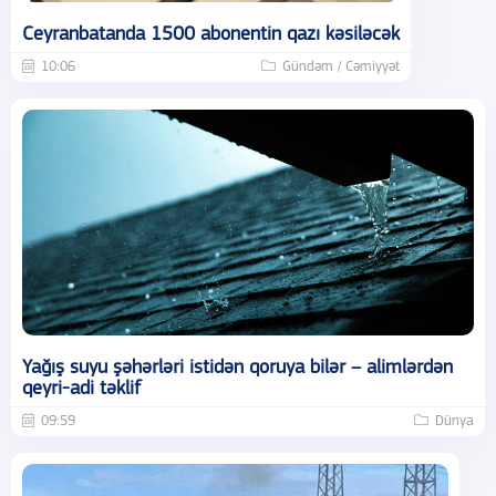
Ceyranbatanda 1500 abonentin qazı kəsiləcək
10:06
Gündəm / Cəmiyyət
Yağış suyu şəhərləri istidən qoruya bilər – alimlərdən
qeyri-adi təklif
09:59
Dünya