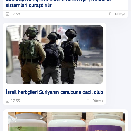
Almaniya aeroportlarında dronlara qarşı müdafiə
sistemləri quraşdırılır
17:58
Dünya
İsrail hərbçiləri Suriyanın cənubuna daxil olub
17:55
Dünya