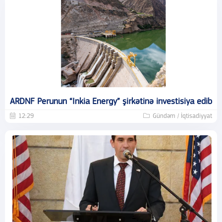
ARDNF Perunun “Inkia Energy” şirkətinə investisiya edib
12:29
Gündəm / İqtisadiyyat