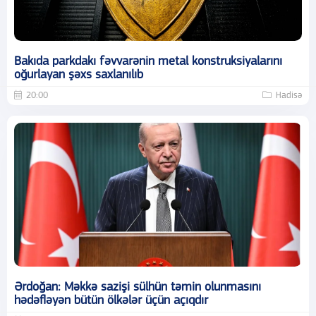
Bakıda parkdakı fəvvarənin metal konstruksiyalarını
oğurlayan şəxs saxlanılıb
20:00
Hadisə
Ərdoğan: Məkkə sazişi sülhün təmin olunmasını
hədəfləyən bütün ölkələr üçün açıqdır