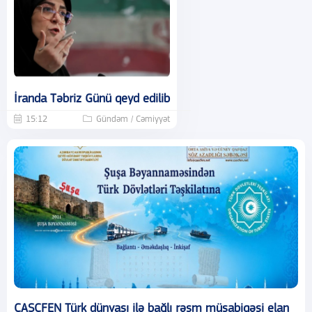
İranda Təbriz Günü qeyd edilib
15:12
Gündəm / Cəmiyyət
CASCFEN Türk dünyası ilə bağlı rəsm müsabiqəsi elan