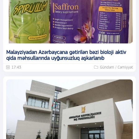
Malayziyadan Azərbaycana gətirilən bəzi bioloji aktiv
qida məhsullarında uyğunsuzluq aşkarlanıb
17:43
Gündəm / Cəmiyyət