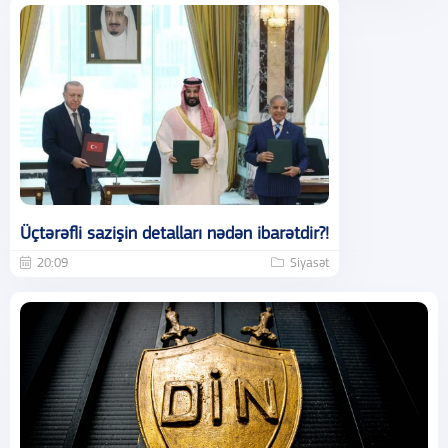
Üçtərəfli sazişin detalları nədən ibarətdir?!
20:09
Siyasət