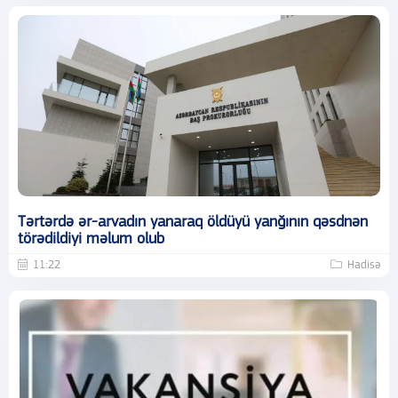
Tərtərdə ər-arvadın yanaraq öldüyü yanğının qəsdnən
törədildiyi məlum olub
11:22
Hadisə