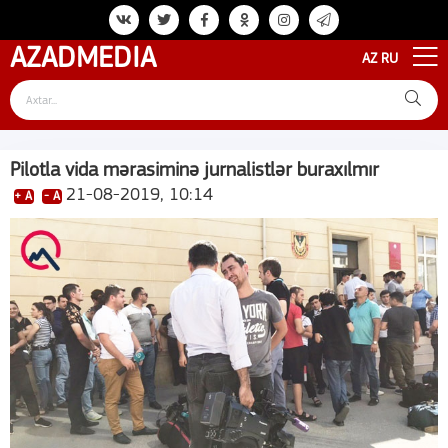
AZAD
MEDIA
AZ
RU
Pilotla vida mərasiminə jurnalistlər buraxılmır
21-08-2019, 10:14
+ A
- A