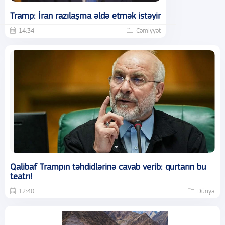
Tramp: İran razılaşma əldə etmək istəyir
14:34
Cəmiyyət
Qalibaf Trampın təhdidlərinə cavab verib: qurtarın bu
teatrı!
12:40
Dünya