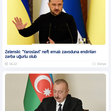
Zelenski: "Yaroslavl" neft emalı zavoduna endirilən
zərbə uğurlu olub
16:22
Dünya