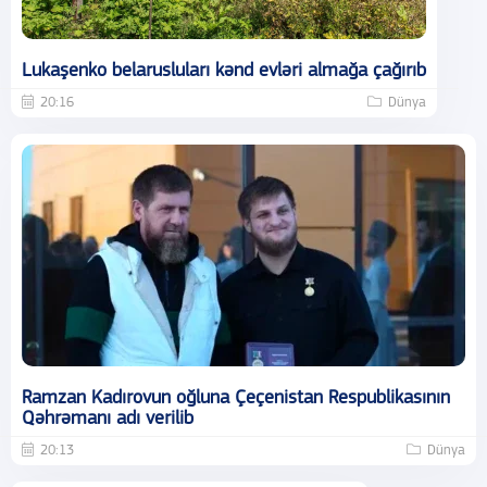
Lukaşenko belarusluları kənd evləri almağa çağırıb
20:16
Dünya
Ramzan Kadırovun oğluna Çeçenistan Respublikasının
Qəhrəmanı adı verilib
20:13
Dünya