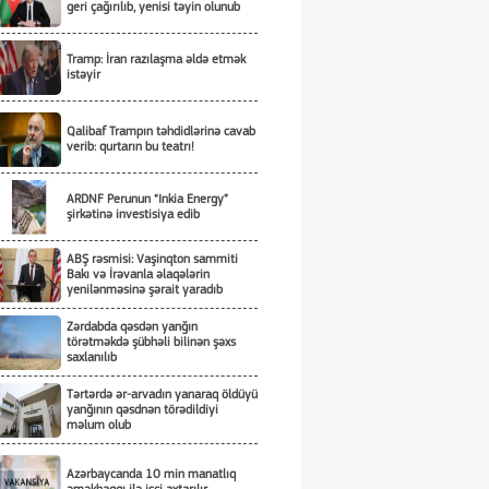
geri çağırılıb, yenisi təyin olunub
Tramp: İran razılaşma əldə etmək
istəyir
Qalibaf Trampın təhdidlərinə cavab
verib: qurtarın bu teatrı!
ARDNF Perunun “Inkia Energy”
şirkətinə investisiya edib
ABŞ rəsmisi: Vaşinqton sammiti
Bakı və İrəvanla əlaqələrin
yenilənməsinə şərait yaradıb
Zərdabda qəsdən yanğın
törətməkdə şübhəli bilinən şəxs
saxlanılıb
Tərtərdə ər-arvadın yanaraq öldüyü
yanğının qəsdnən törədildiyi
məlum olub
Azərbaycanda 10 min manatlıq