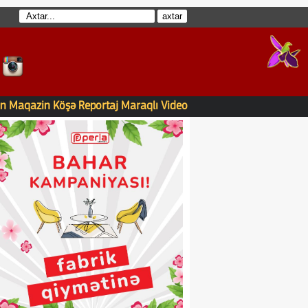
n
Maqazin
Köşə
Reportaj
Maraqlı
Video