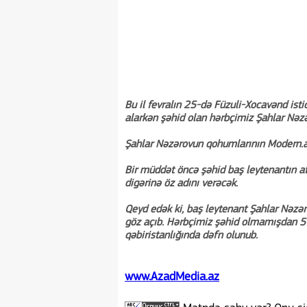
Bu il fevralın 25-də Füzuli-Xocavənd ist
alarkən şəhid olan hərbçimiz Şahlar Nəzə
Şahlar Nəzərovun qohumlarının Modern.az
Bir müddət öncə şəhid baş leytenantın ata
digərinə öz adını verəcək.
Qeyd edək ki, baş leytenant Şahlar Nəzə
göz açıb. Hərbçimiz şəhid olmamışdan 5 
qəbiristanlığında dəfn olunub.
www.AzadMedia.az