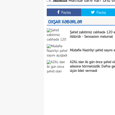
Mətndə səhv var? Onu siç
Paylaş
Paylaş
OXŞAR XƏBƏRLƏR
Şəhid zabitimiz cəbhədə 120 
öldürüb - Sensasion məlumat
Müdafiə Nazirliyi şəhid sayını a
AZAL-dan iki gün öncə şəhid o
ailəsinə hörmətsizlik: Dəfnə g
üçün bilet vermədi