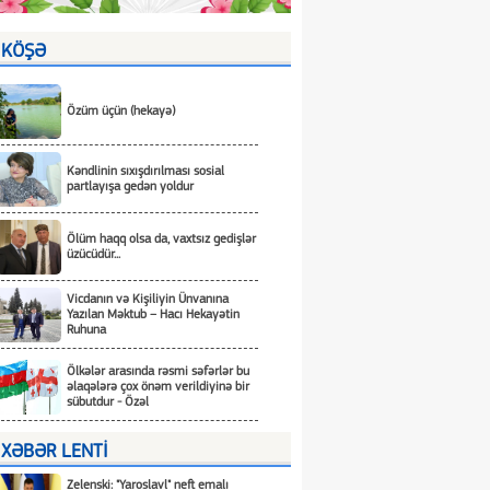
KÖŞƏ
Özüm üçün (hekayə)
Kəndlinin sıxışdırılması sosial
partlayışa gedən yoldur
Ölüm haqq olsa da, vaxtsız gedişlər
üzücüdür...
Vicdanın və Kişiliyin Ünvanına
Yazılan Məktub – Hacı Hekayətin
Ruhuna
Ölkələr arasında rəsmi səfərlər bu
əlaqələrə çox önəm verildiyinə bir
sübutdur - Özəl
XƏBƏR LENTİ
Zelenski: "Yaroslavl" neft emalı