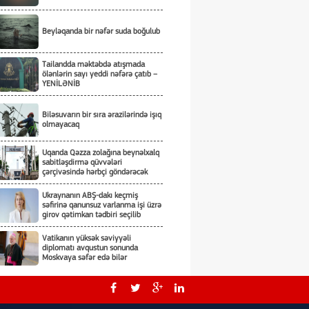
Beyləqanda bir nəfər suda boğulub
Tailandda məktəbdə atışmada
ölənlərin sayı yeddi nəfərə çatıb –
YENİLƏNİB
Biləsuvarın bir sıra ərazilərində işıq
olmayacaq
Uqanda Qəzza zolağına beynəlxalq
sabitləşdirmə qüvvələri
çərçivəsində hərbçi göndərəcək
Ukraynanın ABŞ-dakı keçmiş
səfirinə qanunsuz varlanma işi üzrə
girov qətimkan tədbiri seçilib
Vatikanın yüksək səviyyəli
diplomatı avqustun sonunda
Moskvaya səfər edə bilər
İmran Xanın 100-dən çox tərəfdarı
həbs edilib - KİV