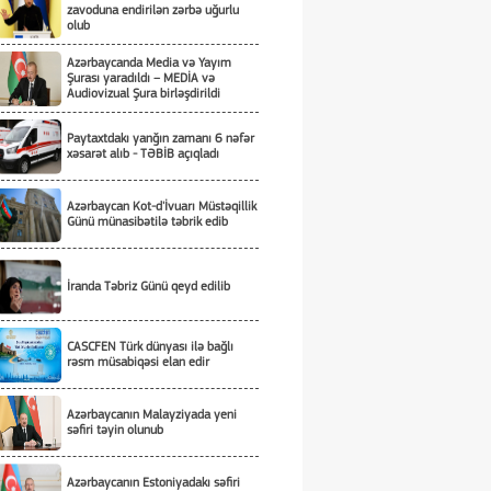
zavoduna endirilən zərbə uğurlu
olub
Azərbaycanda Media və Yayım
Şurası yaradıldı – MEDİA və
Audiovizual Şura birləşdirildi
Paytaxtdakı yanğın zamanı 6 nəfər
xəsarət alıb - TƏBİB açıqladı
Azərbaycan Kot-d'İvuarı Müstəqillik
Günü münasibətilə təbrik edib
İranda Təbriz Günü qeyd edilib
CASCFEN Türk dünyası ilə bağlı
rəsm müsabiqəsi elan edir
Azərbaycanın Malayziyada yeni
səfiri təyin olunub
Azərbaycanın Estoniyadakı səfiri