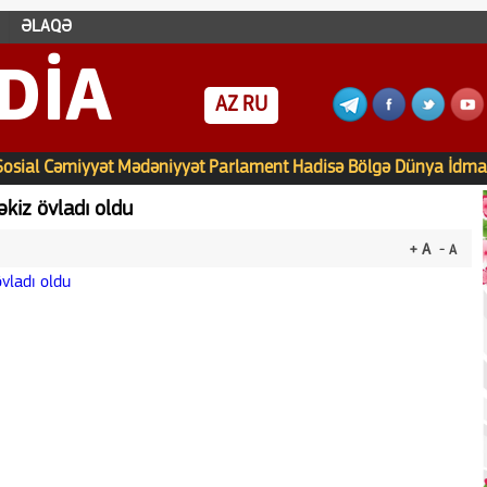
ƏLAQƏ
DIA
AZ
RU
Sosial
Cəmiyyət
Mədəniyyət
Parlament
Hadisə
Bölgə
Dünya
İdma
əkiz övladı oldu
+ A
- A