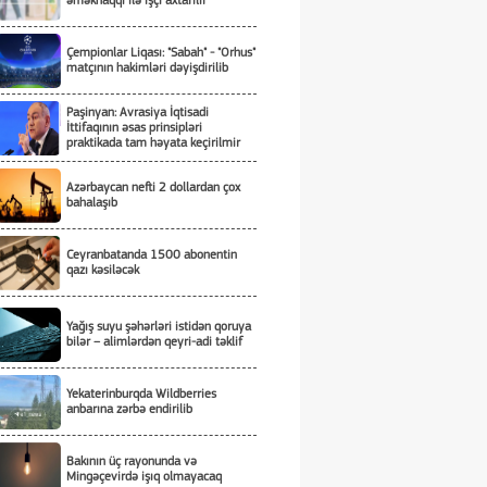
əməkhaqqı ilə işçi axtarılır
Çempionlar Liqası: "Sabah" - "Orhus"
matçının hakimləri dəyişdirilib
Paşinyan: Avrasiya İqtisadi
İttifaqının əsas prinsipləri
praktikada tam həyata keçirilmir
Azərbaycan nefti 2 dollardan çox
bahalaşıb
Ceyranbatanda 1500 abonentin
qazı kəsiləcək
Yağış suyu şəhərləri istidən qoruya
bilər – alimlərdən qeyri-adi təklif
Yekaterinburqda Wildberries
anbarına zərbə endirilib
Bakının üç rayonunda və
Mingəçevirdə işıq olmayacaq