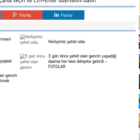
anla seçin və Ctrl+Enter düyməsini basın.
Paylaş
Paylaş
erməni
Hərbçimiz şəhid oldu
3 gün öncə şəhid olan gəncin yaşadığı
çıqladı
daxma hər kəsi dəhşətə gətirdi –
FOTOLAR
lan gəncin
etmək