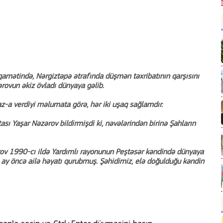
iqamətində, Nərgiztəpə ətrafında düşmən təxribatının qarşısını
rovun əkiz övladı dünyaya gəlib.
-a verdiyi məlumata görə, hər iki uşaq sağlamdır.
sı Yaşar Nəzərov bildirmişdi ki, nəvələrindən birinə Şahların
rov 1990-cı ildə Yardımlı rayonunun Peştəsər kəndində dünyaya
ay öncə ailə həyatı qurubmuş. Şəhidimiz, elə doğulduğu kəndin