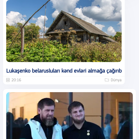
Lukaşenko belarusluları kənd evləri almağa çağırıb
20:16
Dünya