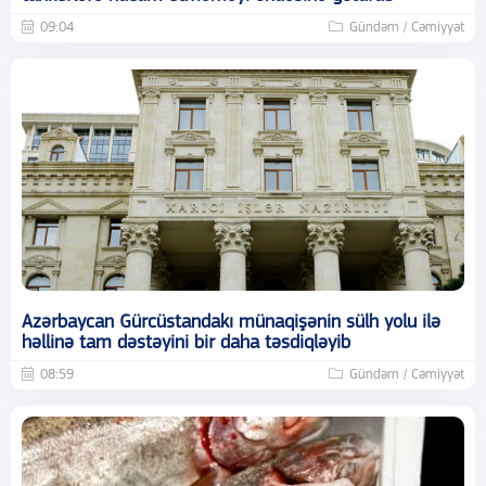
09:04
Gündəm / Cəmiyyət
Azərbaycan Gürcüstandakı münaqişənin sülh yolu ilə
həllinə tam dəstəyini bir daha təsdiqləyib
08:59
Gündəm / Cəmiyyət