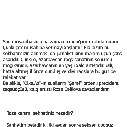
Son müsahibəsinin nə zaman oxuduğumu xatırlamıram.
Çünki çox müsahibə verməyi xoşlamır. Elə bizim bu
söhbətimizin alınması da jurnalist kimi mənim üçün şans
əsəridir. Çünki o, Azərbaycan rəqs sənətinin sonuncu
mogikanıdır, Azərbaycanın ən yaşlı xalq artistidir. Əlli,
hətta altmış il öncə quruluş verdiyi rəqslərə bu gün də
tələbat var.
Beləliklə, "Ölkə.Az"-ın suallarını "Şərəf" ordenli prezident
təqaüdçüsü, xalq artisti Roza Cəlilova cavablandırır.
- Roza xanım, səhhətiniz necədir?
- Səhhətim belədir ki, iki aydan sonra səksən doqquz