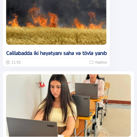
Cəlilabadda iki həyətyanı sahə və tövlə yanıb
11:55
Hadisə