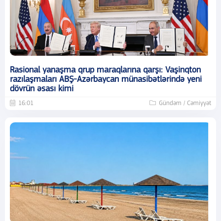
Rasional yanaşma qrup maraqlarına qarşı: Vaşinqton
razılaşmaları ABŞ-Azərbaycan münasibətlərində yeni
dövrün əsası kimi
16:01
Gündəm / Cəmiyyət