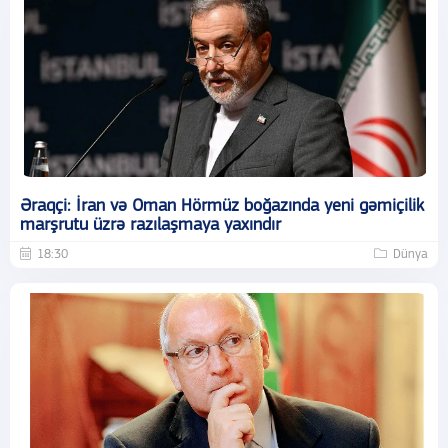
Əraqçi: İran və Oman Hörmüz boğazında yeni gəmiçilik
marşrutu üzrə razılaşmaya yaxındır
18:30
Dünya