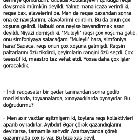
deməyə qorxurdum. Əlibaba Abdullayevin qurduğu rəqsi
dəyişmək mümkün deyildi. Yalnız mənə icazə verirdi ki,
rəqsə bax, əlavələrini de. Mən də rəqsə baxandan sonra
ona öz naxışlarımı, əlavələrimi edirdim. Bu da onun çox
xoşuna gəlirdi. Halbuki ona nəyisə bəyəndirmək asan
deyildi. Niyazi demişdi ki, "Muleyli" rəqsi çox xoşuma gəlib,
onu simfoniyaya salacağam. "Muleyli" hara, simfoniya
hara? Sadəcə, rəqs onun çox xoşuna gəlmişdi. Rəqsin
paltarlarını özü tikdirdi, geyimlərin rəngini özü seçdi. Çox
təəssüf ki, maestro tez vəfat etdi. Yoxsa daha çox işlər
görəcəkdik.
- İndi rəqqasələr bir qədər tanınandan sonra gedib
məclislərdə, toyxanalarda, xınayaxdılarda oynayırlar. Bu
doğrudurmu?
- Mən axır vaxtlar eşitmişəm ki, toylara rəqs kollektivləri
aparıb oynadırlar. Ayıbdır! Əgər çörək qazandıqlarını
deyirlərsə, tamamilə səhvdir. Azərbaycanda çörək
qazanmağa çox iş var. Bu bizə xas deyil.