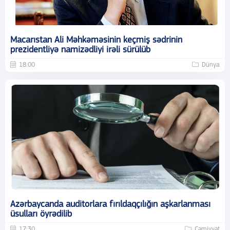
Macarıstan Ali Məhkəməsinin keçmiş sədrinin
prezidentliyə namizədliyi irəli sürülüb
18:00
Dünya
Azərbaycanda auditorlara fırıldaqçılığın aşkarlanması
üsulları öyrədilib
17:30
Cəmiyyət