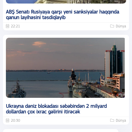
ABŞ Senatı Rusiyaya qarşı yeni sanksiyalar haqqında
qanun layihəsini təsdiqləyib
22:21
Dünya
Ukrayna dəniz blokadası səbəbindən 2 milyard
dollardan çox ixrac gəlirini itirəcək
20:30
Dünya