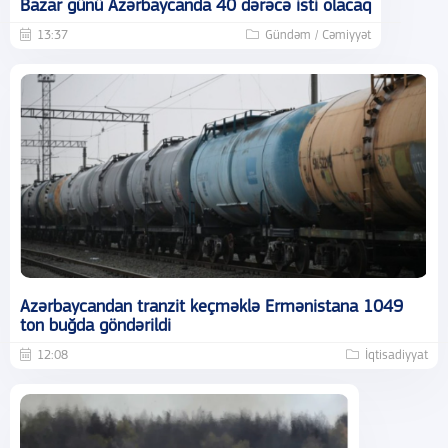
Bazar günü Azərbaycanda 40 dərəcə isti olacaq
13:37
Gündəm / Cəmiyyət
Azərbaycandan tranzit keçməklə Ermənistana 1049
ton buğda göndərildi
12:08
İqtisadiyyat