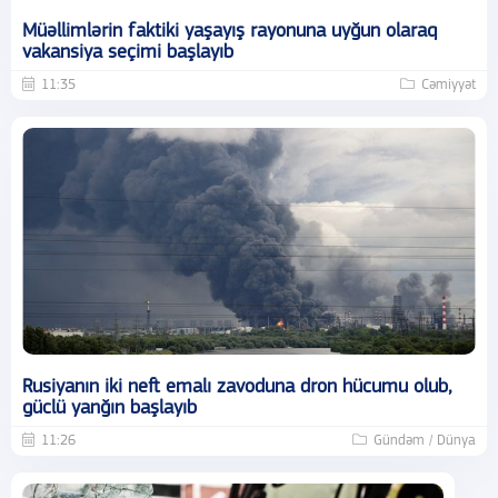
Müəllimlərin faktiki yaşayış rayonuna uyğun olaraq
vakansiya seçimi başlayıb
11:35
Cəmiyyət
Rusiyanın iki neft emalı zavoduna dron hücumu olub,
güclü yanğın başlayıb
11:26
Gündəm / Dünya