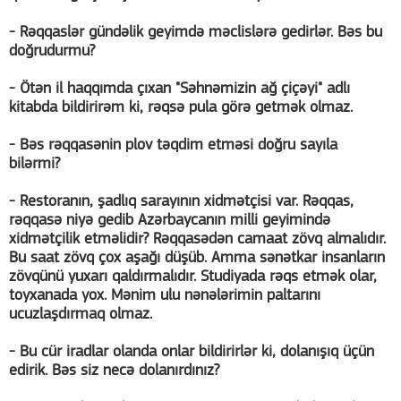
- Rəqqaslər gündəlik geyimdə məclislərə gedirlər. Bəs bu
doğrudurmu?
- Ötən il haqqımda çıxan "Səhnəmizin ağ çiçəyi" adlı
kitabda bildirirəm ki, rəqsə pula görə getmək olmaz.
- Bəs rəqqasənin plov təqdim etməsi doğru sayıla
bilərmi?
- Restoranın, şadlıq sarayının xidmətçisi var. Rəqqas,
rəqqasə niyə gedib Azərbaycanın milli geyimində
xidmətçilik etməlidir? Rəqqasədən camaat zövq almalıdır.
Bu saat zövq çox aşağı düşüb. Amma sənətkar insanların
zövqünü yuxarı qaldırmalıdır. Studiyada rəqs etmək olar,
toyxanada yox. Mənim ulu nənələrimin paltarını
ucuzlaşdırmaq olmaz.
- Bu cür iradlar olanda onlar bildirirlər ki, dolanışıq üçün
edirik. Bəs siz necə dolanırdınız?