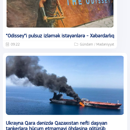
“Odissey”i pulsuz izləmək istəyənlərə - Xəbərdarlıq
09:22
Gündəm / Mədəniyyət
Ukrayna Qara dənizdə Qazaxıstan nefti daşıyan
tankerlərə hücum etməməyi öhdəsinə götürüb