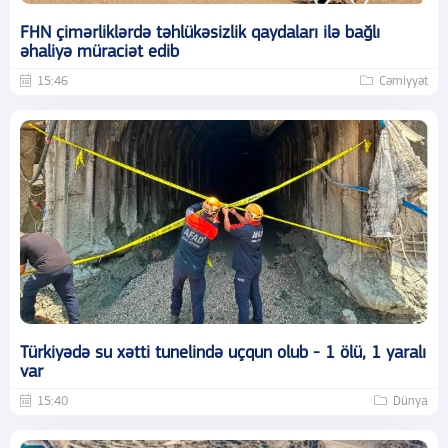
FHN çimərliklərdə təhlükəsizlik qaydaları ilə bağlı
əhaliyə müraciət edib
15:46
Cəmiyyət
Türkiyədə su xətti tunelində uçqun olub - 1 ölü, 1 yaralı
var
15:40
Dünya