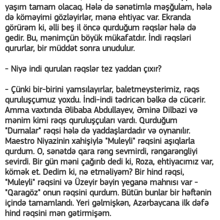
yaşım tamam olacaq. Hələ də sənətimlə məşğulam, hələ
də köməyimi gözləyirlər, mənə ehtiyac var. Ekranda
görürəm ki, əlli beş il öncə qurduğum rəqslər hələ də
gedir. Bu, mənimçün böyük mükafatdır. İndi rəqsləri
qururlar, bir müddət sonra unudulur.
- Niyə indi qurulan rəqslər tez yaddan çıxır?
- Çünki bir-birini yamsılayırlar, baletmeysterimiz, rəqs
quruluşçumuz yoxdu. İndi-indi tədricən bəlkə də cücərir.
Amma vaxtında Əlibaba Abdullayev, Əminə Dilbazi və
mənim kimi rəqs quruluşçuları vardı. Qurduğum
"Durnalar" rəqsi hələ də yaddaşlardadır və oynanılır.
Maestro Niyazinin xahişiylə "Muleyli" rəqsini aşıqlarla
qurdum. O, sənətdə qara rəng sevmirdi, rəngarəngliyi
sevirdi. Bir gün məni çağırıb dedi ki, Roza, ehtiyacımız var,
kömək et. Dedim ki, nə etməliyəm? Bir hind rəqsi,
"Muleyli" rəqsini və Üzeyir bəyin yeganə mahnısı var -
"Qaragöz" onun rəqsini qurdum. Bütün bunlar bir həftənin
içində tamamlandı. Yeri gəlmişkən, Azərbaycana ilk dəfə
hind rəqsini mən gətirmişəm.