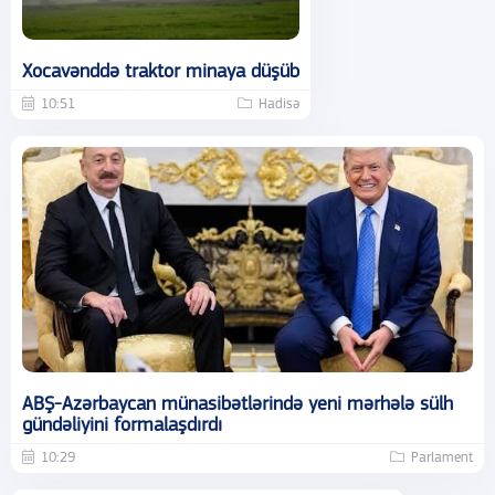
Xocavənddə traktor minaya düşüb
10:51
Hadisə
ABŞ-Azərbaycan münasibətlərində yeni mərhələ sülh
gündəliyini formalaşdırdı
10:29
Parlament