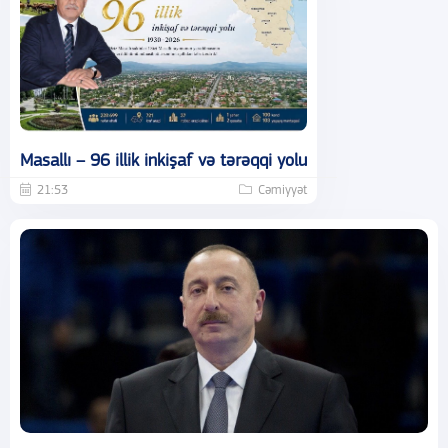
Masallı – 96 illik inkişaf və tərəqqi yolu
21:53
Cəmiyyət