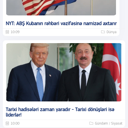
NYT: ABŞ Kubanın rəhbəri vəzifəsinə namizəd axtarır
10:09
Dünya
Tarixi hadisələri zaman yaradır - Tarixi dönüşləri isə
liderlər!
10:00
Gündəm / Siyasət