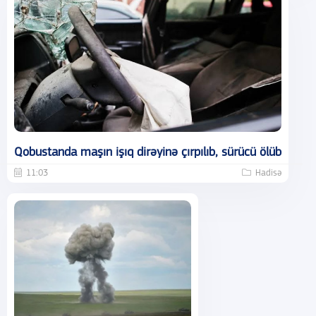
Qobustanda maşın işıq dirəyinə çırpılıb, sürücü ölüb
11:03
Hadisə