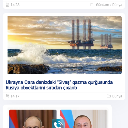
14:28
Gündəm / Dünya
Ukrayna Qara dənizdəki "Sivaş" qazma qurğusunda
Rusiya obyektlərini sıradan çıxarıb
14:17
Dünya