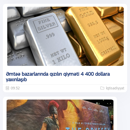
Əmtəə bazarlarında qızılın qiyməti 4 400 dollara
yaxınlaşıb
09:32
İqtisadiyyat