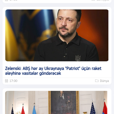
Zelenski: ABŞ hər ay Ukraynaya "Patriot" üçün raket
əleyhinə vasitələr göndərəcək
17:00
Dünya