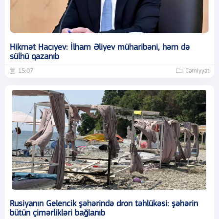
Hikmət Hacıyev: İlham Əliyev müharibəni, həm də
sülhü qazanıb
15:07
Cəmiyyət
Rusiyanın Gelencik şəhərində dron təhlükəsi: şəhərin
bütün çimərlikləri bağlanıb