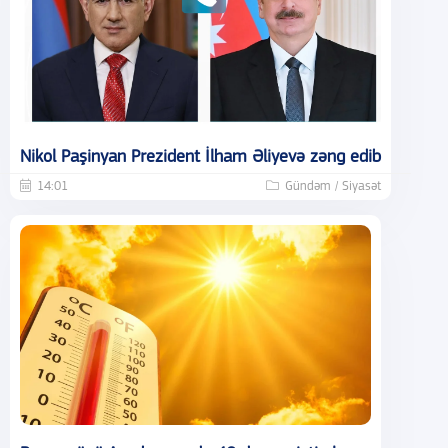
Nikol Paşinyan Prezident İlham Əliyevə zəng edib
14:01
Gündəm / Siyasət