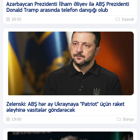
Azərbaycan Prezidenti İlham Əliyev ilə ABŞ Prezidenti
Donald Tramp arasında telefon danışığı olub
20:55
Siyasət
Zelenski: ABŞ hər ay Ukraynaya "Patriot" üçün raket
əleyhinə vasitələr göndərəcək
19:00
Dünya