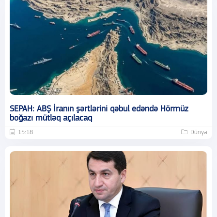
SEPAH: ABŞ İranın şərtlərini qəbul edəndə Hörmüz
boğazı mütləq açılacaq
15:18
Dünya