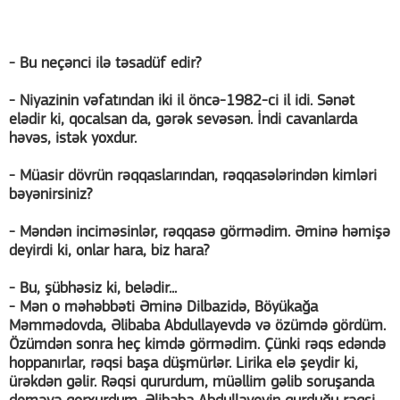
- Bu neçənci ilə təsadüf edir?
- Niyazinin vəfatından iki il öncə-1982-ci il idi. Sənət
elədir ki, qocalsan da, gərək sevəsən. İndi cavanlarda
həvəs, istək yoxdur.
- Müasir dövrün rəqqaslarından, rəqqasələrindən kimləri
bəyənirsiniz?
- Məndən inciməsinlər, rəqqasə görmədim. Əminə həmişə
deyirdi ki, onlar hara, biz hara?
- Bu, şübhəsiz ki, belədir...
- Mən o məhəbbəti Əminə Dilbazidə, Böyükağa
Məmmədovda, Əlibaba Abdullayevdə və özümdə gördüm.
Özümdən sonra heç kimdə görmədim. Çünki rəqs edəndə
hoppanırlar, rəqsi başa düşmürlər. Lirika elə şeydir ki,
ürəkdən gəlir. Rəqsi qururdum, müəllim gəlib soruşanda