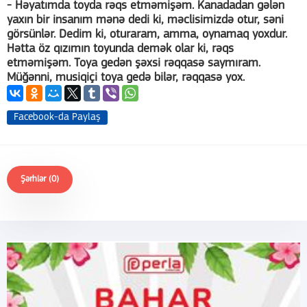
- Həyatımda toyda rəqs etməmişəm. Kanadadan gələn
yaxın bir insanım mənə dedi ki, məclisimizdə otur, səni
görsünlər. Dedim ki, oturaram, amma, oynamaq yoxdur.
Hətta öz qızımın toyunda demək olar ki, rəqs
etməmişəm. Toya gedən şəxsi rəqqasə saymıram.
Müğənni, musiqiçi toya gedə bilər, rəqqasə yox.
Facebook-da Paylaş
Şərhlər (0)