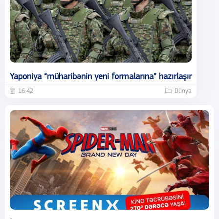
Yaponiya “müharibənin yeni formalarına” hazırlaşır
16:42
Dünya