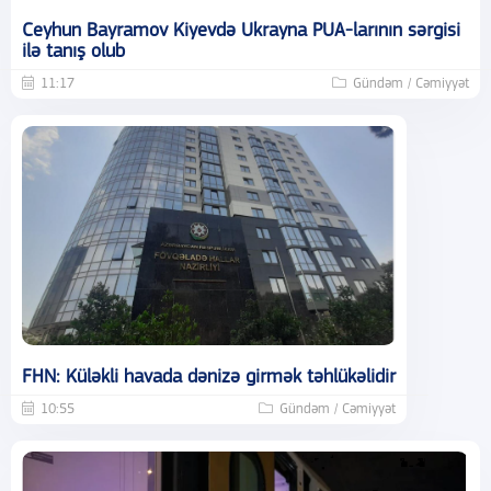
Ceyhun Bayramov Kiyevdə Ukrayna PUA-larının sərgisi
ilə tanış olub
11:17
Gündəm / Cəmiyyət
FHN: Küləkli havada dənizə girmək təhlükəlidir
10:55
Gündəm / Cəmiyyət