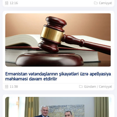
12:16
Cəmiyyət
Ermənistan vətəndaşlarının şikayətləri üzrə apellyasiya
məhkəməsi davam etdirilir
11:38
Gündəm / Cəmiyyət