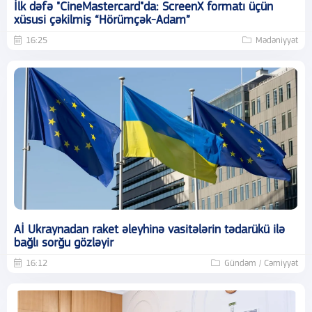
İlk dəfə "CineMastercard"da: ScreenX formatı üçün
xüsusi çəkilmiş “Hörümçək-Adam”
16:25
Mədəniyyət
Aİ Ukraynadan raket əleyhinə vasitələrin tədarükü ilə
bağlı sorğu gözləyir
16:12
Gündəm / Cəmiyyət