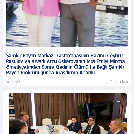
Şəmkir Rayon Mərkəzi Xəstəxanasının Həkimi Ceyhun
Rəsulov Və Arvadı Arzu Əskərovanın Icra Etdiyi Mioma
Əməliyyatından Sonra Qadının Ölümü Ilə Bağlı Şəmkir
Rayon Prokrurluğunda Araşdırma Aparılır
17:29
Gündəm