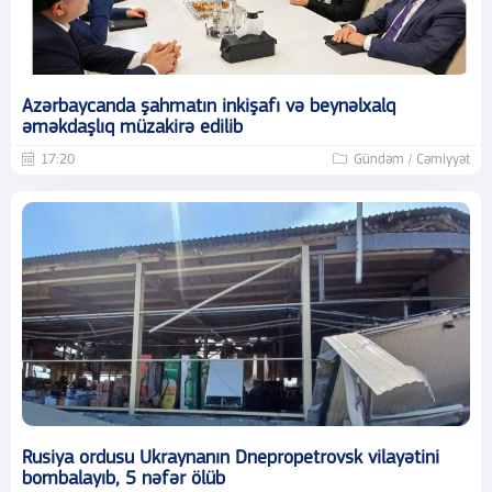
Azərbaycanda şahmatın inkişafı və beynəlxalq
əməkdaşlıq müzakirə edilib
17:20
Gündəm / Cəmiyyət
Rusiya ordusu Ukraynanın Dnepropetrovsk vilayətini
bombalayıb, 5 nəfər ölüb