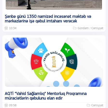
Şənbə günü 1350 namizəd incəsənət məktəb və
mərkəzlərinə işə qəbul imtahanı verəcək
10:34
Gündəm / Cəmiyyət
AQTİ “Vahid Sağlamlıq” Mentorluq Proqramına
müraciətlərin qəbulunu elan edir
09:58
Cəmiyyət