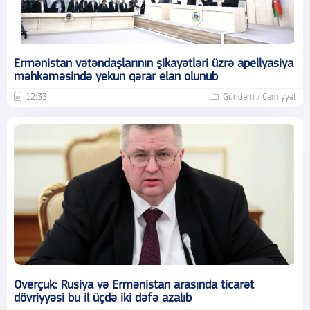
Ermənistan vətəndaşlarının şikayətləri üzrə apellyasiya
məhkəməsində yekun qərar elan olunub
12:33
Gündəm / Cəmiyyət
Overçuk: Rusiya və Ermənistan arasında ticarət
dövriyyəsi bu il üçdə iki dəfə azalıb