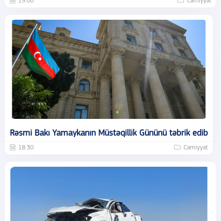
19:00
Cəmiyyət
Rəsmi Bakı Yamaykanın Müstəqillik Gününü təbrik edib
18:30
Cəmiyyət