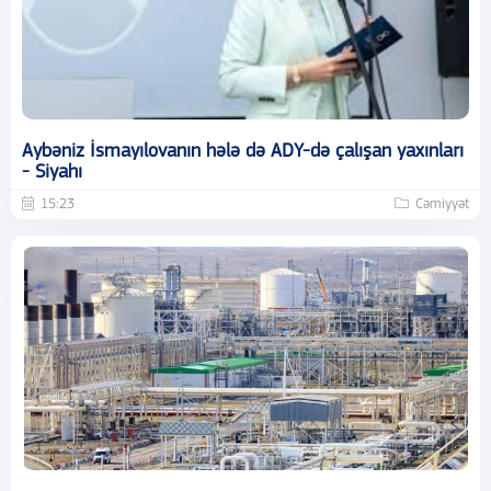
Aybəniz İsmayılovanın hələ də ADY-də çalışan yaxınları
- Siyahı
15:23
Cəmiyyət