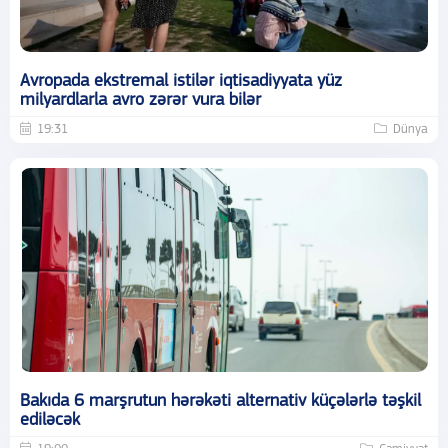
Avropada ekstremal istilər iqtisadiyyata yüz
milyardlarla avro zərər vura bilər
19:31
Dünya
Bakıda 6 marşrutun hərəkəti alternativ küçələrlə təşkil
ediləcək