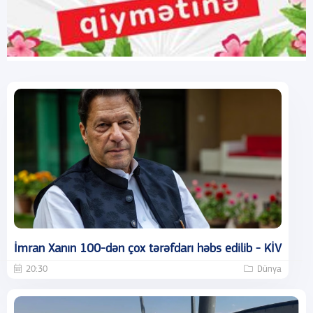
İmran Xanın 100-dən çox tərəfdarı həbs edilib - KİV
20:30
Dünya