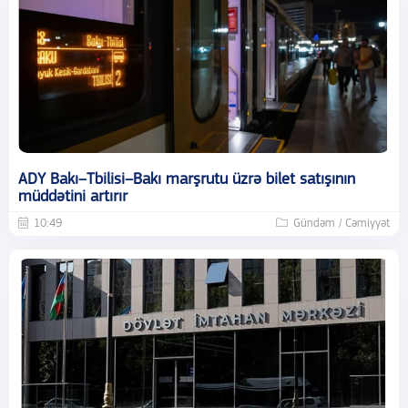
ADY Bakı–Tbilisi–Bakı marşrutu üzrə bilet satışının
müddətini artırır
10:49
Gündəm / Cəmiyyət