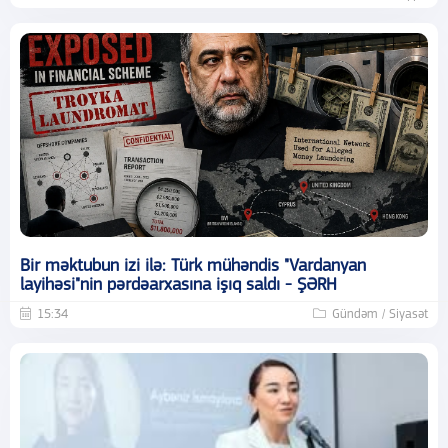
Bir məktubun izi ilə: Türk mühəndis "Vardanyan
layihəsi"nin pərdəarxasına işıq saldı - ŞƏRH
15:34
Gündəm / Siyasət