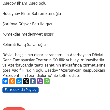
Əsədov İlham Əsəd oğlu
Hüseynov Elnur Bəhrəmxan oğlu
Şərifova Güşvər Fətulla qızı
“Əməkdar mədəniyyət işçisi”
Rəhimli Rafiq Səfər oğlu.
Dövlət başçısının digər sərəncamı ilə Azərbaycan Dövlət
Gənc Tamaşaçılar Teatrının 90 illik yubileyi münasibətilə
və Azərbaycanda teatr sənətinin inkişafında xidmətlərinə
görə Vaqif Firudin oğlu Əsədov “Azərbaycan Respublikası
Prezidentinin fəxri diplomu” ilə təltif edilib.
Facebook-da Paylaş