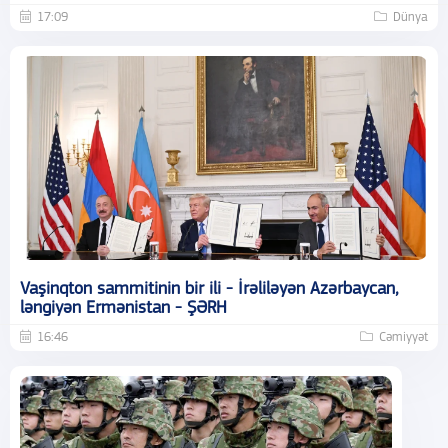
17:09
Dünya
Vaşinqton sammitinin bir ili - İrəliləyən Azərbaycan,
ləngiyən Ermənistan - ŞƏRH
16:46
Cəmiyyət