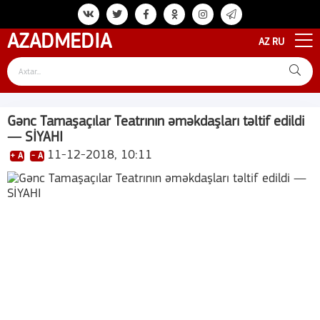
AZAD
MEDIA
AZ
RU
Gənc Tamaşaçılar Teatrının əməkdaşları təltif edildi
— SİYAHI
11-12-2018, 10:11
+ A
- A