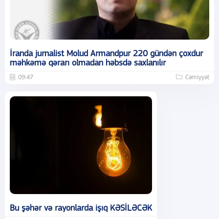
İranda jurnalist Molud Armandpur 220 gündən çoxdur
məhkəmə qərarı olmadan həbsdə saxlanılır
09:47
Cəmiyyət
Bu şəhər və rayonlarda işıq KƏSİLƏCƏK