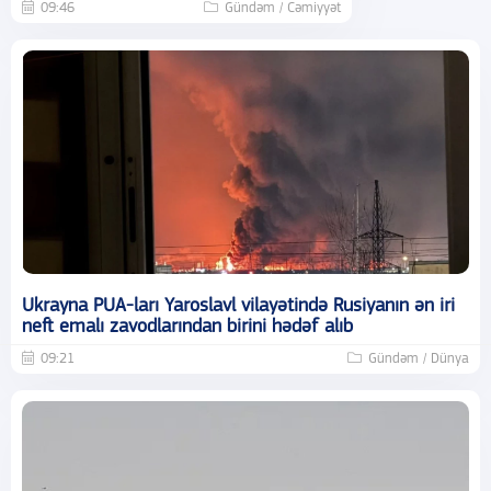
09:46
Gündəm / Cəmiyyət
Ukrayna PUA-ları Yaroslavl vilayətində Rusiyanın ən iri
neft emalı zavodlarından birini hədəf alıb
09:21
Gündəm / Dünya