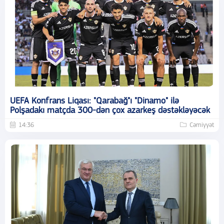
UEFA Konfrans Liqası: "Qarabağ"ı "Dinamo" ilə
Polşadakı matçda 300-dən çox azarkeş dəstəkləyəcək
14:36
Cəmiyyət