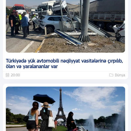
Türkiyədə yük avtomobili nəqliyyat vasitələrinə çırpılıb,
ölən və yaralananlar var
20:00
Dünya