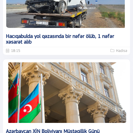
Hacıqabulda yol qəzasında bir nəfər ölüb, 1 nəfər
xəsarət alıb
18:15
Hadisə
Azərbaycan XİN Boliviyanı Müstəqillik Günü