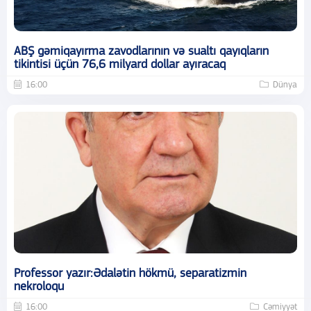
ABŞ gəmiqayırma zavodlarının və sualtı qayıqların
tikintisi üçün 76,6 milyard dollar ayıracaq
16:00
Dünya
Professor yazır:Ədalətin hökmü, separatizmin
nekroloqu
16:00
Cəmiyyət