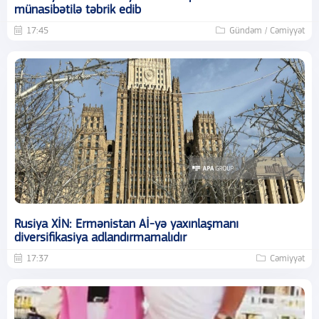
münasibətilə təbrik edib
17:45
Gündəm / Cəmiyyət
Rusiya XİN: Ermənistan Aİ-yə yaxınlaşmanı
diversifikasiya adlandırmamalıdır
17:37
Cəmiyyət