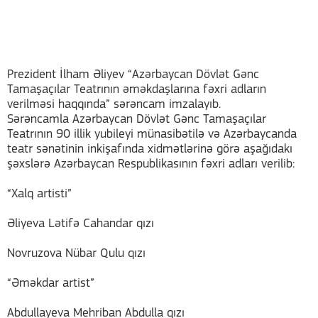
Prezident İlham Əliyev “Azərbaycan Dövlət Gənc
Tamaşaçılar Teatrının əməkdaşlarına fəxri adların
verilməsi haqqında” sərəncam imzalayıb.
Sərəncamla Azərbaycan Dövlət Gənc Tamaşaçılar
Teatrının 90 illik yubileyi münasibətilə və Azərbaycanda
teatr sənətinin inkişafında xidmətlərinə görə aşağıdakı
şəxslərə Azərbaycan Respublikasının fəxri adları verilib:
“Xalq artisti”
Əliyeva Lətifə Cahandar qızı
Novruzova Nübar Qulu qızı
“Əməkdar artist”
Abdullayeva Mehriban Abdulla qızı