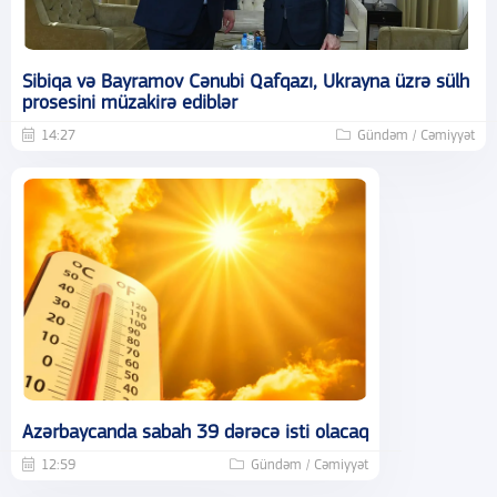
Sibiqa və Bayramov Cənubi Qafqazı, Ukrayna üzrə sülh
prosesini müzakirə ediblər
14:27
Gündəm / Cəmiyyət
Azərbaycanda sabah 39 dərəcə isti olacaq
12:59
Gündəm / Cəmiyyət