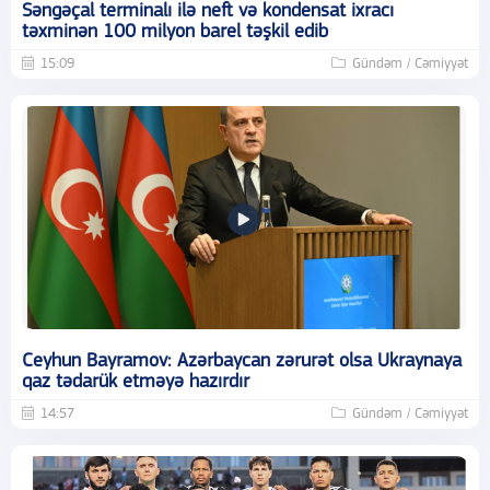
Səngəçal terminalı ilə neft və kondensat ixracı
təxminən 100 milyon barel təşkil edib
15:09
Gündəm / Cəmiyyət
Ceyhun Bayramov: Azərbaycan zərurət olsa Ukraynaya
qaz tədarük etməyə hazırdır
14:57
Gündəm / Cəmiyyət