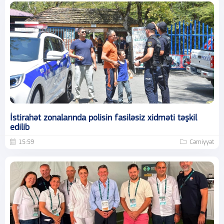
İstirahət zonalarında polisin fasiləsiz xidməti təşkil
edilib
15:59
Cəmiyyət