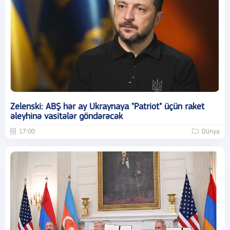
Zelenski: ABŞ hər ay Ukraynaya "Patriot" üçün raket
əleyhinə vasitələr göndərəcək
17:00
Dünya