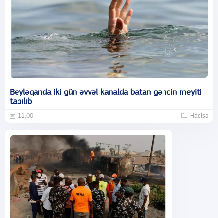
Beyləqanda iki gün əvvəl kanalda batan gəncin meyiti
tapılıb
11:00
Hadisə