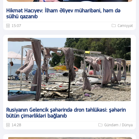
Hikmət Hacıyev: İlham Əliyev müharibəni, həm də
sülhü qazanıb
15:07
Cəmiyyət
Rusiyanın Gelencik şəhərində dron təhlükəsi: şəhərin
bütün çimərlikləri bağlanıb
14:28
Gündəm / Dünya