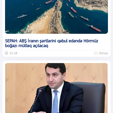
SEPAH: ABŞ İranın şərtlərini qəbul edəndə Hörmüz
boğazı mütləq açılacaq
15:18
Dünya