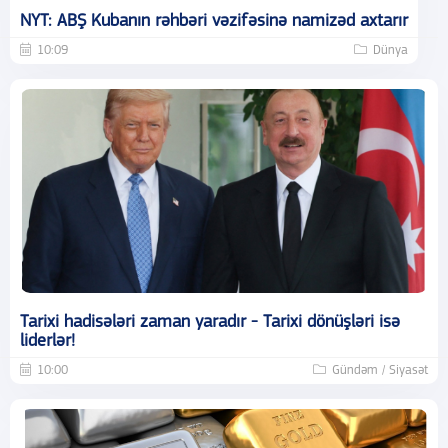
NYT: ABŞ Kubanın rəhbəri vəzifəsinə namizəd axtarır
10:09
Dünya
Tarixi hadisələri zaman yaradır - Tarixi dönüşləri isə
liderlər!
10:00
Gündəm / Siyasət