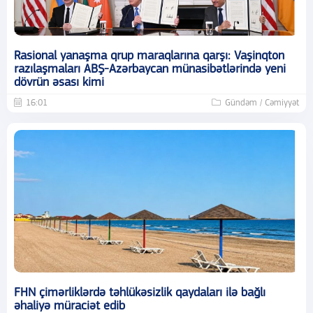
Rasional yanaşma qrup maraqlarına qarşı: Vaşinqton
razılaşmaları ABŞ-Azərbaycan münasibətlərində yeni
dövrün əsası kimi
16:01
Gündəm / Cəmiyyət
FHN çimərliklərdə təhlükəsizlik qaydaları ilə bağlı
əhaliyə müraciət edib