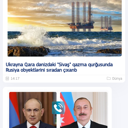
Ukrayna Qara dənizdəki "Sivaş" qazma qurğusunda
Rusiya obyektlərini sıradan çıxarıb
14:17
Dünya