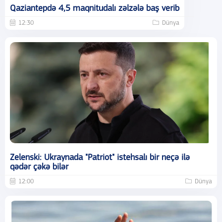
Qaziantepdə 4,5 maqnitudalı zəlzələ baş verib
12:30
Dünya
Zelenski: Ukraynada "Patriot" istehsalı bir neçə ilə
qədər çəkə bilər
12:00
Dünya