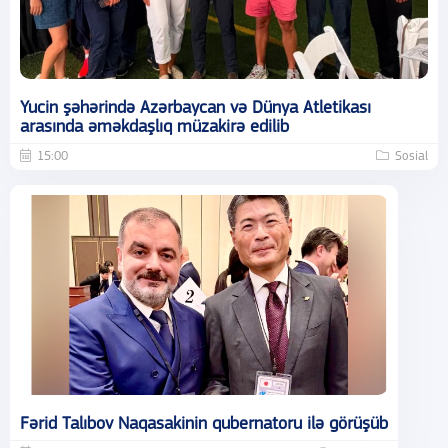
Yucin şəhərində Azərbaycan və Dünya Atletikası
arasında əməkdaşlıq müzakirə edilib
15:00
Sosial
Fərid Talıbov Naqasakinin qubernatoru ilə görüşüb