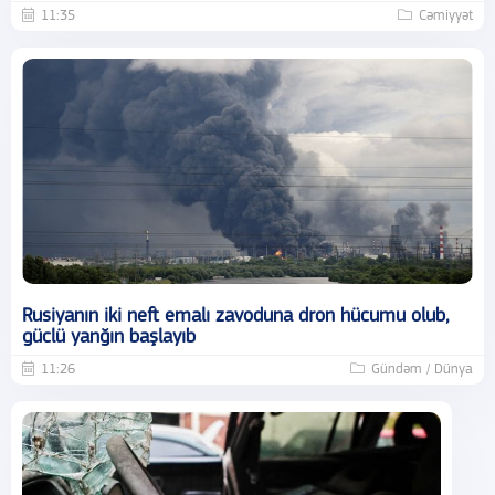
11:35
Cəmiyyət
Rusiyanın iki neft emalı zavoduna dron hücumu olub,
güclü yanğın başlayıb
11:26
Gündəm / Dünya