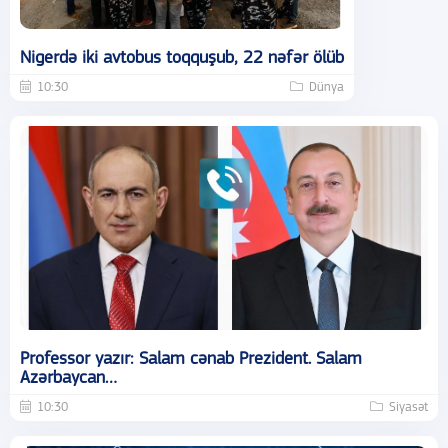
Nigerdə iki avtobus toqquşub, 22 nəfər ölüb
10:30
Dünya
Professor yazır: Salam cənab Prezident. Salam
Azərbaycan…
10:30
Siyasət