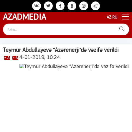
AZAD
MEDIA
AZ
RU
Teymur Abdullayevə “Azərenerji”də vəzifə verildi
4-01-2019, 10:24
+ A
- A