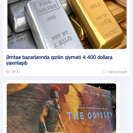
Əmtəə bazarlarında qızılın qiyməti 4 400 dollara
yaxınlaşıb
09:32
İqtisadiyyat