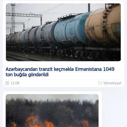
Azərbaycandan tranzit keçməklə Ermənistana 1049
ton buğda göndərildi
12:08
İqtisadiyyat