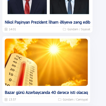
Nikol Paşinyan Prezident İlham Əliyevə zəng edib
14:01
Gündəm / Siyasət
Bazar günü Azərbaycanda 40 dərəcə isti olacaq
13:37
Gündəm / Cəmiyyət