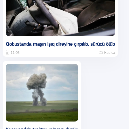
Qobustanda maşın işıq dirəyinə çırpılıb, sürücü ölüb
11:03
Hadisə