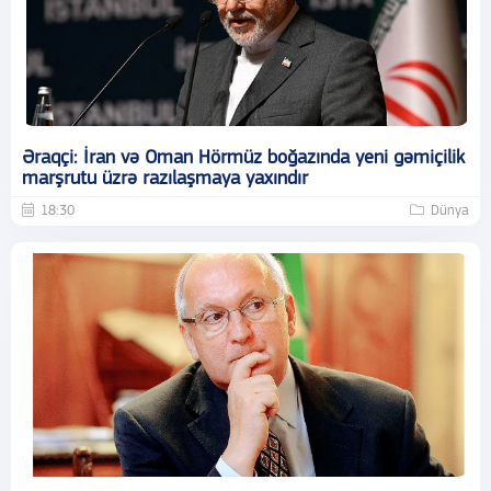
Əraqçi: İran və Oman Hörmüz boğazında yeni gəmiçilik
marşrutu üzrə razılaşmaya yaxındır
18:30
Dünya