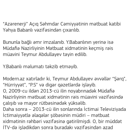
“Azərenerji” Açıq Səhmdar Cəmiyyətinin mətbuat katibi
Yəhya Babanlı vəzifəsindən çıxarılıb.
Bununla bağlı əmr imzalanıb. Y.Babanlının yerinə isə
Müdafiə Nazirliyinin Mətbuat xidmətinin keçmiş rəis
müavini Teymur Abdullayev təyin edilib.
Y.Babanlı məlumatı təkzib etməyib.
Modern.az xatırladır ki, Teymur Abdullayev əvvəllər “Şərq”,
“Hürriyyət”, “P.S” və digər qəzetlərdə işləyib.
O, 2009-cu ildən 2013-cü ilin noyabrınadək Müdafiə
Nazirliyinin mətbuat xidmətinin rəis müavini vəzifəsində
çalışıb və mayor rütbəsinədək yüksəlib.
Daha sonra – 2013-cü ilin sonlarında İctimai Televiziyada
İctimaiyyətlə əlaqələr şöbəsinin müdiri – mətbuat
xidmətinin rəhbəri vəzifəsinə gətirilmişdi. O, bir müddət
İTV-də işlədikdən sonra buradakı vəzifəsindən azad