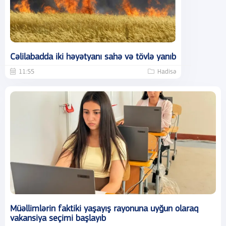
Cəlilabadda iki həyətyanı sahə və tövlə yanıb
11:55
Hadisə
Müəllimlərin faktiki yaşayış rayonuna uyğun olaraq
vakansiya seçimi başlayıb