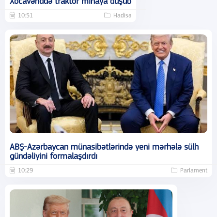
Xocavənddə traktor minaya düşüb
10:51
Hadisə
ABŞ-Azərbaycan münasibətlərində yeni mərhələ sülh
gündəliyini formalaşdırdı
10:29
Parlament