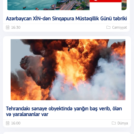
Azərbaycan XİN-dən Sinqapura Müstəqillik Günü təbriki
16:30
Cəmiyyət
Tehrandakı sənaye obyektində yanğın baş verib, ölən
və yaralananlar var
16:00
Dünya