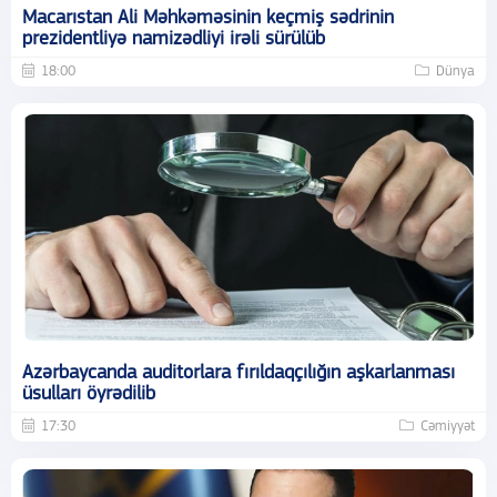
Macarıstan Ali Məhkəməsinin keçmiş sədrinin
prezidentliyə namizədliyi irəli sürülüb
18:00
Dünya
Azərbaycanda auditorlara fırıldaqçılığın aşkarlanması
üsulları öyrədilib
17:30
Cəmiyyət