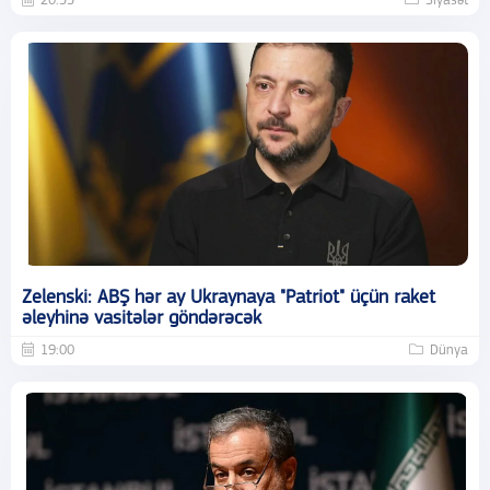
20:55
Siyasət
Zelenski: ABŞ hər ay Ukraynaya "Patriot" üçün raket
əleyhinə vasitələr göndərəcək
19:00
Dünya