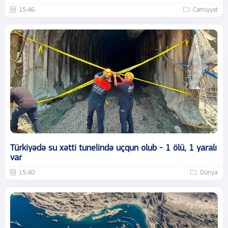
15:46
Cəmiyyət
Türkiyədə su xətti tunelində uçqun olub - 1 ölü, 1 yaralı
var
15:40
Dünya