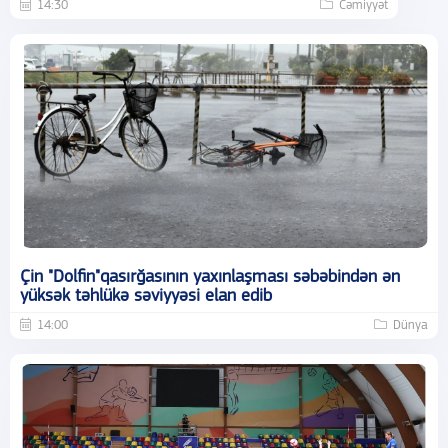
14:30
Cəmiyyət
Çin "Dolfin"qasırğasının yaxınlaşması səbəbindən ən
yüksək təhlükə səviyyəsi elan edib
14:00
Dünya