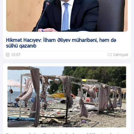
Hikmət Hacıyev: İlham Əliyev müharibəni, həm də
sülhü qazanıb
15:07
Cəmiyyət