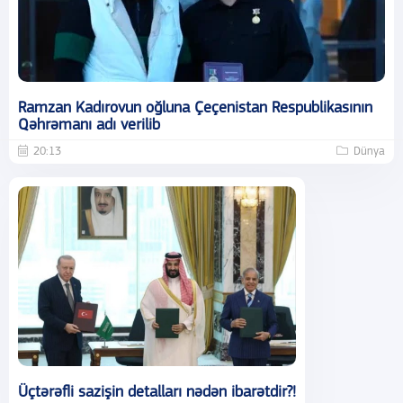
Ramzan Kadırovun oğluna Çeçenistan Respublikasının
Qəhrəmanı adı verilib
20:13
Dünya
Üçtərəfli sazişin detalları nədən ibarətdir?!