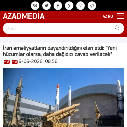
AZAD
MEDIA
AZ
RU
İran əməliyyatların dayandırıldığını elan etdi: “Yeni
hücumlar olarsa, daha dağıdıcı cavab veriləcək”
9-06-2026, 08:56
+ A
- A