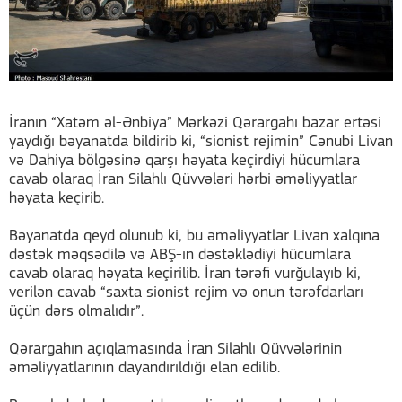
İranın “Xatəm əl-Ənbiya” Mərkəzi Qərargahı bazar ertəsi
yaydığı bəyanatda bildirib ki, “sionist rejimin” Cənubi Livan
və Dahiya bölgəsinə qarşı həyata keçirdiyi hücumlara
cavab olaraq İran Silahlı Qüvvələri hərbi əməliyyatlar
həyata keçirib.
Bəyanatda qeyd olunub ki, bu əməliyyatlar Livan xalqına
dəstək məqsədilə və ABŞ-ın dəstəklədiyi hücumlara
cavab olaraq həyata keçirilib. İran tərəfi vurğulayıb ki,
verilən cavab “saxta sionist rejim və onun tərəfdarları
üçün dərs olmalıdır”.
Qərargahın açıqlamasında İran Silahlı Qüvvələrinin
əməliyyatlarının dayandırıldığı elan edilib.