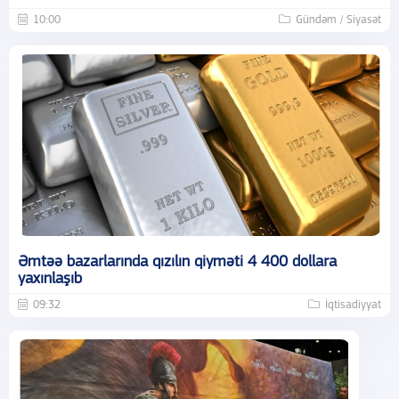
10:00
Gündəm / Siyasət
Əmtəə bazarlarında qızılın qiyməti 4 400 dollara
yaxınlaşıb
09:32
İqtisadiyyat