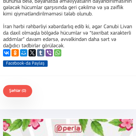
Bununla belə, bəyanatda əməliyyatların dayandırılmasının
gələcək hücumlar qarşısında geri çəkilmə və ya zəiflik
kimi qiymətləndirilməməsi tələb olunub.
İran hərbi rəhbərliyi xəbərdarlıq edib ki, əgər Cənubi Livan
da daxil olmaqla bölgədə hücumlar və “təxribat xarakterli
addımlar” davam edərsə, əvvəlkindən daha sərt və
dağıdıcı tədbirlər görüləcək.
Facebook-da Paylaş
Şərhlər (0)