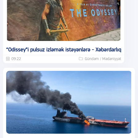
“Odissey”i pulsuz izləmək istəyənlərə - Xəbərdarlıq
09:22
Gündəm / Mədəniyyət