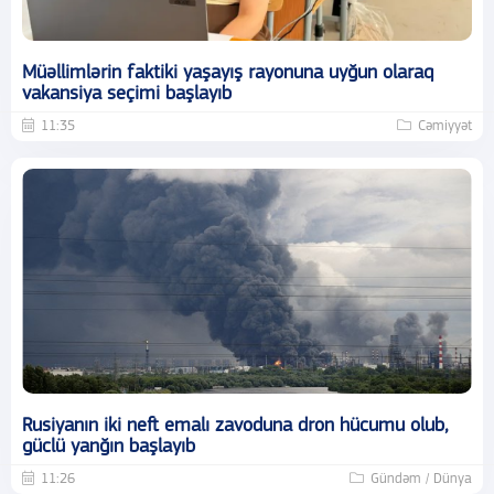
Müəllimlərin faktiki yaşayış rayonuna uyğun olaraq
vakansiya seçimi başlayıb
11:35
Cəmiyyət
Rusiyanın iki neft emalı zavoduna dron hücumu olub,
güclü yanğın başlayıb
11:26
Gündəm / Dünya