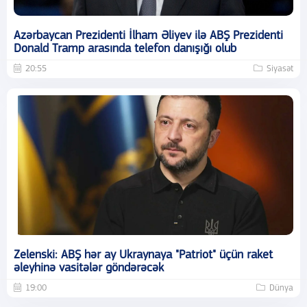
Azərbaycan Prezidenti İlham Əliyev ilə ABŞ Prezidenti
Donald Tramp arasında telefon danışığı olub
20:55
Siyasət
Zelenski: ABŞ hər ay Ukraynaya "Patriot" üçün raket
əleyhinə vasitələr göndərəcək
19:00
Dünya