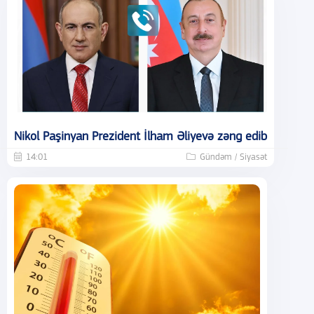
Nikol Paşinyan Prezident İlham Əliyevə zəng edib
14:01
Gündəm / Siyasət