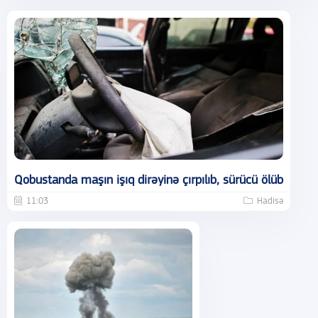
Qobustanda maşın işıq dirəyinə çırpılıb, sürücü ölüb
11:03
Hadisə