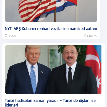
NYT: ABŞ Kubanın rəhbəri vəzifəsinə namizəd axtarır
10:09
Dünya
Tarixi hadisələri zaman yaradır - Tarixi dönüşləri isə
liderlər!