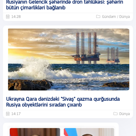
Rusiyanın Gelencik şəhərində dron təhlükəsi: şəhərin
bütün çimərlikləri bağlanıb
14:28
Gündəm / Dünya
Ukrayna Qara dənizdəki "Sivaş" qazma qurğusunda
Rusiya obyektlərini sıradan çıxarıb
14:17
Dünya