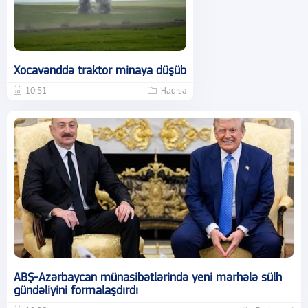
Xocavənddə traktor minaya düşüb
10:51
Hadisə
ABŞ-Azərbaycan münasibətlərində yeni mərhələ sülh
gündəliyini formalaşdırdı