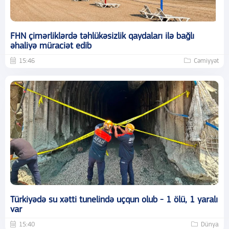
FHN çimərliklərdə təhlükəsizlik qaydaları ilə bağlı
əhaliyə müraciət edib
15:46
Cəmiyyət
Türkiyədə su xətti tunelində uçqun olub - 1 ölü, 1 yaralı
var
15:40
Dünya