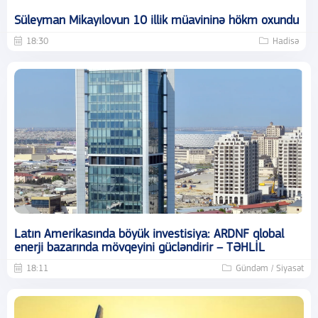
Süleyman Mikayılovun 10 illik müavininə hökm oxundu
18:30
Hadisə
Latın Amerikasında böyük investisiya: ARDNF qlobal
enerji bazarında mövqeyini gücləndirir – TƏHLİL
18:11
Gündəm / Siyasət