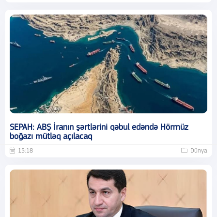
SEPAH: ABŞ İranın şərtlərini qəbul edəndə Hörmüz
boğazı mütləq açılacaq
15:18
Dünya