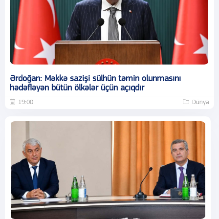
Ərdoğan: Məkkə sazişi sülhün təmin olunmasını
hədəfləyən bütün ölkələr üçün açıqdır
19:00
Dünya