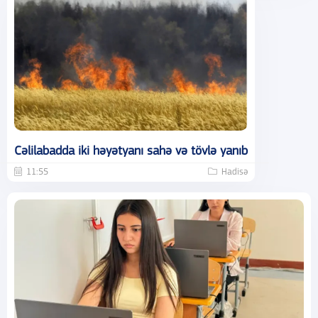
Cəlilabadda iki həyətyanı sahə və tövlə yanıb
11:55
Hadisə