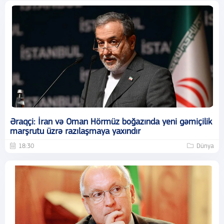
Əraqçi: İran və Oman Hörmüz boğazında yeni gəmiçilik
marşrutu üzrə razılaşmaya yaxındır
18:30
Dünya