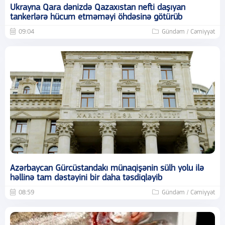
Ukrayna Qara dənizdə Qazaxıstan nefti daşıyan
tankerlərə hücum etməməyi öhdəsinə götürüb
09:04
Gündəm / Cəmiyyət
Azərbaycan Gürcüstandakı münaqişənin sülh yolu ilə
həllinə tam dəstəyini bir daha təsdiqləyib
08:59
Gündəm / Cəmiyyət