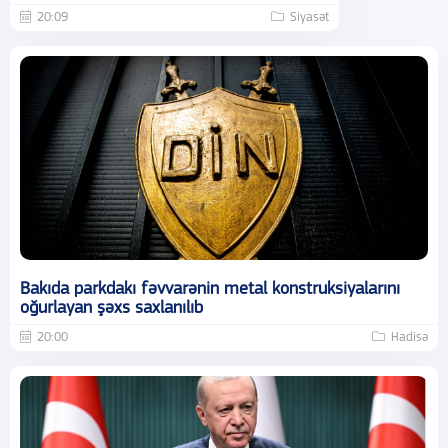
20:09
Siyasət
Bakıda parkdakı fəvvarənin metal konstruksiyalarını
oğurlayan şəxs saxlanılıb
20:00
Hadisə