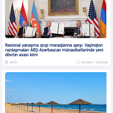
Rasional yanaşma qrup maraqlarına qarşı: Vaşinqton
razılaşmaları ABŞ-Azərbaycan münasibətlərində yeni
dövrün əsası kimi
16:01
Gündəm / Cəmiyyət