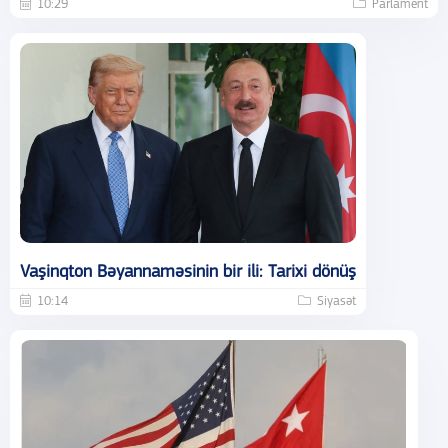
10:29
Parlament
Vaşinqton Bəyannaməsinin bir ili: Tarixi dönüş
10:14
Siyasət