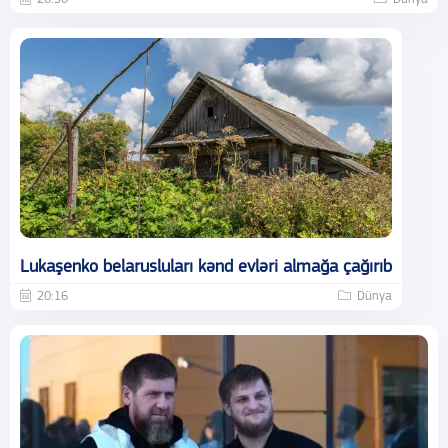
Lukaşenko belarusluları kənd evləri almağa çağırıb
20:16
Dünya