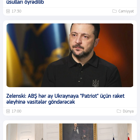
üsulları öyrədilib
17:30
Cəmiyyət
Zelenski: ABŞ hər ay Ukraynaya "Patriot" üçün raket
əleyhinə vasitələr göndərəcək
17:00
Dünya