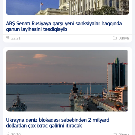
ABŞ Senatı Rusiyaya qarşı yeni sanksiyalar haqqında
qanun layihəsini təsdiqləyib
22:21
Dünya
Ukrayna dəniz blokadası səbəbindən 2 milyard
dollardan çox ixrac gəlirini itirəcək
20:30
Dünya