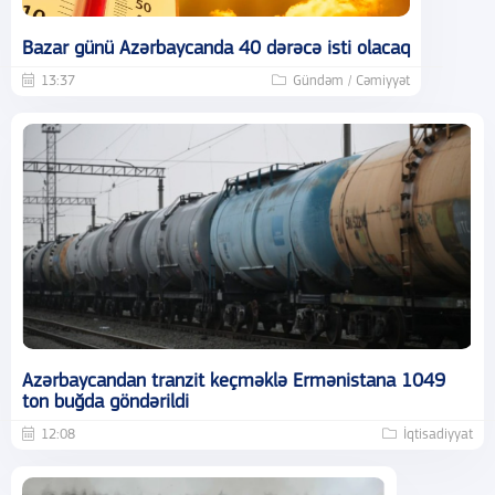
Bazar günü Azərbaycanda 40 dərəcə isti olacaq
13:37
Gündəm / Cəmiyyət
Azərbaycandan tranzit keçməklə Ermənistana 1049
ton buğda göndərildi
12:08
İqtisadiyyat