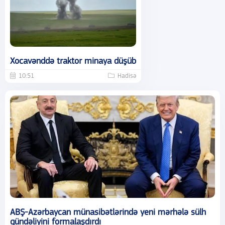
Xocavənddə traktor minaya düşüb
10:51
Hadisə
ABŞ-Azərbaycan münasibətlərində yeni mərhələ sülh
gündəliyini formalaşdırdı