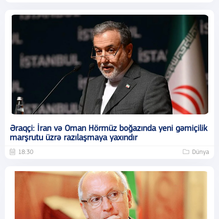
Əraqçi: İran və Oman Hörmüz boğazında yeni gəmiçilik
marşrutu üzrə razılaşmaya yaxındır
18:30
Dünya