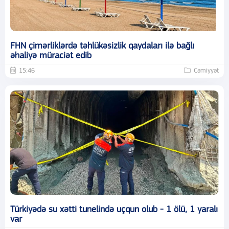
FHN çimərliklərdə təhlükəsizlik qaydaları ilə bağlı
əhaliyə müraciət edib
15:46
Cəmiyyət
Türkiyədə su xətti tunelində uçqun olub - 1 ölü, 1 yaralı
var