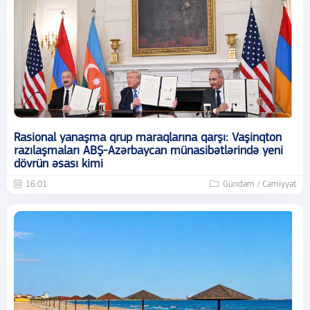
Rasional yanaşma qrup maraqlarına qarşı: Vaşinqton
razılaşmaları ABŞ-Azərbaycan münasibətlərində yeni
dövrün əsası kimi
16:01
Gündəm / Cəmiyyət