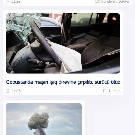
11:26
Gündəm / Dünya
Qobustanda maşın işıq dirəyinə çırpılıb, sürücü ölüb
11:03
Hadisə