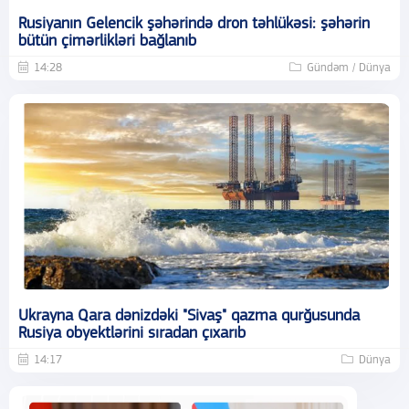
Rusiyanın Gelencik şəhərində dron təhlükəsi: şəhərin
bütün çimərlikləri bağlanıb
14:28
Gündəm / Dünya
Ukrayna Qara dənizdəki "Sivaş" qazma qurğusunda
Rusiya obyektlərini sıradan çıxarıb
14:17
Dünya