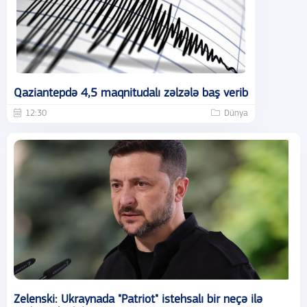
Qaziantepdə 4,5 maqnitudalı zəlzələ baş verib
12:30
Dünya
Zelenski: Ukraynada "Patriot" istehsalı bir neçə ilə