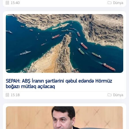
15:40
Dünya
SEPAH: ABŞ İranın şərtlərini qəbul edəndə Hörmüz
boğazı mütləq açılacaq
15:18
Dünya