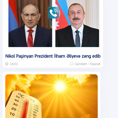
Nikol Paşinyan Prezident İlham Əliyevə zəng edib
14:01
Gündəm / Siyasət