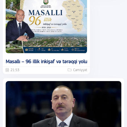
Masallı – 96 illik inkişaf və tərəqqi yolu
21:53
Cəmiyyət