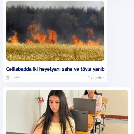
Cəlilabadda iki həyətyanı sahə və tövlə yanıb
11:55
Hadisə