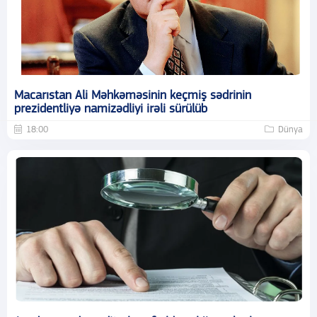
Macarıstan Ali Məhkəməsinin keçmiş sədrinin
prezidentliyə namizədliyi irəli sürülüb
18:00
Dünya