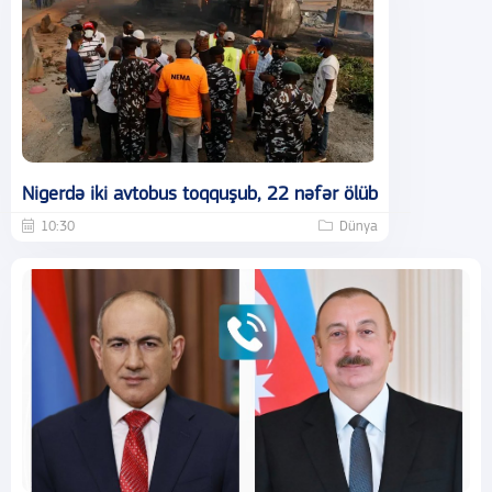
Nigerdə iki avtobus toqquşub, 22 nəfər ölüb
10:30
Dünya