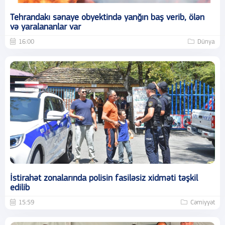
Tehrandakı sənaye obyektində yanğın baş verib, ölən
və yaralananlar var
16:00
Dünya
İstirahət zonalarında polisin fasiləsiz xidməti təşkil
edilib
15:59
Cəmiyyət