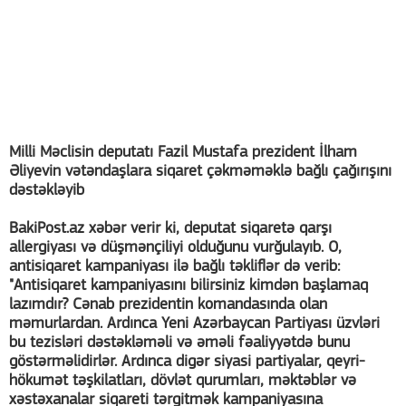
Milli Məclisin deputatı Fazil Mustafa prezident İlham
Əliyevin vətəndaşlara siqaret çəkməməklə bağlı çağırışını
dəstəkləyib
BakiPost.az xəbər verir ki, deputat siqaretə qarşı
allergiyası və düşmənçiliyi olduğunu vurğulayıb. O,
antisiqaret kampaniyası ilə bağlı təkliflər də verib:
"Antisiqaret kampaniyasını bilirsiniz kimdən başlamaq
lazımdır? Cənab prezidentin komandasında olan
məmurlardan. Ardınca Yeni Azərbaycan Partiyası üzvləri
bu tezisləri dəstəkləməli və əməli fəaliyyətdə bunu
göstərməlidirlər. Ardınca digər siyasi partiyalar, qeyri-
hökumət təşkilatları, dövlət qurumları, məktəblər və
xəstəxanalar siqareti tərgitmək kampaniyasına