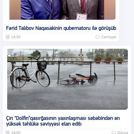
Fərid Talıbov Naqasakinin qubernatoru ilə görüşüb
14:30
Cəmiyyət
Çin "Dolfin"qasırğasının yaxınlaşması səbəbindən ən
yüksək təhlükə səviyyəsi elan edib
14:00
Dünya