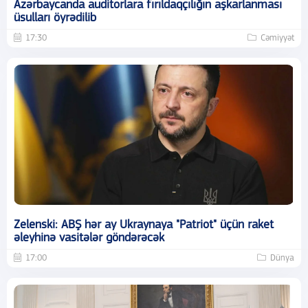
Azərbaycanda auditorlara fırıldaqçılığın aşkarlanması
üsulları öyrədilib
17:30
Cəmiyyət
Zelenski: ABŞ hər ay Ukraynaya "Patriot" üçün raket
əleyhinə vasitələr göndərəcək
17:00
Dünya