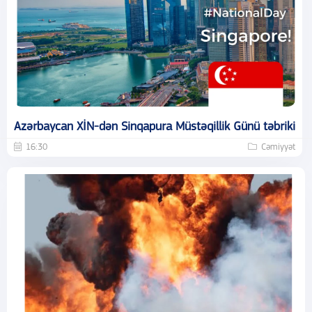
Azərbaycan XİN-dən Sinqapura Müstəqillik Günü təbriki
16:30
Cəmiyyət