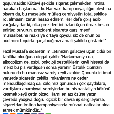
qoşulmalıdır. Kütləvi şəkildə siqaret çəkməkdən imtina
hərəkatı başlanmalıdır. Hər vaxt kampanıyaçılığın əleyhinə
olsam da, bu məsələdə mütləq cəmiyyətin total şəkildə
rol almasını zəruri hesab edirəm. Hər dəfə çıxış edib
vurğulayırlar ki, ölkə prezidentini özləri üçün örnək hesab
edirlər, buyurun, prezident siqaretə qarşı mənfi
münasibətinə reaksiya ortaya qoydu, siz də onun bu
addımını təqdirlə qarşıladığınızı əməli şəkildə göstərin!”
Fazil Mustafa siqaretin millətimizin gələcəyi üçün ciddi bir
təhlükə olduğuna diqqət çəkib: "Narkomaniya da,
alkoqolizm də, psixi, onkoloji xəstəliklərin xeyli hissəsi də
məhz bu pis vərdişdən sonra yaranır. Üstəlik cibinizin
pulunu da bu mənasız vərdiş xeyli azaldır. Qanunla ictimai
yerlərdə siqaretin çəkiliş imkanlarını nə qədər
məhdudlaşdırsaq da, xalqımız qanundan çox qaydalara,
vərdişlərə əhəmiyyət verdiyindən bu pis xəstəliyin kökünü
kəsmək xeyli çətin olcaq. Hamı ən azı özünə yaxın
çevrədə yaxşıya doğru kiçicik bir davranış sərgiləyərsə,
siqaretdən imtina kampaniyasında müsbət nəticələr əldə
etmək mümkündür...”