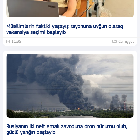
Müəllimlərin faktiki yaşayış rayonuna uyğun olaraq
vakansiya seçimi başlayıb
11:35
Cəmiyyət
Rusiyanın iki neft emalı zavoduna dron hücumu olub,
güclü yanğın başlayıb