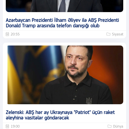
Azərbaycan Prezidenti İlham Əliyev ilə ABŞ Prezidenti
Donald Tramp arasında telefon danışığı olub
20:55
Siyasət
Zelenski: ABŞ hər ay Ukraynaya "Patriot" üçün raket
əleyhinə vasitələr göndərəcək
19:00
Dünya