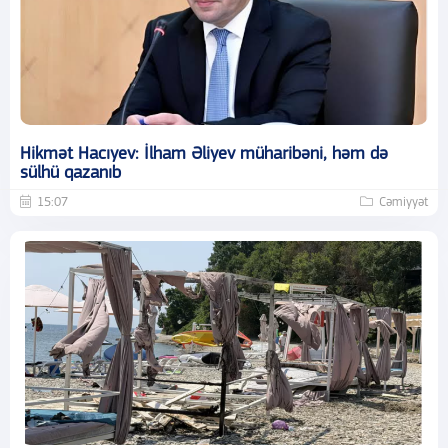
Hikmət Hacıyev: İlham Əliyev müharibəni, həm də
sülhü qazanıb
15:07
Cəmiyyət