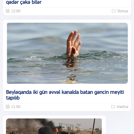
qədər çəkə bilər
12:00
Dünya
Beyləqanda iki gün əvvəl kanalda batan gəncin meyiti
tapılıb
11:00
Hadisə