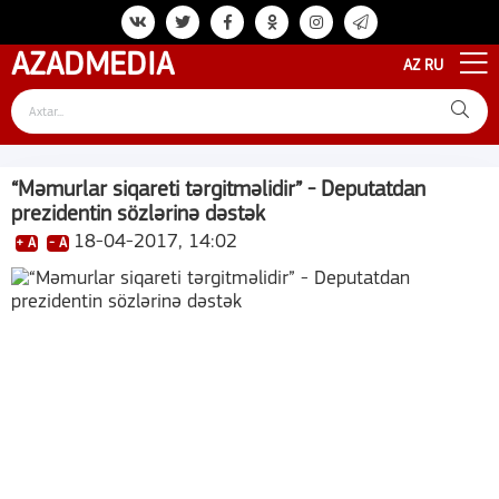
AZAD
MEDIA
AZ
RU
“Məmurlar siqareti tərgitməlidir” - Deputatdan
prezidentin sözlərinə dəstək
18-04-2017, 14:02
+ A
- A