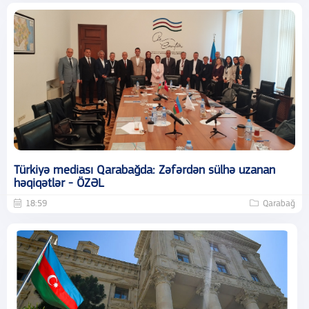
Türkiyə mediası Qarabağda: Zəfərdən sülhə uzanan
həqiqətlər - ÖZƏL
18:59
Qarabağ