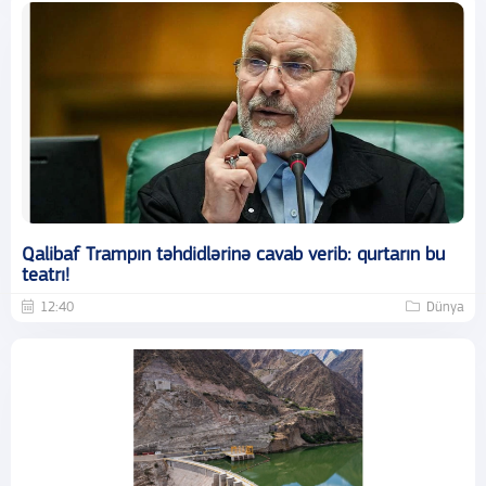
Qalibaf Trampın təhdidlərinə cavab verib: qurtarın bu
teatrı!
12:40
Dünya