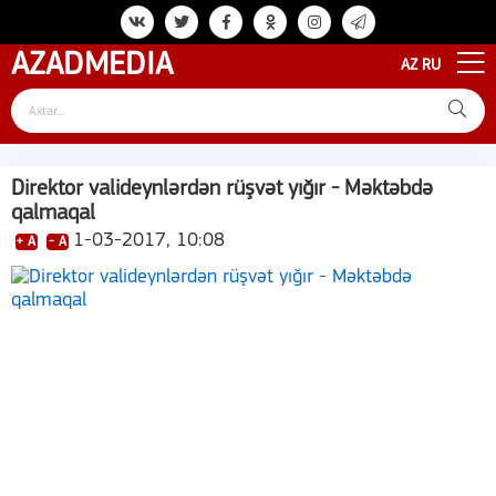
AZAD
MEDIA
AZ
RU
Direktor valideynlərdən rüşvət yığır - Məktəbdə
qalmaqal
1-03-2017, 10:08
+ A
- A