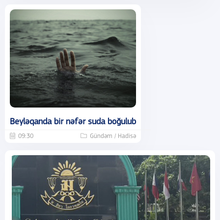
Beyləqanda bir nəfər suda boğulub
09:30
Gündəm / Hadisə