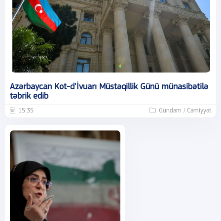
Azərbaycan Kot-d'İvuarı Müstəqillik Günü münasibətilə
təbrik edib
15:35
Gündəm / Cəmiyyət