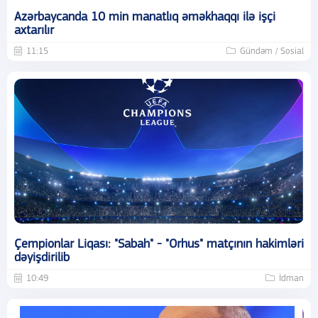
Azərbaycanda 10 min manatlıq əməkhaqqı ilə işçi
axtarılır
11:15
Gündəm / Sosial
Çempionlar Liqası: "Sabah" - "Orhus" matçının hakimləri
dəyişdirilib
10:49
İdman