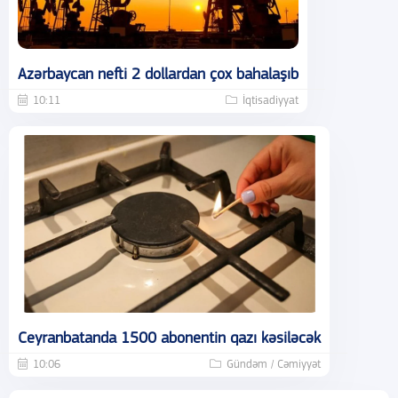
Azərbaycan nefti 2 dollardan çox bahalaşıb
10:11
İqtisadiyyat
Ceyranbatanda 1500 abonentin qazı kəsiləcək
10:06
Gündəm / Cəmiyyət