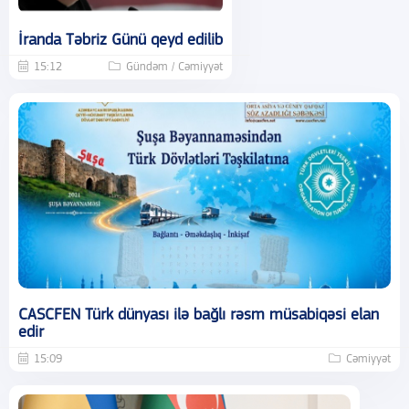
İranda Təbriz Günü qeyd edilib
15:12
Gündəm / Cəmiyyət
CASCFEN Türk dünyası ilə bağlı rəsm müsabiqəsi elan
edir
15:09
Cəmiyyət