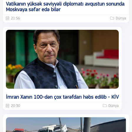
Vatikanın yüksək səviyyəli diplomatı avqustun sonunda
Moskvaya səfər edə bilər
21:56
Dünya
İmran Xanın 100-dən çox tərəfdarı həbs edilib - KİV
20:30
Dünya