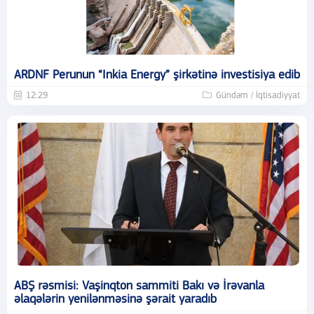
ARDNF Perunun “Inkia Energy” şirkətinə investisiya edib
12:29
Gündəm / İqtisadiyyat
ABŞ rəsmisi: Vaşinqton sammiti Bakı və İrəvanla
əlaqələrin yenilənməsinə şərait yaradıb