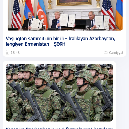
Vaşinqton sammitinin bir ili - İrəliləyən Azərbaycan,
ləngiyən Ermənistan - ŞƏRH
16:46
Cəmiyyət