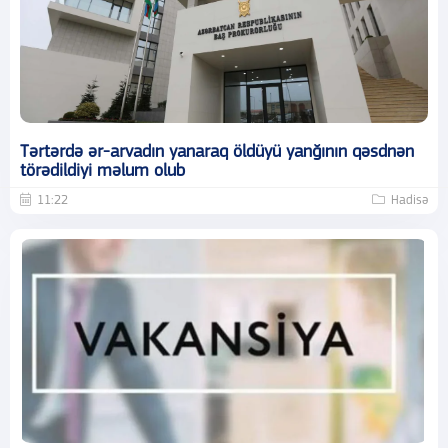
Tərtərdə ər-arvadın yanaraq öldüyü yanğının qəsdnən
törədildiyi məlum olub
11:22
Hadisə