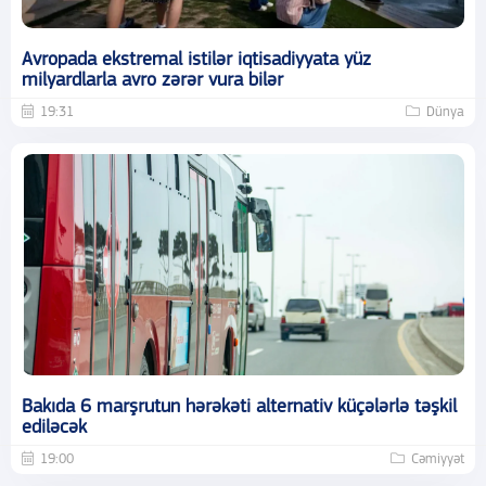
Avropada ekstremal istilər iqtisadiyyata yüz
milyardlarla avro zərər vura bilər
19:31
Dünya
Bakıda 6 marşrutun hərəkəti alternativ küçələrlə təşkil
ediləcək
19:00
Cəmiyyət