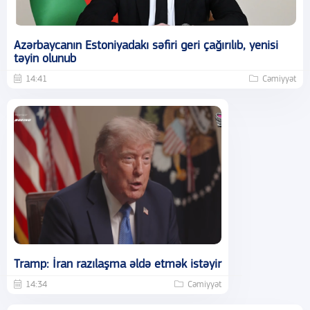
Azərbaycanın Estoniyadakı səfiri geri çağırılıb, yenisi
təyin olunub
14:41
Cəmiyyət
Tramp: İran razılaşma əldə etmək istəyir
14:34
Cəmiyyət