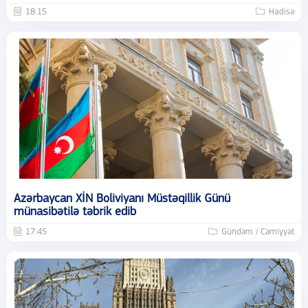
18:15
Hadisə
Azərbaycan XİN Boliviyanı Müstəqillik Günü
münasibətilə təbrik edib
17:45
Gündəm / Cəmiyyət