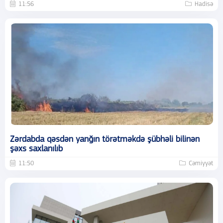
11:56
Hadisə
Zərdabda qəsdən yanğın törətməkdə şübhəli bilinən
şəxs saxlanılıb
11:50
Cəmiyyət