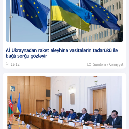
Aİ Ukraynadan raket əleyhinə vasitələrin tədarükü ilə
bağlı sorğu gözləyir
16:12
Gündəm / Cəmiyyət