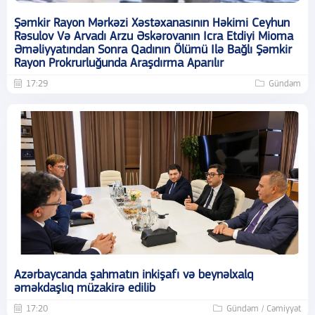
Şəmkir Rayon Mərkəzi Xəstəxanasının Həkimi Ceyhun
Rəsulov Və Arvadı Arzu Əskərovanın Icra Etdiyi Mioma
Əməliyyatından Sonra Qadının Ölümü Ilə Bağlı Şəmkir
Rayon Prokrurluğunda Araşdırma Aparılır
17:29
Gündəm
Azərbaycanda şahmatın inkişafı və beynəlxalq
əməkdaşlıq müzakirə edilib
17:20
Gündəm / Cəmiyyət