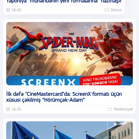
Yaponiya “müharibənin yeni formalarına” hazırlaşır
16:42
Dünya
İlk dəfə "CineMastercard"da: ScreenX formatı üçün
xüsusi çəkilmiş “Hörümçək-Adam”
16:25
Mədəniyyət