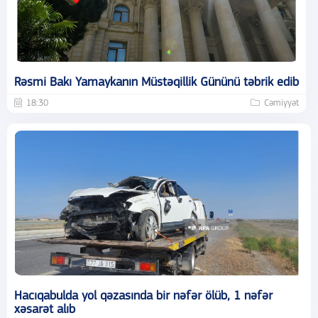
Rəsmi Bakı Yamaykanın Müstəqillik Gününü təbrik edib
18:30
Cəmiyyət
Hacıqabulda yol qəzasında bir nəfər ölüb, 1 nəfər
xəsarət alıb