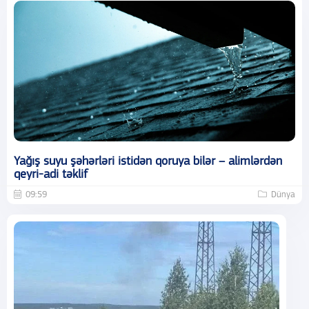
Yağış suyu şəhərləri istidən qoruya bilər – alimlərdən
qeyri-adi təklif
09:59
Dünya