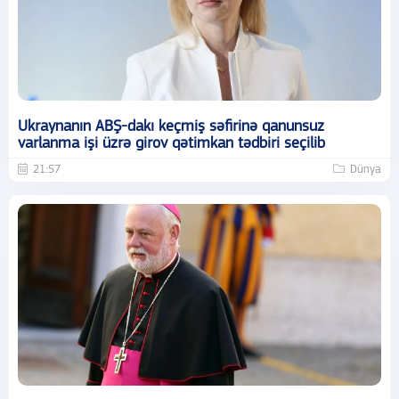
Ukraynanın ABŞ-dakı keçmiş səfirinə qanunsuz
varlanma işi üzrə girov qətimkan tədbiri seçilib
21:57
Dünya