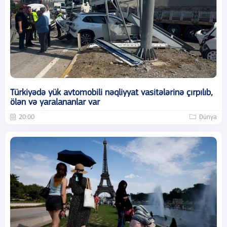
Türkiyədə yük avtomobili nəqliyyat vasitələrinə çırpılıb,
ölən və yaralananlar var
20:00
Dünya