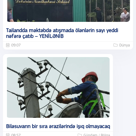
Tailandda məktəbdə atışmada ölənlərin sayı yeddi
nəfərə çatıb – YENİLƏNİB
09:07
Dünya
Biləsuvarın bir sıra ərazilərində işıq olmayacaq
08:57
Gündəm / Bölgə