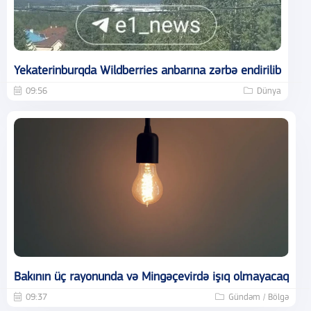
Yekaterinburqda Wildberries anbarına zərbə endirilib
09:56
Dünya
Bakının üç rayonunda və Mingəçevirdə işıq olmayacaq
09:37
Gündəm / Bölgə