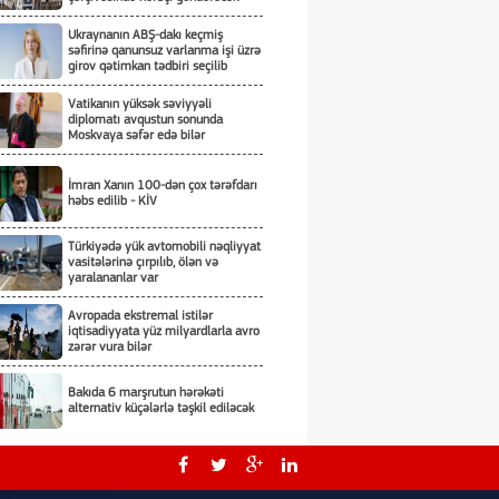
Ukraynanın ABŞ-dakı keçmiş
səfirinə qanunsuz varlanma işi üzrə
girov qətimkan tədbiri seçilib
Vatikanın yüksək səviyyəli
diplomatı avqustun sonunda
Moskvaya səfər edə bilər
İmran Xanın 100-dən çox tərəfdarı
həbs edilib - KİV
Türkiyədə yük avtomobili nəqliyyat
vasitələrinə çırpılıb, ölən və
yaralananlar var
Avropada ekstremal istilər
iqtisadiyyata yüz milyardlarla avro
zərər vura bilər
Bakıda 6 marşrutun hərəkəti
alternativ küçələrlə təşkil ediləcək
Rəsmi Bakı Yamaykanın Müstəqillik
Gününü təbrik edib