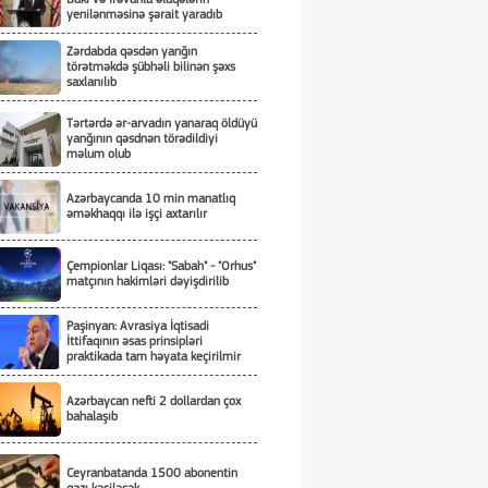
yenilənməsinə şərait yaradıb
Zərdabda qəsdən yanğın
törətməkdə şübhəli bilinən şəxs
saxlanılıb
Tərtərdə ər-arvadın yanaraq öldüyü
yanğının qəsdnən törədildiyi
məlum olub
Azərbaycanda 10 min manatlıq
əməkhaqqı ilə işçi axtarılır
Çempionlar Liqası: "Sabah" - "Orhus"
matçının hakimləri dəyişdirilib
Paşinyan: Avrasiya İqtisadi
İttifaqının əsas prinsipləri
praktikada tam həyata keçirilmir
Azərbaycan nefti 2 dollardan çox
bahalaşıb
Ceyranbatanda 1500 abonentin