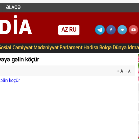
ƏLAQƏ
DIA
AZ
RU
Sosial
Cəmiyyət
Mədəniyyət
Parlament
Hadisə
Bölgə
Dünya
İdma
yəyə gəlin köçür
+ A
- A