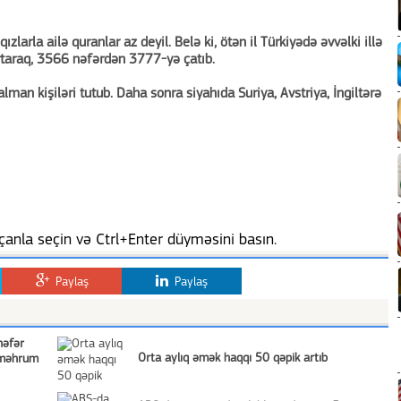
ızlarla ailə quranlar az deyil. Belə ki, ötən il Türkiyədə əvvəlki illə
taraq, 3566 nəfərdən 3777-yə çatıb.
alman kişiləri tutub. Daha sonra siyahıda Suriya, Avstriya, İngiltərə
anla seçin və Ctrl+Enter düyməsini basın.
Paylaş
Paylaş
nəfər
Orta aylıq əmək haqqı 50 qəpik artıb
 məhrum