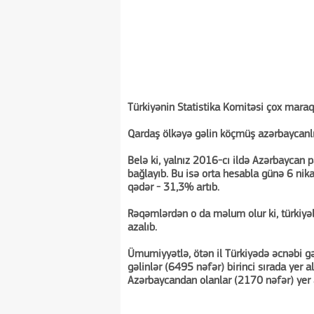
Türkiyənin Statistika Komitəsi çox maraql
Qardaş ölkəyə gəlin köçmüş azərbaycanlı
Belə ki, yalnız 2016-cı ildə Azərbaycan 
bağlayıb. Bu isə orta hesabla günə 6 nik
qədər - 31,3% artıb.
Rəqəmlərdən o da məlum olur ki, türkiyəli
azalıb.
Ümumiyyətlə, ötən il Türkiyədə əcnəbi gəl
gəlinlər (6495 nəfər) birinci sırada yer a
Azərbaycandan olanlar (2170 nəfər) yer a