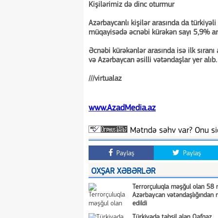
Kişilərimiz də dinc oturmur
Azərbaycanlı kişilər arasında da türkiyəli q
müqayisədə əcnəbi kürəkən sayı 5,9% ar
Əcnəbi kürəkənlər arasında isə ilk sıranı 
və Azərbaycan əsilli vətəndaşlar yer alıb.
///virtualaz
www.AzadMedia.az
Mətndə səhv var? Onu siç
Paylaş
Paylaş
OXŞAR XƏBƏRLƏR
Terrorçuluqla məşğul olan 58 
Azərbaycan vətəndaşlığından
edildi
Türkiyədə təhsil alan Qafqaz