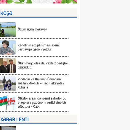
KÖŞƏ
Özüm üçün (hekayə)
Kəndlinin sıxışdırılması sosial
partlayışa gedən yoldur
Ölüm haqq olsa da, vaxtsız gedişlər
üzücüdür...
Vicdanın və Kişiliyin Ünvanına
Yazılan Məktub – Hacı Hekayətin
Ruhuna
Ölkələr arasında rəsmi səfərlər bu
əlaqələrə çox önəm verildiyinə bir
sübutdur - Özəl
XƏBƏR LENTİ