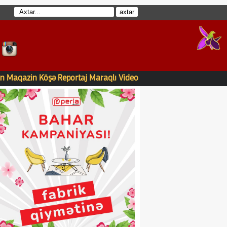
n
Maqazin
Köşə
Reportaj
Maraqlı
Video