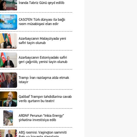
İranda Təbriz Günü qeyd edilib
CASCFEN Türk dünyası ilə bağlı
rəsm müsabiqəsi elan edir
Azərbaycanın Malayziyada yeni
səfiri təyin olunub
Azərbaycanın Estoniyadakı səfiri
geri çağırılıb, yenisi təyin olunub
Tramp: İran razılaşma əldə etmək
istəyir
Qalibaf Trampın təhdidlərinə cavab
verib: qurtarın bu teatrı!
ARDNF Perunun “Inkia Energy”
şirkətinə investisiya edib
ABŞ rəsmisi: Vaşinqton sammiti
Bakı və İrəvanla əlaqələrin