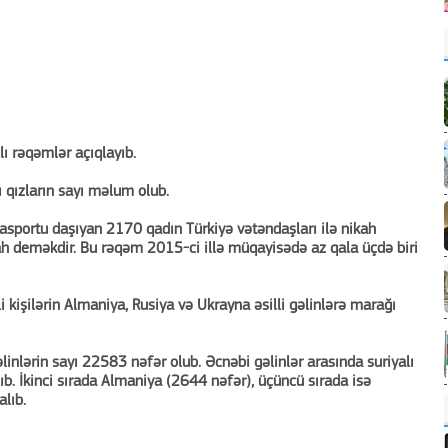
ı rəqəmlər açıqlayıb.
 qızların sayı məlum olub.
pasportu daşıyan 2170 qadın Türkiyə vətəndaşları ilə nikah
ah deməkdir. Bu rəqəm 2015-ci illə müqayisədə az qala üçdə biri
 kişilərin Almaniya, Rusiya və Ukrayna əsilli gəlinlərə marağı
inlərin sayı 22583 nəfər olub. Əcnəbi gəlinlər arasında suriyalı
lıb. İkinci sırada Almaniya (2644 nəfər), üçüncü sırada isə
lıb.