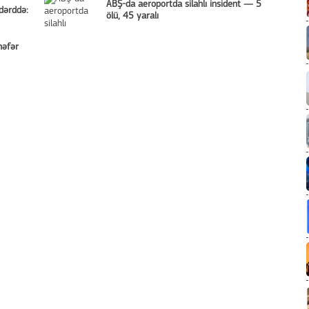
ABŞ-da aeroportda silahlı insident — 5
 dərddə:
ölü, 45 yaralı
nəfər