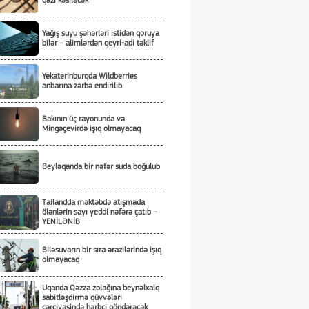
qazı kəsiləcək
Yağış suyu şəhərləri istidən qoruya
bilər – alimlərdən qeyri-adi təklif
Yekaterinburqda Wildberries
anbarına zərbə endirilib
Bakının üç rayonunda və
Mingəçevirdə işıq olmayacaq
Beyləqanda bir nəfər suda boğulub
Tailandda məktəbdə atışmada
ölənlərin sayı yeddi nəfərə çatıb –
YENİLƏNİB
Biləsuvarın bir sıra ərazilərində işıq
olmayacaq
Uqanda Qəzza zolağına beynəlxalq
sabitləşdirmə qüvvələri
çərçivəsində hərbçi göndərəcək