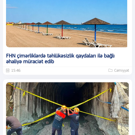
FHN çimərliklərdə təhlükəsizlik qaydaları ilə bağlı
əhaliyə müraciət edib
15:46
Cəmiyyət