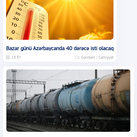
Bazar günü Azərbaycanda 40 dərəcə isti olacaq
13:37
Gündəm / Cəmiyyət