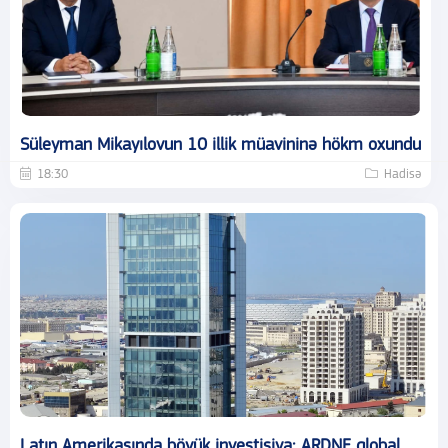
Süleyman Mikayılovun 10 illik müavininə hökm oxundu
18:30
Hadisə
Latın Amerikasında böyük investisiya: ARDNF qlobal