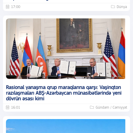
17:00
Dünya
Rasional yanaşma qrup maraqlarına qarşı: Vaşinqton
razılaşmaları ABŞ-Azərbaycan münasibətlərində yeni
dövrün əsası kimi
16:01
Gündəm / Cəmiyyət