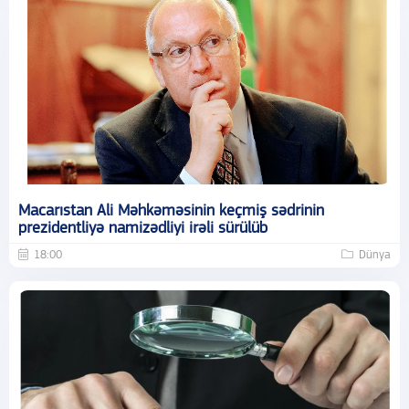
Macarıstan Ali Məhkəməsinin keçmiş sədrinin
prezidentliyə namizədliyi irəli sürülüb
18:00
Dünya