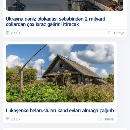
Ukrayna dəniz blokadası səbəbindən 2 milyard
dollardan çox ixrac gəlirini itirəcək
20:30
Dünya
Lukaşenko belarusluları kənd evləri almağa çağırıb
20:16
Dünya