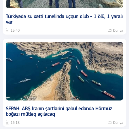
Türkiyədə su xətti tunelində uçqun olub - 1 ölü, 1 yaralı
var
15:40
Dünya
SEPAH: ABŞ İranın şərtlərini qəbul edəndə Hörmüz
boğazı mütləq açılacaq
15:18
Dünya