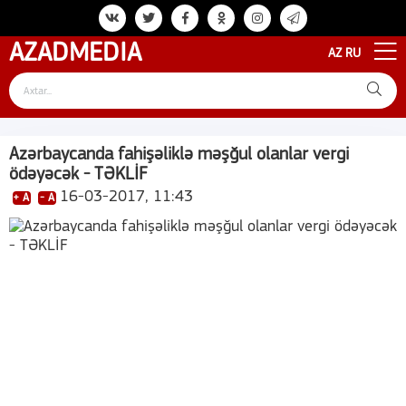
AZAD
MEDIA
AZ
RU
Azərbaycanda fahişəliklə məşğul olanlar vergi
ödəyəcək - TƏKLİF
16-03-2017, 11:43
+ A
- A