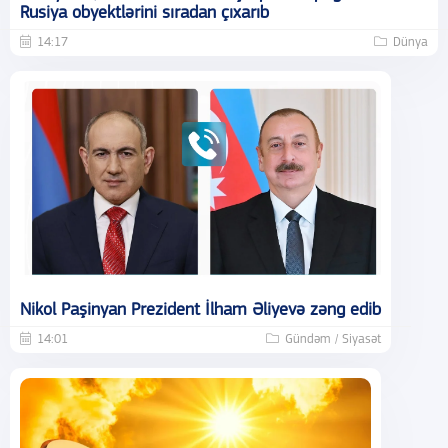
Rusiya obyektlərini sıradan çıxarıb
14:17
Dünya
Nikol Paşinyan Prezident İlham Əliyevə zəng edib
14:01
Gündəm / Siyasət