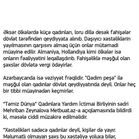
Əksər ölkələrdə küçə qadınları, loru dillə desək fahişələr
dövlət tərəfindən qeydiyyata alınıb. Daşıyıcı xəstəliklərin
yayılmasının qarşısını almaq üçün onlar mütəmadi
müayinə edilir. Almaniya, Hollandiya kimi ölkələr isə
onların fəaliyyətini leqallaşdırıb. Fahişəliklə məşğul olan
şəxslər dövlətə vergi ödəyirlər.
Azərbaycanda isə vəziyyət frəqlidir. "Qədim peşə" ilə
məşğul olan qadınlar dövlət qeydiyyatında deyil. Onlar heç
bir tibbi müayinədən keçmirlər.
“Təmiz Dünya” Qadınlara Yardım İctimai Birliyinin sədri
Mehriban Zeynalova Metbuat.az-a açıqlamasında bildirdi
ki, məsələ ciddi müzakirə edilməlidir.
“Xəstəlikləri sadəcə qadınlar deyil, kişilər də yayır.
Məlumatlı olmayan şəxs bu xəstəliyə yoluxa bilər,