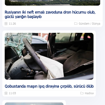
Rusiyanın iki neft emalı zavoduna dron hücumu olub,
güclü yanğın başlayıb
11:26
Gündəm / Dünya
Qobustanda maşın işıq dirəyinə çırpılıb, sürücü ölüb
11:03
Hadisə