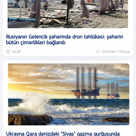
Rusiyanın Gelencik şəhərində dron təhlükəsi: şəhərin
bütün çimərlikləri bağlanıb
14:28
Gündəm / Dünya
Ukrayna Qara dənizdəki "Sivaş" qazma qurğusunda