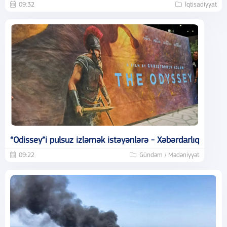
09:32
İqtisadiyyat
“Odissey”i pulsuz izləmək istəyənlərə - Xəbərdarlıq
09:22
Gündəm / Mədəniyyət