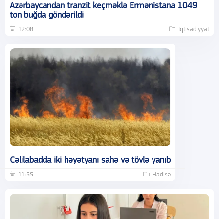
Azərbaycandan tranzit keçməklə Ermənistana 1049
ton buğda göndərildi
12:08
İqtisadiyyat
Cəlilabadda iki həyətyanı sahə və tövlə yanıb
11:55
Hadisə