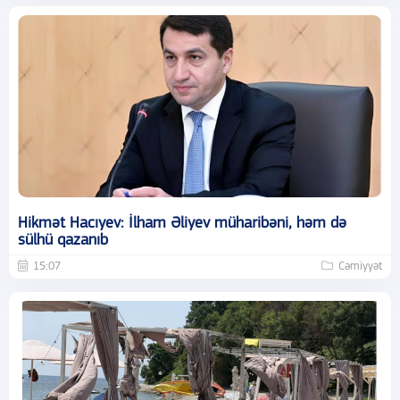
Hikmət Hacıyev: İlham Əliyev müharibəni, həm də
sülhü qazanıb
15:07
Cəmiyyət