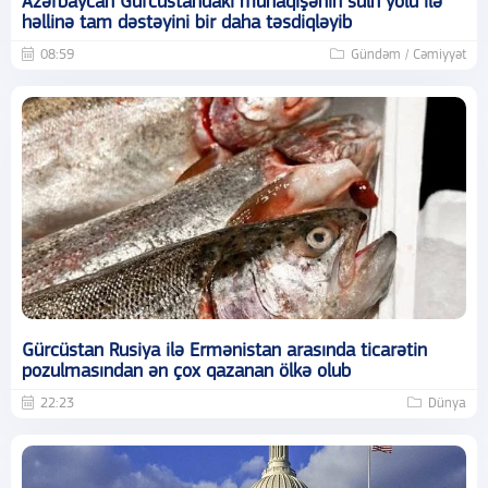
Azərbaycan Gürcüstandakı münaqişənin sülh yolu ilə
həllinə tam dəstəyini bir daha təsdiqləyib
08:59
Gündəm / Cəmiyyət
Gürcüstan Rusiya ilə Ermənistan arasında ticarətin
pozulmasından ən çox qazanan ölkə olub
22:23
Dünya