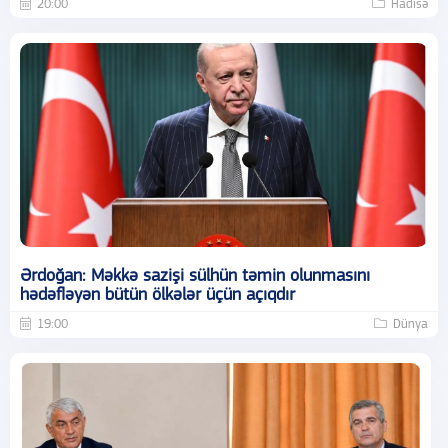
20:00
Hadisə
Ərdoğan: Məkkə sazişi sülhün təmin olunmasını
hədəfləyən bütün ölkələr üçün açıqdır
19:00
Dünya