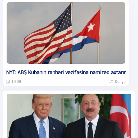
NYT: ABŞ Kubanın rəhbəri vəzifəsinə namizəd axtarır
10:09
Dünya