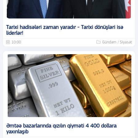
Tarixi hadisələri zaman yaradır - Tarixi dönüşləri isə
liderlər!
10:00
Gündəm / Siyasət
Əmtəə bazarlarında qızılın qiyməti 4 400 dollara
yaxınlaşıb