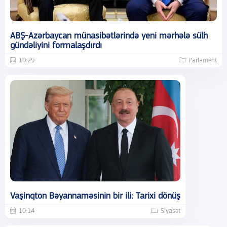
ABŞ-Azərbaycan münasibətlərində yeni mərhələ sülh
gündəliyini formalaşdırdı
10:29
Parlament
Vaşinqton Bəyannaməsinin bir ili: Tarixi dönüş
10:14
Siyasət