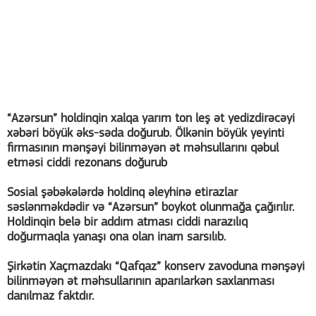
“Azərsun” holdinqin xalqa yarım ton leş ət yedizdirəcəyi
xəbəri böyük əks-səda doğurub. Ölkənin böyük yeyinti
firmasının mənşəyi bilinməyən ət məhsullarını qəbul
etməsi ciddi rezonans doğurub
Sosial şəbəkələrdə holdinq əleyhinə etirazlar
səslənməkdədir və “Azərsun” boykot olunmağa çağırılır.
Holdinqin belə bir addım atması ciddi narazılıq
doğurmaqla yanaşı ona olan inam sarsılıb.
Şirkətin Xaçmazdakı “Qafqaz” konserv zavoduna mənşəyi
bilinməyən ət məhsullarının aparılarkən saxlanması
danılmaz faktdır.