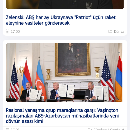
Zelenski: ABŞ hər ay Ukraynaya "Patriot" üçün raket
əleyhinə vasitələr göndərəcək
17:00
Dünya
Rasional yanaşma qrup maraqlarına qarşı: Vaşinqton
razılaşmaları ABŞ-Azərbaycan münasibətlərində yeni
dövrün əsası kimi