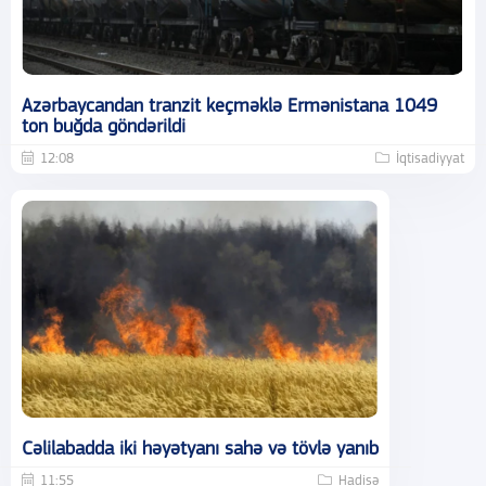
Azərbaycandan tranzit keçməklə Ermənistana 1049
ton buğda göndərildi
12:08
İqtisadiyyat
Cəlilabadda iki həyətyanı sahə və tövlə yanıb
11:55
Hadisə