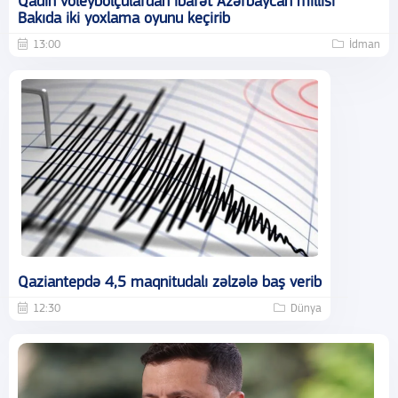
Qadın voleybolçulardan ibarət Azərbaycan millisi
Bakıda iki yoxlama oyunu keçirib
13:00
İdman
Qaziantepdə 4,5 maqnitudalı zəlzələ baş verib
12:30
Dünya