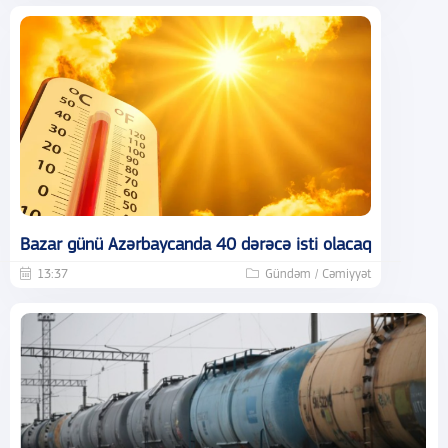
Bazar günü Azərbaycanda 40 dərəcə isti olacaq
13:37
Gündəm / Cəmiyyət