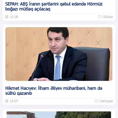
SEPAH: ABŞ İranın şərtlərini qəbul edəndə Hörmüz
boğazı mütləq açılacaq
15:18
Dünya
Hikmət Hacıyev: İlham Əliyev müharibəni, həm də
sülhü qazanıb
15:07
Cəmiyyət