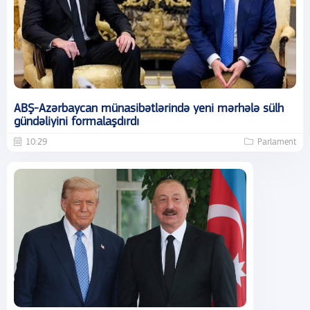
ABŞ-Azərbaycan münasibətlərində yeni mərhələ sülh
gündəliyini formalaşdırdı
10:29
Parlament