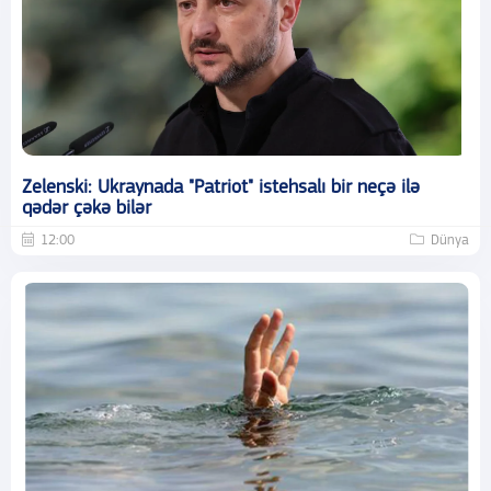
Zelenski: Ukraynada "Patriot" istehsalı bir neçə ilə
qədər çəkə bilər
12:00
Dünya