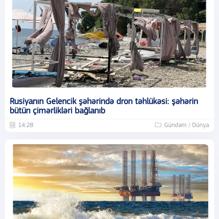
Rusiyanın Gelencik şəhərində dron təhlükəsi: şəhərin
bütün çimərlikləri bağlanıb
14:28
Gündəm / Dünya