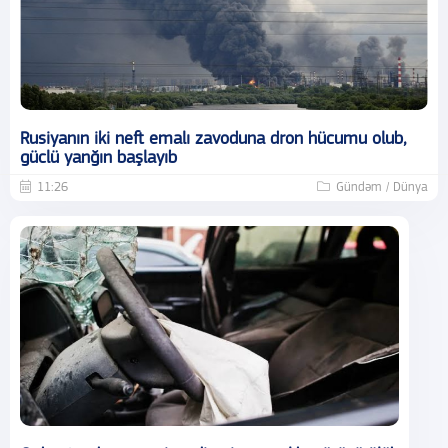
Rusiyanın iki neft emalı zavoduna dron hücumu olub,
güclü yanğın başlayıb
11:26
Gündəm / Dünya