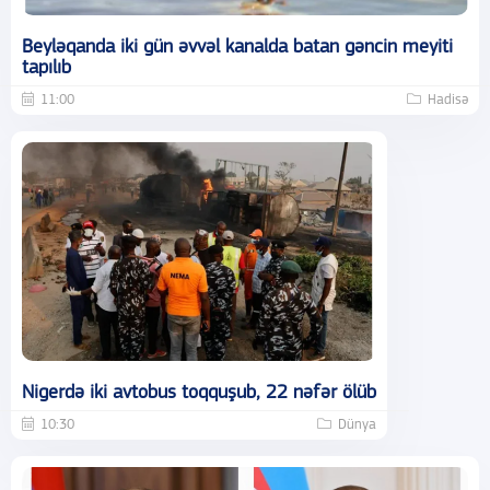
Beyləqanda iki gün əvvəl kanalda batan gəncin meyiti
tapılıb
11:00
Hadisə
Nigerdə iki avtobus toqquşub, 22 nəfər ölüb
10:30
Dünya