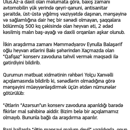
Ulus.Az-a daxil olan məlumata görə, baxış zamanı
avtomobilin yük yerində qeyri-qanuni, antisanitar
şəraitdə, üst-üstə yığılmış vəziyyətdə daşınan, mənşəyinə
və sağlamlığına dair heç bir sənədi olmayan, şaqqalara
bölünmüş 500 kq çəkisində olan heyvan əti, 2 ədəd
kəsilmiş malın baş-ayağı və daxili orqanları aşkar olunub.
İlkin araşdırma zamanı Məmmədyarov Eynulla Balaşərif
oğlu heyvan ətlərini Bakı şəhərindən Xaçmazda olan
“Qafqaz” konserv zavoduna təhvil vermək məqsədi ilə
gətirdiyini bildirib.
Qurumun mətbuat xidmətinin rəhbəri Yolçu Xanvəlli
açıqlamasında bildirib ki, sənədlərin olmadığına görə
mənşəyini müəyyənləşdirmək üçün ətdən nümunələr
götürülüb:
“Ətlərin “Azərsun”un konserv zavoduna aparıldığı barədə
fikirlər mal sahibinə aiddir. Bizim belə bir açıqlamamız
olmayıb. Bununla bağlı da araşdırma aparılır.