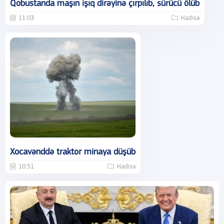
Qobustanda maşın işıq dirəyinə çırpılıb, sürücü ölüb
11:03
Hadisə
Xocavənddə traktor minaya düşüb
10:51
Hadisə