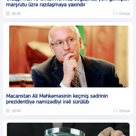
marşrutu üzrə razılaşmaya yaxındır
18:30
Dünya
Macarıstan Ali Məhkəməsinin keçmiş sədrinin
prezidentliyə namizədliyi irəli sürülüb
18:00
Dünya