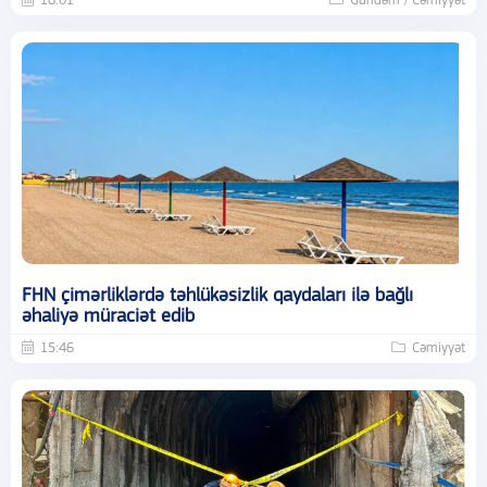
16:01
Gündəm / Cəmiyyət
FHN çimərliklərdə təhlükəsizlik qaydaları ilə bağlı
əhaliyə müraciət edib
15:46
Cəmiyyət