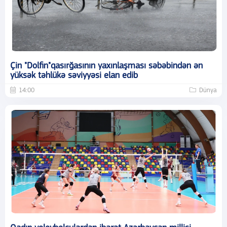
Çin "Dolfin"qasırğasının yaxınlaşması səbəbindən ən
yüksək təhlükə səviyyəsi elan edib
14:00
Dünya