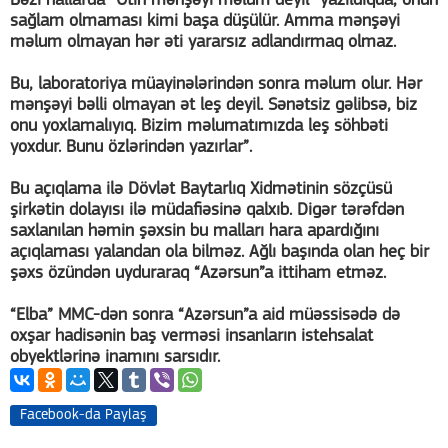
Bəzi hallarda “Ətin mənşəyi məlum deyil” yazıldıqda, onun
sağlam olmaması kimi başa düşülür. Amma mənşəyi
məlum olmayan hər əti yararsız adlandırmaq olmaz.
Bu, laboratoriya müayinələrindən sonra məlum olur. Hər
mənşəyi bəlli olmayan ət leş deyil. Sənətsiz gəlibsə, biz
onu yoxlamalıyıq. Bizim məlumatımızda leş söhbəti
yoxdur. Bunu özlərindən yazırlar”.
Bu açıqlama ilə Dövlət Baytarlıq Xidmətinin sözçüsü
şirkətin dolayısı ilə müdafiəsinə qalxıb. Digər tərəfdən
saxlanılan həmin şəxsin bu malları hara apardığını
açıqlaması yalandan ola bilməz. Ağlı başında olan heç bir
şəxs özündən uyduraraq “Azərsun”a ittiham etməz.
“Elba” MMC-dən sonra “Azərsun”a aid müəssisədə də
oxşar hadisənin baş verməsi insanların istehsalat
obyektlərinə inamını sarsıdır.
Facebook-da Paylaş