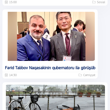
15:00
Sosial
Fərid Talıbov Naqasakinin qubernatoru ilə görüşüb
14:30
Cəmiyyət