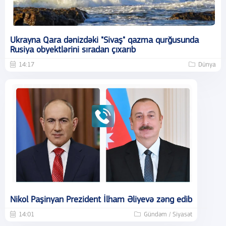
Ukrayna Qara dənizdəki "Sivaş" qazma qurğusunda
Rusiya obyektlərini sıradan çıxarıb
14:17
Dünya
Nikol Paşinyan Prezident İlham Əliyevə zəng edib
14:01
Gündəm / Siyasət