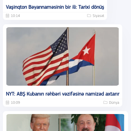
Vaşinqton Bəyannaməsinin bir ili: Tarixi dönüş
10:14
Siyasət
NYT: ABŞ Kubanın rəhbəri vəzifəsinə namizəd axtarır
10:09
Dünya