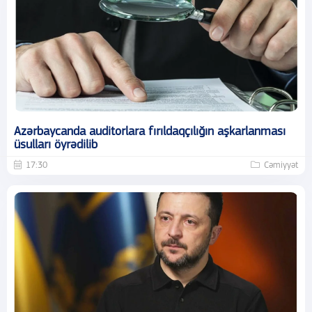
Azərbaycanda auditorlara fırıldaqçılığın aşkarlanması
üsulları öyrədilib
17:30
Cəmiyyət