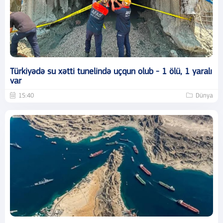
Türkiyədə su xətti tunelində uçqun olub - 1 ölü, 1 yaralı
var
15:40
Dünya