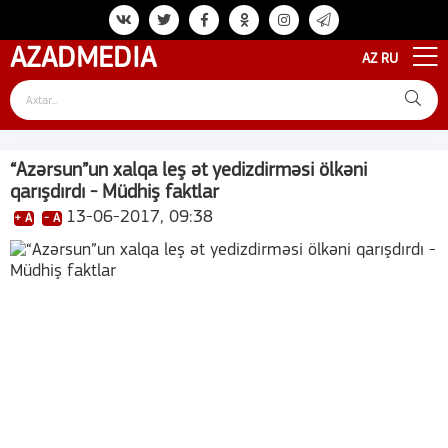
AZAD
MEDIA
AZ
RU
“Azərsun”un xalqa leş ət yedizdirməsi ölkəni
qarışdırdı - Müdhiş faktlar
13-06-2017, 09:38
+ A
- A