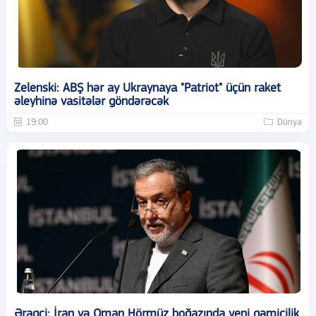
Zelenski: ABŞ hər ay Ukraynaya "Patriot" üçün raket
əleyhinə vasitələr göndərəcək
19:00
Dünya
Əraqçi: İran və Oman Hörmüz boğazında yeni gəmiçilik