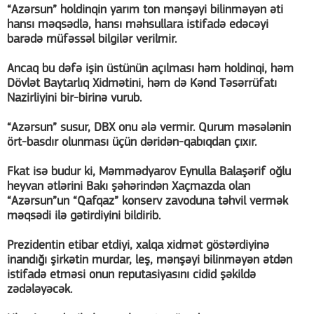
“Azərsun” holdinqin yarım ton mənşəyi bilinməyən əti
hansı məqsədlə, hansı məhsullara istifadə edəcəyi
barədə müfəssəl bilgilər verilmir.
Ancaq bu dəfə işin üstünün açılması həm holdinqi, həm
Dövlət Baytarlıq Xidmətini, həm də Kənd Təsərrüfatı
Nazirliyini bir-birinə vurub.
“Azərsun” susur, DBX onu ələ vermir. Qurum məsələnin
ört-basdır olunması üçün dəridən-qabıqdan çıxır.
Fkat isə budur ki, Məmmədyarov Eynulla Balaşərif oğlu
heyvan ətlərini Bakı şəhərindən Xaçmazda olan
“Azərsun”un “Qafqaz” konserv zavoduna təhvil vermək
məqsədi ilə gətirdiyini bildirib.
Prezidentin etibar etdiyi, xalqa xidmət göstərdiyinə
inandığı şirkətin murdar, leş, mənşəyi bilinməyən ətdən
istifadə etməsi onun reputasiyasını cidid şəkildə
zədələyəcək.