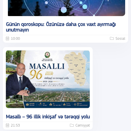
Günün qoroskopu: Özünüzə daha çox vaxt ayırmağı
unutmayın
10:00
Sosial
Masallı – 96 illik inkişaf və tərəqqi yolu
21:53
Cəmiyyət