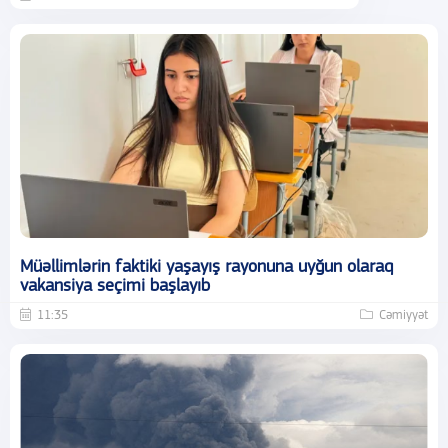
Müəllimlərin faktiki yaşayış rayonuna uyğun olaraq
vakansiya seçimi başlayıb
11:35
Cəmiyyət