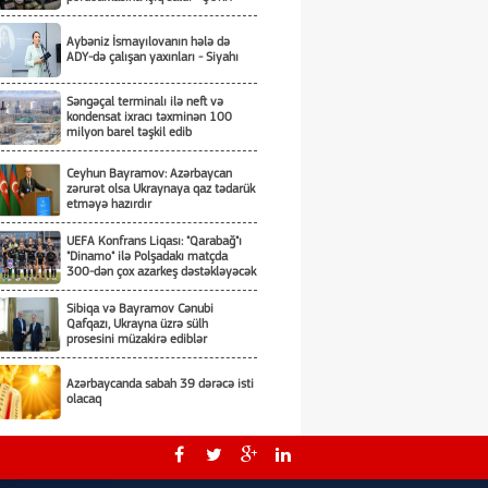
Aybəniz İsmayılovanın hələ də
ADY-də çalışan yaxınları - Siyahı
Səngəçal terminalı ilə neft və
kondensat ixracı təxminən 100
milyon barel təşkil edib
Ceyhun Bayramov: Azərbaycan
zərurət olsa Ukraynaya qaz tədarük
etməyə hazırdır
UEFA Konfrans Liqası: "Qarabağ"ı
"Dinamo" ilə Polşadakı matçda
300-dən çox azarkeş dəstəkləyəcək
Sibiqa və Bayramov Cənubi
Qafqazı, Ukrayna üzrə sülh
prosesini müzakirə ediblər
Azərbaycanda sabah 39 dərəcə isti
olacaq
ARDNF 3 illik auditor seçir