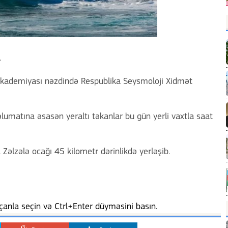
.
Akademiyası nəzdində Respublika Seysmoloji Xidmət
lumatına əsasən yeraltı təkanlar bu gün yerli vaxtla saat
 Zəlzələ ocağı 45 kilometr dərinlikdə yerləşib.
anla seçin və Ctrl+Enter düyməsini basın.