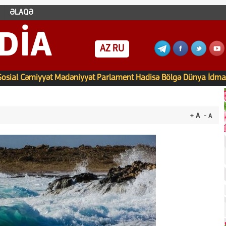
ƏLAQƏ
DIA
AZ
RU
Sosial
Cəmiyyət
Mədəniyyət
Parlament
Hadisə
Bölgə
Dünya
İdma
+ A
- A