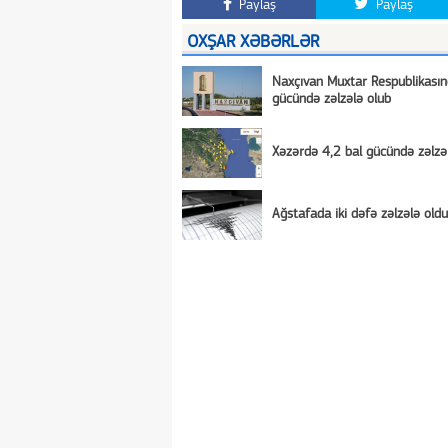
Paylaş
Paylaş
OXŞAR XƏBƏRLƏR
Naxçıvan Muxtar Respublikasın
gücündə zəlzələ olub
Xəzərdə 4,2 bal gücündə zəlzə
Ağstafada iki dəfə zəlzələ oldu