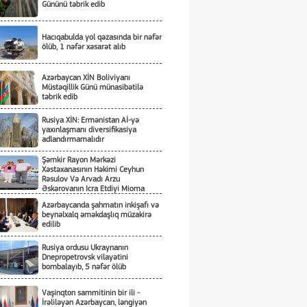
Gününü təbrik edib
Hacıqabulda yol qəzasında bir nəfər
ölüb, 1 nəfər xəsarət alıb
Azərbaycan XİN Boliviyanı
Müstəqillik Günü münasibətilə
təbrik edib
Rusiya XİN: Ermənistan Aİ-yə
yaxınlaşmanı diversifikasiya
adlandırmamalıdır
Şəmkir Rayon Mərkəzi
Xəstəxanasının Həkimi Ceyhun
Rəsulov Və Arvadı Arzu
Əskərovanın Icra Etdiyi Mioma
Əməliyyatından Sonra Qadının
Azərbaycanda şahmatın inkişafı və
Ölümü Ilə Bağlı Şəmkir Rayon
beynəlxalq əməkdaşlıq müzakirə
Prokrurluğunda Araşdırma Aparılır
edilib
Rusiya ordusu Ukraynanın
Dnepropetrovsk vilayətini
bombalayıb, 5 nəfər ölüb
Vaşinqton sammitinin bir ili -
İrəliləyən Azərbaycan, ləngiyən