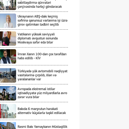
sabitləşdirmə qüvvələri
çərçivəsində hərbçi göndərəcək
Ukraynanın ABŞ-dakı keçmiş
səfirinə qanunsuz varlanma işi üzrə
girov qətimkan tədbiri seçilib
Vatikanın yüksək səviyyəli
diplomatı avqustun sonunda
Moskvaya səfər edə bilər
İmran Xanın 100-dən çox tərəfdarı
həbs edilib - KİV
Türkiyədə yük avtomobili nəqliyyat
vasitələrinə çırpılıb, ölən və
yaralananlar var
Avropada ekstremal istilər
iqtisadiyyata yüz milyardlarla avro
zərər vura bilər
Bakıda 6 marşrutun hərəkəti
alternativ küçələrlə təşkil ediləcək
Rəsmi Bakı Yamaykanın Müstəqillik