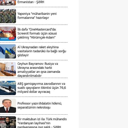
Ermənistan - ŞƏRH
Yaponiya “müharibənin yeni
formalarına” hazırlaşır
İlk dəfə "CineMastercard"da:
ScreenX formatı üçün xüsusi
çəkilmiş “Hörümçək-Adam”
Aİ Ukraynadan raket əleyhinə
vasitələrin tədarükü ilə bağlı sorğu
gözləyir
Ceyhun Bayramov: Rusiya və
Ukrayna arasındakı hərbi
əməliyyatlar ən qısa zamanda
dayandırılmalıdır
ABŞ gəmiqayırma zavodlarının və
sualtı qayıqların tikintisi üçün 76,6
milyard dollar ayıracaq
Professor yazır:Ədalətin hökmü,
separatizmin nekroloqu
Bir məktubun izi ilə: Türk mühəndis
"Vardanyan layihəsi"nin
pərdəarxasına işıq saldı - ŞƏRH