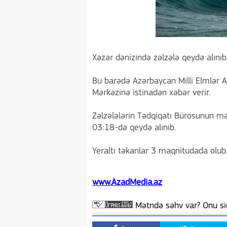
Xəzər dənizində zəlzələ qeydə alınıb
Bu barədə Azərbaycan Milli Elmlər 
Mərkəzinə istinadən xəbər verir.
Zəlzələlərin Tədqiqatı Bürosunun mə
03:18-də qeydə alınıb.
Yeraltı təkanlar 3 maqnitudada olub.
www.AzadMedia.az
Mətndə səhv var? Onu siç