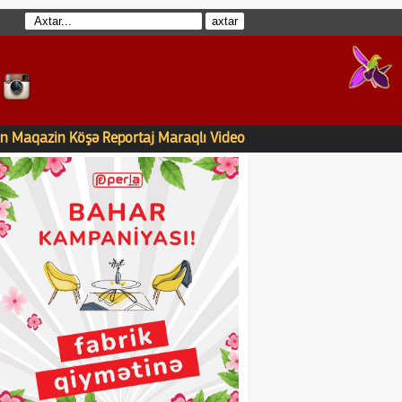
n
Maqazin
Köşə
Reportaj
Maraqlı
Video