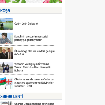
KÖŞƏ
Özüm üçün (hekayə)
Kəndlinin sıxışdırılması sosial
partlayışa gedən yoldur
Ölüm haqq olsa da, vaxtsız gedişlər
üzücüdür...
Vicdanın və Kişiliyin Ünvanına
Yazılan Məktub – Hacı Hekayətin
Ruhuna
Ölkələr arasında rəsmi səfərlər bu
əlaqələrə çox önəm verildiyinə bir
sübutdur - Özəl
XƏBƏR LENTİ
Uqanda Qəzza zolağına beynəlxalq