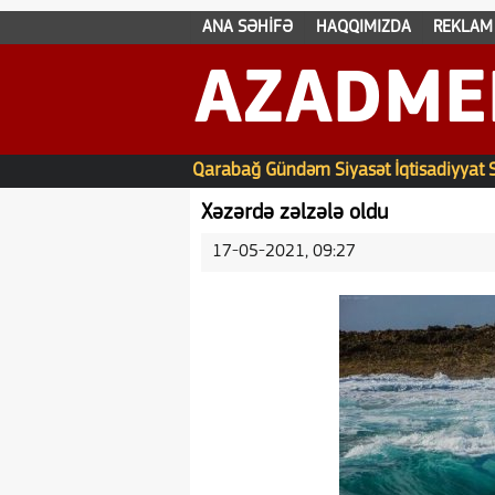
ANA SƏHİFƏ
HAQQIMIZDA
REKLAM
AZADME
Qarabağ
Gündəm
Siyasət
İqtisadiyyat
Xəzərdə zəlzələ oldu
17-05-2021, 09:27