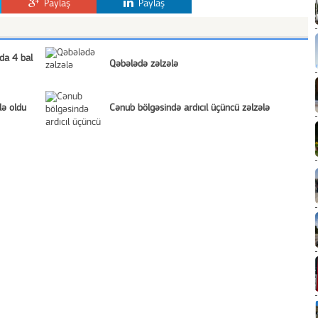
Paylaş
Paylaş
da 4 bal
Qəbələdə zəlzələ
lə oldu
Cənub bölgəsində ardıcıl üçüncü zəlzələ