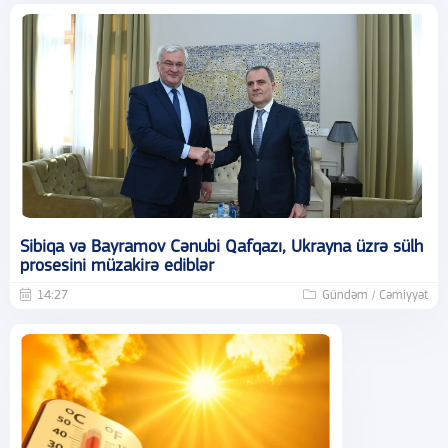
Sibiqa və Bayramov Cənubi Qafqazı, Ukrayna üzrə sülh
prosesini müzakirə ediblər
14:27
Gündəm / Cəmiyyət