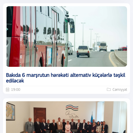
Bakıda 6 marşrutun hərəkəti alternativ küçələrlə təşkil
ediləcək
19:00
Cəmiyyət