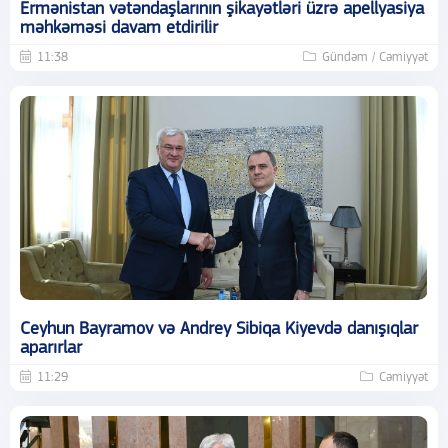
Ermənistan vətəndaşlarının şikayətləri üzrə apellyasiya
məhkəməsi davam etdirilir
11:38
Gündəm / Cəmiyyət
Ceyhun Bayramov və Andrey Sibiqa Kiyevdə danışıqlar
aparırlar
11:29
Cəmiyyət