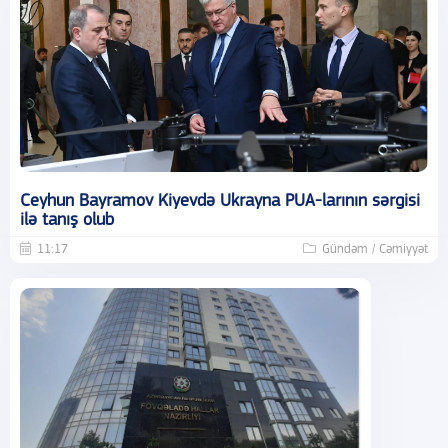
Ceyhun Bayramov Kiyevdə Ukrayna PUA-larının sərgisi
ilə tanış olub
11:17
Gündəm / Cəmiyyət