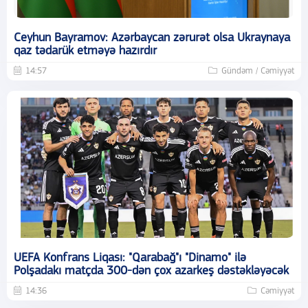
Ceyhun Bayramov: Azərbaycan zərurət olsa Ukraynaya
qaz tədarük etməyə hazırdır
14:57
Gündəm / Cəmiyyət
UEFA Konfrans Liqası: "Qarabağ"ı "Dinamo" ilə
Polşadakı matçda 300-dən çox azarkeş dəstəkləyəcək
14:36
Cəmiyyət