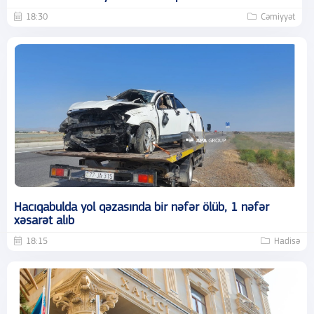
18:30
Cəmiyyət
Hacıqabulda yol qəzasında bir nəfər ölüb, 1 nəfər
xəsarət alıb
18:15
Hadisə