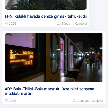
FHN: Küləkli havada dənizə girmək təhlükəlidir
10:55
Gündəm / Cəmiyyət
ADY Bakı–Tbilisi–Bakı marşrutu üzrə bilet satışının
müddətini artırır
10:49
Gündəm / Cəmiyyət