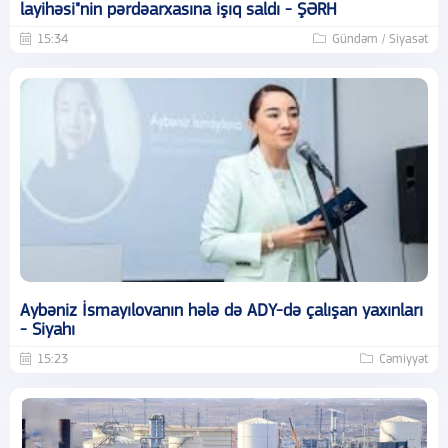
layihəsi"nin pərdəarxasına işıq saldı - ŞƏRH
15:34
Gündəm / Siyasət
Aybəniz İsmayılovanın hələ də ADY-də çalışan yaxınları
- Siyahı
15:23
Cəmiyyət