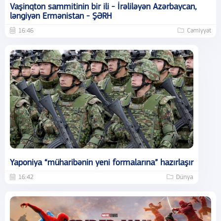
Vaşinqton sammitinin bir ili - İrəliləyən Azərbaycan,
ləngiyən Ermənistan - ŞƏRH
16:46
Cəmiyyət
Yaponiya “müharibənin yeni formalarına” hazırlaşır
16:42
Dünya