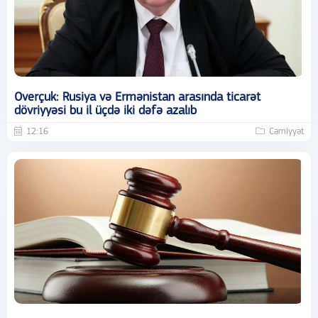
Overçuk: Rusiya və Ermənistan arasında ticarət
dövriyyəsi bu il üçdə iki dəfə azalıb
12:16
Cəmiyyət