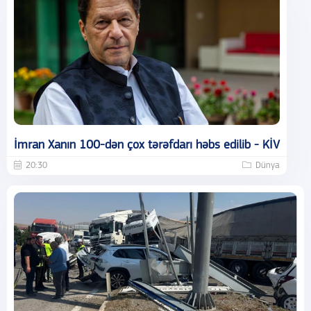
İmran Xanın 100-dən çox tərəfdarı həbs edilib - KİV
20:30
Dünya