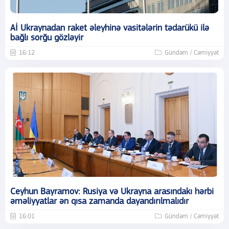
Aİ Ukraynadan raket əleyhinə vasitələrin tədarükü ilə
bağlı sorğu gözləyir
16:12
Gündəm / Cəmiyyət
Ceyhun Bayramov: Rusiya və Ukrayna arasındakı hərbi
əməliyyatlar ən qısa zamanda dayandırılmalıdır
16:01
Gündəm / Cəmiyyət