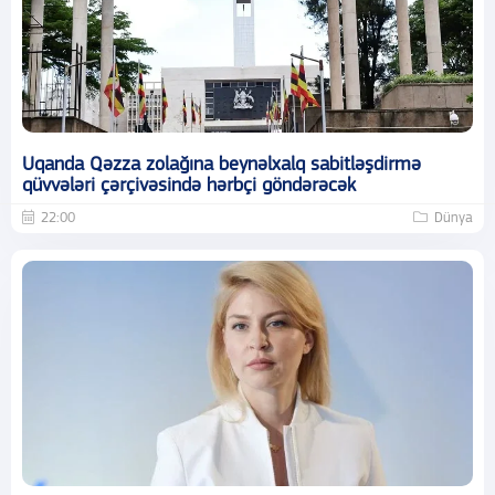
Uqanda Qəzza zolağına beynəlxalq sabitləşdirmə
qüvvələri çərçivəsində hərbçi göndərəcək
22:00
Dünya