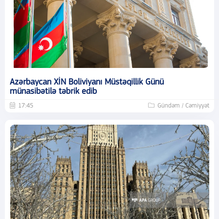
Azərbaycan XİN Boliviyanı Müstəqillik Günü
münasibətilə təbrik edib
17:45
Gündəm / Cəmiyyət