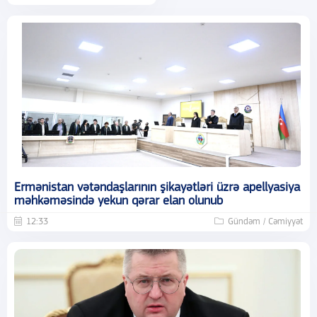
Ermənistan vətəndaşlarının şikayətləri üzrə apellyasiya
məhkəməsində yekun qərar elan olunub
12:33
Gündəm / Cəmiyyət