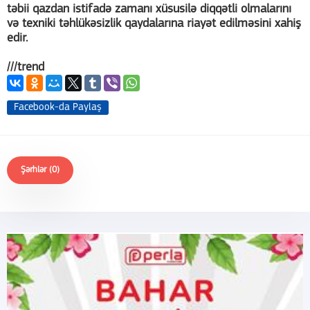
təbii qazdan istifadə zamanı xüsusilə diqqətli olmalarını
və texniki təhlükəsizlik qaydalarına riayət edilməsini xahiş
edir.
///trend
Facebook-da Paylaş
Şərhlər (0)