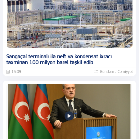
Səngəçal terminalı ilə neft və kondensat ixracı
təxminən 100 milyon barel təşkil edib
15:09
Gündəm / Cəmiyyət