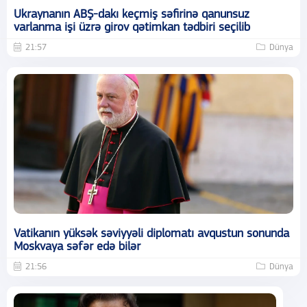
Ukraynanın ABŞ-dakı keçmiş səfirinə qanunsuz
varlanma işi üzrə girov qətimkan tədbiri seçilib
21:57
Dünya
Vatikanın yüksək səviyyəli diplomatı avqustun sonunda
Moskvaya səfər edə bilər
21:56
Dünya