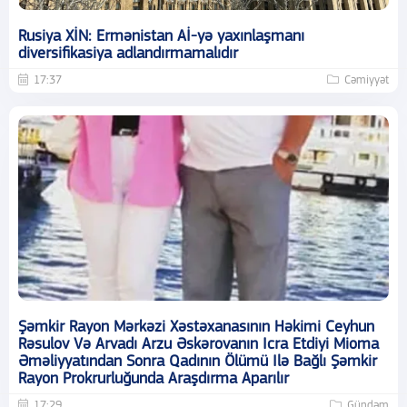
Rusiya XİN: Ermənistan Aİ-yə yaxınlaşmanı
diversifikasiya adlandırmamalıdır
17:37
Cəmiyyət
Şəmkir Rayon Mərkəzi Xəstəxanasının Həkimi Ceyhun
Rəsulov Və Arvadı Arzu Əskərovanın Icra Etdiyi Mioma
Əməliyyatından Sonra Qadının Ölümü Ilə Bağlı Şəmkir
Rayon Prokrurluğunda Araşdırma Aparılır
17:29
Gündəm