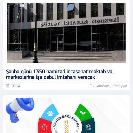
Şənbə günü 1350 namizəd incəsənət məktəb və
mərkəzlərinə işə qəbul imtahanı verəcək
10:34
Gündəm / Cəmiyyət