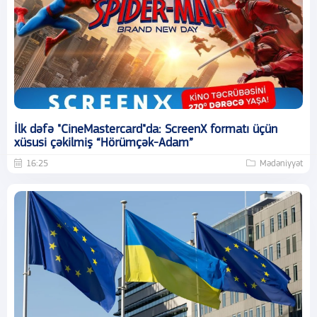
İlk dəfə "CineMastercard"da: ScreenX formatı üçün
xüsusi çəkilmiş “Hörümçək-Adam”
16:25
Mədəniyyət