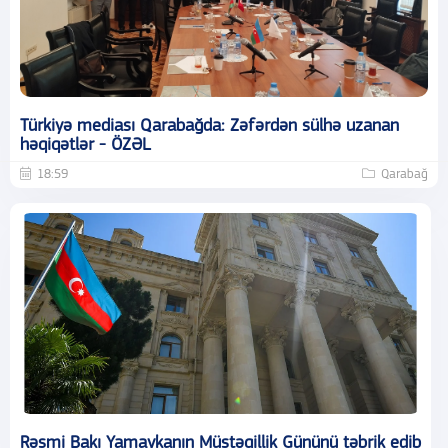
Türkiyə mediası Qarabağda: Zəfərdən sülhə uzanan
həqiqətlər - ÖZƏL
18:59
Qarabağ
Rəsmi Bakı Yamaykanın Müstəqillik Gününü təbrik edib