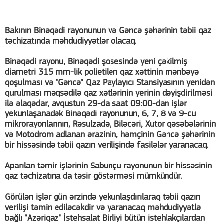
Bakının Binəqədi rayonunun və Gəncə şəhərinin təbii qaz
təchizatında məhdudiyyətlər olacaq.
Binəqədi rayonu, Binəqədi şosesində yeni çəkilmiş
diametri 315 mm-lik polietilen qaz xəttinin mənbəyə
qoşulması və "Gəncə" Qaz Paylayıcı Stansiyasının yenidən
qurulması məqsədilə qaz xətlərinin yerinin dəyişdirilməsi
ilə əlaqədar, avqustun 29-da saat 09:00-dan işlər
yekunlaşanadək Binəqədi rayonunun, 6, 7, 8 və 9-cu
mikrorayonlarının, Rəsulzadə, Biləcəri, Xutor qəsəbələrinin
və Motodrom adlanan ərazinin, həmçinin Gəncə şəhərinin
bir hissəsində təbii qazın verilişində fasilələr yaranacaq.
Aparılan təmir işlərinin Sabunçu rayonunun bir hissəsinin
qaz təchizatına da təsir göstərməsi mümkündür.
Görülən işlər gün ərzində yekunlaşdırılaraq təbii qazın
verilişi təmin ediləcəkdir və yaranacaq məhdudiyyətlə
bağlı "Azəriqaz" İstehsalat Birliyi bütün istehlakçılardan