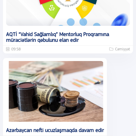
AQTİ “Vahid Sağlamlıq” Mentorluq Proqramına
müraciətlərin qəbulunu elan edir
09:58
Cəmiyyət
Azərbaycan nefti ucuzlaşmaqda davam edir