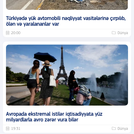
Türkiyədə yük avtomobili nəqliyyat vasitələrinə çırpılıb,
ölən və yaralananlar var
20:00
Dünya
Avropada ekstremal istilər iqtisadiyyata yüz
milyardlarla avro zərər vura bilər
19:31
Dünya