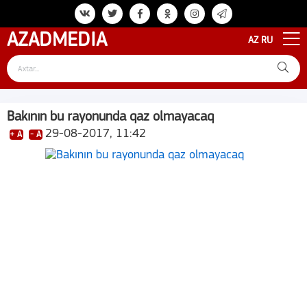
AZAD
MEDIA
AZ
RU
Bakının bu rayonunda qaz olmayacaq
29-08-2017, 11:42
+ A
- A