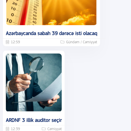
Azərbaycanda sabah 39 dərəcə isti olacaq
12:59
Gündəm / Cəmiyyət
ARDNF 3 illik auditor seçir
12:39
Cəmiyyət