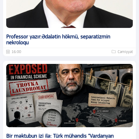
Professor yazır:Ədalətin hökmü, separatizmin
nekroloqu
16:00
Cəmiyyət
Bir məktubun izi ilə: Türk mühəndis "Vardanyan