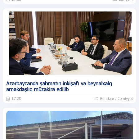
Azərbaycanda şahmatın inkişafı və beynəlxalq
əməkdaşlıq müzakirə edilib
17:20
Gündəm / Cəmiyyət