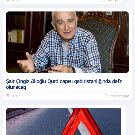
Şair Çingiz Əlioğlu Qurd qapısı qəbiristanlığında dəfn
olunacaq
10:05
Mədəniyyət