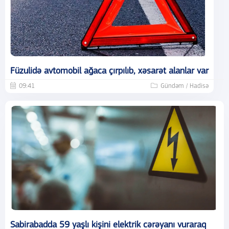
Füzulidə avtomobil ağaca çırpılıb, xəsarət alanlar var
09:41
Gündəm / Hadisə
Sabirabadda 59 yaşlı kişini elektrik cərəyanı vuraraq