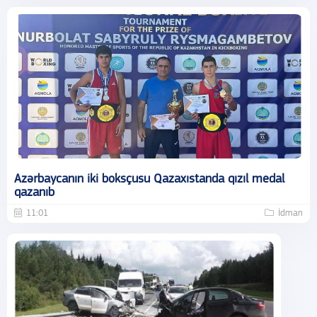
Azərbaycanın iki boksçusu Qazaxıstanda qızıl medal
qazanıb
11:01
İdman