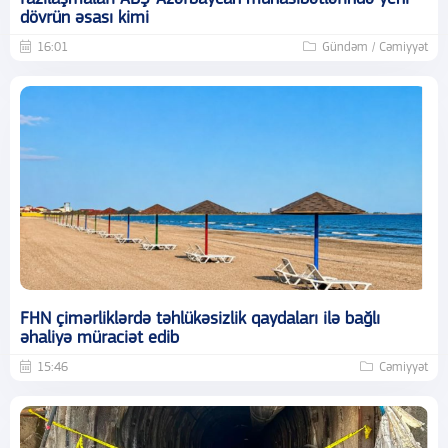
dövrün əsası kimi
16:01
Gündəm / Cəmiyyət
FHN çimərliklərdə təhlükəsizlik qaydaları ilə bağlı
əhaliyə müraciət edib
15:46
Cəmiyyət