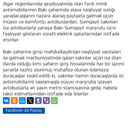
digər regionlarında qeydiyyatında olan fərdi minik
avtomobillərinin Bakı şəhərində əlavə nəqliyyat sıxlığı
yaradacaqlarını nəzərə alaraq paytaxta gəlmək üçün
müasir və komfortlu avtobuslardan, Sumqayıt sakinləri
isə avtobuslarla yanaşə Bakı-Sumqayıt marşrutu üzrə
fəaliyyət göstərən sürətli elektrik qatarlarından istifadə
etsinlər.
Bakı şəhərinə girişi məhdudlaşdırılan nəqliyyat vasitələri
ilə gəlmək məcburiyyətində qalan sakinlər üçün isə ötən
illərdə olduğu kimi şəhərin giriş hissələrində hər bir lazımi
şəraitlə təzhiz olunmuş mühafizə olunan ödənişsiz
duracaqlar təşkil edilib ki, sakinlər həmin duracaqlarda öz
avtomobillərini saxlamaqla xüsusi marşrutla işləyən
avtobuslarla ən yaxın metro stansiyasına gedə, habelə
taksi xidmətlərindən istifadə edə bilərlər.
Facebook-da Paylaş