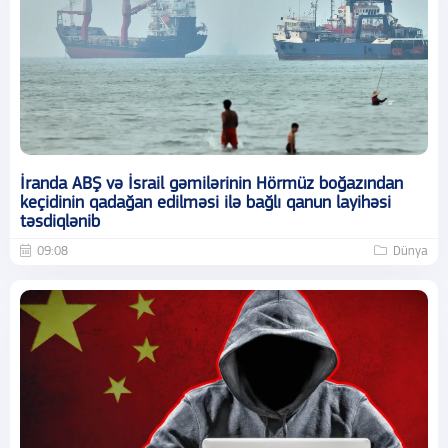
İranda ABŞ və İsrail gəmilərinin Hörmüz boğazından
keçidinin qadağan edilməsi ilə bağlı qanun layihəsi
təsdiqlənib
09:08
Dünya