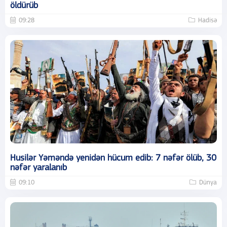
öldürüb
09:28
Hadisə
Husilər Yəməndə yenidən hücum edib: 7 nəfər ölüb, 30
nəfər yaralanıb
09:10
Dünya