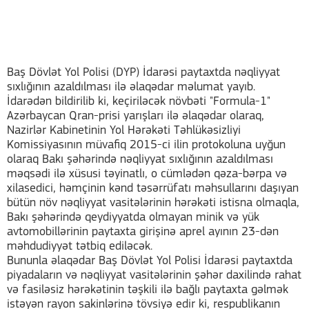
Baş Dövlət Yol Polisi (DYP) İdarəsi paytaxtda nəqliyyat
sıxlığının azaldılması ilə əlaqədar məlumat yayıb.
İdarədən bildirilib ki, keçiriləcək növbəti "Formula-1"
Azərbaycan Qran-prisi yarışları ilə əlaqədar olaraq,
Nazirlər Kabinetinin Yol Hərəkəti Təhlükəsizliyi
Komissiyasının müvafiq 2015-ci ilin protokoluna uyğun
olaraq Bakı şəhərində nəqliyyat sıxlığının azaldılması
məqsədi ilə xüsusi təyinatlı, o cümlədən qəza-bərpa və
xilasedici, həmçinin kənd təsərrüfatı məhsullarını daşıyan
bütün növ nəqliyyat vasitələrinin hərəkəti istisna olmaqla,
Bakı şəhərində qeydiyyatda olmayan minik və yük
avtomobillərinin paytaxta girişinə aprel ayının 23-dən
məhdudiyyət tətbiq ediləcək.
Bununla əlaqədar Baş Dövlət Yol Polisi İdarəsi paytaxtda
piyadaların və nəqliyyat vasitələrinin şəhər daxilində rahat
və fasiləsiz hərəkətinin təşkili ilə bağlı paytaxta gəlmək
istəyən rayon sakinlərinə tövsiyə edir ki, respublikanın