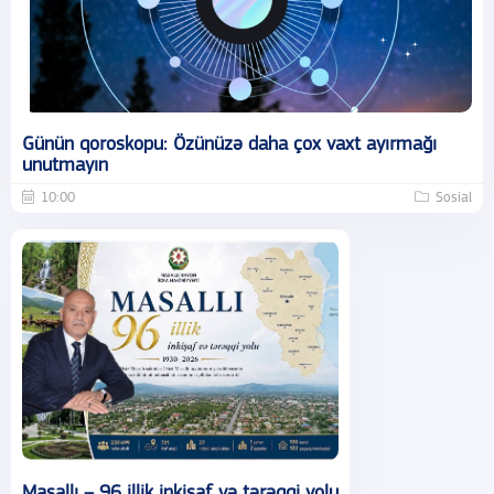
Günün qoroskopu: Özünüzə daha çox vaxt ayırmağı
unutmayın
10:00
Sosial
Masallı – 96 illik inkişaf və tərəqqi yolu