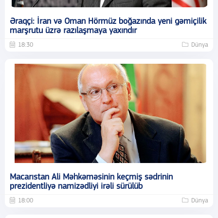
Əraqçi: İran və Oman Hörmüz boğazında yeni gəmiçilik
marşrutu üzrə razılaşmaya yaxındır
18:30
Dünya
Macarıstan Ali Məhkəməsinin keçmiş sədrinin
prezidentliyə namizədliyi irəli sürülüb
18:00
Dünya