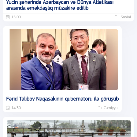
Yucin şəhərində Azərbaycan və Dünya Atletikası
arasında əməkdaşlıq müzakirə edilib
15:00
Sosial
Fərid Talıbov Naqasakinin qubernatoru ilə görüşüb
14:30
Cəmiyyət