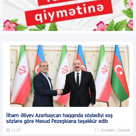
İlham Əliyev Azərbaycan haqqında söylədiyi xoş
sözlərə görə Məsud Pezeşkiana təşəkkür edib
11:27
Gündəm / Siyasət