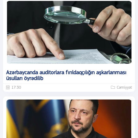
Azərbaycanda auditorlara fırıldaqçılığın aşkarlanması
üsulları öyrədilib
17:30
Cəmiyyət