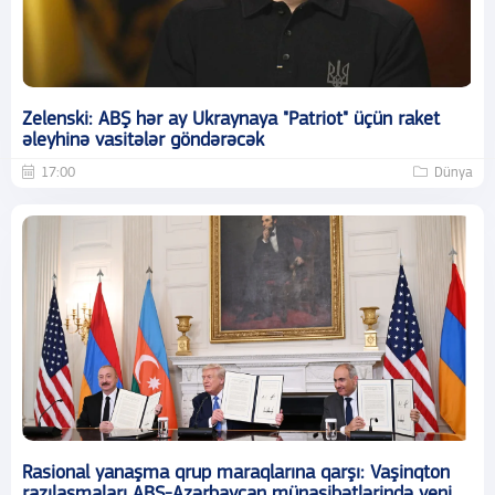
Zelenski: ABŞ hər ay Ukraynaya "Patriot" üçün raket
əleyhinə vasitələr göndərəcək
17:00
Dünya
Rasional yanaşma qrup maraqlarına qarşı: Vaşinqton
razılaşmaları ABŞ-Azərbaycan münasibətlərində yeni