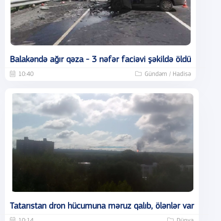
Balakəndə ağır qəza - 3 nəfər faciəvi şəkildə öldü
10:40
Gündəm / Hadisə
Tatarıstan dron hücumuna məruz qalıb, ölənlər var
10:14
Dünya