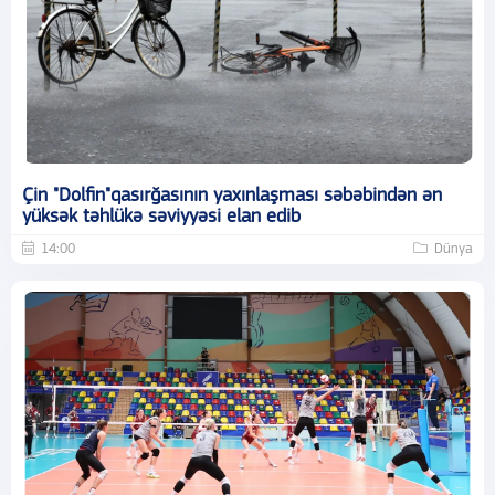
Çin "Dolfin"qasırğasının yaxınlaşması səbəbindən ən
yüksək təhlükə səviyyəsi elan edib
14:00
Dünya