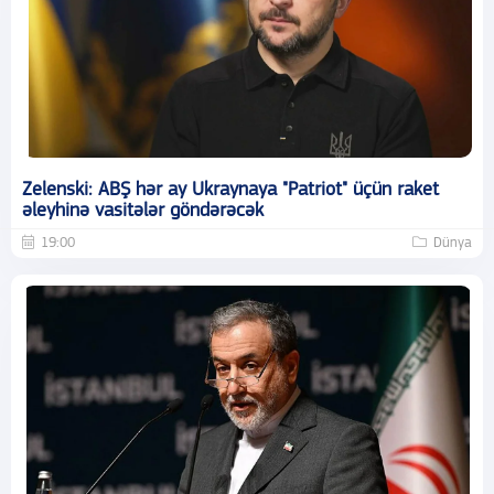
Zelenski: ABŞ hər ay Ukraynaya "Patriot" üçün raket
əleyhinə vasitələr göndərəcək
19:00
Dünya