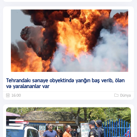
Tehrandakı sənaye obyektində yanğın baş verib, ölən
və yaralananlar var
16:00
Dünya