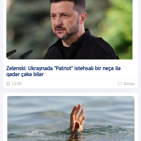
Zelenski: Ukraynada "Patriot" istehsalı bir neçə ilə
qədər çəkə bilər
12:00
Dünya