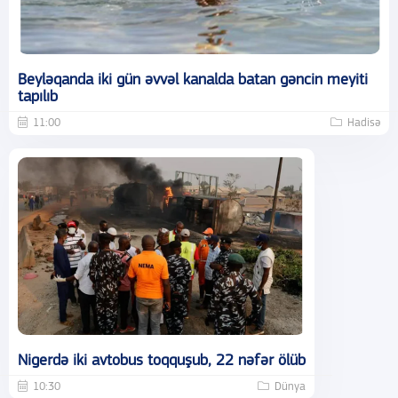
Beyləqanda iki gün əvvəl kanalda batan gəncin meyiti
tapılıb
11:00
Hadisə
Nigerdə iki avtobus toqquşub, 22 nəfər ölüb
10:30
Dünya