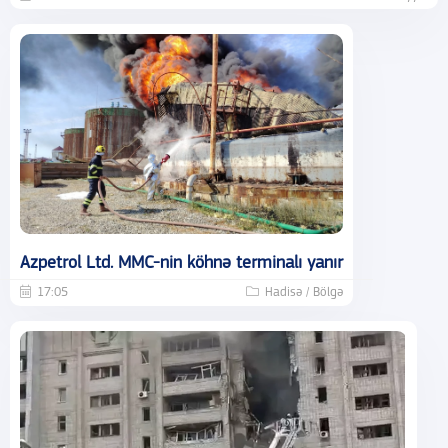
Azpetrol Ltd. MMC-nin köhnə terminalı yanır
17:05
Hadisə / Bölgə