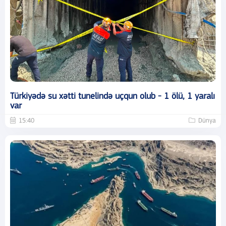
Türkiyədə su xətti tunelində uçqun olub - 1 ölü, 1 yaralı
var
15:40
Dünya