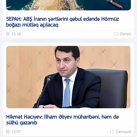
SEPAH: ABŞ İranın şərtlərini qəbul edəndə Hörmüz
boğazı mütləq açılacaq
15:18
Dünya
Hikmət Hacıyev: İlham Əliyev müharibəni, həm də
sülhü qazanıb
15:07
Cəmiyyət