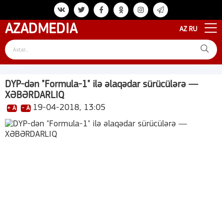
AZAD
MEDIA
AZ
RU
DYP-dən "Formula-1" ilə əlaqədar sürücülərə —
XƏBƏRDARLIQ
19-04-2018, 13:05
+ A
- A