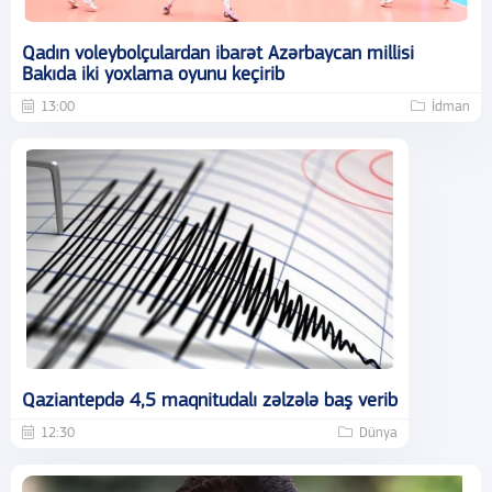
Qadın voleybolçulardan ibarət Azərbaycan millisi
Bakıda iki yoxlama oyunu keçirib
13:00
İdman
Qaziantepdə 4,5 maqnitudalı zəlzələ baş verib
12:30
Dünya