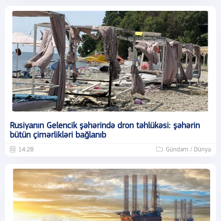
Rusiyanın Gelencik şəhərində dron təhlükəsi: şəhərin
bütün çimərlikləri bağlanıb
14:28
Gündəm / Dünya