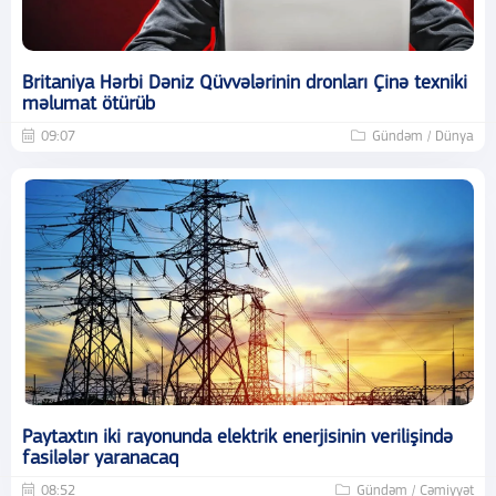
Britaniya Hərbi Dəniz Qüvvələrinin dronları Çinə texniki
məlumat ötürüb
09:07
Gündəm / Dünya
Paytaxtın iki rayonunda elektrik enerjisinin verilişində
fasilələr yaranacaq
08:52
Gündəm / Cəmiyyət