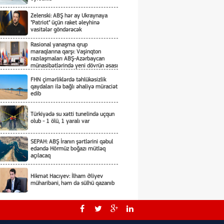
Zelenski: ABŞ hər ay Ukraynaya
"Patriot" üçün raket əleyhinə
vasitələr göndərəcək
Rasional yanaşma qrup
maraqlarına qarşı: Vaşinqton
razılaşmaları ABŞ-Azərbaycan
münasibətlərində yeni dövrün əsası
kimi
FHN çimərliklərdə təhlükəsizlik
qaydaları ilə bağlı əhaliyə müraciət
edib
Türkiyədə su xətti tunelində uçqun
olub - 1 ölü, 1 yaralı var
SEPAH: ABŞ İranın şərtlərini qəbul
edəndə Hörmüz boğazı mütləq
açılacaq
Hikmət Hacıyev: İlham Əliyev
müharibəni, həm də sülhü qazanıb
Rusiyanın Gelencik şəhərində dron
təhlükəsi: şəhərin bütün çimərlikləri
bağlanıb