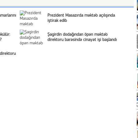
marlarını
Prezident Masazırda məktəb açılışında
iştirak edib
külür:
Şagirdin dodağından öpən məktəb
?
direktoru barəsində cinayət işi başlandı
direktoru