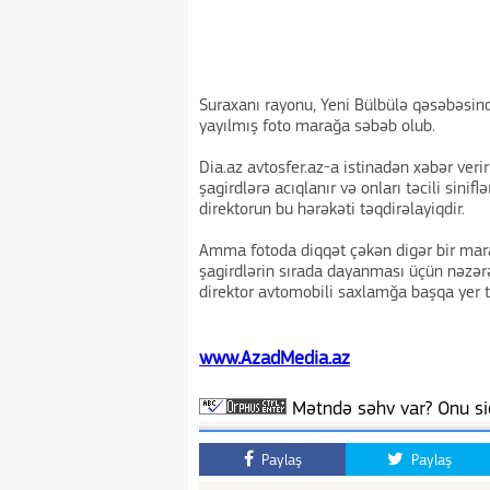
Suraxanı rayonu, Yeni Bülbülə qəsəbəsin
yayılmış foto marağa səbəb olub.
Dia.az avtosfer.az-a istinadən xəbər ver
şagirdlərə acıqlanır və onları təcili sini
direktorun bu hərəkəti təqdirəlayiqdir.
Amma fotoda diqqət çəkən digər bir mara
şagirdlərin sırada dayanması üçün nəzər
direktor avtomobili saxlamğa başqa yer 
www.AzadMedia.az
Mətndə səhv var? Onu siç
Paylaş
Paylaş