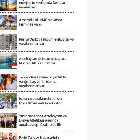
enerjisinin verilişində fasilələr
yaranacaq
Azpetrol Ltd. MMC-nin köhnə
terminalı yanır
Rusiya Xarkova hücum edib, ölən və
yaralananlar var
Azərbaycan XİN-dən Sinqapura
Müstəqillik Günü təbriki
Tehrandakı sənaye obyektində
yanğın baş verib, ölən və
yaralananlar var
İstirahət zonalarında polisin
fasiləsiz xidməti təşkil edilib
Yucin şəhərində Azərbaycan və
Dünya Atletikası arasında
əməkdaşlıq müzakirə edilib
Fərid Talıbov Naqasakinin