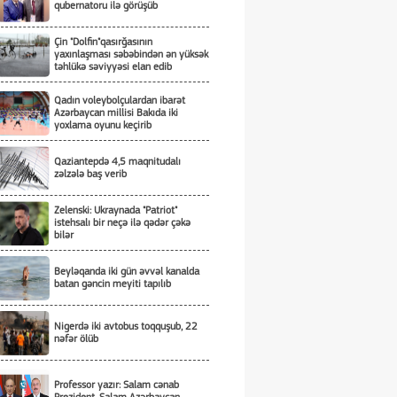
qubernatoru ilə görüşüb
Çin "Dolfin"qasırğasının
yaxınlaşması səbəbindən ən yüksək
təhlükə səviyyəsi elan edib
Qadın voleybolçulardan ibarət
Azərbaycan millisi Bakıda iki
yoxlama oyunu keçirib
Qaziantepdə 4,5 maqnitudalı
zəlzələ baş verib
Zelenski: Ukraynada "Patriot"
istehsalı bir neçə ilə qədər çəkə
bilər
Beyləqanda iki gün əvvəl kanalda
batan gəncin meyiti tapılıb
Nigerdə iki avtobus toqquşub, 22
nəfər ölüb
Professor yazır: Salam cənab