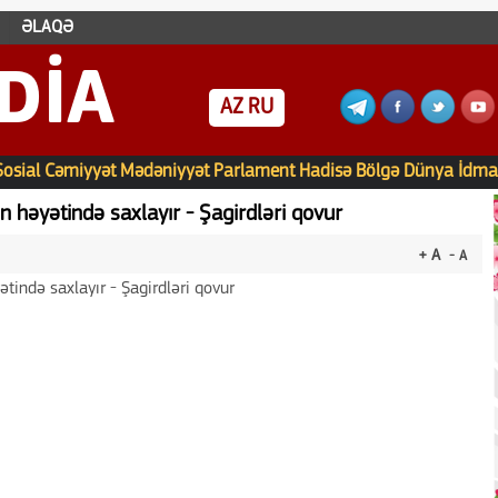
ƏLAQƏ
DIA
AZ
RU
Sosial
Cəmiyyət
Mədəniyyət
Parlament
Hadisə
Bölgə
Dünya
İdma
 həyətində saxlayır - Şagirdləri qovur
+ A
- A