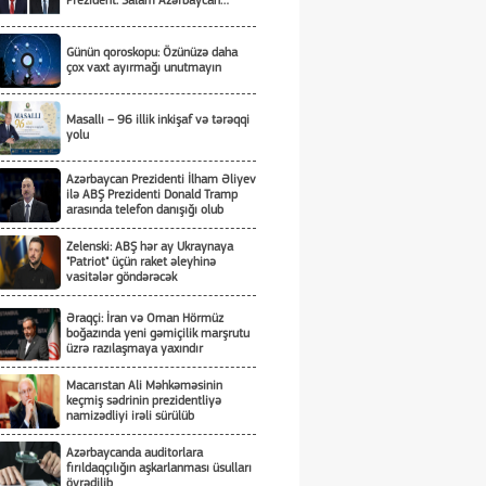
Prezident. Salam Azərbaycan…
Günün qoroskopu: Özünüzə daha
çox vaxt ayırmağı unutmayın
Masallı – 96 illik inkişaf və tərəqqi
yolu
Azərbaycan Prezidenti İlham Əliyev
ilə ABŞ Prezidenti Donald Tramp
arasında telefon danışığı olub
Zelenski: ABŞ hər ay Ukraynaya
"Patriot" üçün raket əleyhinə
vasitələr göndərəcək
Əraqçi: İran və Oman Hörmüz
boğazında yeni gəmiçilik marşrutu
üzrə razılaşmaya yaxındır
Macarıstan Ali Məhkəməsinin
keçmiş sədrinin prezidentliyə
namizədliyi irəli sürülüb
Azərbaycanda auditorlara
fırıldaqçılığın aşkarlanması üsulları
öyrədilib