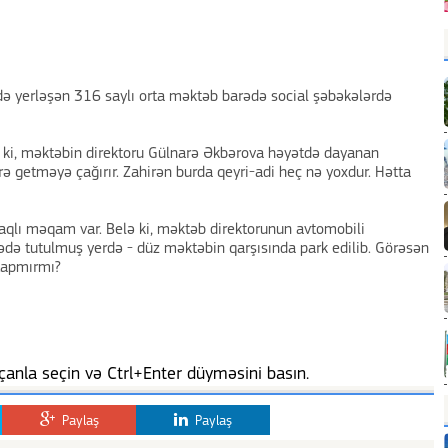
də yerləşən 316 saylı orta məktəb barədə social şəbəkələrdə
ir ki, məktəbin direktoru Gülnarə Əkbərova həyətdə dayanan
flərə getməyə çağırır. Zahirən burda qeyri-adi heç nə yoxdur. Hətta
qlı məqam var. Belə ki, məktəb direktorunun avtomobili
ədə tutulmuş yerdə - düz məktəbin qarşısında park edilib. Görəsən
tapmırmı?
anla seçin və Ctrl+Enter düyməsini basın.
Paylaş
Paylaş