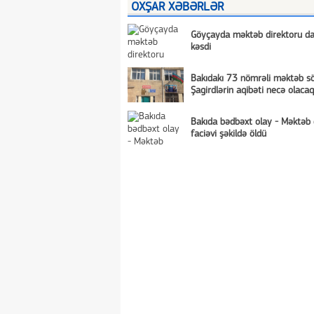
OXŞAR XƏBƏRLƏR
Göyçayda məktəb direktoru da
kəsdi
Bakıdakı 73 nömrəli məktəb sö
Şagirdlərin aqibəti necə olacaq
Bakıda bədbəxt olay - Məktəb 
faciəvi şəkildə öldü