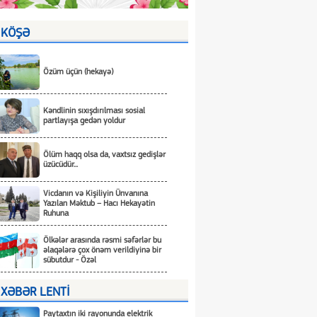
KÖŞƏ
Özüm üçün (hekayə)
Kəndlinin sıxışdırılması sosial
partlayışa gedən yoldur
Ölüm haqq olsa da, vaxtsız gedişlər
üzücüdür...
Vicdanın və Kişiliyin Ünvanına
Yazılan Məktub – Hacı Hekayətin
Ruhuna
Ölkələr arasında rəsmi səfərlər bu
əlaqələrə çox önəm verildiyinə bir
sübutdur - Özəl
XƏBƏR LENTİ
Paytaxtın iki rayonunda elektrik