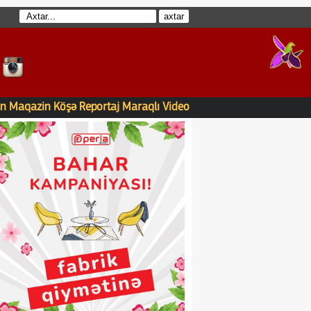
n
Maqazin
Köşə
Reportaj
Maraqlı
Video