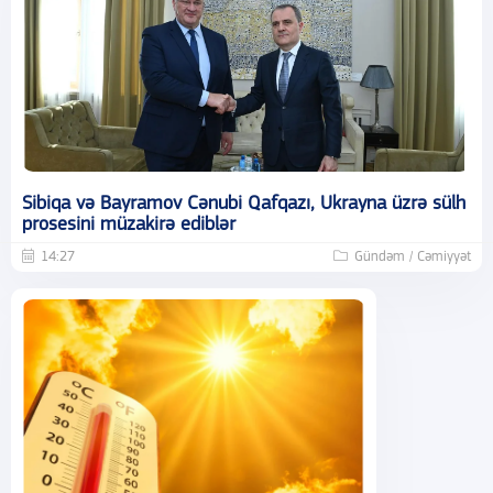
Sibiqa və Bayramov Cənubi Qafqazı, Ukrayna üzrə sülh
prosesini müzakirə ediblər
14:27
Gündəm / Cəmiyyət