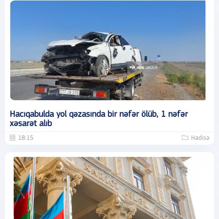
Hacıqabulda yol qəzasında bir nəfər ölüb, 1 nəfər
xəsarət alıb
18:15
Hadisə