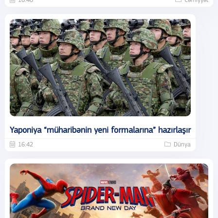
16:46
Cəmiyyət
Yaponiya “müharibənin yeni formalarına” hazırlaşır
16:42
Dünya