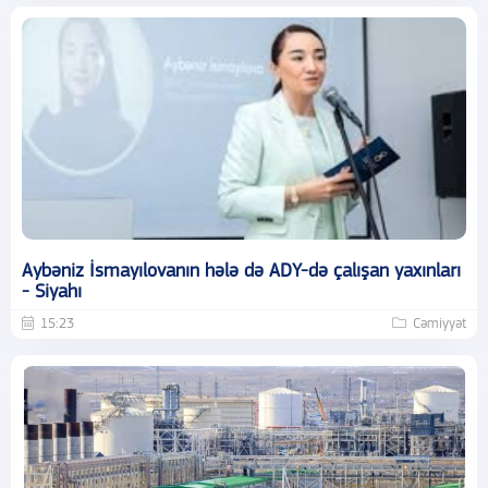
Aybəniz İsmayılovanın hələ də ADY-də çalışan yaxınları
- Siyahı
15:23
Cəmiyyət