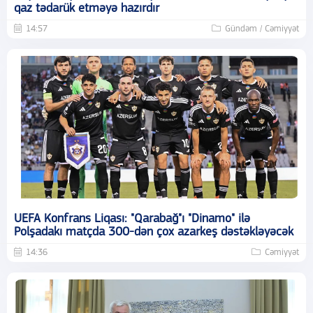
qaz tədarük etməyə hazırdır
14:57
Gündəm / Cəmiyyət
UEFA Konfrans Liqası: "Qarabağ"ı "Dinamo" ilə
Polşadakı matçda 300-dən çox azarkeş dəstəkləyəcək
14:36
Cəmiyyət