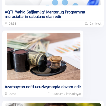
AQTİ “Vahid Sağlamlıq” Mentorluq Proqramına
müraciətlərin qəbulunu elan edir
09:58
Cəmiyyət
Azərbaycan nefti ucuzlaşmaqda davam edir
09:58
Gündəm / İqtisadiyyat