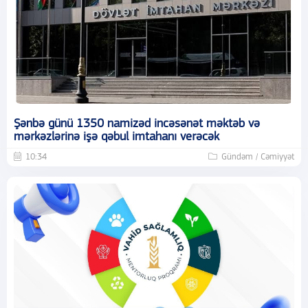
Şənbə günü 1350 namizəd incəsənət məktəb və
mərkəzlərinə işə qəbul imtahanı verəcək
10:34
Gündəm / Cəmiyyət