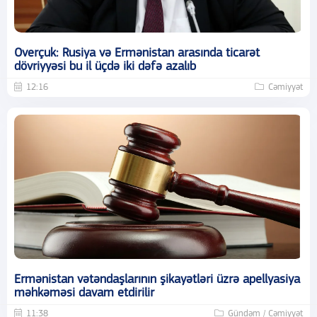
Overçuk: Rusiya və Ermənistan arasında ticarət
dövriyyəsi bu il üçdə iki dəfə azalıb
12:16
Cəmiyyət
Ermənistan vətəndaşlarının şikayətləri üzrə apellyasiya
məhkəməsi davam etdirilir
11:38
Gündəm / Cəmiyyət