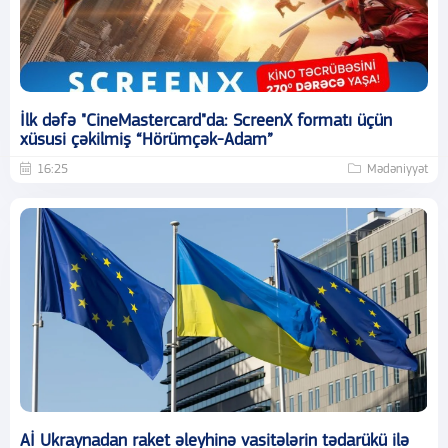
İlk dəfə "CineMastercard"da: ScreenX formatı üçün
xüsusi çəkilmiş “Hörümçək-Adam”
16:25
Mədəniyyət
Aİ Ukraynadan raket əleyhinə vasitələrin tədarükü ilə