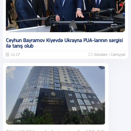
Ceyhun Bayramov Kiyevdə Ukrayna PUA-larının sərgisi
ilə tanış olub
11:17
Gündəm / Cəmiyyət