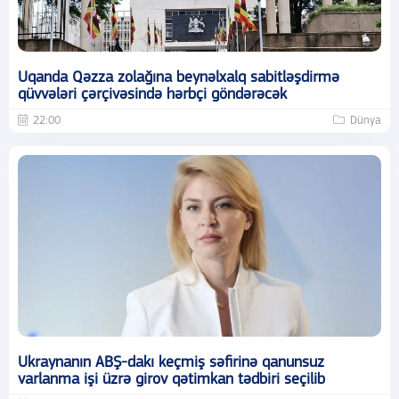
Uqanda Qəzza zolağına beynəlxalq sabitləşdirmə
qüvvələri çərçivəsində hərbçi göndərəcək
22:00
Dünya
Ukraynanın ABŞ-dakı keçmiş səfirinə qanunsuz
varlanma işi üzrə girov qətimkan tədbiri seçilib