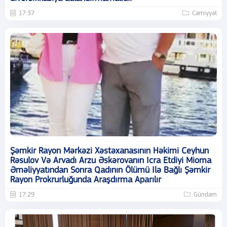
17:37
Cəmiyyət
Şəmkir Rayon Mərkəzi Xəstəxanasının Həkimi Ceyhun
Rəsulov Və Arvadı Arzu Əskərovanın Icra Etdiyi Mioma
Əməliyyatından Sonra Qadının Ölümü Ilə Bağlı Şəmkir
Rayon Prokrurluğunda Araşdırma Aparılır
17:29
Gündəm