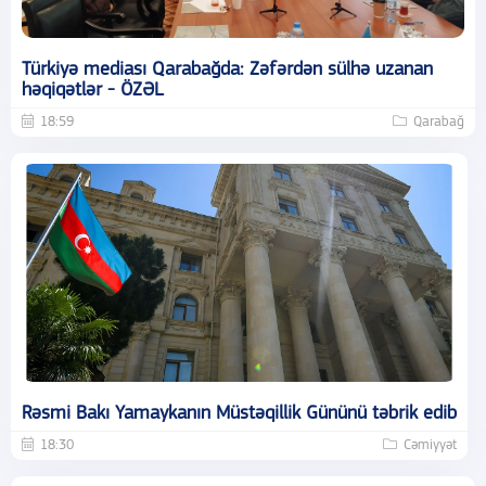
Türkiyə mediası Qarabağda: Zəfərdən sülhə uzanan
həqiqətlər - ÖZƏL
18:59
Qarabağ
Rəsmi Bakı Yamaykanın Müstəqillik Gününü təbrik edib
18:30
Cəmiyyət