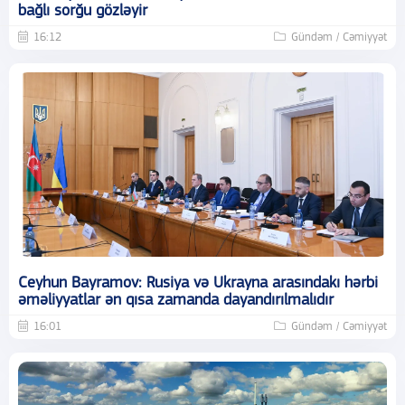
bağlı sorğu gözləyir
16:12
Gündəm / Cəmiyyət
Ceyhun Bayramov: Rusiya və Ukrayna arasındakı hərbi
əməliyyatlar ən qısa zamanda dayandırılmalıdır
16:01
Gündəm / Cəmiyyət