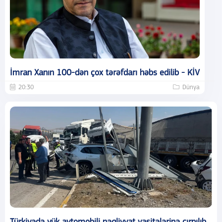
İmran Xanın 100-dən çox tərəfdarı həbs edilib - KİV
20:30
Dünya