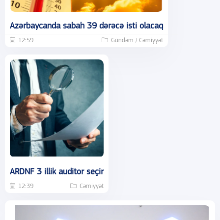
Azərbaycanda sabah 39 dərəcə isti olacaq
12:59
Gündəm / Cəmiyyət
ARDNF 3 illik auditor seçir
12:39
Cəmiyyət