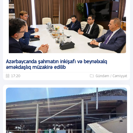
Azərbaycanda şahmatın inkişafı və beynəlxalq
əməkdaşlıq müzakirə edilib
17:20
Gündəm / Cəmiyyət