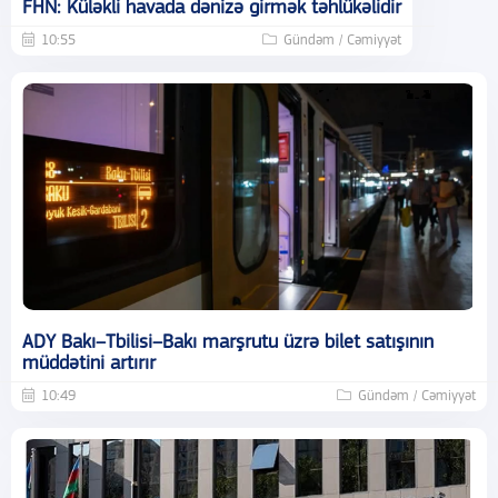
FHN: Küləkli havada dənizə girmək təhlükəlidir
10:55
Gündəm / Cəmiyyət
ADY Bakı–Tbilisi–Bakı marşrutu üzrə bilet satışının
müddətini artırır
10:49
Gündəm / Cəmiyyət