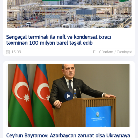
Səngəçal terminalı ilə neft və kondensat ixracı
təxminən 100 milyon barel təşkil edib
15:09
Gündəm / Cəmiyyət
Ceyhun Bayramov: Azərbaycan zərurət olsa Ukraynaya