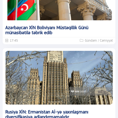
Azərbaycan XİN Boliviyanı Müstəqillik Günü
münasibətilə təbrik edib
17:45
Gündəm / Cəmiyyət
Rusiya XİN: Ermənistan Aİ-yə yaxınlaşmanı
diversifikasiya adlandırmamalıdır