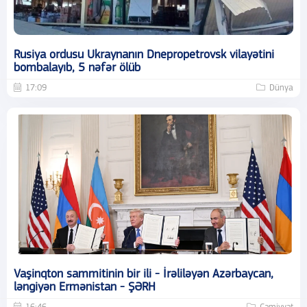
Rusiya ordusu Ukraynanın Dnepropetrovsk vilayətini
bombalayıb, 5 nəfər ölüb
17:09
Dünya
Vaşinqton sammitinin bir ili - İrəliləyən Azərbaycan,
ləngiyən Ermənistan - ŞƏRH