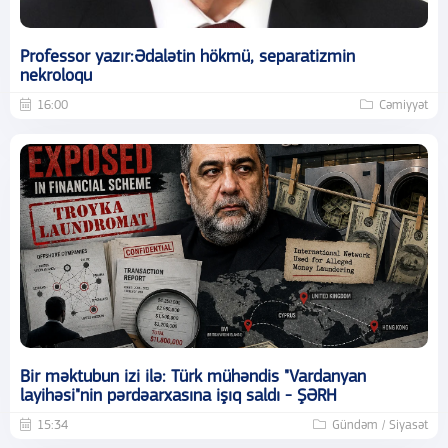
Professor yazır:Ədalətin hökmü, separatizmin
nekroloqu
16:00
Cəmiyyət
Bir məktubun izi ilə: Türk mühəndis "Vardanyan
layihəsi"nin pərdəarxasına işıq saldı - ŞƏRH
15:34
Gündəm / Siyasət