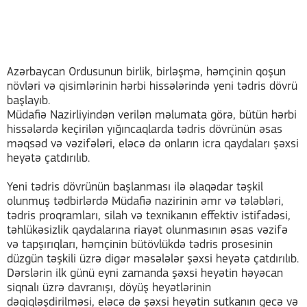
Azərbaycan Ordusunun birlik, birləşmə, həmçinin qoşun
növləri və qisimlərinin hərbi hissələrində yeni tədris dövrü
başlayıb.
Müdafiə Nazirliyindən verilən məlumata görə, bütün hərbi
hissələrdə keçirilən yığıncaqlarda tədris dövrünün əsas
məqsəd və vəzifələri, eləcə də onların icra qaydaları şəxsi
heyətə çatdırılıb.
Yeni tədris dövrünün başlanması ilə əlaqədar təşkil
olunmuş tədbirlərdə Müdafiə nazirinin əmr və tələbləri,
tədris proqramları, silah və texnikanın effektiv istifadəsi,
təhlükəsizlik qaydalarına riayət olunmasının əsas vəzifə
və tapşırıqları, həmçinin bütövlükdə tədris prosesinin
düzgün təşkili üzrə digər məsələlər şəxsi heyətə çatdırılıb.
Dərslərin ilk günü eyni zamanda şəxsi heyətin həyəcan
siqnalı üzrə davranışı, döyüş heyətlərinin
dəqiqləşdirilməsi, eləcə də şəxsi heyətin sutkanın gecə və