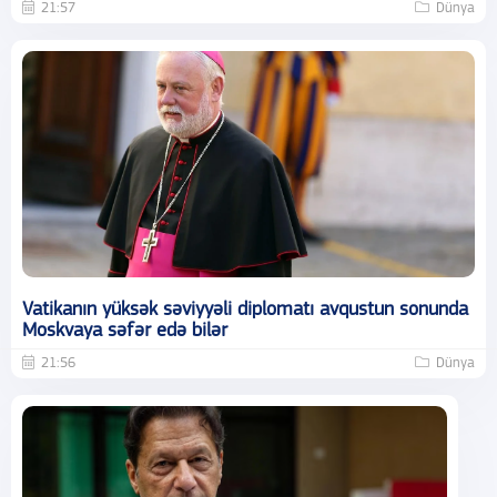
21:57
Dünya
Vatikanın yüksək səviyyəli diplomatı avqustun sonunda
Moskvaya səfər edə bilər
21:56
Dünya