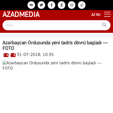
AZAD
MEDIA
AZ
RU
Azərbaycan Ordusunda yeni tədris dövrü başladı —
FOTO
31-07-2018, 10:35
+ A
- A