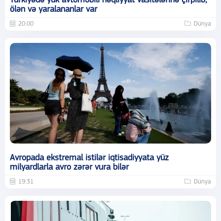
Türkiyədə yük avtomobili nəqliyyat vasitələrinə çırpılıb,
ölən və yaralananlar var
20:00
Dünya
Avropada ekstremal istilər iqtisadiyyata yüz
milyardlarla avro zərər vura bilər
19:31
Dünya