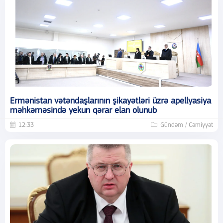
Ermənistan vətəndaşlarının şikayətləri üzrə apellyasiya
məhkəməsində yekun qərar elan olunub
12:33
Gündəm / Cəmiyyət