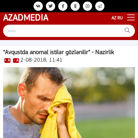
AZAD
MEDIA
AZ
RU
“Avqustda anomal istilər gözlənilir” - Nazirlik
2-08-2018, 11:41
+ A
- A