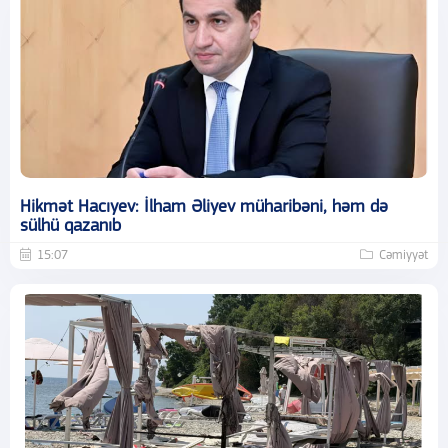
Hikmət Hacıyev: İlham Əliyev müharibəni, həm də
sülhü qazanıb
15:07
Cəmiyyət