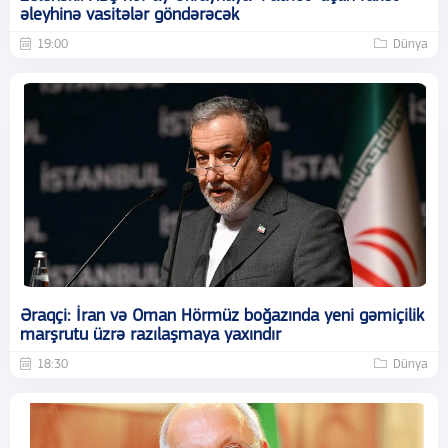
əleyhinə vasitələr göndərəcək
19:00
Dünya
Əraqçi: İran və Oman Hörmüz boğazında yeni gəmiçilik
marşrutu üzrə razılaşmaya yaxındır
18:30
Dünya