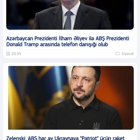
Azərbaycan Prezidenti İlham Əliyev ilə ABŞ Prezidenti
Donald Tramp arasında telefon danışığı olub
20:55
Siyasət
Zelenski: ABŞ hər ay Ukraynaya "Patriot" üçün raket