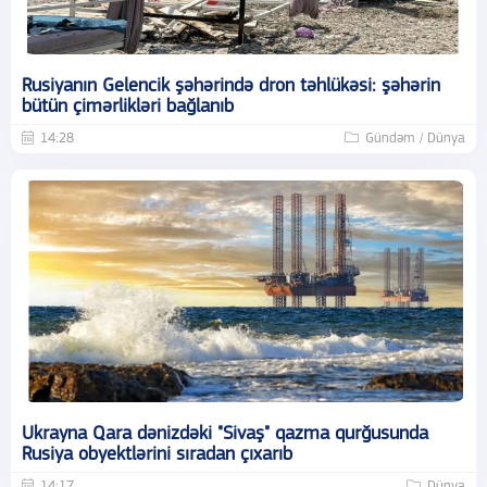
Rusiyanın Gelencik şəhərində dron təhlükəsi: şəhərin
bütün çimərlikləri bağlanıb
14:28
Gündəm / Dünya
Ukrayna Qara dənizdəki "Sivaş" qazma qurğusunda
Rusiya obyektlərini sıradan çıxarıb
14:17
Dünya