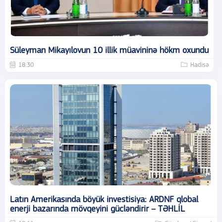
Süleyman Mikayılovun 10 illik müavininə hökm oxundu
18:30
Hadisə
Latın Amerikasında böyük investisiya: ARDNF qlobal
enerji bazarında mövqeyini gücləndirir – TƏHLİL