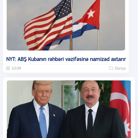
NYT: ABŞ Kubanın rəhbəri vəzifəsinə namizəd axtarır
10:09
Dünya