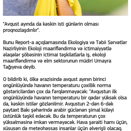
"Avqust ayında da kəskin isti günlərin olması
proqnozlaşdırılır".
Bunu Report-a açıqlamasında Ekologiya və Təbii Sərvətlər
Nazirliyinin Ekoloji maarifləndirmə və ictimaiyyətlə
əlaqələr şöbəsinin ictimai təşkilatlarla iş, ekoloji
maarifləndirmə və elm sektorunun müdiri Umayra
Tağıyeva deyib.
O bildirib ki, ölkə ərazisində avqust ayının birinci
ongünlüyündə havanın temperaturu çoxillik norma
göstəricilərdən çox da fərqlənməyəcək: "Avqustun ilk
ongünlüyündə havanın temperaturu bir qədər yüksək olsa
da, kəskin istilər gözlənilmir. Avqustun 2-dən 6-dək
paytaxt Bakı şəhərində arabir güclənən şimal küləyi
üstünlük təşkil edəcək. Bu da temperaturun çox
yüksəlməsinə imkan verməyəcək. Hava şəraiti hamı üçün,
xüsusən də meteohəssas insanlar üçün əlverişli olacaq.