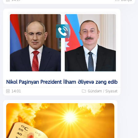
Nikol Paşinyan Prezident İlham Əliyevə zəng edib
14:01
Gündəm / Siyasət