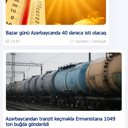
Bazar günü Azərbaycanda 40 dərəcə isti olacaq
13:37
Gündəm / Cəmiyyət
Azərbaycandan tranzit keçməklə Ermənistana 1049
ton buğda göndərildi