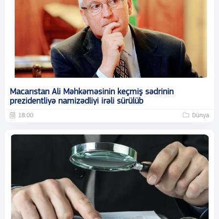
Macarıstan Ali Məhkəməsinin keçmiş sədrinin
prezidentliyə namizədliyi irəli sürülüb
18:00
Dünya