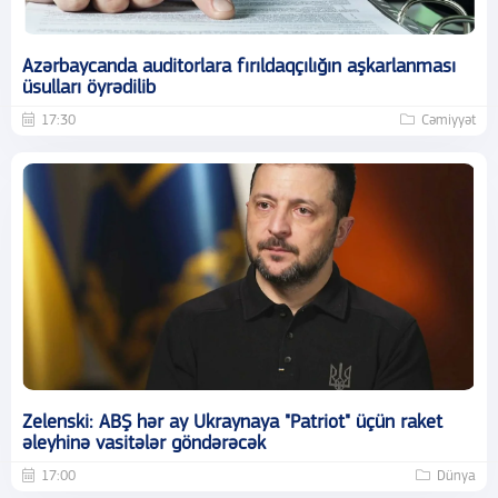
Azərbaycanda auditorlara fırıldaqçılığın aşkarlanması
üsulları öyrədilib
17:30
Cəmiyyət
Zelenski: ABŞ hər ay Ukraynaya "Patriot" üçün raket
əleyhinə vasitələr göndərəcək
17:00
Dünya