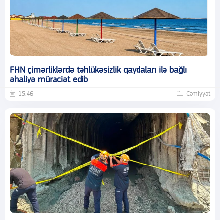
FHN çimərliklərdə təhlükəsizlik qaydaları ilə bağlı
əhaliyə müraciət edib
15:46
Cəmiyyət