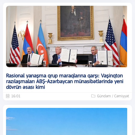
Rasional yanaşma qrup maraqlarına qarşı: Vaşinqton
razılaşmaları ABŞ-Azərbaycan münasibətlərində yeni
dövrün əsası kimi
16:01
Gündəm / Cəmiyyət