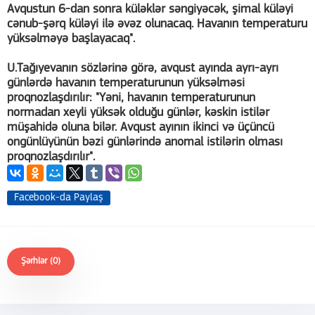
Avqustun 6-dan sonra küləklər səngiyəcək, şimal küləyi
cənub-şərq küləyi ilə əvəz olunacaq. Havanın temperaturu
yüksəlməyə başlayacaq".
U.Tağıyevanın sözlərinə görə, avqust ayında ayrı-ayrı
günlərdə havanın temperaturunun yüksəlməsi
proqnozlaşdırılır: "Yəni, havanın temperaturunun
normadan xeyli yüksək olduğu günlər, kəskin istilər
müşahidə oluna bilər. Avqust ayının ikinci və üçüncü
ongünlüyünün bəzi günlərində anomal istilərin olması
proqnozlaşdırılır".
Facebook-da Paylaş
Şərhlər (0)