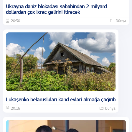
Ukrayna dəniz blokadası səbəbindən 2 milyard
dollardan çox ixrac gəlirini itirəcək
20:30
Dünya
Lukaşenko belarusluları kənd evləri almağa çağırıb
20:16
Dünya