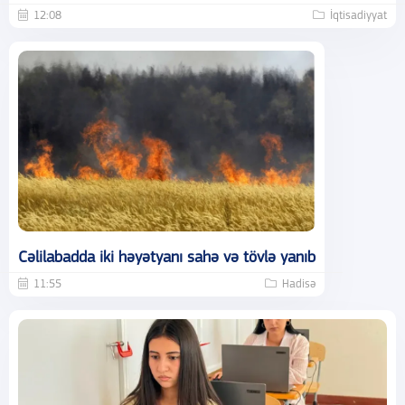
12:08
İqtisadiyyat
Cəlilabadda iki həyətyanı sahə və tövlə yanıb
11:55
Hadisə