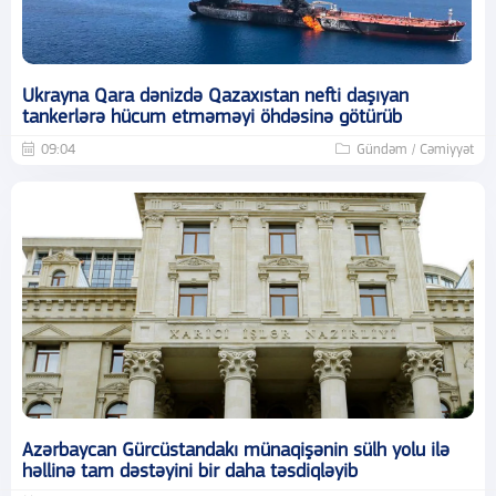
Ukrayna Qara dənizdə Qazaxıstan nefti daşıyan
tankerlərə hücum etməməyi öhdəsinə götürüb
09:04
Gündəm / Cəmiyyət
Azərbaycan Gürcüstandakı münaqişənin sülh yolu ilə
həllinə tam dəstəyini bir daha təsdiqləyib