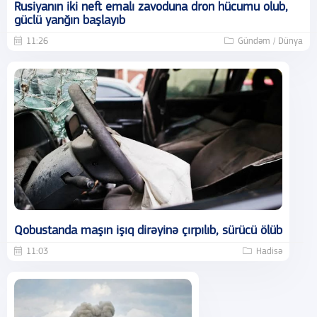
Rusiyanın iki neft emalı zavoduna dron hücumu olub,
güclü yanğın başlayıb
11:26
Gündəm / Dünya
Qobustanda maşın işıq dirəyinə çırpılıb, sürücü ölüb
11:03
Hadisə