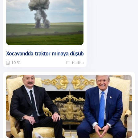
Xocavənddə traktor minaya düşüb
10:51
Hadisə