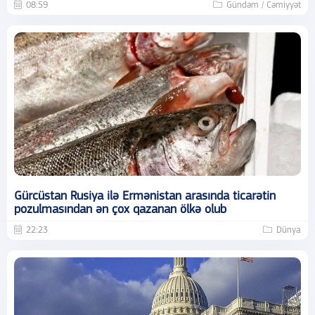
08:59
Gündəm / Cəmiyyət
Gürcüstan Rusiya ilə Ermənistan arasında ticarətin
pozulmasından ən çox qazanan ölkə olub
22:23
Dünya