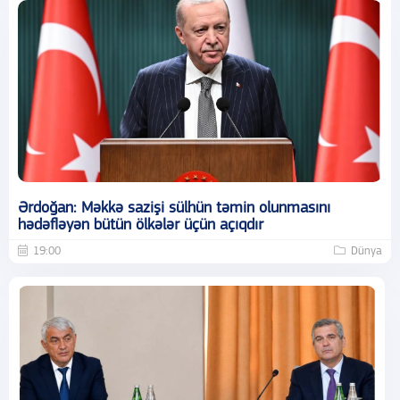
Ərdoğan: Məkkə sazişi sülhün təmin olunmasını
hədəfləyən bütün ölkələr üçün açıqdır
19:00
Dünya