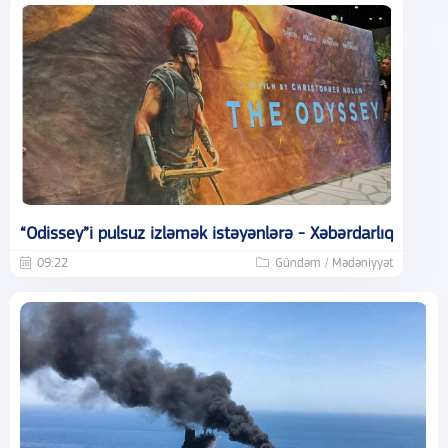
“Odissey”i pulsuz izləmək istəyənlərə - Xəbərdarlıq
09:22
Gündəm / Mədəniyyət