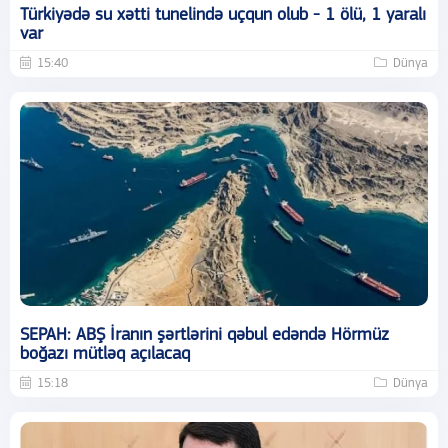
Türkiyədə su xətti tunelində uçqun olub - 1 ölü, 1 yaralı
var
15:40
Dünya
SEPAH: ABŞ İranın şərtlərini qəbul edəndə Hörmüz
boğazı mütləq açılacaq
15:18
Dünya