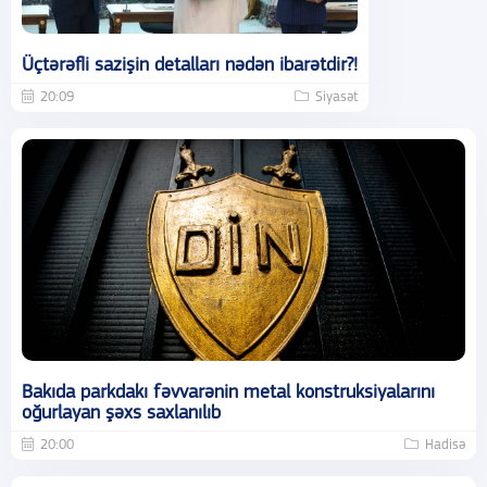
Üçtərəfli sazişin detalları nədən ibarətdir?!
20:09
Siyasət
Bakıda parkdakı fəvvarənin metal konstruksiyalarını
oğurlayan şəxs saxlanılıb
20:00
Hadisə