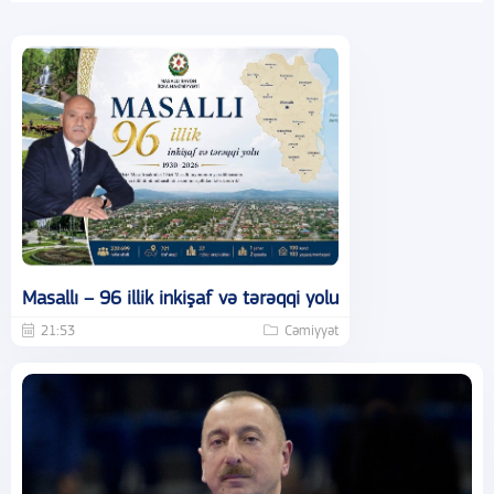
Masallı – 96 illik inkişaf və tərəqqi yolu
21:53
Cəmiyyət