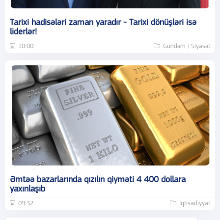
Tarixi hadisələri zaman yaradır - Tarixi dönüşləri isə
liderlər!
10:00
Gündəm / Siyasət
Əmtəə bazarlarında qızılın qiyməti 4 400 dollara
yaxınlaşıb
09:32
İqtisadiyyat