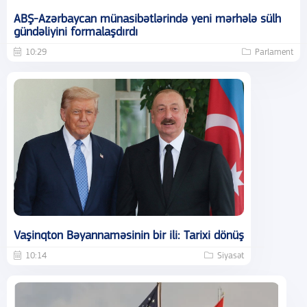
ABŞ-Azərbaycan münasibətlərində yeni mərhələ sülh
gündəliyini formalaşdırdı
10:29
Parlament
Vaşinqton Bəyannaməsinin bir ili: Tarixi dönüş
10:14
Siyasət