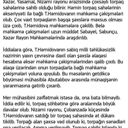
Xəzər, Yasamal, Nizami rayonu ərazisində çoxsaylı torpaq
sahələrinə sahib olduğu bilinir. Həmin torpaq sahələrinin
əksəriyyəti ilə bağlı T.Həmidovanın məhkəmə çəkişmələri
olub. Çox vaxt torpaqların başqa şəxslərə məxsus olması
üzə çıxıb, T.Həmidova məhkəmələrə çəkilib. Belə
məhkəmə çəkişmələri uzun müddət Səbayel, Sabunçu,
Xəzər Rayon Məhkəmələrində araşdırılıb.
İddialara görə, T.Həmidovanın sabiq milli təhlükəsizlik
nazirinin yaxın çevrəsinə daxil olan şəxslə əlaqəsi
hesabına əksər məhkəmə çəkişmələrindən qalib çıxıb. Bu
əlaqə üzərindən onun torpaqlarla bağlı məhkəmə
çəkişmələri yoluna qoyulub. Bu məsələnin getdikcə
böyüməsi mühasiblə Abutalıbov arasında münaqişənin
yaranmasına gətirib çıxarıb.
Mer mühasibini zəiflətmək istəsə də, ona bata bilməyib.
İddia edilir ki, torpaq söhbətinə görə aralarında böyük
davalar olub. Nizami rayonu, Çobanzadə küçəsində
T.Həmidovanın satdığı bir torpaq sahəsində ət dükanı
tikilib. Torpağı alan şəxsə vəd olunub ki, torpağın sənədləri