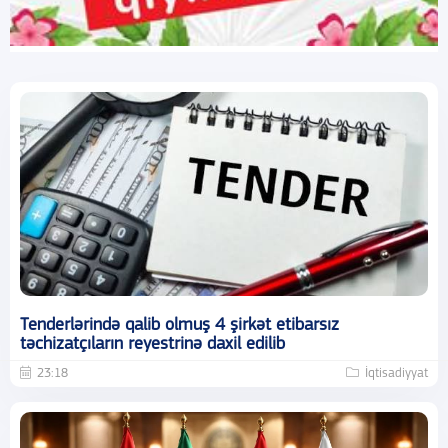
Tenderlərində qalib olmuş 4 şirkət etibarsız
təchizatçıların reyestrinə daxil edilib
23:18
İqtisadiyyat