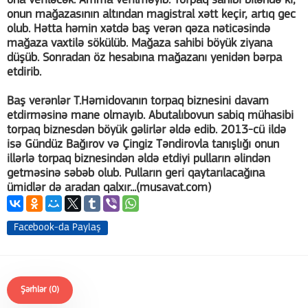
ona veriləcək. Amma verilməyib. Torpaq sahibi biləndə ki,
onun mağazasının altından magistral xətt keçir, artıq gec
olub. Hətta həmin xətdə baş verən qəza nəticəsində
mağaza vaxtilə sökülüb. Mağaza sahibi böyük ziyana
düşüb. Sonradan öz hesabına mağazanı yenidən bərpa
etdirib.
Baş verənlər T.Həmidovanın torpaq biznesini davam
etdirməsinə mane olmayıb. Abutalıbovun sabiq mühasibi
torpaq biznesdən böyük gəlirlər əldə edib. 2013-cü ildə
isə Gündüz Bağırov və Çingiz Təndirovla tanışlığı onun
illərlə torpaq biznesindən əldə etdiyi pulların əlindən
getməsinə səbəb olub. Pulların geri qaytarılacağına
ümidlər də aradan qalxır...(musavat.com)
Facebook-da Paylaş
Şərhlər (0)