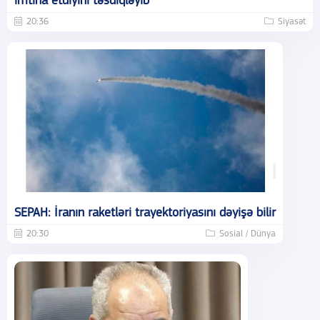
imtina etdiyini təsdiqləyib
20:36
Siyasət
SEPAH: İranın raketləri trayektoriyasını dəyişə bilir
20:30
Sosial / Dünya