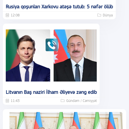
Rusiya qoşunları Xarkovu atəşə tutub: 5 nəfər ölüb
12:08
Dünya
Litvanın Baş naziri İlham Əliyevə zəng edib
11:43
Gündəm / Cəmiyyət