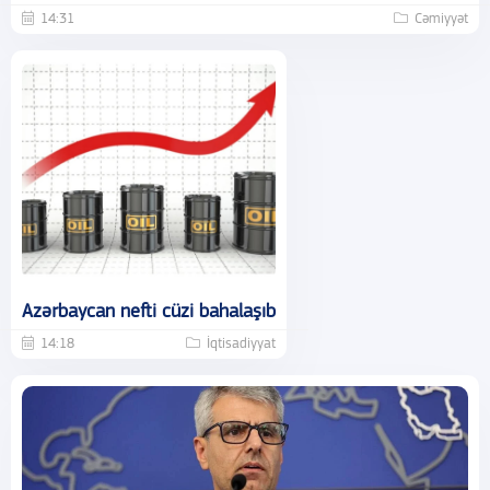
14:31
Cəmiyyət
Azərbaycan nefti cüzi bahalaşıb
14:18
İqtisadiyyat