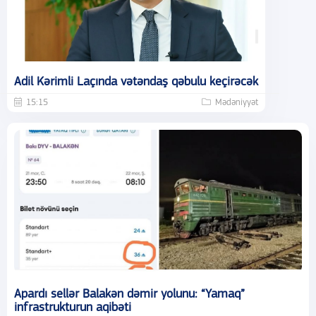
Adil Kərimli Laçında vətəndaş qəbulu keçirəcək
15:15
Mədəniyyət
Apardı sellər Balakən dəmir yolunu: “Yamaq”
infrastrukturun aqibəti