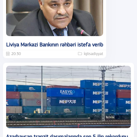
Liviya Mərkəzi Bankının rəhbəri istefa verib
20:30
İqtisadiyyat