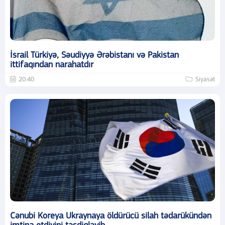
İsrail Türkiyə, Səudiyyə Ərəbistanı və Pakistan
ittifaqından narahatdır
20:40
Siyasət
Cənubi Koreya Ukraynaya öldürücü silah tədarükündən