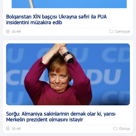
Bolqarıstan XİN başçısı Ukrayna səfiri ilə PUA
insidentini müzakirə edib
16:44
Cəmiyyət
Sorğu: Almaniya sakinlərinin demək olar ki, yarısı
Merkelin prezident olmasını istəyir
16:44
Dünya