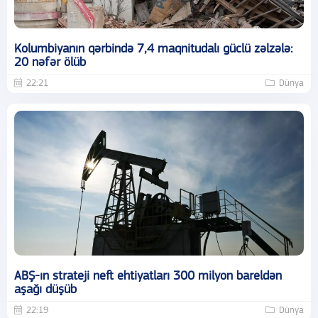
Kolumbiyanın qərbində 7,4 maqnitudalı güclü zəlzələ:
20 nəfər ölüb
22:21
Dünya
ABŞ-ın strateji neft ehtiyatları 300 milyon bareldən
aşağı düşüb
22:19
Dünya