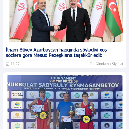
İlham Əliyev Azərbaycan haqqında söylədiyi xoş
sözlərə görə Məsud Pezeşkiana təşəkkür edib
11:27
Gündəm / Siyasət