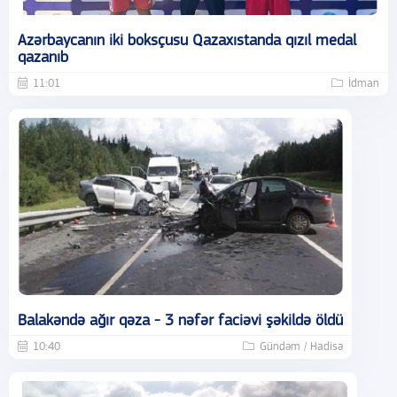
Azərbaycanın iki boksçusu Qazaxıstanda qızıl medal
qazanıb
11:01
İdman
Balakəndə ağır qəza - 3 nəfər faciəvi şəkildə öldü
10:40
Gündəm / Hadisə