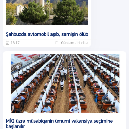
Şahbuzda avtomobil aşıb, sərnişin ölüb
18:17
Gündəm / Hadisə
MİQ üzrə müsabiqənin ümumi vakansiya seçiminə
başlanılır