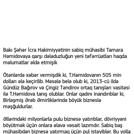
Bakı Şəhər İcra Hakimiyyətinin sabiq mühasibi Tamara
Həmidovaya qarşı dələduzluğun yeni təfərrüatları haqda
məlumatlar əldə etmişik
Ötənlərdə xəbər vermişdik ki, T.Həmidovanın 505 min
dolları ələ keçirilib. Məsələ belə olub ki, 2013-cü ildə
Gündüz Bağırov və Çingiz Təndirov ortaq tanışları vasitəsi
ilə T.Həmidova tanış olublar. Onlar qadını inandırıblar ki,
Birləşmiş Ərəb Əmirliklərində böyük bizneslə
məşğuldurlar.
Əllərindəki milyonlarla pulu biznesə yatırıblar, dövriyyəni
böyütmək üçün onlara əlavə vəsait lazımdır. Sabiq baş
mühasibdən biznesə yatırmaq üçün pul istəyiblər. Bu yolla