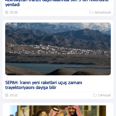
Azərbaycan tranzit daşımalarında son 5 ilin rekordunu
yenilədi
20:26
İqtisadiyyat
SEPAH: İranın yeni raketləri uçuş zamanı
trayektoriyasını dəyişə bilir
20:22
Cəmiyyət