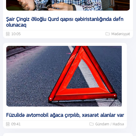
Şair Çingiz Əlioğlu Qurd qapısı qəbiristanlığında dəfn
olunacaq
10:05
Mədəniyyət
Füzulidə avtomobil ağaca çırpılıb, xəsarət alanlar var
09:41
Gündəm / Hadisə