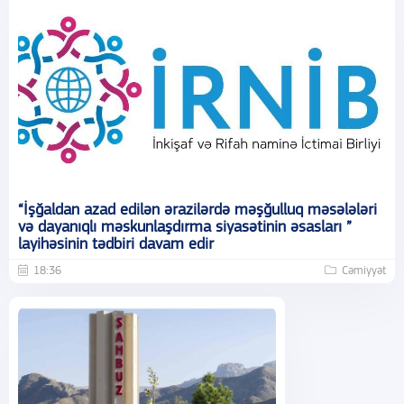
“İşğaldan azad edilən ərazilərdə məşğulluq məsələləri
və dayanıqlı məskunlaşdırma siyasətinin əsasları ”
layihəsinin tədbiri davam edir
18:36
Cəmiyyət