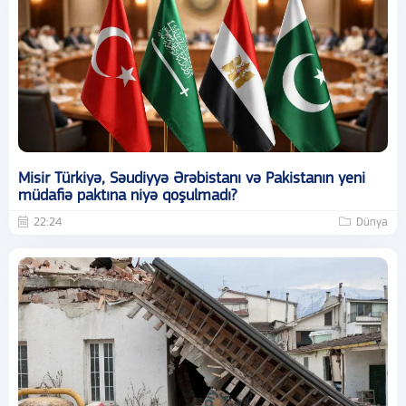
Misir Türkiyə, Səudiyyə Ərəbistanı və Pakistanın yeni
müdafiə paktına niyə qoşulmadı?
22:24
Dünya