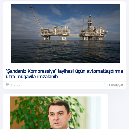
"Şahdəniz Kompressiya" layihəsi üçün avtomatlaşdırma
üzrə müqavilə imzalanıb
15:56
Cəmiyyət