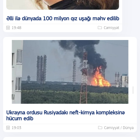
Əlli ilə dünyada 100 milyon qız uşağı məhv edilib
19:48
Cəmiyyət
Ukrayna ordusu Rusiyadakı neft-kimya kompleksinə
hücum edib
19:03
Cəmiyyət / Dünya