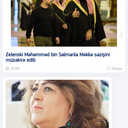
Zelenski Məhəmməd bin Salmanla Məkkə sazişini
müzakirə edib
20:00
Dünya