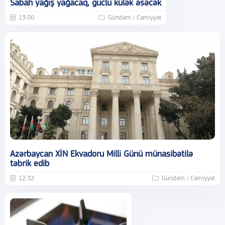
Sabah yağış yağacaq, güclü külək əsəcək
13:00
Gündəm / Cəmiyyət
Azərbaycan XİN Ekvadoru Milli Günü münasibətilə
təbrik edib
12:32
Gündəm / Cəmiyyət