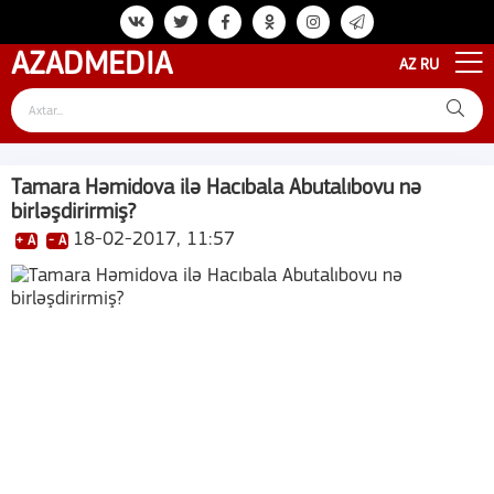
AZAD
MEDIA
AZ
RU
Tamara Həmidova ilə Hacıbala Abutalıbovu nə
birləşdirirmiş?
18-02-2017, 11:57
+ A
- A