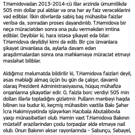
T.Həmidovadan 2013-2014-cü illər ərzində ümumilikdə
505 min dollar pul alıblar və ona hər ay faiz verəcəklərini
vəd ediblər. İlkin dövrlərdə sabiq baş mühasibə faizlər
verilsə də, sonradan proses dayandırılıb. T.Həmidova bir
neçə müraciətdən sonra ona pulu verməkdən imtina
ediblər. Deyiblər ki, hara istəsə şikayət edə bilər.
T.Həmidova deyildiyi kimi də edib. Bir çox ünvanlara
şikayət ünvanlasa da, aylarla davam edən
araşdırmalardan sonra ona məhkəməyə müraciət etməyi
məsləhət biliblər.
Aldığımız məlumatda bildirilir ki, T.Həmidova faizləri deyil,
əsas məbləği almaq üçün bu gün də çalışır, davamlı
olaraq Prezident Administrasiyasına, hüquq mühafizə
orqanlarına şikayətlər edir. O, faizlə borc verdiyi 505 min
dolları illərlə topladığını gizlətmir. Pulların mənbəyi haqda
bilinən isə budur ki, keçmiş mühasibin vaxtilə Bakı Şəhər
İcra Hakimiyyətində işləyərkən Hacıbala Abutalıbovla
yaxşı münasibətləri olub. Həmin vaxt T.Həmidova Bakının
müxtəlif ərazilərindən çoxlu torpaqlar əldə etməyə nail
olub. Onun Bakının əksər rayonlarında - Sabunçu, Səbayel,