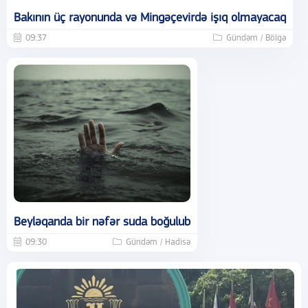
Bakının üç rayonunda və Mingəçevirdə işıq olmayacaq
09:37
Gündəm / Bölgə
Beyləqanda bir nəfər suda boğulub
09:30
Gündəm / Hadisə