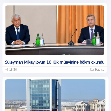
Süleyman Mikayılovun 10 illik müavininə hökm oxundu
18:30
Hadisə