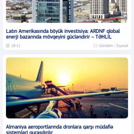
Latın Amerikasında böyük investisiya: ARDNF qlobal
enerji bazarında mövqeyini gücləndirir – TƏHLİL
18:11
Gündəm / Siyasət
Almaniya aeroportlarında dronlara qarşı müdafiə
sistemləri quraşdırılır