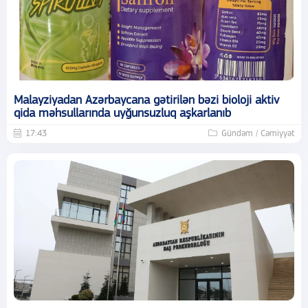
Malayziyadan Azərbaycana gətirilən bəzi bioloji aktiv
qida məhsullarında uyğunsuzluq aşkarlanıb
17:43
Gündəm / Cəmiyyət