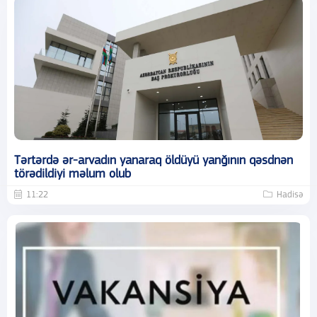
Tərtərdə ər-arvadın yanaraq öldüyü yanğının qəsdnən
törədildiyi məlum olub
11:22
Hadisə