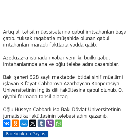
Artıq ali təhsil müəssisələrinə qəbul imtsahanları başa
çatıb. Yüksək rəqabətlə müşahidə olunan qəbul
imtahanları maraqlı faktlarla yadda qalıb.
Azedu.az-a istinadən xəbər verir ki, builki qəbul
imtahanlarında ana və oğlu tələbə adını qazanıblar.
Bakı şəhəri 328 saylı məktəbdə ibtidai sinif müəllimi
işləyən Kifayət Cabbarova Azərbaycan Kooperasiya
Universitetinin İngilis dili fakültəsinə qəbul olunub. O,
qiyabi formada təhsil alacaq.
Oğlu Hüseyn Cabbarlı isə Bakı Dövlət Universitetinin
jurnalistika fakültəsinin tələbəsi adını qazanıb.
Facebook-da Paylaş