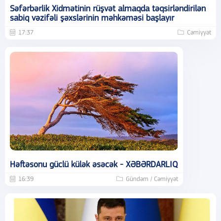
Səfərbərlik Xidmətinin rüşvət almaqda təqsirləndirilən
sabiq vəzifəli şəxslərinin məhkəməsi başlayır
17:37
Cəmiyyət
Həftəsonu güclü külək əsəcək - XƏBƏRDARLIQ
16:39
Gündəm / Cəmiyyət