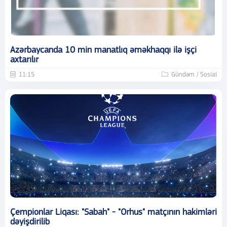
Azərbaycanda 10 min manatlıq əməkhaqqı ilə işçi
axtarılır
11:15
Gündəm / Sosial
Çempionlar Liqası: "Sabah" - "Orhus" matçının hakimləri
dəyişdirilib