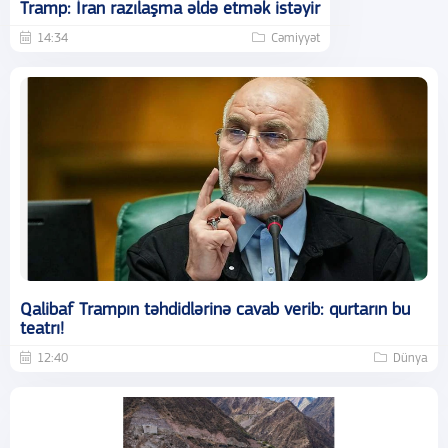
Tramp: İran razılaşma əldə etmək istəyir
14:34
Cəmiyyət
Qalibaf Trampın təhdidlərinə cavab verib: qurtarın bu
teatrı!
12:40
Dünya