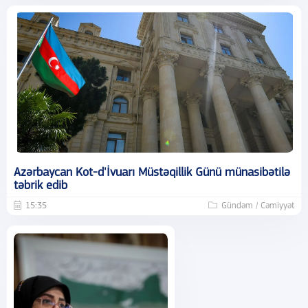
Azərbaycan Kot-d'İvuarı Müstəqillik Günü münasibətilə
təbrik edib
15:35
Gündəm / Cəmiyyət