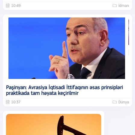
10:49
İdman
Paşinyan: Avrasiya İqtisadi İttifaqının əsas prinsipləri
praktikada tam həyata keçirilmir
10:37
Dünya