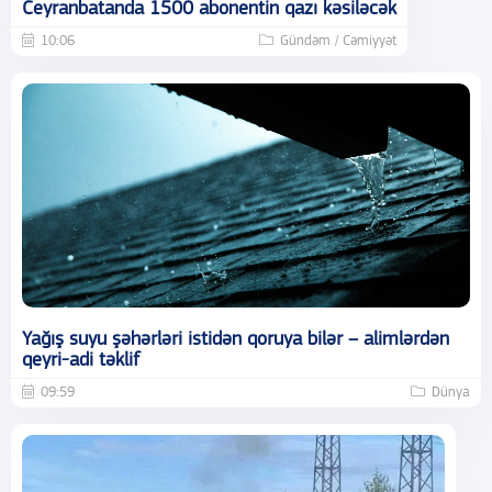
Ceyranbatanda 1500 abonentin qazı kəsiləcək
10:06
Gündəm / Cəmiyyət
Yağış suyu şəhərləri istidən qoruya bilər – alimlərdən
qeyri-adi təklif
09:59
Dünya