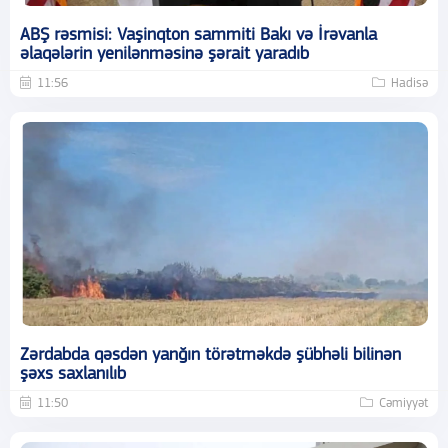
ABŞ rəsmisi: Vaşinqton sammiti Bakı və İrəvanla
əlaqələrin yenilənməsinə şərait yaradıb
11:56
Hadisə
Zərdabda qəsdən yanğın törətməkdə şübhəli bilinən
şəxs saxlanılıb
11:50
Cəmiyyət