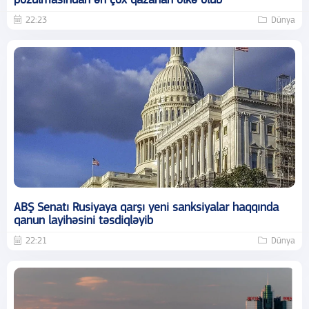
pozulmasından ən çox qazanan ölkə olub
22:23
Dünya
ABŞ Senatı Rusiyaya qarşı yeni sanksiyalar haqqında
qanun layihəsini təsdiqləyib
22:21
Dünya