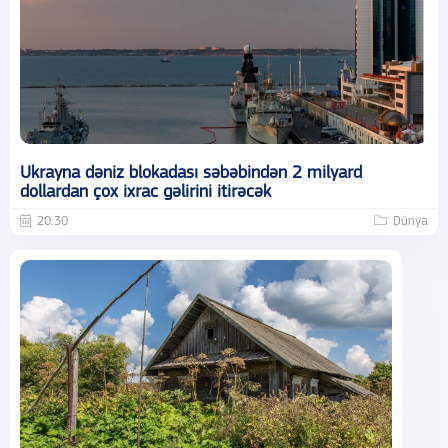
Ukrayna dəniz blokadası səbəbindən 2 milyard
dollardan çox ixrac gəlirini itirəcək
20:30
Dünya