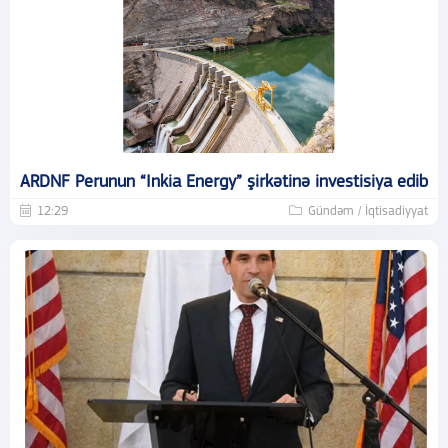
ARDNF Perunun “Inkia Energy” şirkətinə investisiya edib
12:29
Gündəm / İqtisadiyyat