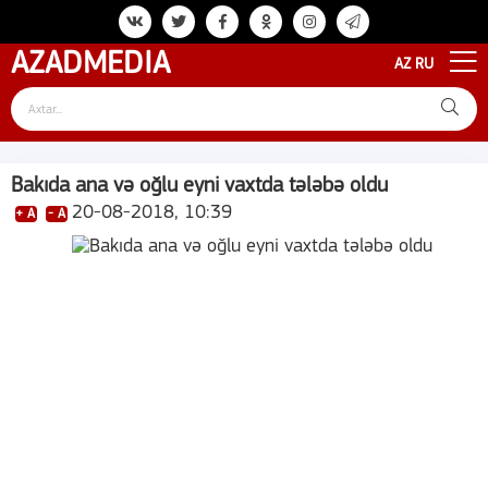
AZAD
MEDIA
AZ
RU
Bakıda ana və oğlu eyni vaxtda tələbə oldu
20-08-2018, 10:39
+ A
- A