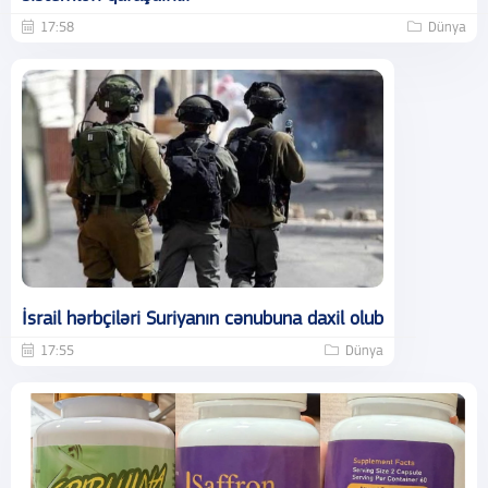
17:58
Dünya
İsrail hərbçiləri Suriyanın cənubuna daxil olub
17:55
Dünya