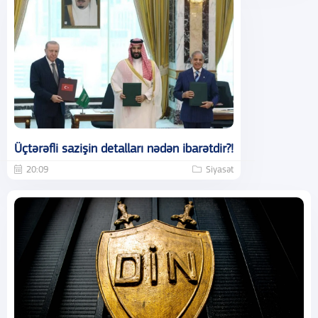
Üçtərəfli sazişin detalları nədən ibarətdir?!
20:09
Siyasət