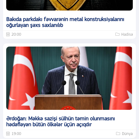
Bakıda parkdakı fəvvarənin metal konstruksiyalarını
oğurlayan şəxs saxlanılıb
20:00
Hadisə
Ərdoğan: Məkkə sazişi sülhün təmin olunmasını
hədəfləyən bütün ölkələr üçün açıqdır
19:00
Dünya