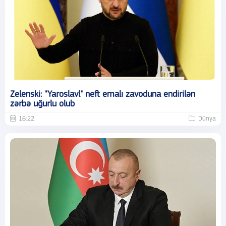
Zelenski: "Yaroslavl" neft emalı zavoduna endirilən
zərbə uğurlu olub
16:22
Dünya