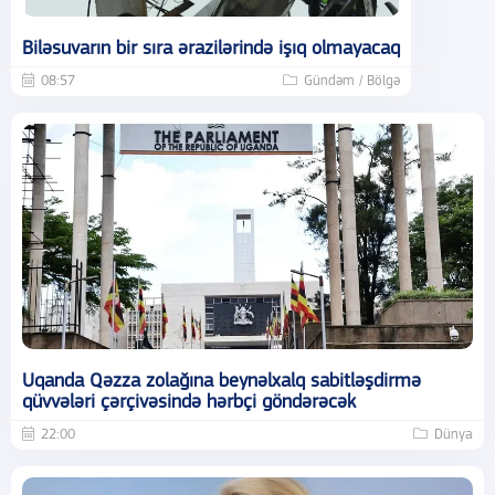
Biləsuvarın bir sıra ərazilərində işıq olmayacaq
08:57
Gündəm / Bölgə
Uqanda Qəzza zolağına beynəlxalq sabitləşdirmə
qüvvələri çərçivəsində hərbçi göndərəcək
22:00
Dünya