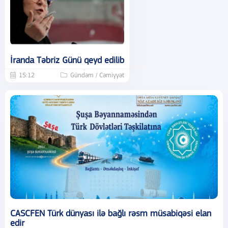
İranda Təbriz Günü qeyd edilib
15:12
Gündəm / Cəmiyyət
CASCFEN Türk dünyası ilə bağlı rəsm müsabiqəsi elan
edir