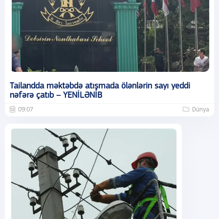
Tailandda məktəbdə atışmada ölənlərin sayı yeddi
nəfərə çatıb – YENİLƏNİB
09:07
Dünya