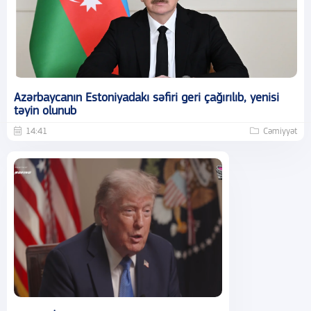
Azərbaycanın Estoniyadakı səfiri geri çağırılıb, yenisi
təyin olunub
14:41
Cəmiyyət