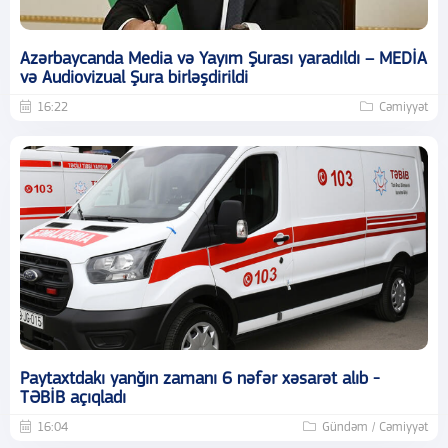
Azərbaycanda Media və Yayım Şurası yaradıldı – MEDİA
və Audiovizual Şura birləşdirildi
16:22
Cəmiyyət
Paytaxtdakı yanğın zamanı 6 nəfər xəsarət alıb -
TƏBİB açıqladı
16:04
Gündəm / Cəmiyyət