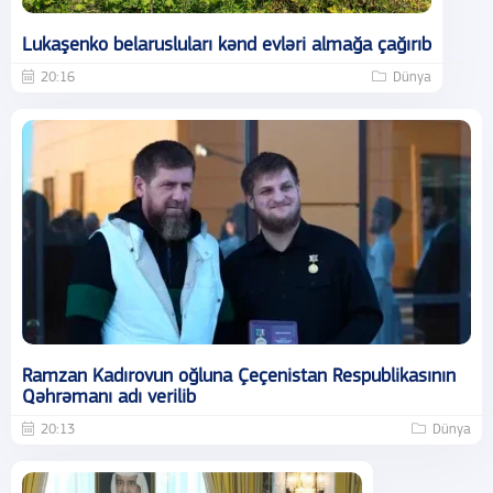
Lukaşenko belarusluları kənd evləri almağa çağırıb
20:16
Dünya
Ramzan Kadırovun oğluna Çeçenistan Respublikasının
Qəhrəmanı adı verilib
20:13
Dünya