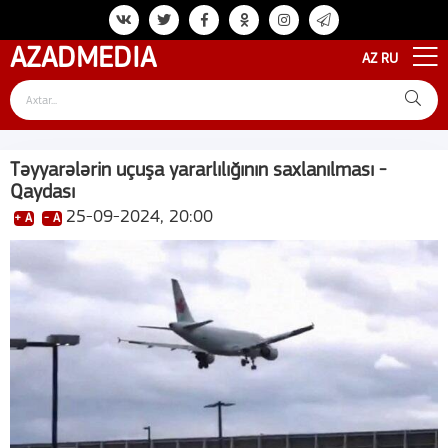
AZAD
MEDIA
AZ
RU
Təyyarələrin uçuşa yararlılığının saxlanılması -
Qaydası
25-09-2024, 20:00
+ A
- A