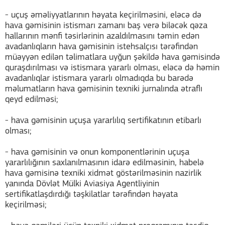
- uçuş əməliyyatlarının həyata keçirilməsini, eləcə də
hava gəmisinin istismarı zamanı baş verə biləcək qəza
hallarının mənfi təsirlərinin azaldılmasını təmin edən
avadanlıqların hava gəmisinin istehsalçısı tərəfindən
müəyyən edilən təlimatlara uyğun şəkildə hava gəmisində
quraşdırılması və istismara yararlı olması, eləcə də həmin
avadanlıqlar istismara yararlı olmadıqda bu barədə
məlumatların hava gəmisinin texniki jurnalında ətraflı
qeyd edilməsi;
- hava gəmisinin uçuşa yararlılıq sertifikatının etibarlı
olması;
- hava gəmisinin və onun komponentlərinin uçuşa
yararlılığının saxlanılmasının idarə edilməsinin, habelə
hava gəmisinə texniki xidmət göstərilməsinin nazirlik
yanında Dövlət Mülki Aviasiya Agentliyinin
sertifikatlaşdırdığı təşkilatlar tərəfindən həyata
keçirilməsi;