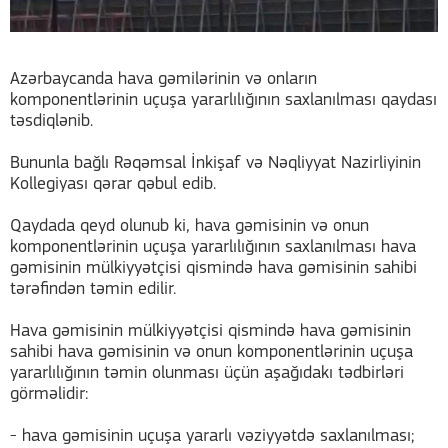
Azərbaycanda hava gəmilərinin və onların
komponentlərinin uçuşa yararlılığının saxlanılması qaydası
təsdiqlənib.
Bununla bağlı Rəqəmsal İnkişaf və Nəqliyyat Nazirliyinin
Kollegiyası qərar qəbul edib.
Qaydada qeyd olunub ki, hava gəmisinin və onun
komponentlərinin uçuşa yararlılığının saxlanılması hava
gəmisinin mülkiyyətçisi qismində hava gəmisinin sahibi
tərəfindən təmin edilir.
Hava gəmisinin mülkiyyətçisi qismində hava gəmisinin
sahibi hava gəmisinin və onun komponentlərinin uçuşa
yararlılığının təmin olunması üçün aşağıdakı tədbirləri
görməlidir:
- hava gəmisinin uçuşa yararlı vəziyyətdə saxlanılması;