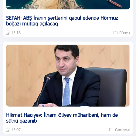
SEPAH: ABŞ İranın şərtlərini qəbul edəndə Hörmüz
boğazı mütləq açılacaq
15:18
Dünya
Hikmət Hacıyev: İlham Əliyev müharibəni, həm də
sülhü qazanıb
15:07
Cəmiyyət