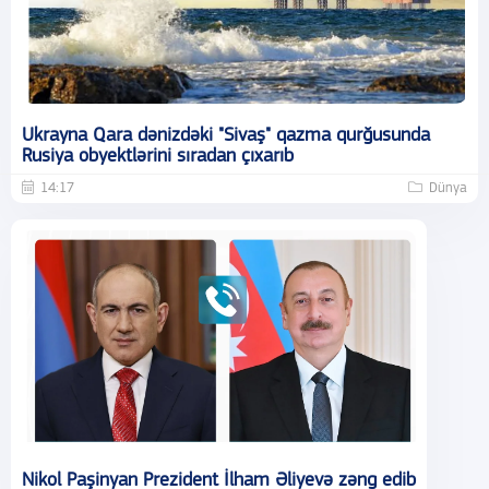
Ukrayna Qara dənizdəki "Sivaş" qazma qurğusunda
Rusiya obyektlərini sıradan çıxarıb
14:17
Dünya
Nikol Paşinyan Prezident İlham Əliyevə zəng edib