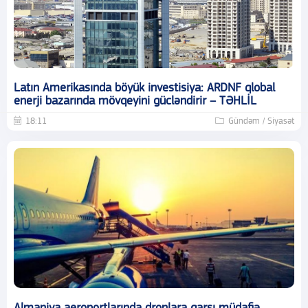
Latın Amerikasında böyük investisiya: ARDNF qlobal
enerji bazarında mövqeyini gücləndirir – TƏHLİL
18:11
Gündəm / Siyasət