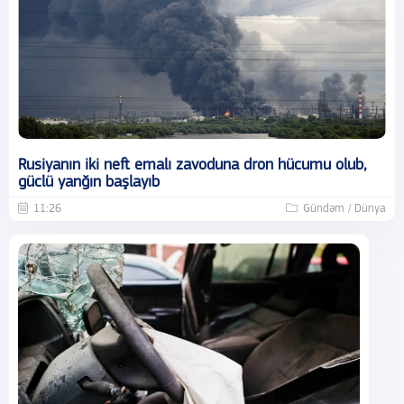
Rusiyanın iki neft emalı zavoduna dron hücumu olub,
güclü yanğın başlayıb
11:26
Gündəm / Dünya