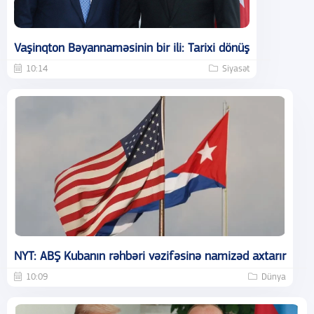
Vaşinqton Bəyannaməsinin bir ili: Tarixi dönüş
10:14
Siyasət
NYT: ABŞ Kubanın rəhbəri vəzifəsinə namizəd axtarır
10:09
Dünya