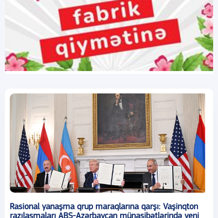
Rasional yanaşma qrup maraqlarına qarşı: Vaşinqton
razılaşmaları ABŞ-Azərbaycan münasibətlərində yeni