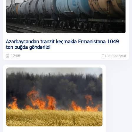
Azərbaycandan tranzit keçməklə Ermənistana 1049
ton buğda göndərildi
12:08
İqtisadiyyat