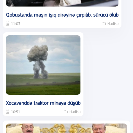
Qobustanda maşın işıq dirəyinə çırpılıb, sürücü ölüb
11:03
Hadisə
Xocavənddə traktor minaya düşüb
10:51
Hadisə