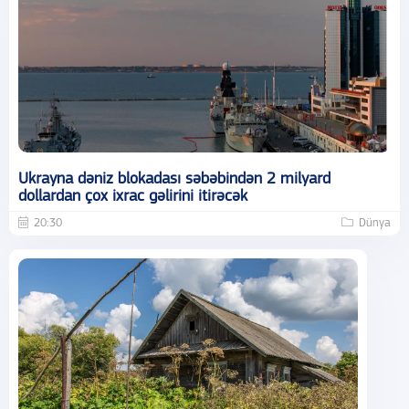
Ukrayna dəniz blokadası səbəbindən 2 milyard
dollardan çox ixrac gəlirini itirəcək
20:30
Dünya