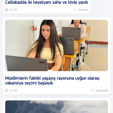
Cəlilabadda iki həyətyanı sahə və tövlə yanıb
11:55
Hadisə
Müəllimlərin faktiki yaşayış rayonuna uyğun olaraq
vakansiya seçimi başlayıb
11:35
Cəmiyyət