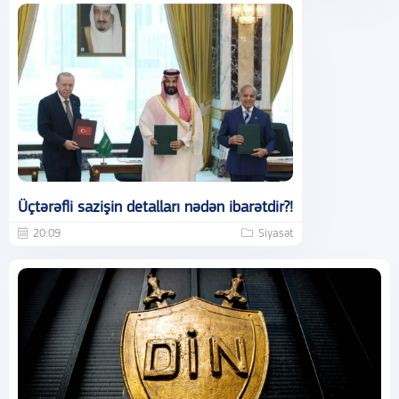
Üçtərəfli sazişin detalları nədən ibarətdir?!
20:09
Siyasət