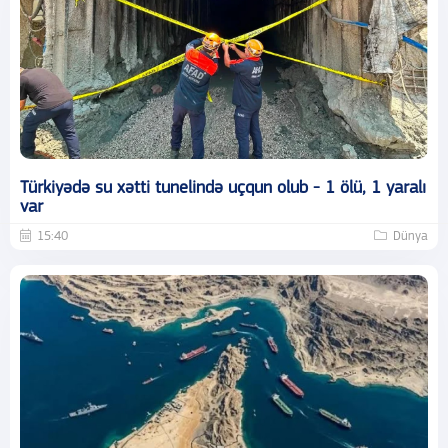
Türkiyədə su xətti tunelində uçqun olub - 1 ölü, 1 yaralı
var
15:40
Dünya