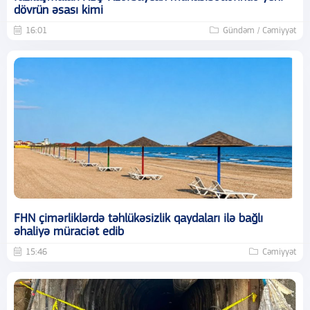
dövrün əsası kimi
16:01
Gündəm / Cəmiyyət
FHN çimərliklərdə təhlükəsizlik qaydaları ilə bağlı
əhaliyə müraciət edib
15:46
Cəmiyyət