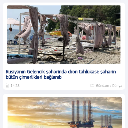
Rusiyanın Gelencik şəhərində dron təhlükəsi: şəhərin
bütün çimərlikləri bağlanıb
14:28
Gündəm / Dünya