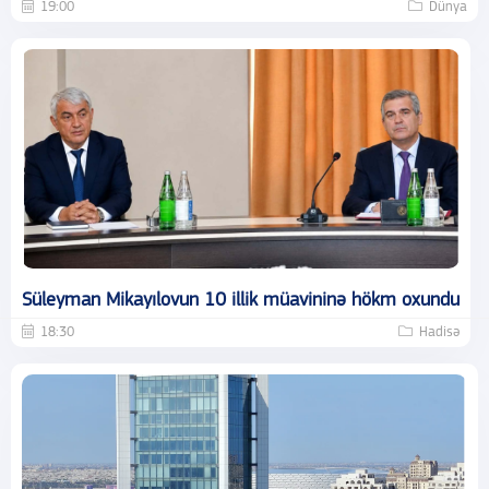
19:00
Dünya
Süleyman Mikayılovun 10 illik müavininə hökm oxundu
18:30
Hadisə