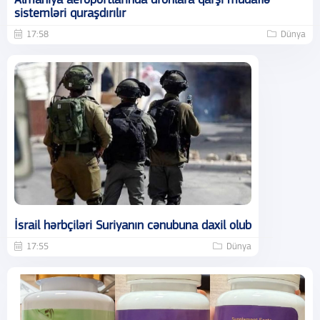
Almaniya aeroportlarında dronlara qarşı müdafiə
sistemləri quraşdırılır
17:58
Dünya
İsrail hərbçiləri Suriyanın cənubuna daxil olub
17:55
Dünya