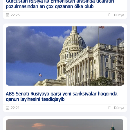
Gürcüstan Rusiya ilə Ermənistan arasında ticarətin
pozulmasından ən çox qazanan ölkə olub
22:23
Dünya
ABŞ Senatı Rusiyaya qarşı yeni sanksiyalar haqqında
qanun layihəsini təsdiqləyib
22:21
Dünya