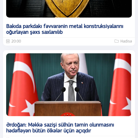
Bakıda parkdakı fəvvarənin metal konstruksiyalarını
oğurlayan şəxs saxlanılıb
20:00
Hadisə
Ərdoğan: Məkkə sazişi sülhün təmin olunmasını
hədəfləyən bütün ölkələr üçün açıqdır