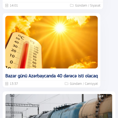
14:01
Gündəm / Siyasət
Bazar günü Azərbaycanda 40 dərəcə isti olacaq
13:37
Gündəm / Cəmiyyət