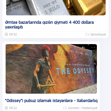
Əmtəə bazarlarında qızılın qiyməti 4 400 dollara
yaxınlaşıb
09:32
İqtisadiyyat
“Odissey”i pulsuz izləmək istəyənlərə - Xəbərdarlıq
09:22
Gündəm / Mədəniyyət