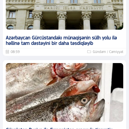
Azərbaycan Gürcüstandakı münaqişənin sülh yolu ilə
həllinə tam dəstəyini bir daha təsdiqləyib
08:59
Gündəm / Cəmiyyət