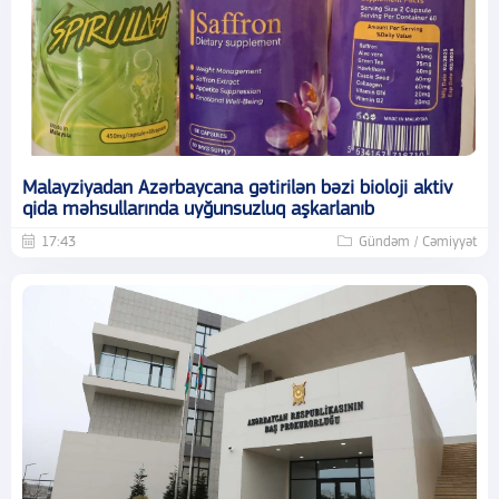
Malayziyadan Azərbaycana gətirilən bəzi bioloji aktiv
qida məhsullarında uyğunsuzluq aşkarlanıb
17:43
Gündəm / Cəmiyyət