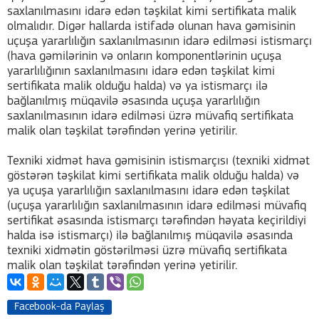
saxlanılmasını idarə edən təşkilat kimi sertifikata malik
olmalıdır. Digər hallarda istifadə olunan hava gəmisinin
uçuşa yararlılığın saxlanılmasının idarə edilməsi istismarçı
(hava gəmilərinin və onların komponentlərinin uçuşa
yararlılığının saxlanılmasını idarə edən təşkilat kimi
sertifikata malik olduğu halda) və ya istismarçı ilə
bağlanılmış müqavilə əsasında uçuşa yararlılığın
saxlanılmasının idarə edilməsi üzrə müvafiq sertifikata
malik olan təşkilat tərəfindən yerinə yetirilir.
Texniki xidmət hava gəmisinin istismarçısı (texniki xidmət
göstərən təşkilat kimi sertifikata malik olduğu halda) və
ya uçuşa yararlılığın saxlanılmasını idarə edən təşkilat
(uçuşa yararlılığın saxlanılmasının idarə edilməsi müvafiq
sertifikat əsasında istismarçı tərəfindən həyata keçirildiyi
halda isə istismarçı) ilə bağlanılmış müqavilə əsasında
texniki xidmətin göstərilməsi üzrə müvafiq sertifikata
malik olan təşkilat tərəfindən yerinə yetirilir.
Facebook-da Paylaş