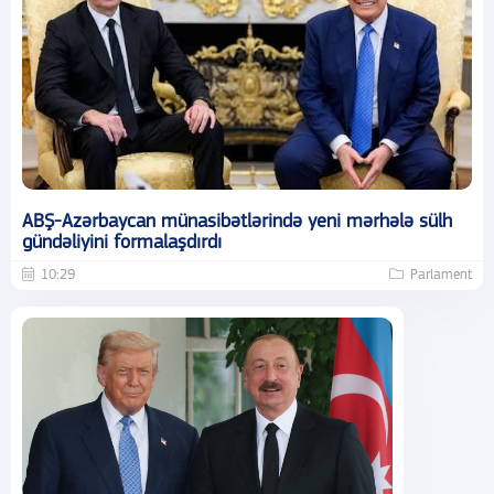
ABŞ-Azərbaycan münasibətlərində yeni mərhələ sülh
gündəliyini formalaşdırdı
10:29
Parlament