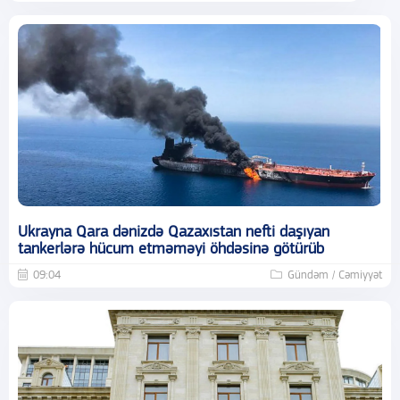
Ukrayna Qara dənizdə Qazaxıstan nefti daşıyan
tankerlərə hücum etməməyi öhdəsinə götürüb
09:04
Gündəm / Cəmiyyət