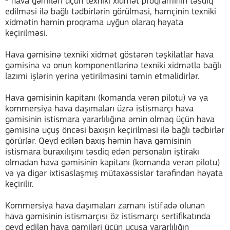
- hava gəmiləri üçün texniki xidmət proqramının təsdiq
edilməsi ilə bağlı tədbirlərin görülməsi, həmçinin texniki
xidmətin həmin proqrama uyğun olaraq həyata
keçirilməsi.
Hava gəmisinə texniki xidmət göstərən təşkilatlar hava
gəmisinə və onun komponentlərinə texniki xidmətlə bağlı
lazımi işlərin yerinə yetirilməsini təmin etməlidirlər.
Hava gəmisinin kapitanı (komanda verən pilotu) və ya
kommersiya hava daşımaları üzrə istismarçı hava
gəmisinin istismara yararlılığına əmin olmaq üçün hava
gəmisinə uçuş öncəsi baxışın keçirilməsi ilə bağlı tədbirlər
görürlər. Qeyd edilən baxış həmin hava gəmisinin
istismara buraxılışını təsdiq edən personalın iştirakı
olmadan hava gəmisinin kapitanı (komanda verən pilotu)
və ya digər ixtisaslaşmış mütəxəssislər tərəfindən həyata
keçirilir.
Kommersiya hava daşımaları zamanı istifadə olunan
hava gəmisinin istismarçısı öz istismarçı sertifikatında
qeyd edilən hava gəmiləri üçün uçuşa yararlılığın