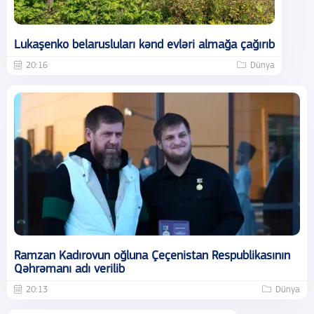
Lukaşenko belarusluları kənd evləri almağa çağırıb
20:16
Dünya
Ramzan Kadırovun oğluna Çeçenistan Respublikasının
Qəhrəmanı adı verilib
20:13
Dünya