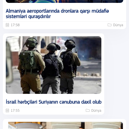
Almaniya aeroportlarında dronlara qarşı müdafiə
sistemləri quraşdırılır
17:58
Dünya
İsrail hərbçiləri Suriyanın cənubuna daxil olub
17:55
Dünya