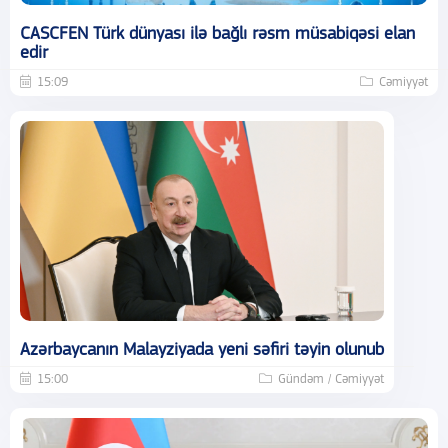
CASCFEN Türk dünyası ilə bağlı rəsm müsabiqəsi elan
edir
15:09
Cəmiyyət
Azərbaycanın Malayziyada yeni səfiri təyin olunub
15:00
Gündəm / Cəmiyyət