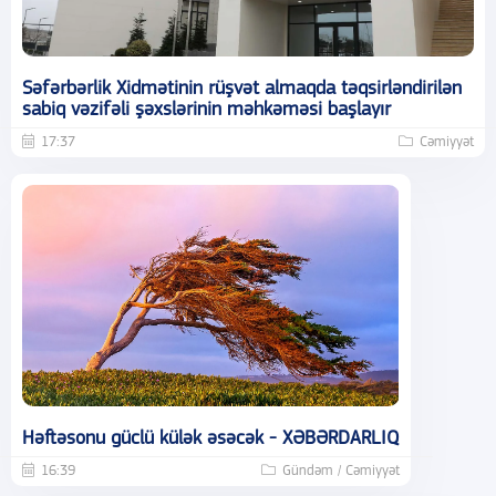
Səfərbərlik Xidmətinin rüşvət almaqda təqsirləndirilən
sabiq vəzifəli şəxslərinin məhkəməsi başlayır
17:37
Cəmiyyət
Həftəsonu güclü külək əsəcək - XƏBƏRDARLIQ
16:39
Gündəm / Cəmiyyət