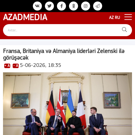
AZAD
MEDIA
AZ
RU
Fransa, Britaniya və Almaniya liderləri Zelenski ilə
görüşəcək
5-06-2026, 18:35
+ A
- A