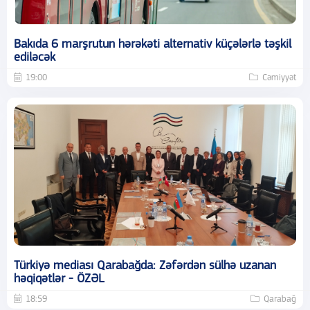
Bakıda 6 marşrutun hərəkəti alternativ küçələrlə təşkil
ediləcək
19:00
Cəmiyyət
Türkiyə mediası Qarabağda: Zəfərdən sülhə uzanan
həqiqətlər - ÖZƏL
18:59
Qarabağ