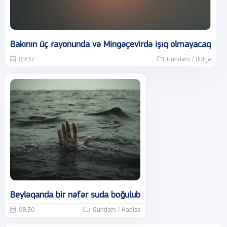
Bakının üç rayonunda və Mingəçevirdə işıq olmayacaq
09:37
Gündəm / Bölgə
Beyləqanda bir nəfər suda boğulub
09:30
Gündəm / Hadisə