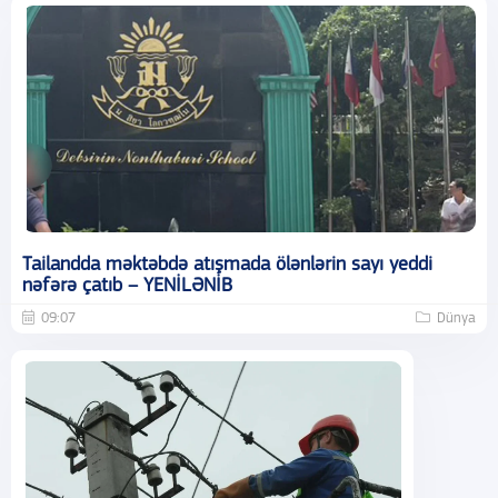
Tailandda məktəbdə atışmada ölənlərin sayı yeddi
nəfərə çatıb – YENİLƏNİB
09:07
Dünya