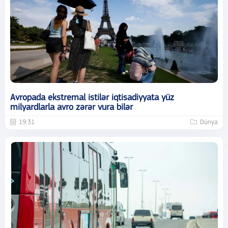
Avropada ekstremal istilər iqtisadiyyata yüz
milyardlarla avro zərər vura bilər
19:31
Dünya