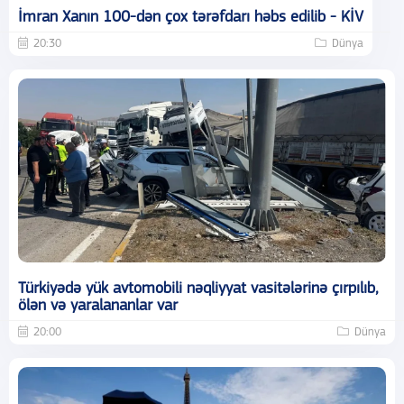
İmran Xanın 100-dən çox tərəfdarı həbs edilib - KİV
20:30
Dünya
Türkiyədə yük avtomobili nəqliyyat vasitələrinə çırpılıb,
ölən və yaralananlar var
20:00
Dünya