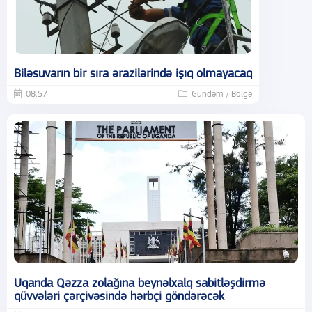
Biləsuvarın bir sıra ərazilərində işıq olmayacaq
08:57
Gündəm / Bölgə
Uqanda Qəzza zolağına beynəlxalq sabitləşdirmə
qüvvələri çərçivəsində hərbçi göndərəcək