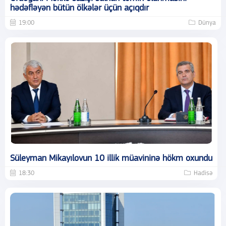
hədəfləyən bütün ölkələr üçün açıqdır
19:00
Dünya
Süleyman Mikayılovun 10 illik müavininə hökm oxundu
18:30
Hadisə