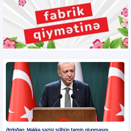
Ərdoğan: Məkkə sazişi sülhün təmin olunmasını