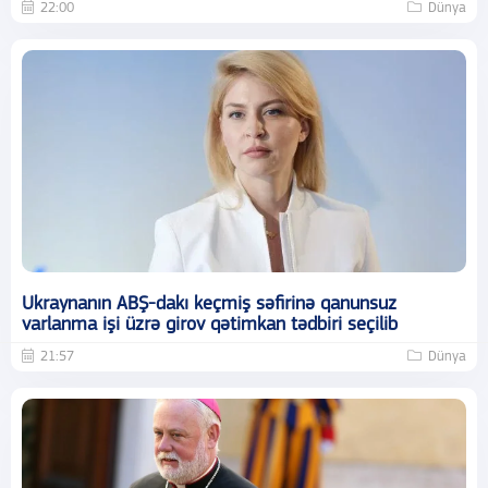
22:00
Dünya
Ukraynanın ABŞ-dakı keçmiş səfirinə qanunsuz
varlanma işi üzrə girov qətimkan tədbiri seçilib
21:57
Dünya