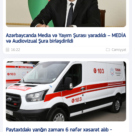
Azərbaycanda Media və Yayım Şurası yaradıldı – MEDİA
və Audiovizual Şura birləşdirildi
16:22
Cəmiyyət
Paytaxtdakı yanğın zamanı 6 nəfər xəsarət alıb -