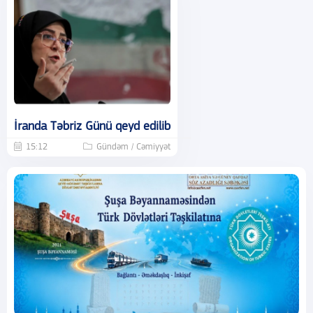
İranda Təbriz Günü qeyd edilib
15:12
Gündəm / Cəmiyyət