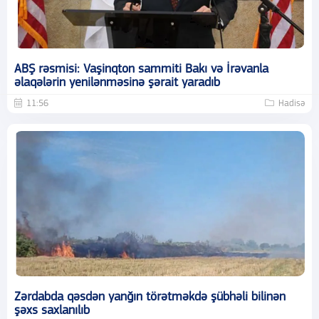
ABŞ rəsmisi: Vaşinqton sammiti Bakı və İrəvanla
əlaqələrin yenilənməsinə şərait yaradıb
11:56
Hadisə
Zərdabda qəsdən yanğın törətməkdə şübhəli bilinən
şəxs saxlanılıb