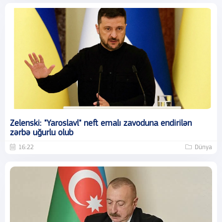
Zelenski: "Yaroslavl" neft emalı zavoduna endirilən
zərbə uğurlu olub
16:22
Dünya