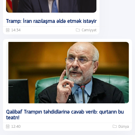
Tramp: İran razılaşma əldə etmək istəyir
14:34
Cəmiyyət
Qalibaf Trampın təhdidlərinə cavab verib: qurtarın bu
teatrı!
12:40
Dünya