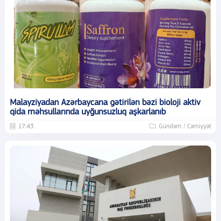
Malayziyadan Azərbaycana gətirilən bəzi bioloji aktiv
qida məhsullarında uyğunsuzluq aşkarlanıb
17:43
Gündəm / Cəmiyyət