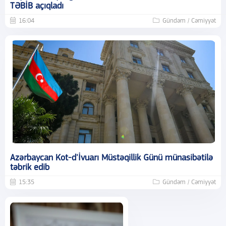
TƏBİB açıqladı
16:04
Gündəm / Cəmiyyət
Azərbaycan Kot-d'İvuarı Müstəqillik Günü münasibətilə
təbrik edib
15:35
Gündəm / Cəmiyyət