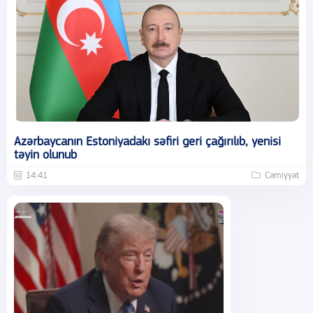
Azərbaycanın Estoniyadakı səfiri geri çağırılıb, yenisi
təyin olunub
14:41
Cəmiyyət