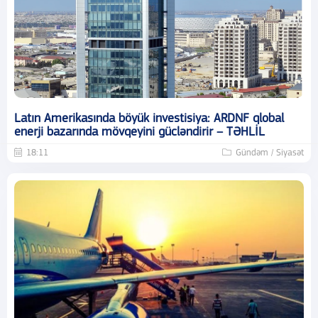
Latın Amerikasında böyük investisiya: ARDNF qlobal
enerji bazarında mövqeyini gücləndirir – TƏHLİL
18:11
Gündəm / Siyasət