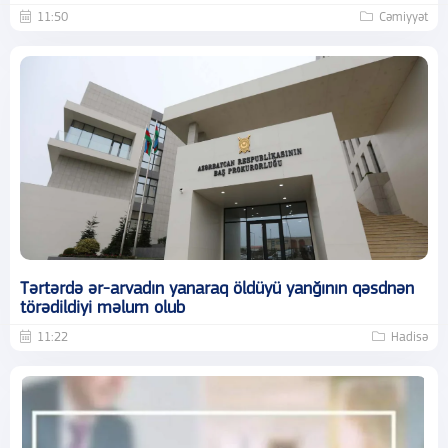
11:50
Cəmiyyət
Tərtərdə ər-arvadın yanaraq öldüyü yanğının qəsdnən
törədildiyi məlum olub
11:22
Hadisə