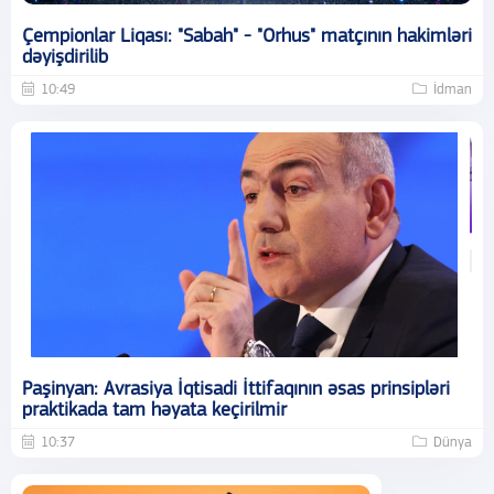
Çempionlar Liqası: "Sabah" - "Orhus" matçının hakimləri
dəyişdirilib
10:49
İdman
Paşinyan: Avrasiya İqtisadi İttifaqının əsas prinsipləri
praktikada tam həyata keçirilmir
10:37
Dünya