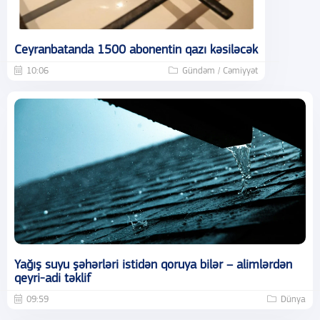
Ceyranbatanda 1500 abonentin qazı kəsiləcək
10:06
Gündəm / Cəmiyyət
Yağış suyu şəhərləri istidən qoruya bilər – alimlərdən
qeyri-adi təklif
09:59
Dünya