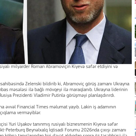
siyalı milyarder Roman Abramoviçin Kiyevə səfər etdiyini və
sahibəsində Zelenski bildirib ki, Abramoviç görüş zamanı Ukrayna
nbas məsələsi ilə bağlı mövqeyi ilə maraqlanıb. Ukrayna liderinin
usiya Prezidenti Vladimir Putinlə görüşməyi planlaşdırırdı.
ha əvvəl Financial Times məlumat yayıb. Lakin iş adamının
açıqlama verməyiblər.
çisi Yuri Uşakov tanınmış rusiyalı biznesmenin Kiyevə səfər
ankt-Peterburq Beynəlxalq İqtisadi Forumu 2026nda çıxışı zamanı