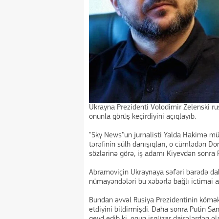
Ukrayna Prezidenti Volodimir Zelenski ru
onunla görüş keçirdiyini açıqlayıb.
"Sky News"un jurnalisti Yalda Hakimə mü
tərəfinin sülh danışıqları, o cümlədən Do
sözlərinə görə, iş adamı Kiyevdən sonra R
Abramoviçin Ukraynaya səfəri barədə da
nümayəndələri bu xəbərlə bağlı ictimai 
Bundan əvvəl Rusiya Prezidentinin kömək
etdiyini bildirmişdi. Daha sonra Putin S