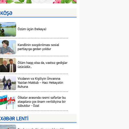
KÖŞƏ
Özüm üçün (hekayə)
Kəndlinin sıxışdırılması sosial
partlayışa gedən yoldur
Ölüm haqq olsa da, vaxtsız gedişlər
üzücüdür...
Vicdanın və Kişiliyin Ünvanına
Yazılan Məktub – Hacı Hekayətin
Ruhuna
Ölkələr arasında rəsmi səfərlər bu
əlaqələrə çox önəm verildiyinə bir
sübutdur - Özəl
XƏBƏR LENTİ