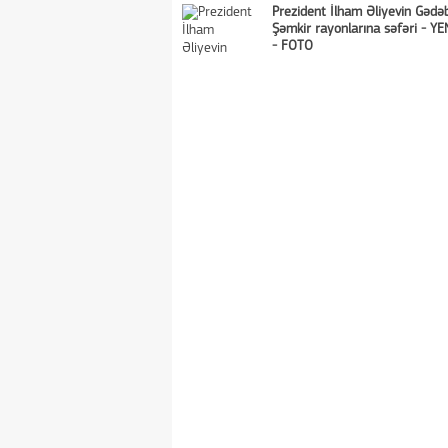
Prezident İlham Əliyevin Gədə
Şəmkir rayonlarına səfəri - Y
- FOTO