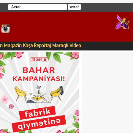
n
Maqazin
Köşə
Reportaj
Maraqlı
Video