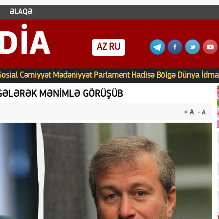
ƏLAQƏ
DIA
AZ
RU
Sosial
Cəmiyyət
Mədəniyyət
Parlament
Hadisə
Bölgə
Dünya
İdma
Ə GƏLƏRƏK MƏNİMLƏ GÖRÜŞÜB
+ A
- A