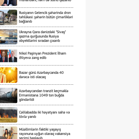
müharibəni, həm də sülhü qazanıb
Rusiyanın Gelencik şəhərində dron
təhlükəsi: şəhərin bütün çimərlikləri
bağlanıb
Ukrayna Qara dənizdəki "Sivaş"
qazma qurğusunda Rusiya
obyektlərini sıradan çıxarıb
Nikol Paşinyan Prezident İlham
Əliyevə zəng edib
Bazar günü Azərbaycanda 40
dərəcə isti olacaq
Azərbaycandan tranzit keçməklə
Ermənistana 1049 ton buğda
göndərildi
Cəlilabadda iki həyətyanı sahə və
tövlə yanıb
Müəllimlərin faktiki yaşayış
rayonuna uyğun olaraq vakansiya
seçimi başlayıb