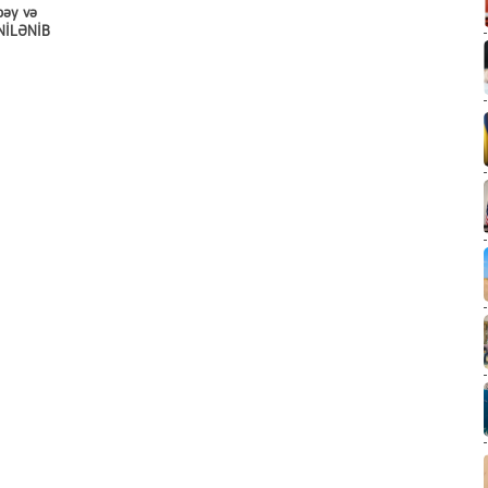
bəy və
ENİLƏNİB