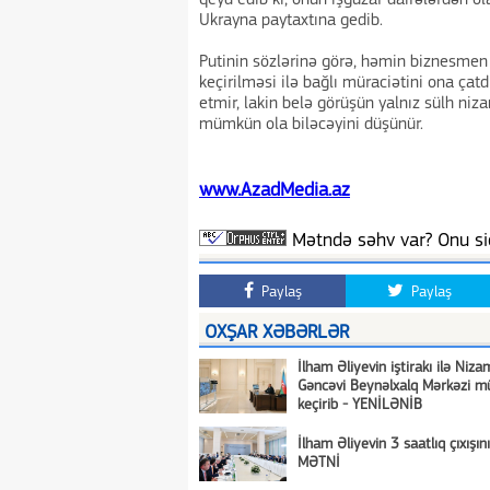
qeyd edib ki, onun işgüzar dairələrdən ol
Ukrayna paytaxtına gedib.
Putinin sözlərinə görə, həmin biznesmen 
keçirilməsi ilə bağlı müraciətini ona çatdır
etmir, lakin belə görüşün yalnız sülh ni
mümkün ola biləcəyini düşünür.
www.AzadMedia.az
Mətndə səhv var? Onu siç
Paylaş
Paylaş
OXŞAR XƏBƏRLƏR
İlham Əliyevin iştirakı ilə Niza
Gəncəvi Beynəlxalq Mərkəzi mü
keçirib - YENİLƏNİB
İlham Əliyevin 3 saatlıq çıxışı
MƏTNİ