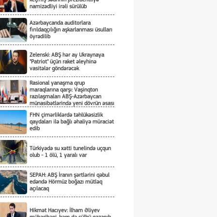
namizədliyi irəli sürülüb
Azərbaycanda auditorlara
fırıldaqçılığın aşkarlanması üsulları
öyrədilib
Zelenski: ABŞ hər ay Ukraynaya
"Patriot" üçün raket əleyhinə
vasitələr göndərəcək
Rasional yanaşma qrup
maraqlarına qarşı: Vaşinqton
razılaşmaları ABŞ-Azərbaycan
münasibətlərində yeni dövrün əsası
kimi
FHN çimərliklərdə təhlükəsizlik
qaydaları ilə bağlı əhaliyə müraciət
edib
Türkiyədə su xətti tunelində uçqun
olub - 1 ölü, 1 yaralı var
SEPAH: ABŞ İranın şərtlərini qəbul
edəndə Hörmüz boğazı mütləq
açılacaq
Hikmət Hacıyev: İlham Əliyev