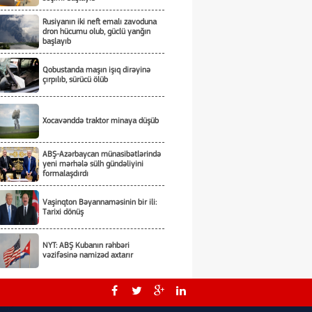
Rusiyanın iki neft emalı zavoduna
dron hücumu olub, güclü yanğın
başlayıb
Qobustanda maşın işıq dirəyinə
çırpılıb, sürücü ölüb
Xocavənddə traktor minaya düşüb
ABŞ-Azərbaycan münasibətlərində
yeni mərhələ sülh gündəliyini
formalaşdırdı
Vaşinqton Bəyannaməsinin bir ili:
Tarixi dönüş
NYT: ABŞ Kubanın rəhbəri
vəzifəsinə namizəd axtarır
Tarixi hadisələri zaman yaradır -
Tarixi dönüşləri isə liderlər!