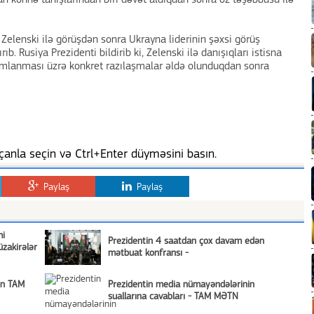
an köhnə tanışlarından biri dəvət aldıqdan sonra öz təşəbbüsü ilə
Zelenski ilə görüşdən sonra Ukrayna liderinin şəxsi görüş
ıb. Rusiya Prezidenti bildirib ki, Zelenski ilə danışıqları istisna
zamlanması üzrə konkret razılaşmalar əldə olunduqdan sonra
anla seçin və Ctrl+Enter düyməsini basın.
Paylaş
Paylaş
mi
Prezidentin 4 saatdan çox davam edən
zakirələr
mətbuat konfransı -
nın TAM
Prezidentin media nümayəndələrinin
suallarına cavabları - TAM MƏTN