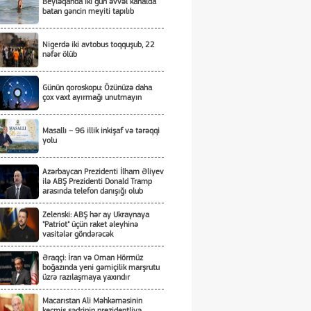
Beyləqanda iki gün əvvəl kanalda
batan gəncin meyiti tapılıb
Nigerdə iki avtobus toqquşub, 22
nəfər ölüb
Günün qoroskopu: Özünüzə daha
çox vaxt ayırmağı unutmayın
Masallı – 96 illik inkişaf və tərəqqi
yolu
Azərbaycan Prezidenti İlham Əliyev
ilə ABŞ Prezidenti Donald Tramp
arasında telefon danışığı olub
Zelenski: ABŞ hər ay Ukraynaya
"Patriot" üçün raket əleyhinə
vasitələr göndərəcək
Əraqçi: İran və Oman Hörmüz
boğazında yeni gəmiçilik marşrutu
üzrə razılaşmaya yaxındır
Macarıstan Ali Məhkəməsinin
keçmiş sədrinin prezidentliyə