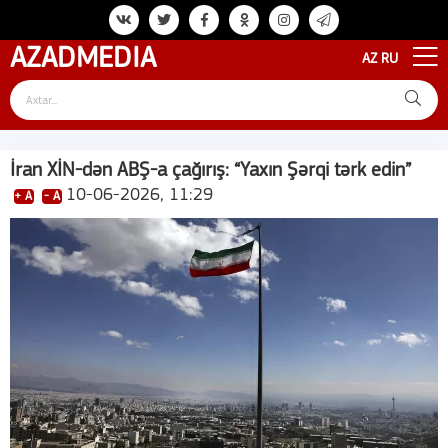
AZAD
MEDIA
AZ
RU
İran XİN-dən ABŞ-a çağırış: “Yaxın Şərqi tərk edin”
10-06-2026, 11:29
+ A
- A