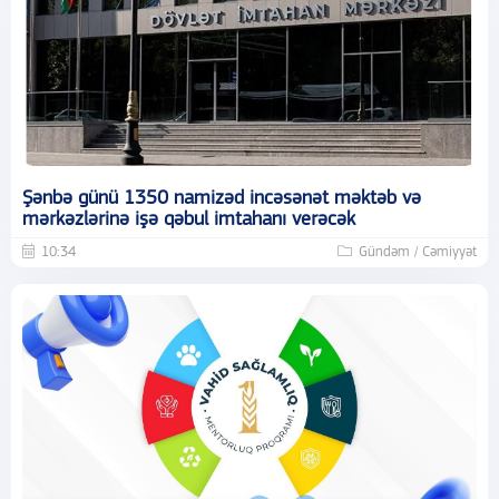
Şənbə günü 1350 namizəd incəsənət məktəb və
mərkəzlərinə işə qəbul imtahanı verəcək
10:34
Gündəm / Cəmiyyət