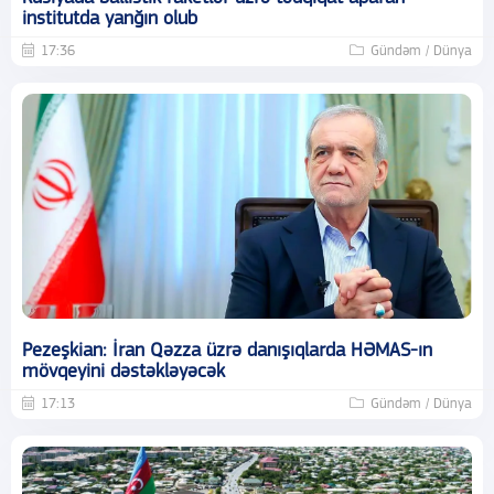
institutda yanğın olub
17:36
Gündəm / Dünya
Pezeşkian: İran Qəzza üzrə danışıqlarda HƏMAS-ın
mövqeyini dəstəkləyəcək
17:13
Gündəm / Dünya