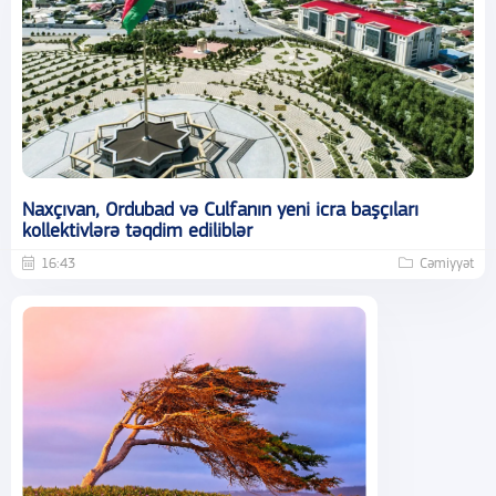
Naxçıvan, Ordubad və Culfanın yeni icra başçıları
kollektivlərə təqdim ediliblər
16:43
Cəmiyyət