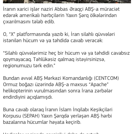
İranın xarici işlər naziri Abbas Əraqçi ABŞ-a müraciət
edərək amerikalı hərbçilərin Yaxın Şərq ölkələrindən
çıxarılmasını tələb edib.
O, “X” platformasında yazıb ki, İran silahlı qüvvələri
istənilən hücum və ya təhdidə cavab verəcək:
“Silahlı qüvvələrimiz heç bir hücum və ya təhdidi cavabsız
qoymayacaq. Təhlükəsiz qalmaq istəyirsinizsə,
regionumuzu tərk edin.”
Bundan əvvəl ABŞ Mərkəzi Komandanlığı (CENTCOM)
Ormuz boğazı üzərində ABŞ-a məxsus “Apache”
helikopterinin vurulmasından sonra İrana zərbələr
endirdiyini açıqlamışdı.
Buna cavab olaraq İranın İslam İnqilabı Keşikçiləri
Korpusu (SEPAH) Yaxın Şərqdə yerləşən ABŞ hərbi
bazalarına hücumlar həyata keçirib.