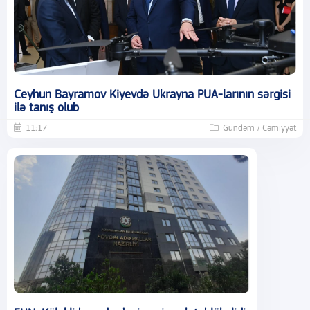
Ceyhun Bayramov Kiyevdə Ukrayna PUA-larının sərgisi
ilə tanış olub
11:17
Gündəm / Cəmiyyət