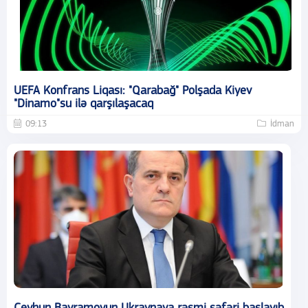
UEFA Konfrans Liqası: "Qarabağ" Polşada Kiyev
"Dinamo"su ilə qarşılaşacaq
09:13
İdman