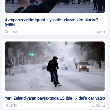
Avropanın antimiqrant siyasəti: uduzan kim olacaq? -
ŞƏRH
19:00
Siyasət
Yeni Zelandiyanın paytaxtında 15 ildə ilk dəfə qar yağıb
18:30
Dünya