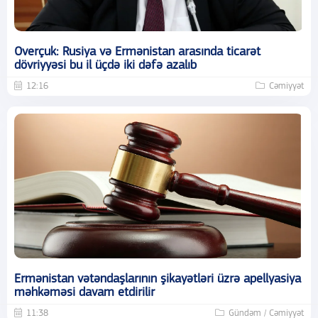
Overçuk: Rusiya və Ermənistan arasında ticarət
dövriyyəsi bu il üçdə iki dəfə azalıb
12:16
Cəmiyyət
Ermənistan vətəndaşlarının şikayətləri üzrə apellyasiya
məhkəməsi davam etdirilir
11:38
Gündəm / Cəmiyyət