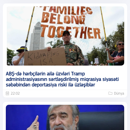
ABŞ-də hərbçilərin ailə üzvləri Tramp
administrasiyasının sərtləşdirilmiş miqrasiya siyasəti
səbəbindən deportasiya riski ilə üzləşiblər
22:02
Dünya