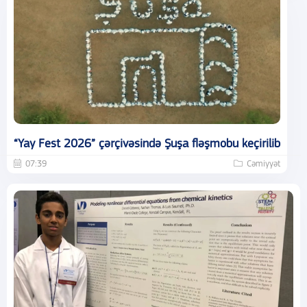
“Yay Fest 2026” çərçivəsində Şuşa fləşmobu keçirilib
07:39
Cəmiyyət