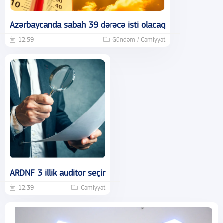
Azərbaycanda sabah 39 dərəcə isti olacaq
12:59
Gündəm / Cəmiyyət
ARDNF 3 illik auditor seçir
12:39
Cəmiyyət