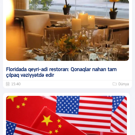
Floridada qeyri-adi restoran: Qonaqlar naharı tam
çılpaq vəziyyətdə edir
15:40
Dünya