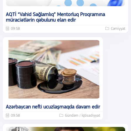
AQTİ “Vahid Sağlamlıq” Mentorluq Proqramına
müraciətlərin qəbulunu elan edir
09:58
Cəmiyyət
Azərbaycan nefti ucuzlaşmaqda davam edir
09:58
Gündəm / İqtisadiyyat