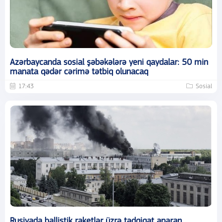
Azərbaycanda sosial şəbəkələrə yeni qaydalar: 50 min
manata qədər cərimə tətbiq olunacaq
17:43
Sosial
Rusiyada ballistik raketlər üzrə tədqiqat aparan