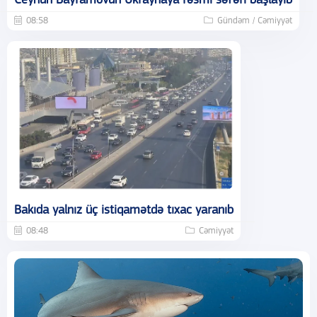
Ceyhun Bayramovun Ukraynaya rəsmi səfəri başlayıb
08:58
Gündəm / Cəmiyyət
Bakıda yalnız üç istiqamətdə tıxac yaranıb
08:48
Cəmiyyət