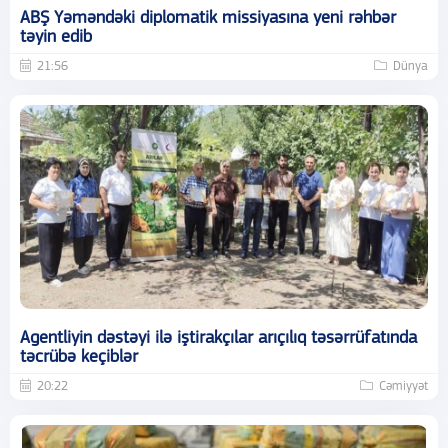
ABŞ Yəməndəki diplomatik missiyasına yeni rəhbər
təyin edib
21:56
Dünya
Agentliyin dəstəyi ilə iştirakçılar arıçılıq təsərrüfatında
təcrübə keçiblər
20:22
Cəmiyyət