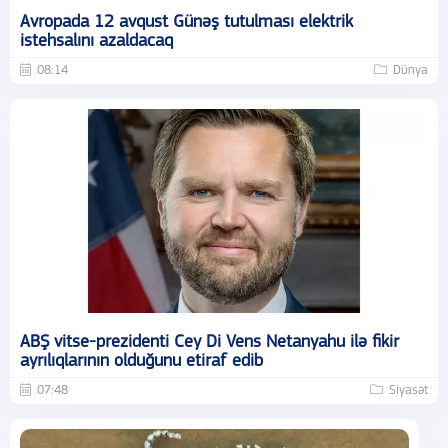
Avropada 12 avqust Günəş tutulması elektrik
istehsalını azaldacaq
08:14
Dünya
ABŞ vitse-prezidenti Cey Di Vens Netanyahu ilə fikir
ayrılıqlarının olduğunu etiraf edib
07:48
Siyasət