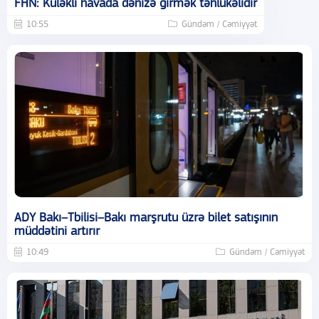
FHN: Küləkli havada dənizə girmək təhlükəlidir
10:55
Gündəm / Cəmiyyət
ADY Bakı–Tbilisi–Bakı marşrutu üzrə bilet satışının
müddətini artırır
10:49
Gündəm / Cəmiyyət