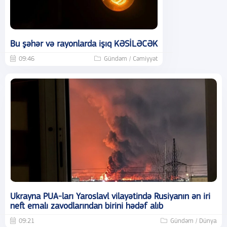
Bu şəhər və rayonlarda işıq KƏSİLƏCƏK
09:46
Gündəm / Cəmiyyət
Ukrayna PUA-ları Yaroslavl vilayətində Rusiyanın ən iri
neft emalı zavodlarından birini hədəf alıb
09:21
Gündəm / Dünya