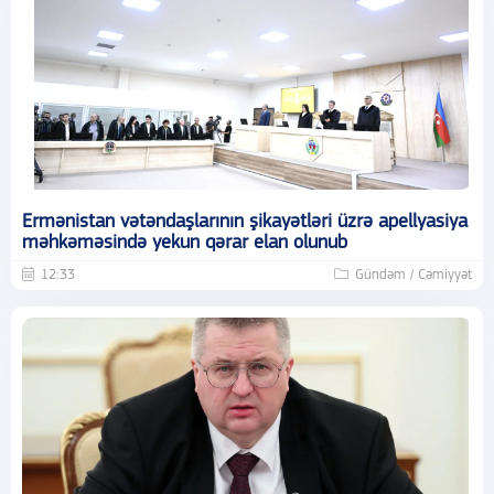
Ermənistan vətəndaşlarının şikayətləri üzrə apellyasiya
məhkəməsində yekun qərar elan olunub
12:33
Gündəm / Cəmiyyət