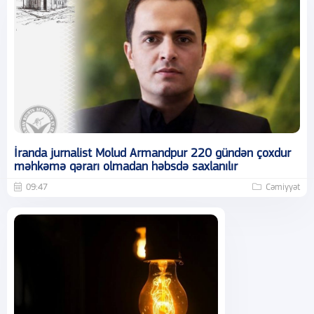
İranda jurnalist Molud Armandpur 220 gündən çoxdur
məhkəmə qərarı olmadan həbsdə saxlanılır
09:47
Cəmiyyət