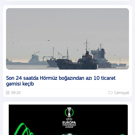
Son 24 saatda Hörmüz boğazından azı 10 ticarət
gəmisi keçib
09:20
Cəmiyyət