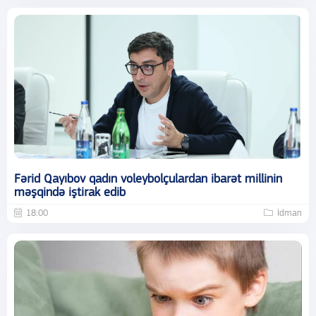
Fərid Qayıbov qadın voleybolçulardan ibarət millinin
məşqində iştirak edib
18:00
İdman