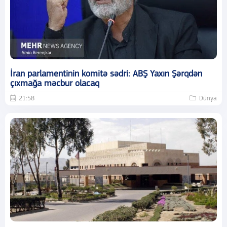
İran parlamentinin komitə sədri: ABŞ Yaxın Şərqdən
çıxmağa məcbur olacaq
21:58
Dünya