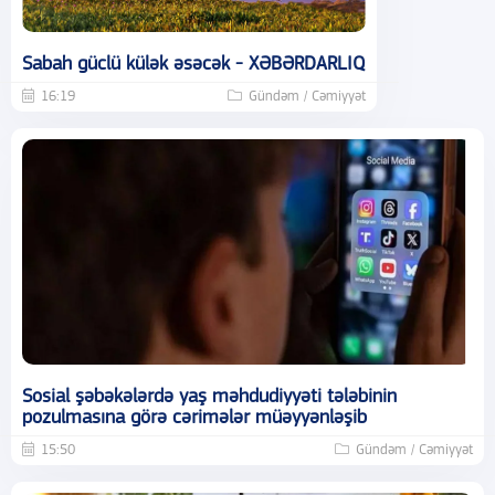
Sabah güclü külək əsəcək - XƏBƏRDARLIQ
16:19
Gündəm / Cəmiyyət
Sosial şəbəkələrdə yaş məhdudiyyəti tələbinin
pozulmasına görə cərimələr müəyyənləşib
15:50
Gündəm / Cəmiyyət