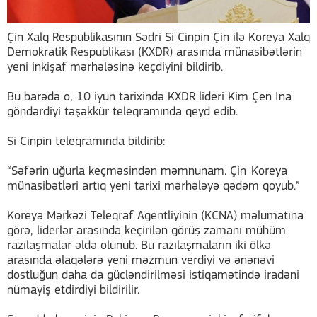
Çin Xalq Respublikasının Sədri Si Cinpin Çin ilə Koreya Xalq
Demokratik Respublikası (KXDR) arasında münasibətlərin
yeni inkişaf mərhələsinə keçdiyini bildirib.
Bu barədə o, 10 iyun tarixində KXDR lideri Kim Çen Ina
göndərdiyi təşəkkür teleqramında qeyd edib.
Si Cinpin teleqramında bildirib:
“Səfərin uğurla keçməsindən məmnunam. Çin-Koreya
münasibətləri artıq yeni tarixi mərhələyə qədəm qoyub.”
Koreya Mərkəzi Teleqraf Agentliyinin (KCNA) məlumatına
görə, liderlər arasında keçirilən görüş zamanı mühüm
razılaşmalar əldə olunub. Bu razılaşmaların iki ölkə
arasında əlaqələrə yeni məzmun verdiyi və ənənəvi
dostluğun daha da gücləndirilməsi istiqamətində iradəni
nümayiş etdirdiyi bildirilir.