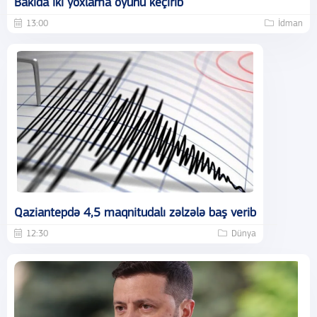
Bakıda iki yoxlama oyunu keçirib
13:00
İdman
Qaziantepdə 4,5 maqnitudalı zəlzələ baş verib
12:30
Dünya