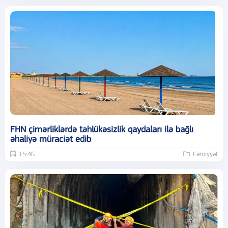
FHN çimərliklərdə təhlükəsizlik qaydaları ilə bağlı
əhaliyə müraciət edib
15:46
Cəmiyyət