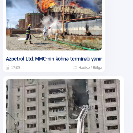
Azpetrol Ltd. MMC-nin köhnə terminalı yanır
17:05
Hadisə / Bölgə