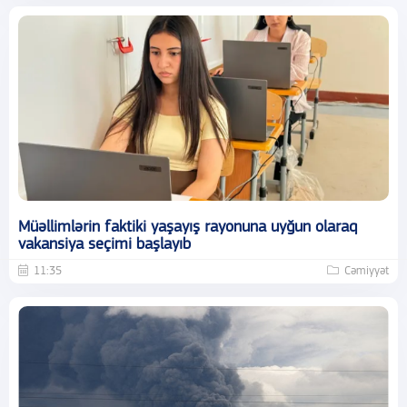
Müəllimlərin faktiki yaşayış rayonuna uyğun olaraq
vakansiya seçimi başlayıb
11:35
Cəmiyyət