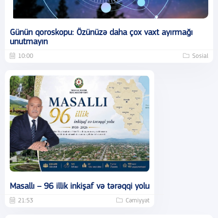
Günün qoroskopu: Özünüzə daha çox vaxt ayırmağı
unutmayın
10:00
Sosial
Masallı – 96 illik inkişaf və tərəqqi yolu
21:53
Cəmiyyət