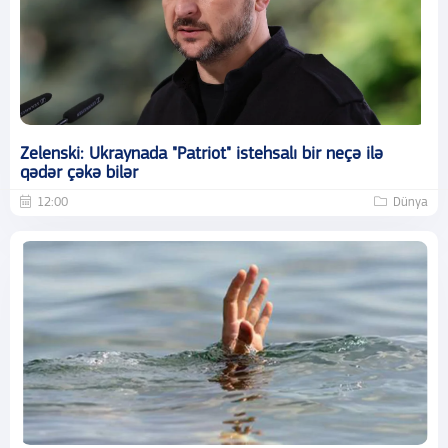
Zelenski: Ukraynada "Patriot" istehsalı bir neçə ilə
qədər çəkə bilər
12:00
Dünya