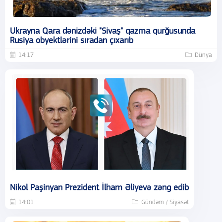
Ukrayna Qara dənizdəki "Sivaş" qazma qurğusunda
Rusiya obyektlərini sıradan çıxarıb
14:17
Dünya
Nikol Paşinyan Prezident İlham Əliyevə zəng edib
14:01
Gündəm / Siyasət