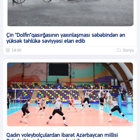
Çin "Dolfin"qasırğasının yaxınlaşması səbəbindən ən
yüksək təhlükə səviyyəsi elan edib
14:00
Dünya
Qadın voleybolçulardan ibarət Azərbaycan millisi