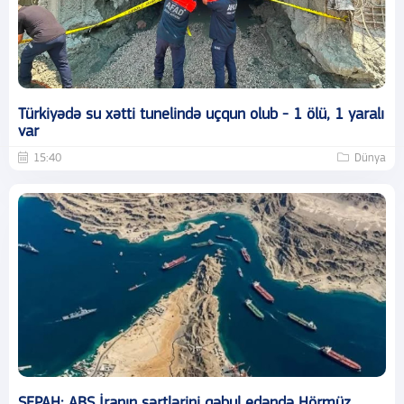
Türkiyədə su xətti tunelində uçqun olub - 1 ölü, 1 yaralı
var
15:40
Dünya
SEPAH: ABŞ İranın şərtlərini qəbul edəndə Hörmüz