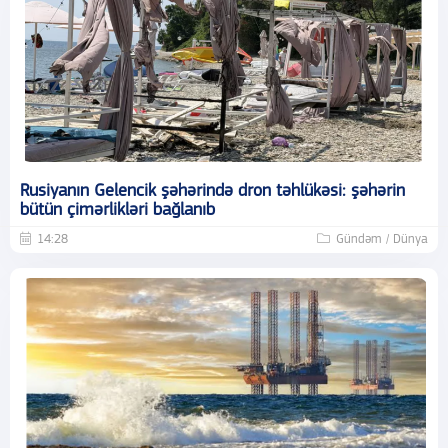
Rusiyanın Gelencik şəhərində dron təhlükəsi: şəhərin
bütün çimərlikləri bağlanıb
14:28
Gündəm / Dünya