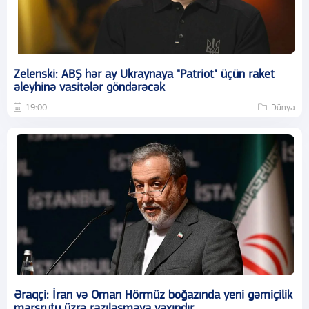
Zelenski: ABŞ hər ay Ukraynaya "Patriot" üçün raket
əleyhinə vasitələr göndərəcək
19:00
Dünya
Əraqçi: İran və Oman Hörmüz boğazında yeni gəmiçilik
marşrutu üzrə razılaşmaya yaxındır