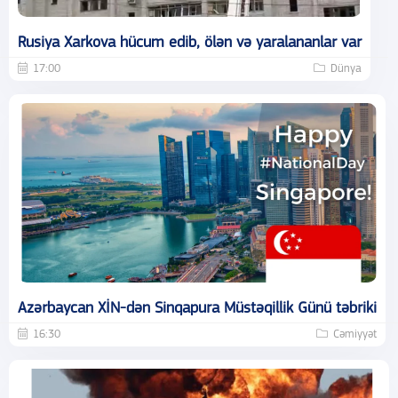
Rusiya Xarkova hücum edib, ölən və yaralananlar var
17:00
Dünya
Azərbaycan XİN-dən Sinqapura Müstəqillik Günü təbriki
16:30
Cəmiyyət