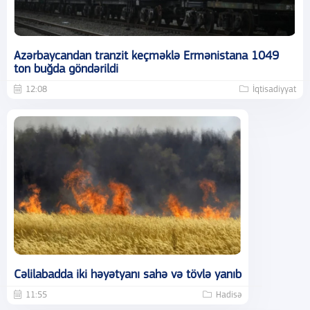
Azərbaycandan tranzit keçməklə Ermənistana 1049
ton buğda göndərildi
12:08
İqtisadiyyat
Cəlilabadda iki həyətyanı sahə və tövlə yanıb
11:55
Hadisə