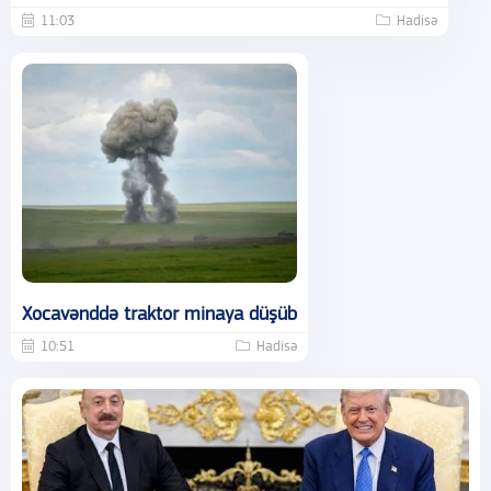
11:03
Hadisə
Xocavənddə traktor minaya düşüb
10:51
Hadisə