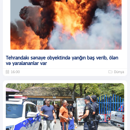
Tehrandakı sənaye obyektində yanğın baş verib, ölən
və yaralananlar var
16:00
Dünya