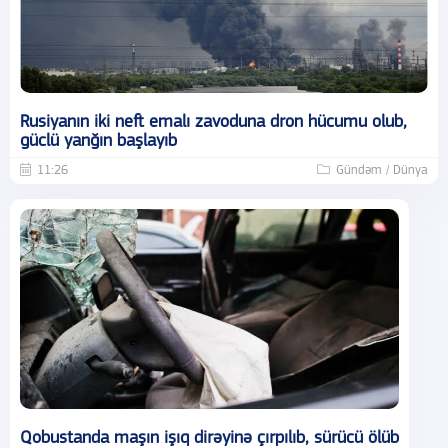
Rusiyanın iki neft emalı zavoduna dron hücumu olub,
güclü yanğın başlayıb
11:26
Gündəm / Dünya
Qobustanda maşın işıq dirəyinə çırpılıb, sürücü ölüb