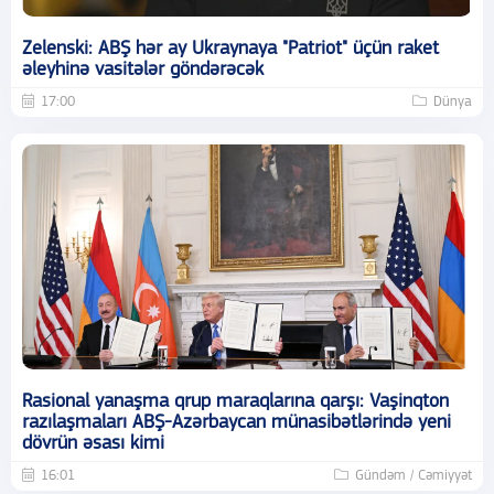
Zelenski: ABŞ hər ay Ukraynaya "Patriot" üçün raket
əleyhinə vasitələr göndərəcək
17:00
Dünya
Rasional yanaşma qrup maraqlarına qarşı: Vaşinqton
razılaşmaları ABŞ-Azərbaycan münasibətlərində yeni
dövrün əsası kimi
16:01
Gündəm / Cəmiyyət