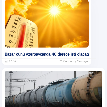
Bazar günü Azərbaycanda 40 dərəcə isti olacaq
13:37
Gündəm / Cəmiyyət