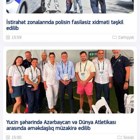
İstirahət zonalarında polisin fasiləsiz xidməti təşkil
edilib
15:59
Cəmiyyət
Yucin şəhərində Azərbaycan və Dünya Atletikası
arasında əməkdaşlıq müzakirə edilib
15:00
Sosial