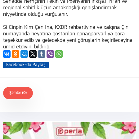
Sənəddə həmçinin Pekin və Pxenyanın inkişaf, rifah və
regional sabitlik üçün əməkdaşlığı genişləndirmək
niyyətində olduğu vurğulanır.
Si Cinpin Kim Çen Ina, KXDR rəhbərliyinə və xalqına Çin
nümayəndə heyətinə göstərilən qonaqpərvərliyə görə
təşəkkür edib və gələcəkdə yeni görüşlərin keçiriləcəyinə
ümid etdiyini bildirib.
Facebook-da Paylaş
Şərhlər (0)