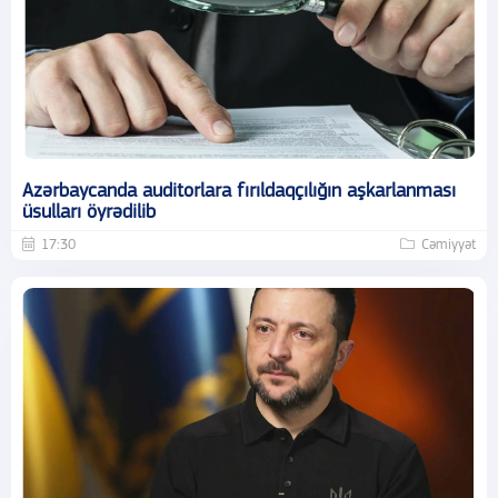
Azərbaycanda auditorlara fırıldaqçılığın aşkarlanması
üsulları öyrədilib
17:30
Cəmiyyət