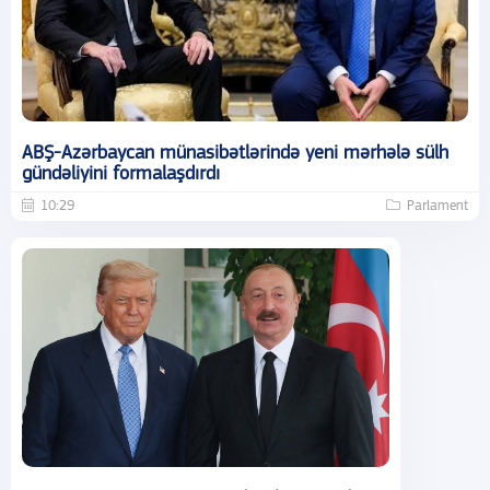
ABŞ-Azərbaycan münasibətlərində yeni mərhələ sülh
gündəliyini formalaşdırdı
10:29
Parlament