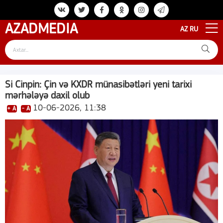
AZAD
MEDIA
AZ
RU
Si Cinpin: Çin və KXDR münasibətləri yeni tarixi
mərhələyə daxil olub
10-06-2026, 11:38
+ A
- A