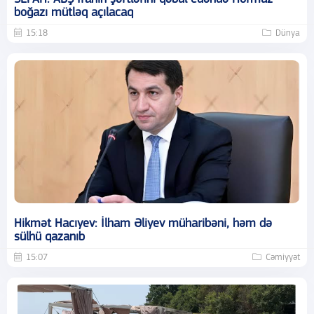
boğazı mütləq açılacaq
15:18
Dünya
Hikmət Hacıyev: İlham Əliyev müharibəni, həm də
sülhü qazanıb
15:07
Cəmiyyət