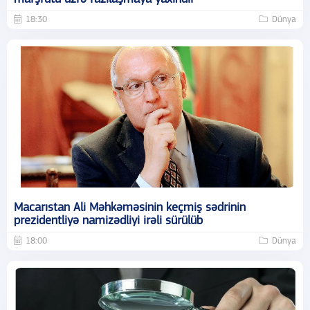
18:30
Dünya
Macarıstan Ali Məhkəməsinin keçmiş sədrinin
prezidentliyə namizədliyi irəli sürülüb
18:00
Dünya