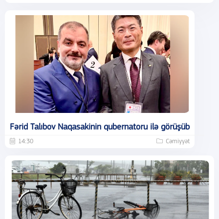
Fərid Talıbov Naqasakinin qubernatoru ilə görüşüb
14:30
Cəmiyyət