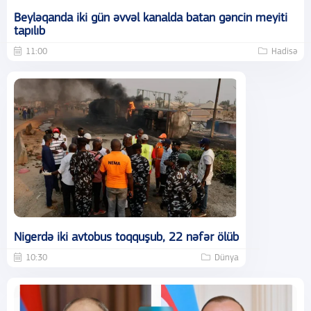
Beyləqanda iki gün əvvəl kanalda batan gəncin meyiti
tapılıb
11:00
Hadisə
Nigerdə iki avtobus toqquşub, 22 nəfər ölüb
10:30
Dünya