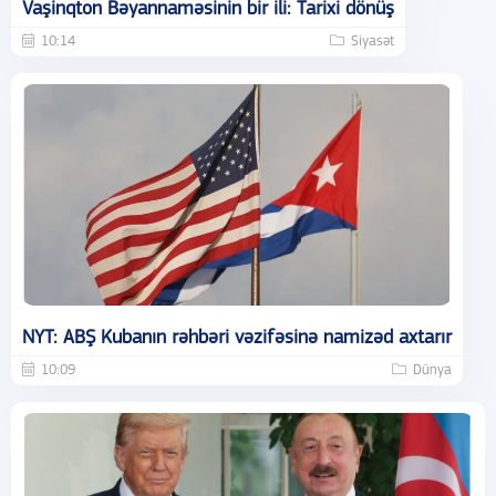
Vaşinqton Bəyannaməsinin bir ili: Tarixi dönüş
10:14
Siyasət
NYT: ABŞ Kubanın rəhbəri vəzifəsinə namizəd axtarır
10:09
Dünya